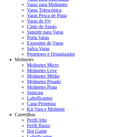
Varas para Molinetes
Varas Telescópica
Varas Pesca de Praia
Varas de Fly
Cinto de Apoio
Suporte para Varas
Porta Varas
Expositor de Varas
Salva Varas
Protetores e Organizador
Molinetes
Molinetes Micro
Molinetes Leve
Molinetes Médio
Molinetes Pesado
Molinetes Praia
Spincast
Lubrificantes
Capa Protetora
Kit Vara e Molinete
Carretilhas
Perfil Alto
Perfil Baixo
Big Game
Lubrificantes