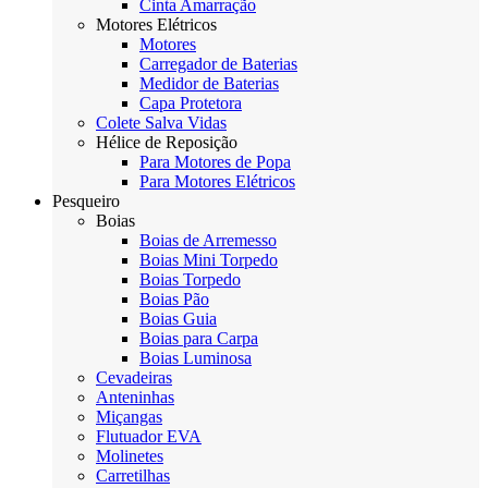
Cinta Amarração
Motores Elétricos
Motores
Carregador de Baterias
Medidor de Baterias
Capa Protetora
Colete Salva Vidas
Hélice de Reposição
Para Motores de Popa
Para Motores Elétricos
Pesqueiro
Boias
Boias de Arremesso
Boias Mini Torpedo
Boias Torpedo
Boias Pão
Boias Guia
Boias para Carpa
Boias Luminosa
Cevadeiras
Anteninhas
Miçangas
Flutuador EVA
Molinetes
Carretilhas