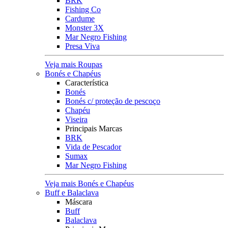
BRK
Fishing Co
Cardume
Monster 3X
Mar Negro Fishing
Presa Viva
Veja mais Roupas
Bonés e Chapéus
Característica
Bonés
Bonés c/ proteção de pescoço
Chapéu
Viseira
Principais Marcas
BRK
Vida de Pescador
Sumax
Mar Negro Fishing
Veja mais Bonés e Chapéus
Buff e Balaclava
Máscara
Buff
Balaclava