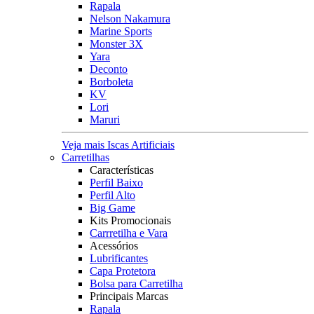
Rapala
Nelson Nakamura
Marine Sports
Monster 3X
Yara
Deconto
Borboleta
KV
Lori
Maruri
Veja mais Iscas Artificiais
Carretilhas
Características
Perfil Baixo
Perfil Alto
Big Game
Kits Promocionais
Carrretilha e Vara
Acessórios
Lubrificantes
Capa Protetora
Bolsa para Carretilha
Principais Marcas
Rapala