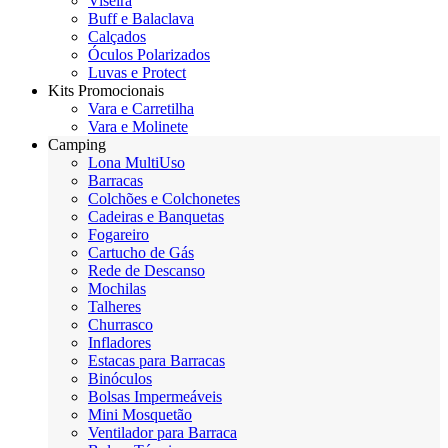
Viseira
Buff e Balaclava
Calçados
Óculos Polarizados
Luvas e Protect
Kits Promocionais
Vara e Carretilha
Vara e Molinete
Camping
Lona MultiUso
Barracas
Colchões e Colchonetes
Cadeiras e Banquetas
Fogareiro
Cartucho de Gás
Rede de Descanso
Mochilas
Talheres
Churrasco
Infladores
Estacas para Barracas
Binóculos
Bolsas Impermeáveis
Mini Mosquetão
Ventilador para Barraca