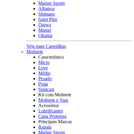
Marine Sports
Albatroz
Shimano
Saint Plus
Daiwa
Maruri
Okuma
Veja mais Carretilhas
Molinete
Característica
Micro
Leve
Médio
Pesado
Praia
Spincast
Kit com Molinete
Molinete e Vara
Acessórios
Lubrificantes
Capa Protetora
Principais Marcas
Rapala
Marine Sports