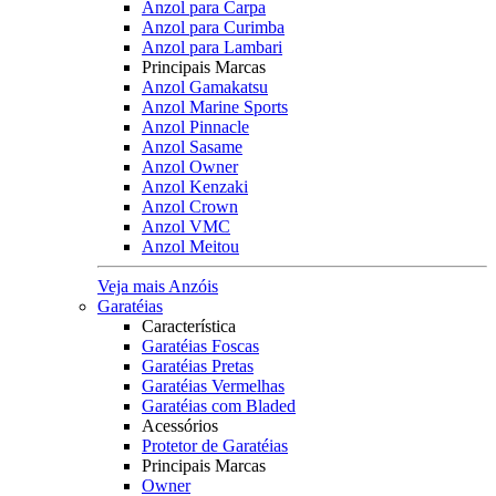
Anzol para Carpa
Anzol para Curimba
Anzol para Lambari
Principais Marcas
Anzol Gamakatsu
Anzol Marine Sports
Anzol Pinnacle
Anzol Sasame
Anzol Owner
Anzol Kenzaki
Anzol Crown
Anzol VMC
Anzol Meitou
Veja mais Anzóis
Garatéias
Característica
Garatéias Foscas
Garatéias Pretas
Garatéias Vermelhas
Garatéias com Bladed
Acessórios
Protetor de Garatéias
Principais Marcas
Owner