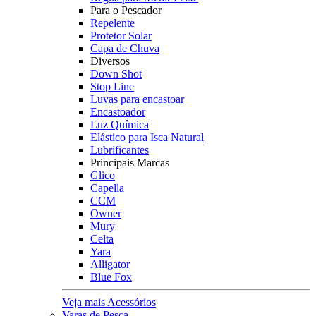
Para o Pescador
Repelente
Protetor Solar
Capa de Chuva
Diversos
Down Shot
Stop Line
Luvas para encastoar
Encastoador
Luz Química
Elástico para Isca Natural
Lubrificantes
Principais Marcas
Glico
Capella
CCM
Owner
Mury
Celta
Yara
Alligator
Blue Fox
Veja mais Acessórios
Varas de Pesca