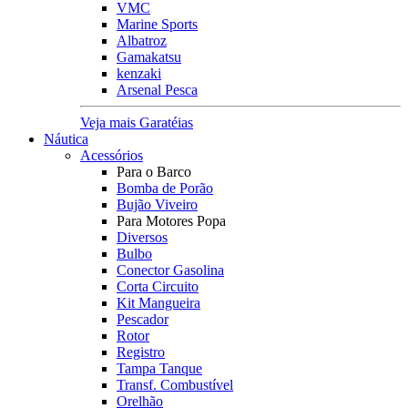
VMC
Marine Sports
Albatroz
Gamakatsu
kenzaki
Arsenal Pesca
Veja mais Garatéias
Náutica
Acessórios
Para o Barco
Bomba de Porão
Bujão Viveiro
Para Motores Popa
Diversos
Bulbo
Conector Gasolina
Corta Circuito
Kit Mangueira
Pescador
Rotor
Registro
Tampa Tanque
Transf. Combustível
Orelhão