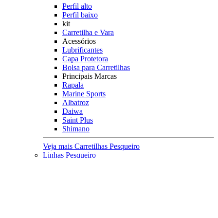
Perfil alto
Perfil baixo
kit
Carretilha e Vara
Acessórios
Lubrificantes
Capa Protetora
Bolsa para Carretilhas
Principais Marcas
Rapala
Marine Sports
Albatroz
Daiwa
Saint Plus
Shimano
Veja mais Carretilhas Pesqueiro
Linhas Pesqueiro
Característica
Multifilamento
Monofilamento
Leader
Acessórios
Máquina fazer Nó
Contador de Linhas