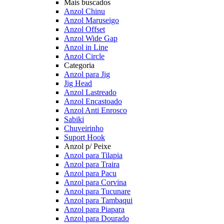
Mais buscados
Anzol Chinu
Anzol Maruseigo
Anzol Offset
Anzol Wide Gap
Anzol in Line
Anzol Circle
Categoria
Anzol para Jig
Jig Head
Anzol Lastreado
Anzol Encastoado
Anzol Anti Enrosco
Sabiki
Chuveirinho
Suport Hook
Anzol p/ Peixe
Anzol para Tilapia
Anzol para Traira
Anzol para Pacu
Anzol para Corvina
Anzol para Tucunare
Anzol para Tambaqui
Anzol para Piapara
Anzol para Dourado