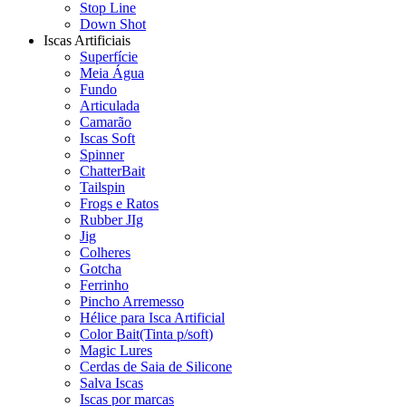
Stop Line
Down Shot
Iscas Artificiais
Superfície
Meia Água
Fundo
Articulada
Camarão
Iscas Soft
Spinner
ChatterBait
Tailspin
Frogs e Ratos
Rubber JIg
Jig
Colheres
Gotcha
Ferrinho
Pincho Arremesso
Hélice para Isca Artificial
Color Bait(Tinta p/soft)
Magic Lures
Cerdas de Saia de Silicone
Salva Iscas
Iscas por marcas