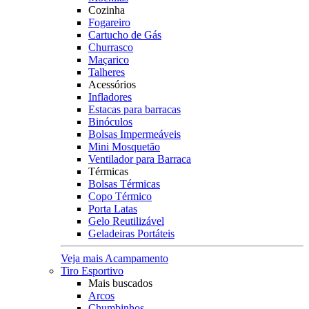
Cozinha
Fogareiro
Cartucho de Gás
Churrasco
Maçarico
Talheres
Acessórios
Infladores
Estacas para barracas
Binóculos
Bolsas Impermeáveis
Mini Mosquetão
Ventilador para Barraca
Térmicas
Bolsas Térmicas
Copo Térmico
Porta Latas
Gelo Reutilizável
Geladeiras Portáteis
Veja mais Acampamento
Tiro Esportivo
Mais buscados
Arcos
Chumbinhos