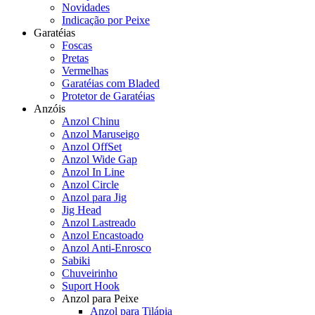
Novidades
Indicação por Peixe
Garatéias
Foscas
Pretas
Vermelhas
Garatéias com Bladed
Protetor de Garatéias
Anzóis
Anzol Chinu
Anzol Maruseigo
Anzol OffSet
Anzol Wide Gap
Anzol In Line
Anzol Circle
Anzol para Jig
Jig Head
Anzol Lastreado
Anzol Encastoado
Anzol Anti-Enrosco
Sabiki
Chuveirinho
Suport Hook
Anzol para Peixe
Anzol para Tilápia