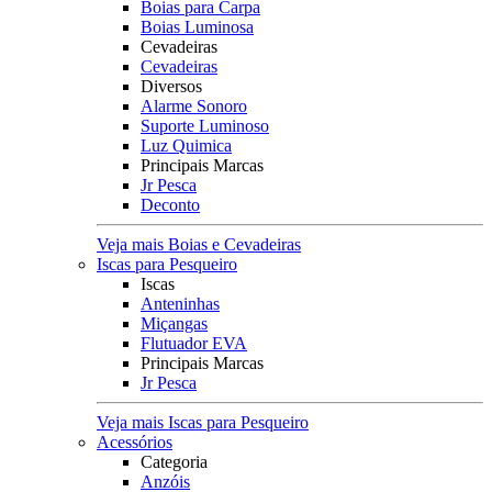
Boias para Carpa
Boias Luminosa
Cevadeiras
Cevadeiras
Diversos
Alarme Sonoro
Suporte Luminoso
Luz Quimica
Principais Marcas
Jr Pesca
Deconto
Veja mais Boias e Cevadeiras
Iscas para Pesqueiro
Iscas
Anteninhas
Miçangas
Flutuador EVA
Principais Marcas
Jr Pesca
Veja mais Iscas para Pesqueiro
Acessórios
Categoria
Anzóis