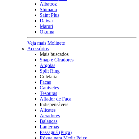
Albatroz
Shimano
Saint Plus
Daiwa
Maruri
Okuma
Veja mais Molinete
Acessórios
Mais buscados
Snap e Giradores
Argolas
Split Ring
Cutelaria
Facas
Canivetes
Tesouras
Afiador de Faca
Indispensáveis
Alicates
Aeradores
Balanças
Lanternas
Passaguá (Puça)
Régua para Medir Peixe