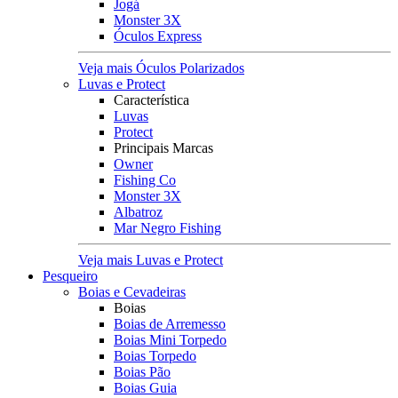
Jogá
Monster 3X
Óculos Express
Veja mais Óculos Polarizados
Luvas e Protect
Característica
Luvas
Protect
Principais Marcas
Owner
Fishing Co
Monster 3X
Albatroz
Mar Negro Fishing
Veja mais Luvas e Protect
Pesqueiro
Boias e Cevadeiras
Boias
Boias de Arremesso
Boias Mini Torpedo
Boias Torpedo
Boias Pão
Boias Guia