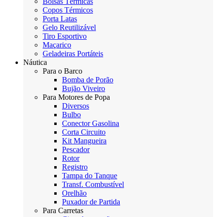
Bolsas Térmicas
Copos Térmicos
Porta Latas
Gelo Reutilizável
Tiro Esportivo
Maçarico
Geladeiras Portáteis
Náutica
Para o Barco
Bomba de Porão
Bujão Viveiro
Para Motores de Popa
Diversos
Bulbo
Conector Gasolina
Corta Circuito
Kit Mangueira
Pescador
Rotor
Registro
Tampa do Tanque
Transf. Combustível
Orelhão
Puxador de Partida
Para Carretas