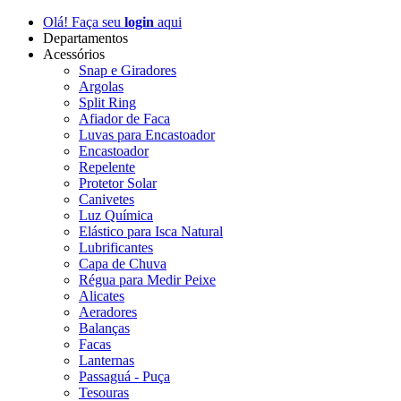
Olá! Faça seu
login
aqui
Departamentos
Acessórios
Snap e Giradores
Argolas
Split Ring
Afiador de Faca
Luvas para Encastoador
Encastoador
Repelente
Protetor Solar
Canivetes
Luz Química
Elástico para Isca Natural
Lubrificantes
Capa de Chuva
Régua para Medir Peixe
Alicates
Aeradores
Balanças
Facas
Lanternas
Passaguá - Puça
Tesouras