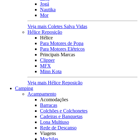
Jogá
Nautika
Mor
Veja mais Coletes Salva Vidas
Hélice Reposição
Hélice
Para Motores de Popa
Para Motores Elétricos
Principais Marcas
Clipper
MFX
Minn Kota
Veja mais Hélice Reposição
Camping
Acampamento
Acomodações
Barracas
Colchões e Colchonetes
Cadeiras e Banquetas
Lona Multiuso
Rede de Descanso
Viagens
Mochilas