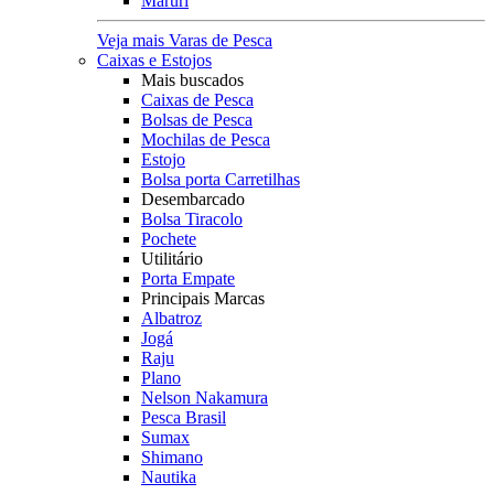
Maruri
Veja mais Varas de Pesca
Caixas e Estojos
Mais buscados
Caixas de Pesca
Bolsas de Pesca
Mochilas de Pesca
Estojo
Bolsa porta Carretilhas
Desembarcado
Bolsa Tiracolo
Pochete
Utilitário
Porta Empate
Principais Marcas
Albatroz
Jogá
Raju
Plano
Nelson Nakamura
Pesca Brasil
Sumax
Shimano
Nautika