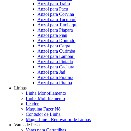
Anzol para Traíra
Anzol para Pacu
Anzol para Corvina
Anzol para Tucunaré
Anzol para Tambaqui
Anzol para Piapara
Anzol para Piau
Anzol para Dourado
Anzol para Carpa
Anzol para Curimba
Anzol para Lambari
Anzol para Pintado
Anzol para Cachara
Anzol para Jaú
Anzol para Pirarara
Anzol para Piraíba
Linhas
Linha Monofilamento
Linha Multifilamento
Leader
Máquina Fazer Nó
Contador de Linha
Magic Line - Renovador de Linhas
Varas de Pesca
Varas para Carretilhas