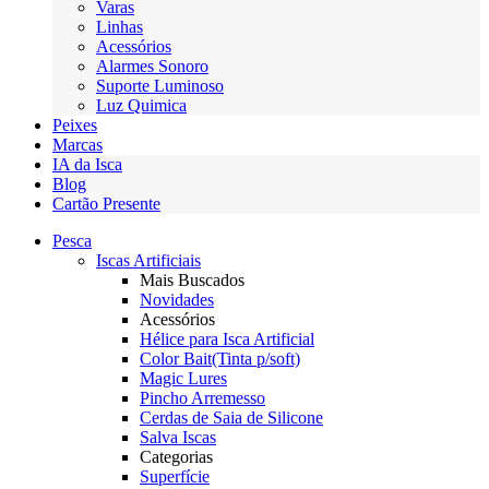
Varas
Linhas
Acessórios
Alarmes Sonoro
Suporte Luminoso
Luz Quimica
Peixes
Marcas
IA da Isca
Blog
Cartão Presente
Pesca
Iscas Artificiais
Mais Buscados
Novidades
Acessórios
Hélice para Isca Artificial
Color Bait(Tinta p/soft)
Magic Lures
Pincho Arremesso
Cerdas de Saia de Silicone
Salva Iscas
Categorias
Superfície