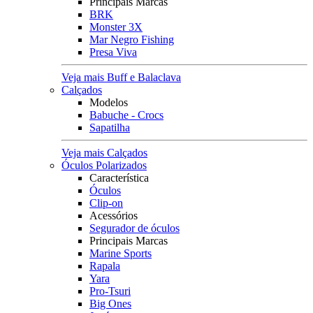
Principais Marcas
BRK
Monster 3X
Mar Negro Fishing
Presa Viva
Veja mais Buff e Balaclava
Calçados
Modelos
Babuche - Crocs
Sapatilha
Veja mais Calçados
Óculos Polarizados
Característica
Óculos
Clip-on
Acessórios
Segurador de óculos
Principais Marcas
Marine Sports
Rapala
Yara
Pro-Tsuri
Big Ones