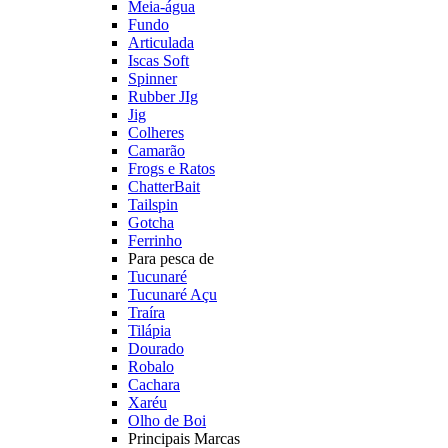
Meia-água
Fundo
Articulada
Iscas Soft
Spinner
Rubber JIg
Jig
Colheres
Camarão
Frogs e Ratos
ChatterBait
Tailspin
Gotcha
Ferrinho
Para pesca de
Tucunaré
Tucunaré Açu
Traíra
Tilápia
Dourado
Robalo
Cachara
Xaréu
Olho de Boi
Principais Marcas