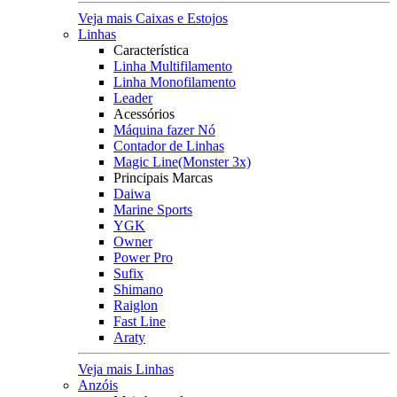
Veja mais Caixas e Estojos
Linhas
Característica
Linha Multifilamento
Linha Monofilamento
Leader
Acessórios
Máquina fazer Nó
Contador de Linhas
Magic Line(Monster 3x)
Principais Marcas
Daiwa
Marine Sports
YGK
Owner
Power Pro
Sufix
Shimano
Raiglon
Fast Line
Araty
Veja mais Linhas
Anzóis