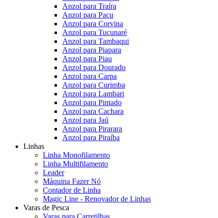
Anzol para Traíra
Anzol para Pacu
Anzol para Corvina
Anzol para Tucunaré
Anzol para Tambaqui
Anzol para Piapara
Anzol para Piau
Anzol para Dourado
Anzol para Carpa
Anzol para Curimba
Anzol para Lambari
Anzol para Pintado
Anzol para Cachara
Anzol para Jaú
Anzol para Pirarara
Anzol para Piraíba
Linhas
Linha Monofilamento
Linha Multifilamento
Leader
Máquina Fazer Nó
Contador de Linha
Magic Line - Renovador de Linhas
Varas de Pesca
Varas para Carretilhas