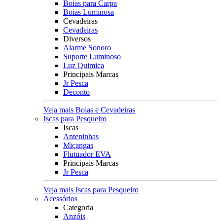
Boias para Carpa
Boias Luminosa
Cevadeiras
Cevadeiras
Diversos
Alarme Sonoro
Suporte Luminoso
Luz Quimica
Principais Marcas
Jr Pesca
Deconto
Veja mais Boias e Cevadeiras
Iscas para Pesqueiro
Iscas
Anteninhas
Miçangas
Flutuador EVA
Principais Marcas
Jr Pesca
Veja mais Iscas para Pesqueiro
Acessórios
Categoria
Anzóis