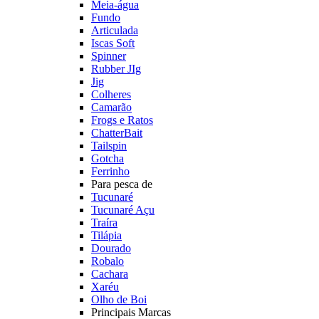
Meia-água
Fundo
Articulada
Iscas Soft
Spinner
Rubber JIg
Jig
Colheres
Camarão
Frogs e Ratos
ChatterBait
Tailspin
Gotcha
Ferrinho
Para pesca de
Tucunaré
Tucunaré Açu
Traíra
Tilápia
Dourado
Robalo
Cachara
Xaréu
Olho de Boi
Principais Marcas