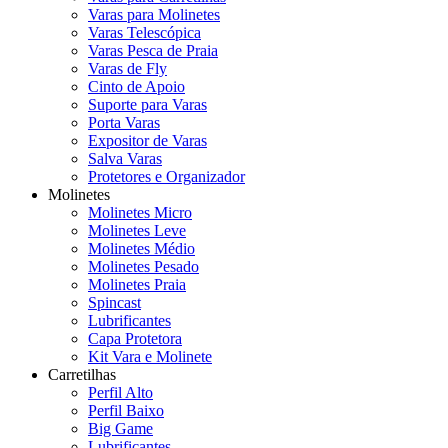
Varas para Molinetes
Varas Telescópica
Varas Pesca de Praia
Varas de Fly
Cinto de Apoio
Suporte para Varas
Porta Varas
Expositor de Varas
Salva Varas
Protetores e Organizador
Molinetes
Molinetes Micro
Molinetes Leve
Molinetes Médio
Molinetes Pesado
Molinetes Praia
Spincast
Lubrificantes
Capa Protetora
Kit Vara e Molinete
Carretilhas
Perfil Alto
Perfil Baixo
Big Game
Lubrificantes