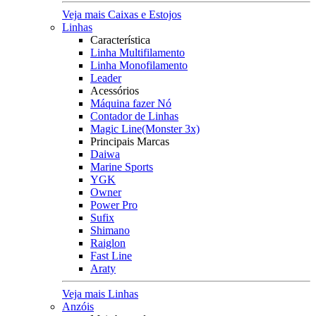
Veja mais Caixas e Estojos
Linhas
Característica
Linha Multifilamento
Linha Monofilamento
Leader
Acessórios
Máquina fazer Nó
Contador de Linhas
Magic Line(Monster 3x)
Principais Marcas
Daiwa
Marine Sports
YGK
Owner
Power Pro
Sufix
Shimano
Raiglon
Fast Line
Araty
Veja mais Linhas
Anzóis