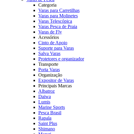
Categoria
Varas para Carretilhas
Varas para Molinetes
Varas Telescópica
Varas Pesca de Praia
Varas de Fly
Acessórios
Cinto de Apoio
Suporte para Varas
Salva Varas
Protetores e organizador
Transporte
Porta Varas
Organização
Expositor de Varas
Principais Marcas
Albatroz
Daiwa
Lumis
Marine Sports
Pesca Brasil
Rapala
Saint Plus
Shimano