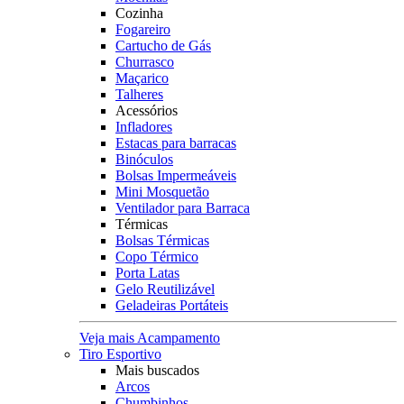
Cozinha
Fogareiro
Cartucho de Gás
Churrasco
Maçarico
Talheres
Acessórios
Infladores
Estacas para barracas
Binóculos
Bolsas Impermeáveis
Mini Mosquetão
Ventilador para Barraca
Térmicas
Bolsas Térmicas
Copo Térmico
Porta Latas
Gelo Reutilizável
Geladeiras Portáteis
Veja mais Acampamento
Tiro Esportivo
Mais buscados
Arcos
Chumbinhos