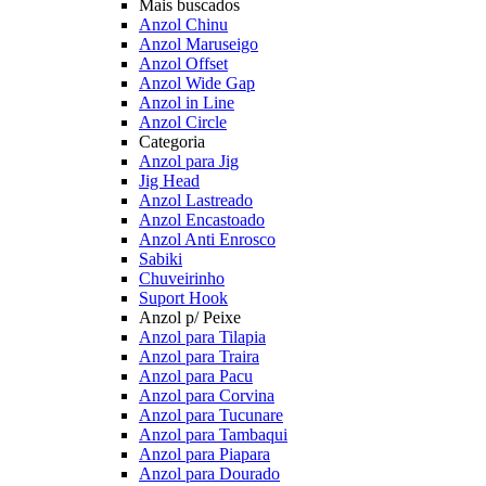
Mais buscados
Anzol Chinu
Anzol Maruseigo
Anzol Offset
Anzol Wide Gap
Anzol in Line
Anzol Circle
Categoria
Anzol para Jig
Jig Head
Anzol Lastreado
Anzol Encastoado
Anzol Anti Enrosco
Sabiki
Chuveirinho
Suport Hook
Anzol p/ Peixe
Anzol para Tilapia
Anzol para Traira
Anzol para Pacu
Anzol para Corvina
Anzol para Tucunare
Anzol para Tambaqui
Anzol para Piapara
Anzol para Dourado