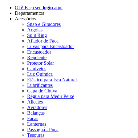
Olá! Faça seu
login
aqui
Departamentos
Acessórios
Snap e Giradores
Argolas
Split Ring
Afiador de Faca
Luvas para Encastoador
Encastoador
Repelente
Protetor Solar
Canivetes
Luz Química
Elástico para Isca Natural
Lubrificantes
Capa de Chuva
Régua para Medir Peixe
Alicates
Aeradores
Balanças
Facas
Lanternas
Passaguá - Puça
Tesouras