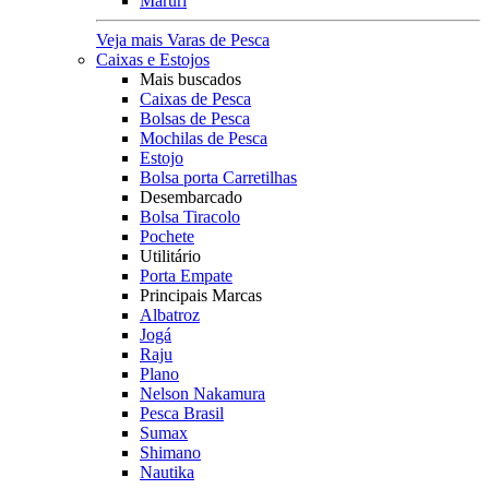
Maruri
Veja mais Varas de Pesca
Caixas e Estojos
Mais buscados
Caixas de Pesca
Bolsas de Pesca
Mochilas de Pesca
Estojo
Bolsa porta Carretilhas
Desembarcado
Bolsa Tiracolo
Pochete
Utilitário
Porta Empate
Principais Marcas
Albatroz
Jogá
Raju
Plano
Nelson Nakamura
Pesca Brasil
Sumax
Shimano
Nautika