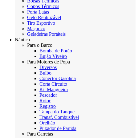
Bolsas Térmicas
Copos Térmicos
Porta Latas
Gelo Reutilizável
Tiro Esportivo
Maçarico
Geladeiras Portáteis
Náutica
Para o Barco
Bomba de Porão
Bujão Viveiro
Para Motores de Popa
Diversos
Bulbo
Conector Gasolina
Corta Circuito
Kit Mangueira
Pescador
Rotor
Registro
Tampa do Tanque
Transf. Combustível
Orelhão
Puxador de Partida
Para Carretas