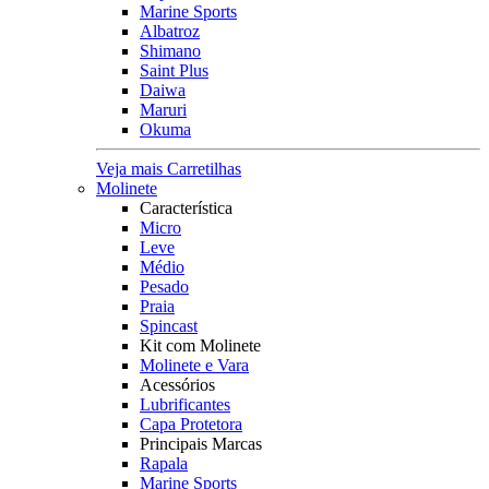
Marine Sports
Albatroz
Shimano
Saint Plus
Daiwa
Maruri
Okuma
Veja mais Carretilhas
Molinete
Característica
Micro
Leve
Médio
Pesado
Praia
Spincast
Kit com Molinete
Molinete e Vara
Acessórios
Lubrificantes
Capa Protetora
Principais Marcas
Rapala
Marine Sports