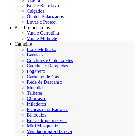
Viseira
Buff e Balaclava
Calçados
Óculos Polarizados
Luvas e Protect
Kits Promocionais
Vara e Carretilha
Vara e Molinete
Camping
Lona MultiUso
Barracas
Colchões e Colchonetes
Cadeiras e Banquetas
Fogareiro
Cartucho de Gás
Rede de Descanso
Mochilas
Talheres
Churrasco
Infladores
Estacas para Barracas
Binóculos
Bolsas Impermeáveis
Mini Mosquetão
Ventilador para Barraca