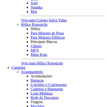
Jogá
Nautika
Mor
Veja mais Coletes Salva Vidas
Hélice Reposição
Hélice
Para Motores de Popa
Para Motores Elétricos
Principais Marcas
Clipper
MFX
Minn Kota
Veja mais Hélice Reposição
Camping
Acampamento
Acomodações
Barracas
Colchões e Colchonetes
Cadeiras e Banquetas
Lona Multiuso
Rede de Descanso
Viagens
Mochilas