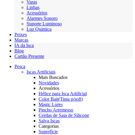
Varas
Linhas
Acessórios
Alarmes Sonoro
Suporte Luminoso
Luz Quimica
Peixes
Marcas
IA da Isca
Blog
Cartão Presente
Pesca
Iscas Artificiais
Mais Buscados
Novidades
Acessórios
Hélice para Isca Artificial
Color Bait(Tinta p/soft)
Magic Lures
Pincho Arremesso
Cerdas de Saia de Silicone
Salva Iscas
Categorias
Superfície