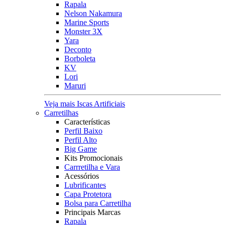
Rapala
Nelson Nakamura
Marine Sports
Monster 3X
Yara
Deconto
Borboleta
KV
Lori
Maruri
Veja mais Iscas Artificiais
Carretilhas
Características
Perfil Baixo
Perfil Alto
Big Game
Kits Promocionais
Carrretilha e Vara
Acessórios
Lubrificantes
Capa Protetora
Bolsa para Carretilha
Principais Marcas
Rapala