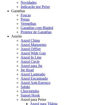
Novidades
Indicação por Peixe
Garatéias
Foscas
Pretas
Vermelhas
Garatéias com Bladed
Protetor de Garatéias
Anzóis
Anzol Chinu
Anzol Maruseigo
Anzol OffSet
Anzol Wide Gap
Anzol In Line
Anzol Circle
Anzol para Jig
Jig Head
Anzol Lastreado
Anzol Encastoado
Anzol Anti-Enrosco
Sabiki
Chuveirinho
Suport Hook
Anzol para Peixe
Anzol para Tilápia