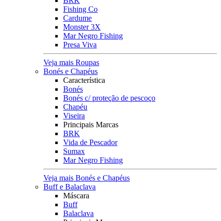
BRK
Fishing Co
Cardume
Monster 3X
Mar Negro Fishing
Presa Viva
Veja mais Roupas
Bonés e Chapéus
Característica
Bonés
Bonés c/ proteção de pescoço
Chapéu
Viseira
Principais Marcas
BRK
Vida de Pescador
Sumax
Mar Negro Fishing
Veja mais Bonés e Chapéus
Buff e Balaclava
Máscara
Buff
Balaclava