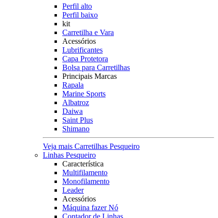
Perfil alto
Perfil baixo
kit
Carretilha e Vara
Acessórios
Lubrificantes
Capa Protetora
Bolsa para Carretilhas
Principais Marcas
Rapala
Marine Sports
Albatroz
Daiwa
Saint Plus
Shimano
Veja mais Carretilhas Pesqueiro
Linhas Pesqueiro
Característica
Multifilamento
Monofilamento
Leader
Acessórios
Máquina fazer Nó
Contador de Linhas