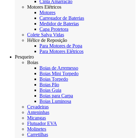
Cinta Amarração
Motores Elétricos
Motores
Carregador de Baterias
Medidor de Baterias
Capa Protetora
Colete Salva Vidas
Hélice de Reposição
Para Motores de Popa
Para Motores Elétricos
Pesqueiro
Boias
Boias de Arremesso
Boias Mini Torpedo
Boias Torpedo
Boias Pão
Boias Guia
Boias para Carpa
Boias Luminosa
Cevadeiras
Anteninhas
Miçangas
Flutuador EVA
Molinetes
Carretilhas