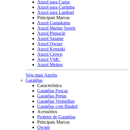
Anzol para Carpa
Anzol para Curimba
Anzol para Lambari
Principais Marcas
Anzol Gamakatsu
Anzol Marine Sports
Anzol Pinnacle
Anzol Sasame
Anzol Owner
Anzol Kenzaki
Anzol Crown
Anzol VMC
Anzol Meitou
Veja mais Anzóis
Garatéias
Característica
Garatéias Foscas
Garatéias Pretas
Garatéias Vermelhas
Garatéias com Bladed
Acessórios
Protetor de Garatéias
Principais Marcas
Owner