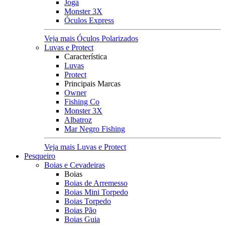
Jogá
Monster 3X
Óculos Express
Veja mais Óculos Polarizados
Luvas e Protect
Característica
Luvas
Protect
Principais Marcas
Owner
Fishing Co
Monster 3X
Albatroz
Mar Negro Fishing
Veja mais Luvas e Protect
Pesqueiro
Boias e Cevadeiras
Boias
Boias de Arremesso
Boias Mini Torpedo
Boias Torpedo
Boias Pão
Boias Guia