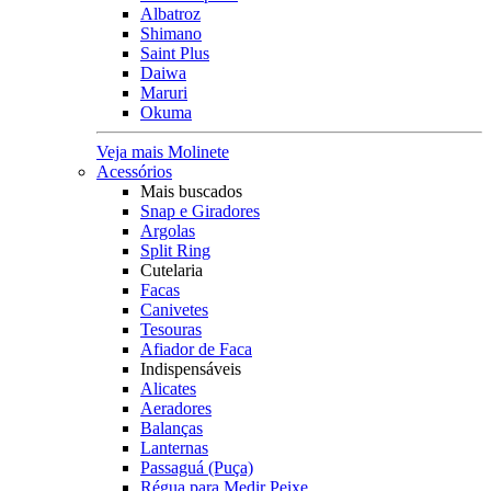
Albatroz
Shimano
Saint Plus
Daiwa
Maruri
Okuma
Veja mais Molinete
Acessórios
Mais buscados
Snap e Giradores
Argolas
Split Ring
Cutelaria
Facas
Canivetes
Tesouras
Afiador de Faca
Indispensáveis
Alicates
Aeradores
Balanças
Lanternas
Passaguá (Puça)
Régua para Medir Peixe