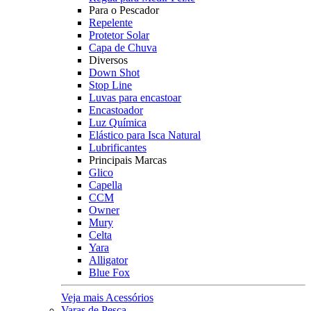
Para o Pescador
Repelente
Protetor Solar
Capa de Chuva
Diversos
Down Shot
Stop Line
Luvas para encastoar
Encastoador
Luz Química
Elástico para Isca Natural
Lubrificantes
Principais Marcas
Glico
Capella
CCM
Owner
Mury
Celta
Yara
Alligator
Blue Fox
Veja mais Acessórios
Varas de Pesca