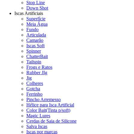
Stop Line
Down Shot
Iscas Artificiais
Superfície
Meia Água
Fundo
Articulada
Camarão
Iscas Soft
Spinner
ChatterBait
Tailspin
Frogs e Ratos
Rubber JIg
Jig
Colheres
Gotcha
Ferrinho
Pincho Arremesso
Hélice para Isca Artificial
Color Bait(Tinta p/soft)
Magic Lures
Cerdas de Saia de Silicone
Salva Iscas
Iscas por marcas