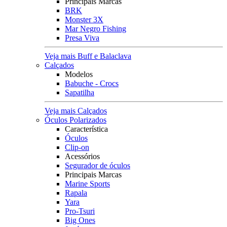
Principais Marcas
BRK
Monster 3X
Mar Negro Fishing
Presa Viva
Veja mais Buff e Balaclava
Calçados
Modelos
Babuche - Crocs
Sapatilha
Veja mais Calçados
Óculos Polarizados
Característica
Óculos
Clip-on
Acessórios
Segurador de óculos
Principais Marcas
Marine Sports
Rapala
Yara
Pro-Tsuri
Big Ones