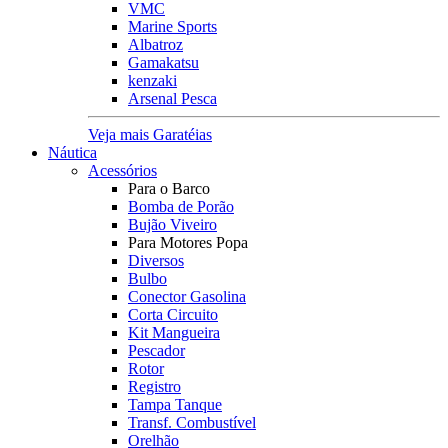
VMC
Marine Sports
Albatroz
Gamakatsu
kenzaki
Arsenal Pesca
Veja mais Garatéias
Náutica
Acessórios
Para o Barco
Bomba de Porão
Bujão Viveiro
Para Motores Popa
Diversos
Bulbo
Conector Gasolina
Corta Circuito
Kit Mangueira
Pescador
Rotor
Registro
Tampa Tanque
Transf. Combustível
Orelhão