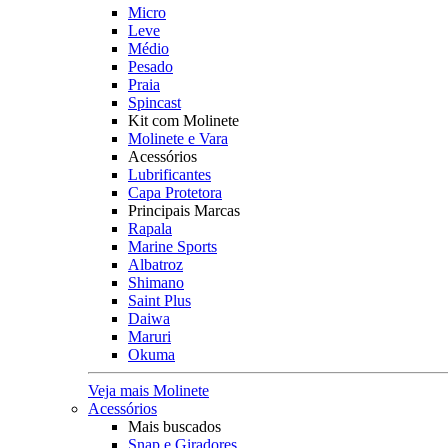
Micro
Leve
Médio
Pesado
Praia
Spincast
Kit com Molinete
Molinete e Vara
Acessórios
Lubrificantes
Capa Protetora
Principais Marcas
Rapala
Marine Sports
Albatroz
Shimano
Saint Plus
Daiwa
Maruri
Okuma
Veja mais Molinete
Acessórios
Mais buscados
Snap e Giradores