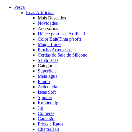
Pesca
Iscas Artificiais
Mais Buscados
Novidades
Acessórios
Hélice para Isca Artificial
Color Bait(Tinta p/soft)
Magic Lures
Pincho Arremesso
Cerdas de Saia de Silicone
Salva Iscas
Categorias
Superfície
Meia-água
Fundo
Articulada
Iscas Soft
Spinner
Rubber JIg
Jig
Colheres
Camarão
Frogs e Ratos
ChatterBait