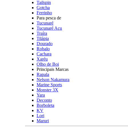
Tailspin
Gotcha
Ferrinho
Para pesca de
Tucunaré
Tucunaré Açu
Traíra
Tilápia
Dourado
Robalo
Cachara
Xaréu
Olho de Boi
Principais Marcas
Rapala
Nelson Nakamura
Marine Sports
Monster 3X
Yara
Deconto
Borboleta
KV
Lori
Maruri