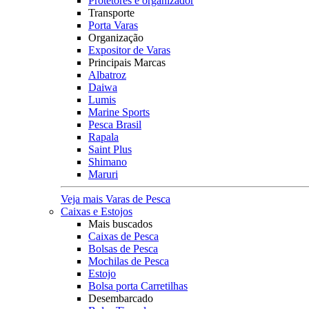
Protetores e organizador
Transporte
Porta Varas
Organização
Expositor de Varas
Principais Marcas
Albatroz
Daiwa
Lumis
Marine Sports
Pesca Brasil
Rapala
Saint Plus
Shimano
Maruri
Veja mais Varas de Pesca
Caixas e Estojos
Mais buscados
Caixas de Pesca
Bolsas de Pesca
Mochilas de Pesca
Estojo
Bolsa porta Carretilhas
Desembarcado