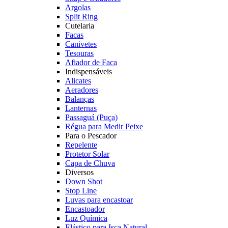
Argolas
Split Ring
Cutelaria
Facas
Canivetes
Tesouras
Afiador de Faca
Indispensáveis
Alicates
Aeradores
Balanças
Lanternas
Passaguá (Puça)
Régua para Medir Peixe
Para o Pescador
Repelente
Protetor Solar
Capa de Chuva
Diversos
Down Shot
Stop Line
Luvas para encastoar
Encastoador
Luz Química
Elástico para Isca Natural