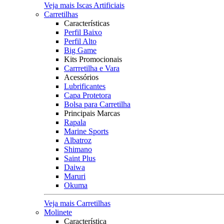
Veja mais Iscas Artificiais
Carretilhas
Características
Perfil Baixo
Perfil Alto
Big Game
Kits Promocionais
Carrretilha e Vara
Acessórios
Lubrificantes
Capa Protetora
Bolsa para Carretilha
Principais Marcas
Rapala
Marine Sports
Albatroz
Shimano
Saint Plus
Daiwa
Maruri
Okuma
Veja mais Carretilhas
Molinete
Característica