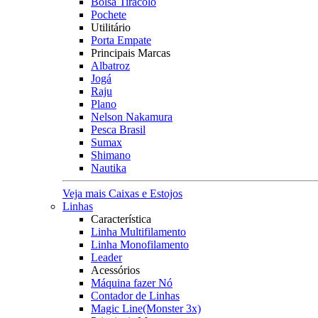
Bolsa Tiracolo
Pochete
Utilitário
Porta Empate
Principais Marcas
Albatroz
Jogá
Raju
Plano
Nelson Nakamura
Pesca Brasil
Sumax
Shimano
Nautika
Veja mais Caixas e Estojos
Linhas
Característica
Linha Multifilamento
Linha Monofilamento
Leader
Acessórios
Máquina fazer Nó
Contador de Linhas
Magic Line(Monster 3x)