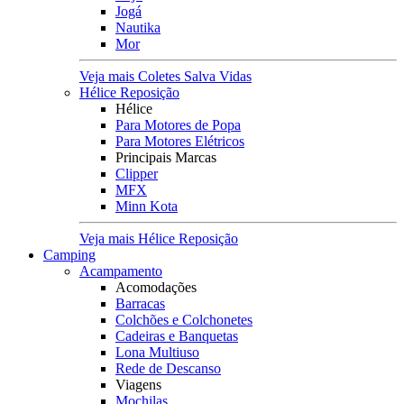
Jogá
Nautika
Mor
Veja mais Coletes Salva Vidas
Hélice Reposição
Hélice
Para Motores de Popa
Para Motores Elétricos
Principais Marcas
Clipper
MFX
Minn Kota
Veja mais Hélice Reposição
Camping
Acampamento
Acomodações
Barracas
Colchões e Colchonetes
Cadeiras e Banquetas
Lona Multiuso
Rede de Descanso
Viagens
Mochilas