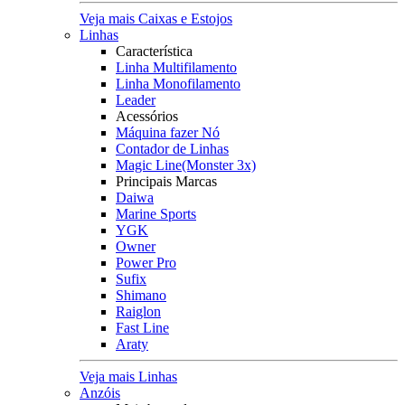
Veja mais Caixas e Estojos
Linhas
Característica
Linha Multifilamento
Linha Monofilamento
Leader
Acessórios
Máquina fazer Nó
Contador de Linhas
Magic Line(Monster 3x)
Principais Marcas
Daiwa
Marine Sports
YGK
Owner
Power Pro
Sufix
Shimano
Raiglon
Fast Line
Araty
Veja mais Linhas
Anzóis