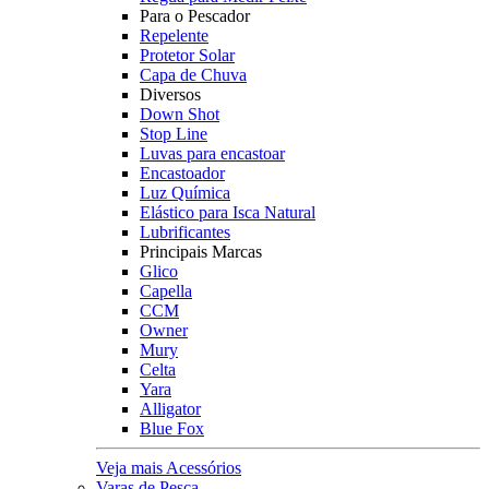
Para o Pescador
Repelente
Protetor Solar
Capa de Chuva
Diversos
Down Shot
Stop Line
Luvas para encastoar
Encastoador
Luz Química
Elástico para Isca Natural
Lubrificantes
Principais Marcas
Glico
Capella
CCM
Owner
Mury
Celta
Yara
Alligator
Blue Fox
Veja mais Acessórios
Varas de Pesca