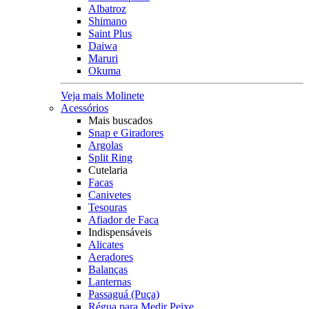
Albatroz
Shimano
Saint Plus
Daiwa
Maruri
Okuma
Veja mais Molinete
Acessórios
Mais buscados
Snap e Giradores
Argolas
Split Ring
Cutelaria
Facas
Canivetes
Tesouras
Afiador de Faca
Indispensáveis
Alicates
Aeradores
Balanças
Lanternas
Passaguá (Puça)
Régua para Medir Peixe