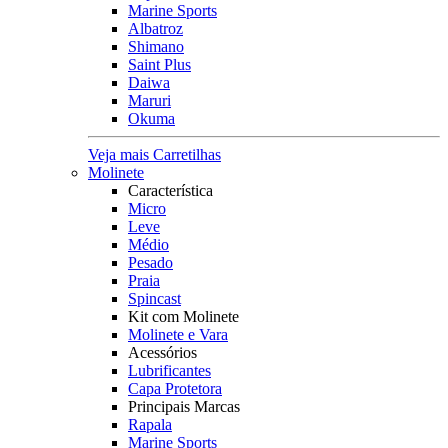
Marine Sports
Albatroz
Shimano
Saint Plus
Daiwa
Maruri
Okuma
Veja mais Carretilhas
Molinete
Característica
Micro
Leve
Médio
Pesado
Praia
Spincast
Kit com Molinete
Molinete e Vara
Acessórios
Lubrificantes
Capa Protetora
Principais Marcas
Rapala
Marine Sports