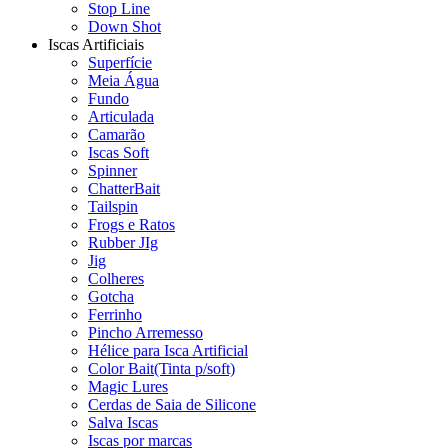
Stop Line
Down Shot
Iscas Artificiais
Superfície
Meia Água
Fundo
Articulada
Camarão
Iscas Soft
Spinner
ChatterBait
Tailspin
Frogs e Ratos
Rubber JIg
Jig
Colheres
Gotcha
Ferrinho
Pincho Arremesso
Hélice para Isca Artificial
Color Bait(Tinta p/soft)
Magic Lures
Cerdas de Saia de Silicone
Salva Iscas
Iscas por marcas