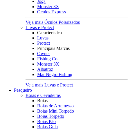
Jogá
Monster 3X
Óculos Express
Veja mais Óculos Polarizados
Luvas e Protect
Característica
Luvas
Protect
Principais Marcas
Owner
Fishing Co
Monster 3X
Albatroz
Mar Negro Fishing
Veja mais Luvas e Protect
Pesqueiro
Boias e Cevadeiras
Boias
Boias de Arremesso
Boias Mini Torpedo
Boias Torpedo
Boias Pão
Boias Guia