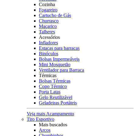
Cozinha
Fogareiro
Cartucho de Gás
Churrasco
Maçarico
Talheres
Acessórios
Infladores
Estacas para barracas
Binóculos
Bolsas Impermeáveis
Mini Mosquetão
Ventilador para Barraca
Térmicas
Bolsas Térmicas
Copo Térmico
Porta Latas
Gelo Reutilizável
Geladeiras Portáteis
Veja mais Acampamento
Tiro Esportivo
Mais buscados
Arcos
Chumbinhos