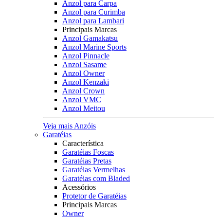
Anzol para Carpa
Anzol para Curimba
Anzol para Lambari
Principais Marcas
Anzol Gamakatsu
Anzol Marine Sports
Anzol Pinnacle
Anzol Sasame
Anzol Owner
Anzol Kenzaki
Anzol Crown
Anzol VMC
Anzol Meitou
Veja mais Anzóis
Garatéias
Característica
Garatéias Foscas
Garatéias Pretas
Garatéias Vermelhas
Garatéias com Bladed
Acessórios
Protetor de Garatéias
Principais Marcas
Owner