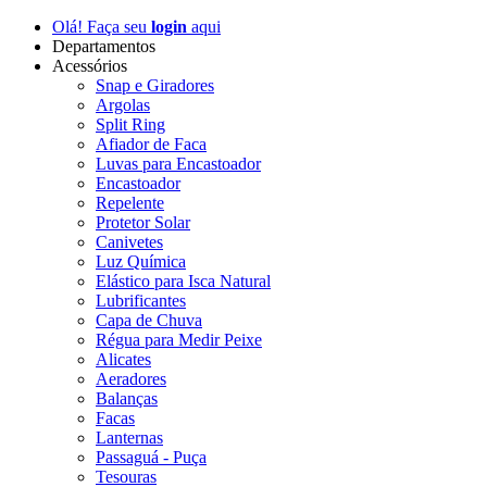
Olá! Faça seu
login
aqui
Departamentos
Acessórios
Snap e Giradores
Argolas
Split Ring
Afiador de Faca
Luvas para Encastoador
Encastoador
Repelente
Protetor Solar
Canivetes
Luz Química
Elástico para Isca Natural
Lubrificantes
Capa de Chuva
Régua para Medir Peixe
Alicates
Aeradores
Balanças
Facas
Lanternas
Passaguá - Puça
Tesouras