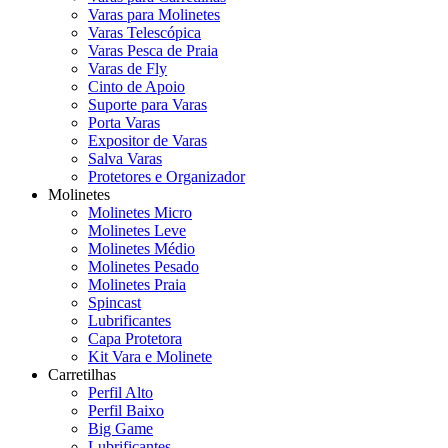
Varas para Molinetes
Varas Telescópica
Varas Pesca de Praia
Varas de Fly
Cinto de Apoio
Suporte para Varas
Porta Varas
Expositor de Varas
Salva Varas
Protetores e Organizador
Molinetes
Molinetes Micro
Molinetes Leve
Molinetes Médio
Molinetes Pesado
Molinetes Praia
Spincast
Lubrificantes
Capa Protetora
Kit Vara e Molinete
Carretilhas
Perfil Alto
Perfil Baixo
Big Game
Lubrificantes