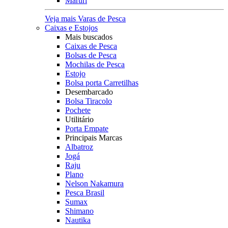
Maruri
Veja mais Varas de Pesca
Caixas e Estojos
Mais buscados
Caixas de Pesca
Bolsas de Pesca
Mochilas de Pesca
Estojo
Bolsa porta Carretilhas
Desembarcado
Bolsa Tiracolo
Pochete
Utilitário
Porta Empate
Principais Marcas
Albatroz
Jogá
Raju
Plano
Nelson Nakamura
Pesca Brasil
Sumax
Shimano
Nautika