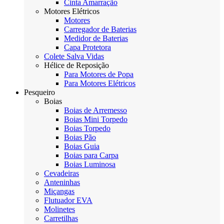
Cinta Amarração
Motores Elétricos
Motores
Carregador de Baterias
Medidor de Baterias
Capa Protetora
Colete Salva Vidas
Hélice de Reposição
Para Motores de Popa
Para Motores Elétricos
Pesqueiro
Boias
Boias de Arremesso
Boias Mini Torpedo
Boias Torpedo
Boias Pão
Boias Guia
Boias para Carpa
Boias Luminosa
Cevadeiras
Anteninhas
Miçangas
Flutuador EVA
Molinetes
Carretilhas