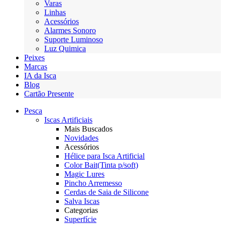
Varas
Linhas
Acessórios
Alarmes Sonoro
Suporte Luminoso
Luz Quimica
Peixes
Marcas
IA da Isca
Blog
Cartão Presente
Pesca
Iscas Artificiais
Mais Buscados
Novidades
Acessórios
Hélice para Isca Artificial
Color Bait(Tinta p/soft)
Magic Lures
Pincho Arremesso
Cerdas de Saia de Silicone
Salva Iscas
Categorias
Superfície