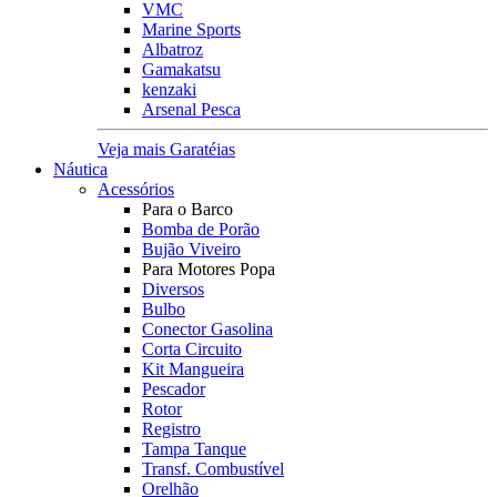
VMC
Marine Sports
Albatroz
Gamakatsu
kenzaki
Arsenal Pesca
Veja mais Garatéias
Náutica
Acessórios
Para o Barco
Bomba de Porão
Bujão Viveiro
Para Motores Popa
Diversos
Bulbo
Conector Gasolina
Corta Circuito
Kit Mangueira
Pescador
Rotor
Registro
Tampa Tanque
Transf. Combustível
Orelhão