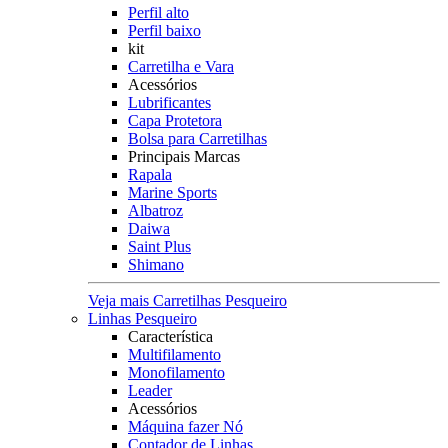
Perfil alto
Perfil baixo
kit
Carretilha e Vara
Acessórios
Lubrificantes
Capa Protetora
Bolsa para Carretilhas
Principais Marcas
Rapala
Marine Sports
Albatroz
Daiwa
Saint Plus
Shimano
Veja mais Carretilhas Pesqueiro
Linhas Pesqueiro
Característica
Multifilamento
Monofilamento
Leader
Acessórios
Máquina fazer Nó
Contador de Linhas