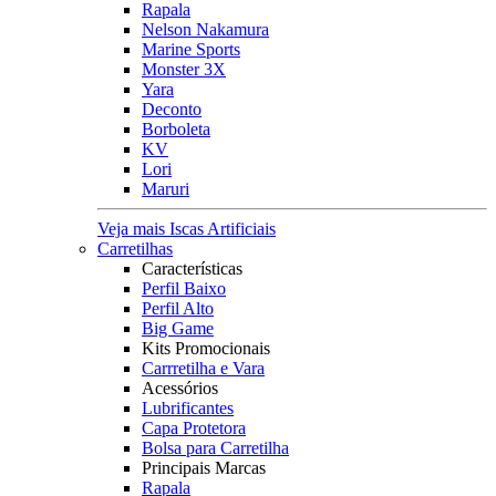
Rapala
Nelson Nakamura
Marine Sports
Monster 3X
Yara
Deconto
Borboleta
KV
Lori
Maruri
Veja mais Iscas Artificiais
Carretilhas
Características
Perfil Baixo
Perfil Alto
Big Game
Kits Promocionais
Carrretilha e Vara
Acessórios
Lubrificantes
Capa Protetora
Bolsa para Carretilha
Principais Marcas
Rapala