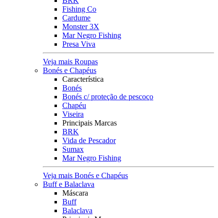
BRK
Fishing Co
Cardume
Monster 3X
Mar Negro Fishing
Presa Viva
Veja mais Roupas
Bonés e Chapéus
Característica
Bonés
Bonés c/ proteção de pescoço
Chapéu
Viseira
Principais Marcas
BRK
Vida de Pescador
Sumax
Mar Negro Fishing
Veja mais Bonés e Chapéus
Buff e Balaclava
Máscara
Buff
Balaclava