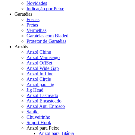
Novidades
Indicação por Peixe
Garatéias
Foscas
Pretas
Vermelhas
Garatéias com Bladed
Protetor de Garatéias
Anzóis
Anzol Chinu
Anzol Maruseigo
Anzol OffSet
Anzol Wide Gap
Anzol In Line
Anzol Circle
Anzol para Jig
Jig Head
Anzol Lastreado
Anzol Encastoado
Anzol Anti-Enrosco
Sabiki
Chuveirinho
Suport Hook
Anzol para Peixe
Anzol para Tilápia