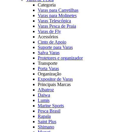
Categoria
Varas para Carretilhas
Varas para Molinetes
Varas Telescópica
Varas Pesca de Praia
Varas de Fly
Acessórios
Cinto de Apoio
Suporte para Varas
Salva Varas
Protetores e organizador
Transporte
Porta Varas
Organização
Expositor de Varas
Principais Marcas
Albatroz
Daiwa
Lumis
Marine Sports
Pesca Brasil
Rapala
Saint Plus
Shimano