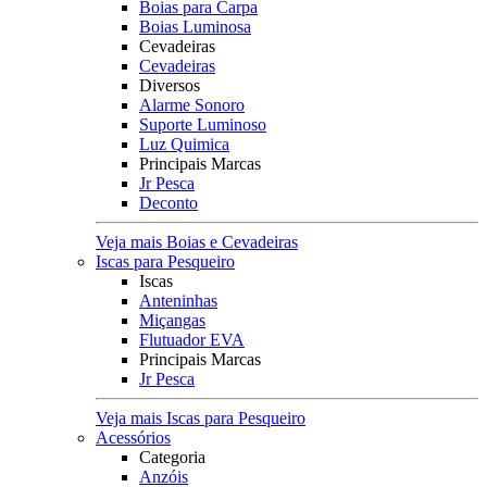
Boias para Carpa
Boias Luminosa
Cevadeiras
Cevadeiras
Diversos
Alarme Sonoro
Suporte Luminoso
Luz Quimica
Principais Marcas
Jr Pesca
Deconto
Veja mais Boias e Cevadeiras
Iscas para Pesqueiro
Iscas
Anteninhas
Miçangas
Flutuador EVA
Principais Marcas
Jr Pesca
Veja mais Iscas para Pesqueiro
Acessórios
Categoria
Anzóis