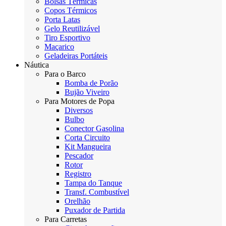
Bolsas Térmicas
Copos Térmicos
Porta Latas
Gelo Reutilizável
Tiro Esportivo
Maçarico
Geladeiras Portáteis
Náutica
Para o Barco
Bomba de Porão
Bujão Viveiro
Para Motores de Popa
Diversos
Bulbo
Conector Gasolina
Corta Circuito
Kit Mangueira
Pescador
Rotor
Registro
Tampa do Tanque
Transf. Combustível
Orelhão
Puxador de Partida
Para Carretas