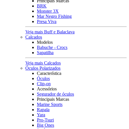
Principais Marcas
BRK
Monster 3X
Mar Negro Fishing
Presa Viva
Veja mais Buff e Balaclava
Calçados
Modelos
Babuche - Crocs
Sapatilha
Veja mais Calçados
Óculos Polarizados
Característica
Óculos
Clip-on
Acessórios
Segurador de óculos
Principais Marcas
Marine Sports
Rapala
Yara
Pro-Tsuri
Big Ones