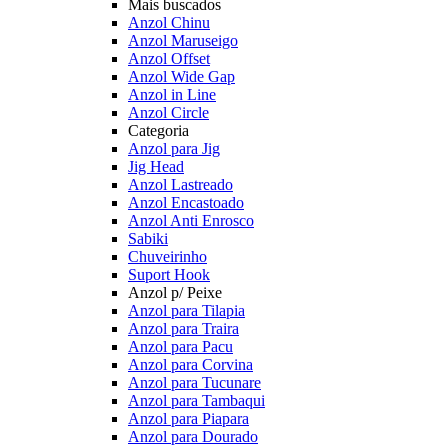
Mais buscados
Anzol Chinu
Anzol Maruseigo
Anzol Offset
Anzol Wide Gap
Anzol in Line
Anzol Circle
Categoria
Anzol para Jig
Jig Head
Anzol Lastreado
Anzol Encastoado
Anzol Anti Enrosco
Sabiki
Chuveirinho
Suport Hook
Anzol p/ Peixe
Anzol para Tilapia
Anzol para Traira
Anzol para Pacu
Anzol para Corvina
Anzol para Tucunare
Anzol para Tambaqui
Anzol para Piapara
Anzol para Dourado