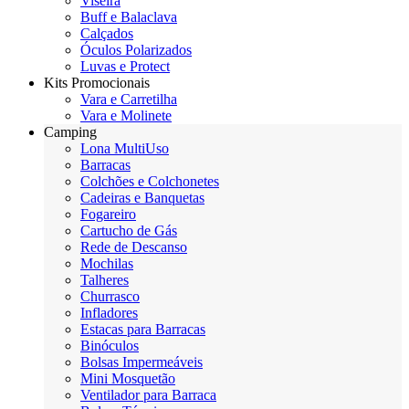
Viseira
Buff e Balaclava
Calçados
Óculos Polarizados
Luvas e Protect
Kits Promocionais
Vara e Carretilha
Vara e Molinete
Camping
Lona MultiUso
Barracas
Colchões e Colchonetes
Cadeiras e Banquetas
Fogareiro
Cartucho de Gás
Rede de Descanso
Mochilas
Talheres
Churrasco
Infladores
Estacas para Barracas
Binóculos
Bolsas Impermeáveis
Mini Mosquetão
Ventilador para Barraca