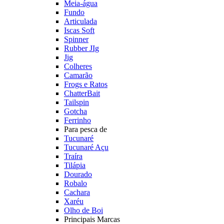
Meia-água
Fundo
Articulada
Iscas Soft
Spinner
Rubber JIg
Jig
Colheres
Camarão
Frogs e Ratos
ChatterBait
Tailspin
Gotcha
Ferrinho
Para pesca de
Tucunaré
Tucunaré Açu
Traíra
Tilápia
Dourado
Robalo
Cachara
Xaréu
Olho de Boi
Principais Marcas