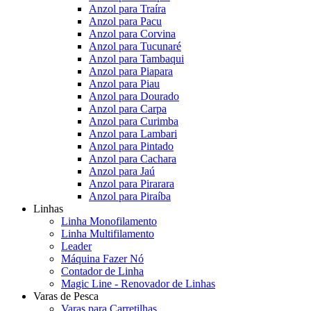
Anzol para Traíra
Anzol para Pacu
Anzol para Corvina
Anzol para Tucunaré
Anzol para Tambaqui
Anzol para Piapara
Anzol para Piau
Anzol para Dourado
Anzol para Carpa
Anzol para Curimba
Anzol para Lambari
Anzol para Pintado
Anzol para Cachara
Anzol para Jaú
Anzol para Pirarara
Anzol para Piraíba
Linhas
Linha Monofilamento
Linha Multifilamento
Leader
Máquina Fazer Nó
Contador de Linha
Magic Line - Renovador de Linhas
Varas de Pesca
Varas para Carretilhas