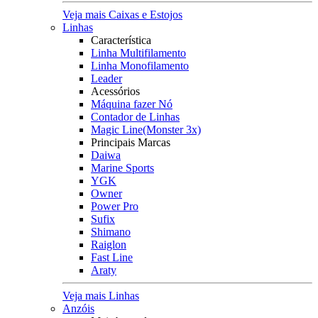
Veja mais Caixas e Estojos
Linhas
Característica
Linha Multifilamento
Linha Monofilamento
Leader
Acessórios
Máquina fazer Nó
Contador de Linhas
Magic Line(Monster 3x)
Principais Marcas
Daiwa
Marine Sports
YGK
Owner
Power Pro
Sufix
Shimano
Raiglon
Fast Line
Araty
Veja mais Linhas
Anzóis