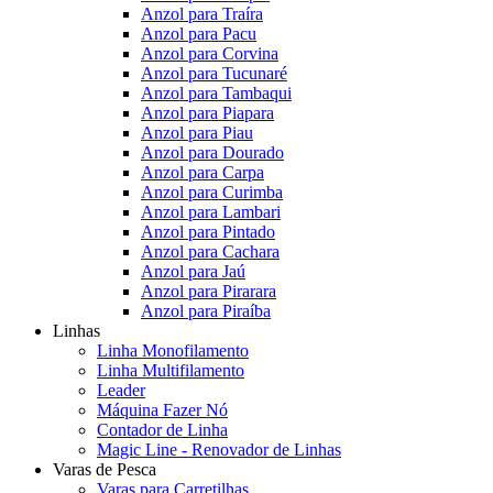
Anzol para Traíra
Anzol para Pacu
Anzol para Corvina
Anzol para Tucunaré
Anzol para Tambaqui
Anzol para Piapara
Anzol para Piau
Anzol para Dourado
Anzol para Carpa
Anzol para Curimba
Anzol para Lambari
Anzol para Pintado
Anzol para Cachara
Anzol para Jaú
Anzol para Pirarara
Anzol para Piraíba
Linhas
Linha Monofilamento
Linha Multifilamento
Leader
Máquina Fazer Nó
Contador de Linha
Magic Line - Renovador de Linhas
Varas de Pesca
Varas para Carretilhas