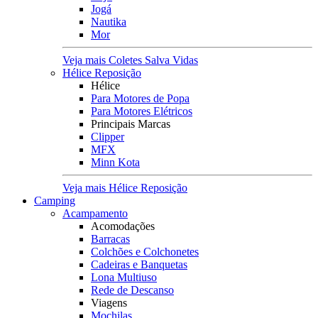
Jogá
Nautika
Mor
Veja mais Coletes Salva Vidas
Hélice Reposição
Hélice
Para Motores de Popa
Para Motores Elétricos
Principais Marcas
Clipper
MFX
Minn Kota
Veja mais Hélice Reposição
Camping
Acampamento
Acomodações
Barracas
Colchões e Colchonetes
Cadeiras e Banquetas
Lona Multiuso
Rede de Descanso
Viagens
Mochilas