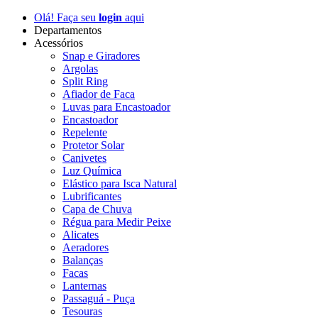
Olá! Faça seu
login
aqui
Departamentos
Acessórios
Snap e Giradores
Argolas
Split Ring
Afiador de Faca
Luvas para Encastoador
Encastoador
Repelente
Protetor Solar
Canivetes
Luz Química
Elástico para Isca Natural
Lubrificantes
Capa de Chuva
Régua para Medir Peixe
Alicates
Aeradores
Balanças
Facas
Lanternas
Passaguá - Puça
Tesouras