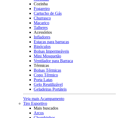
Cozinha
Fogareiro
Cartucho de Gás
Churrasco
Maçarico
Talheres
Acessórios
Infladores
Estacas para barracas
Binóculos
Bolsas Impermeáveis
Mini Mosquetão
Ventilador para Barraca
Térmicas
Bolsas Térmicas
Copo Térmico
Porta Latas
Gelo Reutilizável
Geladeiras Portáteis
Veja mais Acampamento
Tiro Esportivo
Mais buscados
Arcos
Chumbinhos