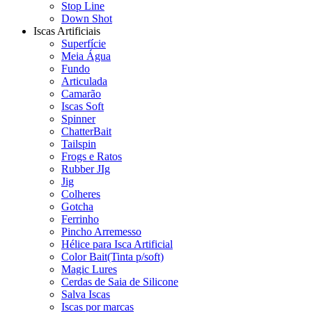
Stop Line
Down Shot
Iscas Artificiais
Superfície
Meia Água
Fundo
Articulada
Camarão
Iscas Soft
Spinner
ChatterBait
Tailspin
Frogs e Ratos
Rubber JIg
Jig
Colheres
Gotcha
Ferrinho
Pincho Arremesso
Hélice para Isca Artificial
Color Bait(Tinta p/soft)
Magic Lures
Cerdas de Saia de Silicone
Salva Iscas
Iscas por marcas