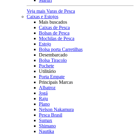
Maruri
Veja mais Varas de Pesca
Caixas e Estojos
Mais buscados
Caixas de Pesca
Bolsas de Pesca
Mochilas de Pesca
Estojo
Bolsa porta Carretilhas
Desembarcado
Bolsa Tiracolo
Pochete
Utilitário
Porta Empate
Principais Marcas
Albatroz
Jogá
Raju
Plano
Nelson Nakamura
Pesca Brasil
Sumax
Shimano
Nautika