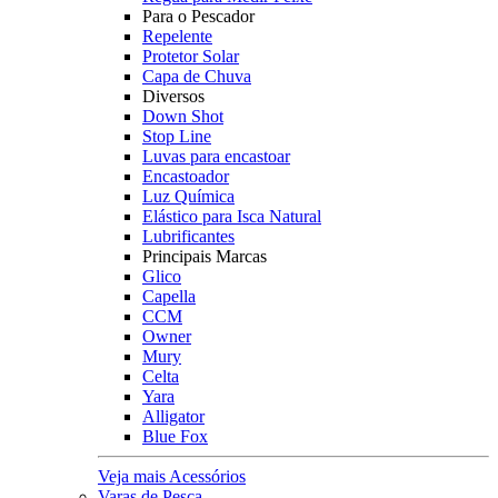
Para o Pescador
Repelente
Protetor Solar
Capa de Chuva
Diversos
Down Shot
Stop Line
Luvas para encastoar
Encastoador
Luz Química
Elástico para Isca Natural
Lubrificantes
Principais Marcas
Glico
Capella
CCM
Owner
Mury
Celta
Yara
Alligator
Blue Fox
Veja mais Acessórios
Varas de Pesca