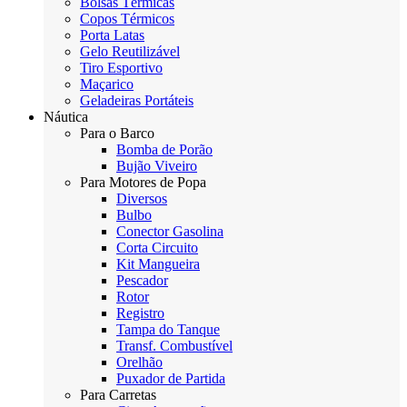
Bolsas Térmicas
Copos Térmicos
Porta Latas
Gelo Reutilizável
Tiro Esportivo
Maçarico
Geladeiras Portáteis
Náutica
Para o Barco
Bomba de Porão
Bujão Viveiro
Para Motores de Popa
Diversos
Bulbo
Conector Gasolina
Corta Circuito
Kit Mangueira
Pescador
Rotor
Registro
Tampa do Tanque
Transf. Combustível
Orelhão
Puxador de Partida
Para Carretas