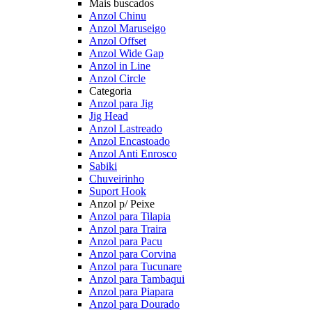
Mais buscados
Anzol Chinu
Anzol Maruseigo
Anzol Offset
Anzol Wide Gap
Anzol in Line
Anzol Circle
Categoria
Anzol para Jig
Jig Head
Anzol Lastreado
Anzol Encastoado
Anzol Anti Enrosco
Sabiki
Chuveirinho
Suport Hook
Anzol p/ Peixe
Anzol para Tilapia
Anzol para Traira
Anzol para Pacu
Anzol para Corvina
Anzol para Tucunare
Anzol para Tambaqui
Anzol para Piapara
Anzol para Dourado