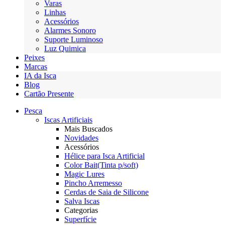
Varas
Linhas
Acessórios
Alarmes Sonoro
Suporte Luminoso
Luz Quimica
Peixes
Marcas
IA da Isca
Blog
Cartão Presente
Pesca
Iscas Artificiais
Mais Buscados
Novidades
Acessórios
Hélice para Isca Artificial
Color Bait(Tinta p/soft)
Magic Lures
Pincho Arremesso
Cerdas de Saia de Silicone
Salva Iscas
Categorias
Superfície