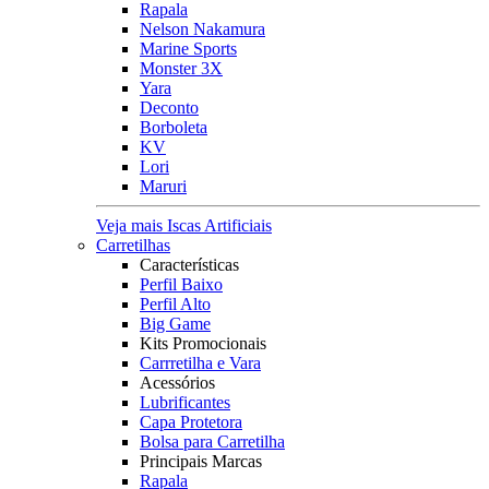
Rapala
Nelson Nakamura
Marine Sports
Monster 3X
Yara
Deconto
Borboleta
KV
Lori
Maruri
Veja mais Iscas Artificiais
Carretilhas
Características
Perfil Baixo
Perfil Alto
Big Game
Kits Promocionais
Carrretilha e Vara
Acessórios
Lubrificantes
Capa Protetora
Bolsa para Carretilha
Principais Marcas
Rapala