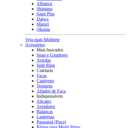
Albatroz
Shimano
Saint Plus
Daiwa
Maruri
Okuma
Veja mais Molinete
Acessórios
Mais buscados
Snap e Giradores
Argolas
Split Ring
Cutelaria
Facas
Canivetes
Tesouras
Afiador de Faca
Indispensáveis
Alicates
Aeradores
Balanças
Lanternas
Passaguá (Puça)
Régua para Medir Peixe