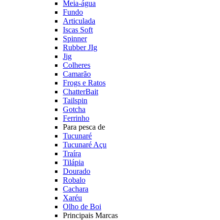
Meia-água
Fundo
Articulada
Iscas Soft
Spinner
Rubber JIg
Jig
Colheres
Camarão
Frogs e Ratos
ChatterBait
Tailspin
Gotcha
Ferrinho
Para pesca de
Tucunaré
Tucunaré Açu
Traíra
Tilápia
Dourado
Robalo
Cachara
Xaréu
Olho de Boi
Principais Marcas