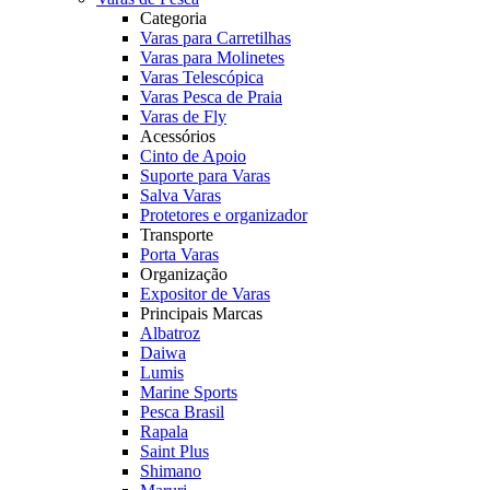
Categoria
Varas para Carretilhas
Varas para Molinetes
Varas Telescópica
Varas Pesca de Praia
Varas de Fly
Acessórios
Cinto de Apoio
Suporte para Varas
Salva Varas
Protetores e organizador
Transporte
Porta Varas
Organização
Expositor de Varas
Principais Marcas
Albatroz
Daiwa
Lumis
Marine Sports
Pesca Brasil
Rapala
Saint Plus
Shimano