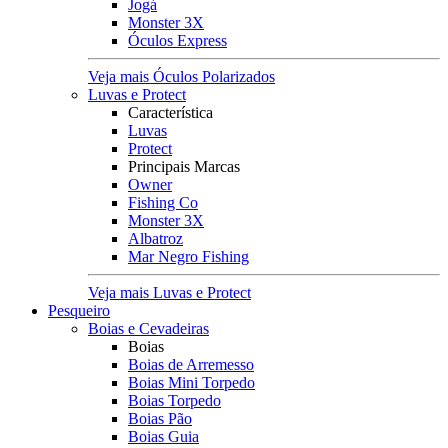
Jogá
Monster 3X
Óculos Express
Veja mais Óculos Polarizados
Luvas e Protect
Característica
Luvas
Protect
Principais Marcas
Owner
Fishing Co
Monster 3X
Albatroz
Mar Negro Fishing
Veja mais Luvas e Protect
Pesqueiro
Boias e Cevadeiras
Boias
Boias de Arremesso
Boias Mini Torpedo
Boias Torpedo
Boias Pão
Boias Guia