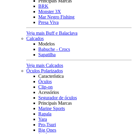
Principais Marcas
BRK
Monster 3X
Mar Negro Fishing
Presa Viva
Veja mais Buff e Balaclava
Calçados
Modelos
Babuche - Crocs
Sapatilha
Veja mais Calçados
Óculos Polarizados
Característica
Óculos
Clip-on
Acessórios
Segurador de óculos
Principais Marcas
Marine Sports
Rapala
Yara
Pro-Tsuri
Big Ones