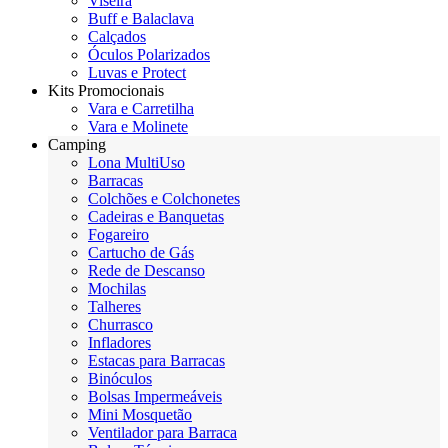
Viseira
Buff e Balaclava
Calçados
Óculos Polarizados
Luvas e Protect
Kits Promocionais
Vara e Carretilha
Vara e Molinete
Camping
Lona MultiUso
Barracas
Colchões e Colchonetes
Cadeiras e Banquetas
Fogareiro
Cartucho de Gás
Rede de Descanso
Mochilas
Talheres
Churrasco
Infladores
Estacas para Barracas
Binóculos
Bolsas Impermeáveis
Mini Mosquetão
Ventilador para Barraca