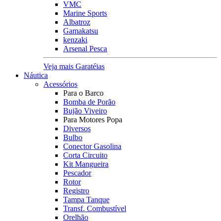
VMC
Marine Sports
Albatroz
Gamakatsu
kenzaki
Arsenal Pesca
Veja mais Garatéias
Náutica
Acessórios
Para o Barco
Bomba de Porão
Bujão Viveiro
Para Motores Popa
Diversos
Bulbo
Conector Gasolina
Corta Circuito
Kit Mangueira
Pescador
Rotor
Registro
Tampa Tanque
Transf. Combustível
Orelhão