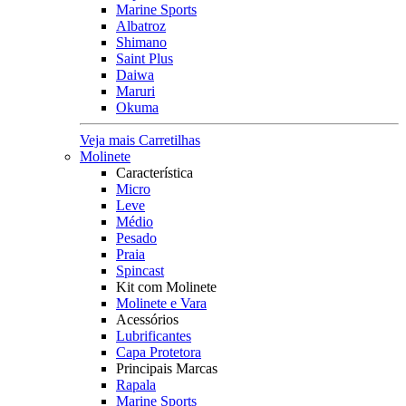
Marine Sports
Albatroz
Shimano
Saint Plus
Daiwa
Maruri
Okuma
Veja mais Carretilhas
Molinete
Característica
Micro
Leve
Médio
Pesado
Praia
Spincast
Kit com Molinete
Molinete e Vara
Acessórios
Lubrificantes
Capa Protetora
Principais Marcas
Rapala
Marine Sports