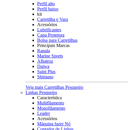
Perfil alto
Perfil baixo
kit
Carretilha e Vara
Acessórios
Lubrificantes
Capa Protetora
Bolsa para Carretilhas
Principais Marcas
Rapala
Marine Sports
Albatroz
Daiwa
Saint Plus
Shimano
Veja mais Carretilhas Pesqueiro
Linhas Pesqueiro
Característica
Multifilamento
Monofilamento
Leader
Acessórios
Máquina fazer Nó
Contador de Linhas