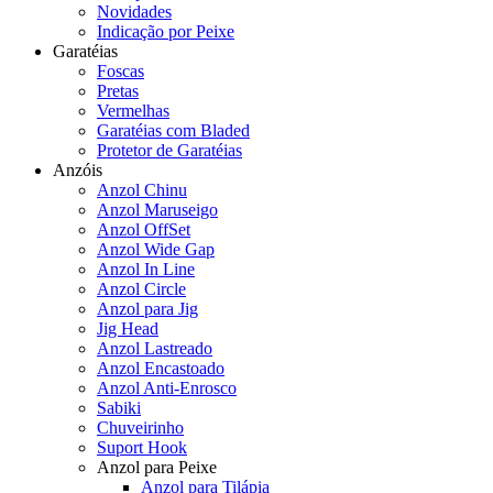
Novidades
Indicação por Peixe
Garatéias
Foscas
Pretas
Vermelhas
Garatéias com Bladed
Protetor de Garatéias
Anzóis
Anzol Chinu
Anzol Maruseigo
Anzol OffSet
Anzol Wide Gap
Anzol In Line
Anzol Circle
Anzol para Jig
Jig Head
Anzol Lastreado
Anzol Encastoado
Anzol Anti-Enrosco
Sabiki
Chuveirinho
Suport Hook
Anzol para Peixe
Anzol para Tilápia