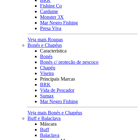
BRK
Fishing Co
Cardume
Monster 3X
Mar Negro Fishing
Presa Viva
Veja mais Roupas
Bonés e Chapéus
Característica
Bonés
Bonés c/ proteção de pescoço
Chapéu
Viseira
Principais Marcas
BRK
Vida de Pescador
Sumax
Mar Negro Fishing
Veja mais Bonés e Chapéus
Buff e Balaclava
Máscara
Buff
Balaclava