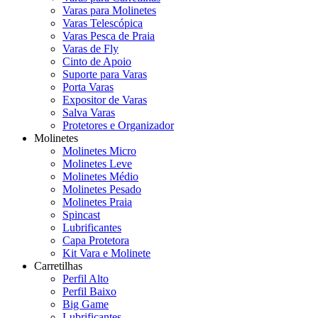
Varas para Molinetes
Varas Telescópica
Varas Pesca de Praia
Varas de Fly
Cinto de Apoio
Suporte para Varas
Porta Varas
Expositor de Varas
Salva Varas
Protetores e Organizador
Molinetes
Molinetes Micro
Molinetes Leve
Molinetes Médio
Molinetes Pesado
Molinetes Praia
Spincast
Lubrificantes
Capa Protetora
Kit Vara e Molinete
Carretilhas
Perfil Alto
Perfil Baixo
Big Game
Lubrificantes