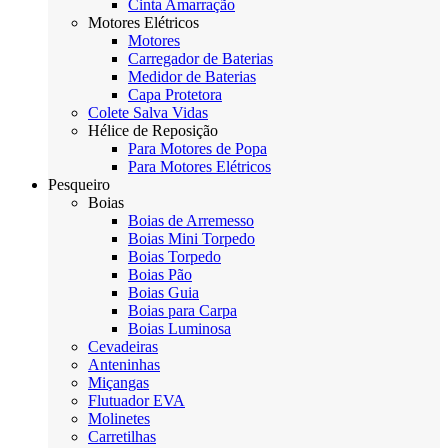
Cinta Amarração
Motores Elétricos
Motores
Carregador de Baterias
Medidor de Baterias
Capa Protetora
Colete Salva Vidas
Hélice de Reposição
Para Motores de Popa
Para Motores Elétricos
Pesqueiro
Boias
Boias de Arremesso
Boias Mini Torpedo
Boias Torpedo
Boias Pão
Boias Guia
Boias para Carpa
Boias Luminosa
Cevadeiras
Anteninhas
Miçangas
Flutuador EVA
Molinetes
Carretilhas