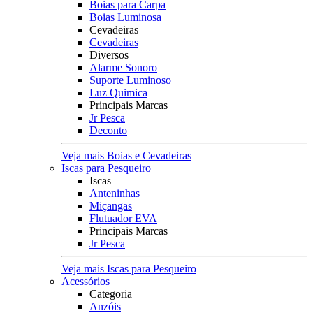
Boias para Carpa
Boias Luminosa
Cevadeiras
Cevadeiras
Diversos
Alarme Sonoro
Suporte Luminoso
Luz Quimica
Principais Marcas
Jr Pesca
Deconto
Veja mais Boias e Cevadeiras
Iscas para Pesqueiro
Iscas
Anteninhas
Miçangas
Flutuador EVA
Principais Marcas
Jr Pesca
Veja mais Iscas para Pesqueiro
Acessórios
Categoria
Anzóis