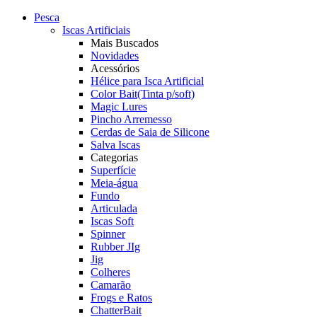
Pesca
Iscas Artificiais
Mais Buscados
Novidades
Acessórios
Hélice para Isca Artificial
Color Bait(Tinta p/soft)
Magic Lures
Pincho Arremesso
Cerdas de Saia de Silicone
Salva Iscas
Categorias
Superfície
Meia-água
Fundo
Articulada
Iscas Soft
Spinner
Rubber JIg
Jig
Colheres
Camarão
Frogs e Ratos
ChatterBait