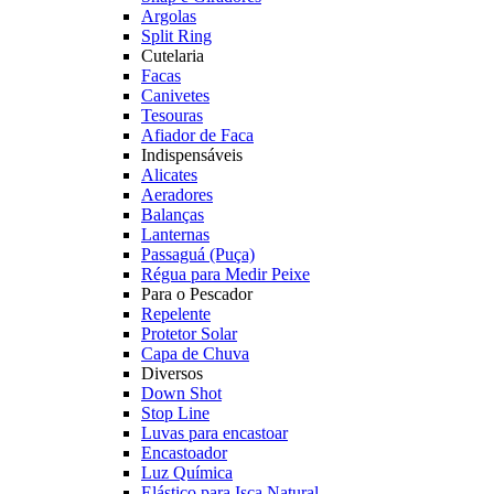
Argolas
Split Ring
Cutelaria
Facas
Canivetes
Tesouras
Afiador de Faca
Indispensáveis
Alicates
Aeradores
Balanças
Lanternas
Passaguá (Puça)
Régua para Medir Peixe
Para o Pescador
Repelente
Protetor Solar
Capa de Chuva
Diversos
Down Shot
Stop Line
Luvas para encastoar
Encastoador
Luz Química
Elástico para Isca Natural