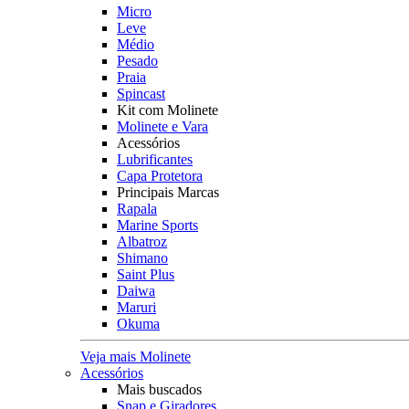
Micro
Leve
Médio
Pesado
Praia
Spincast
Kit com Molinete
Molinete e Vara
Acessórios
Lubrificantes
Capa Protetora
Principais Marcas
Rapala
Marine Sports
Albatroz
Shimano
Saint Plus
Daiwa
Maruri
Okuma
Veja mais Molinete
Acessórios
Mais buscados
Snap e Giradores