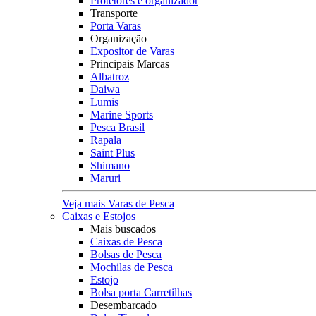
Protetores e organizador
Transporte
Porta Varas
Organização
Expositor de Varas
Principais Marcas
Albatroz
Daiwa
Lumis
Marine Sports
Pesca Brasil
Rapala
Saint Plus
Shimano
Maruri
Veja mais Varas de Pesca
Caixas e Estojos
Mais buscados
Caixas de Pesca
Bolsas de Pesca
Mochilas de Pesca
Estojo
Bolsa porta Carretilhas
Desembarcado