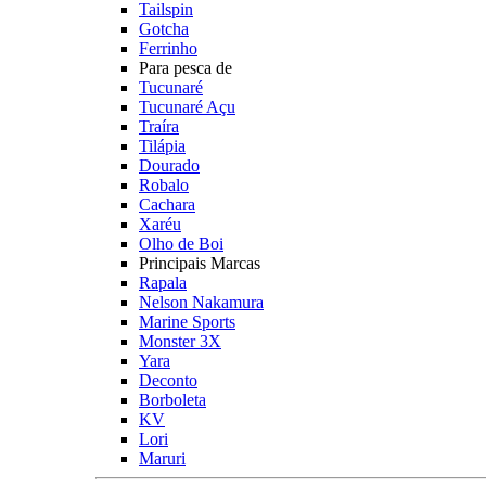
Tailspin
Gotcha
Ferrinho
Para pesca de
Tucunaré
Tucunaré Açu
Traíra
Tilápia
Dourado
Robalo
Cachara
Xaréu
Olho de Boi
Principais Marcas
Rapala
Nelson Nakamura
Marine Sports
Monster 3X
Yara
Deconto
Borboleta
KV
Lori
Maruri