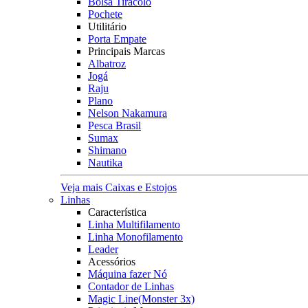
Bolsa Tiracolo
Pochete
Utilitário
Porta Empate
Principais Marcas
Albatroz
Jogá
Raju
Plano
Nelson Nakamura
Pesca Brasil
Sumax
Shimano
Nautika
Veja mais Caixas e Estojos
Linhas
Característica
Linha Multifilamento
Linha Monofilamento
Leader
Acessórios
Máquina fazer Nó
Contador de Linhas
Magic Line(Monster 3x)