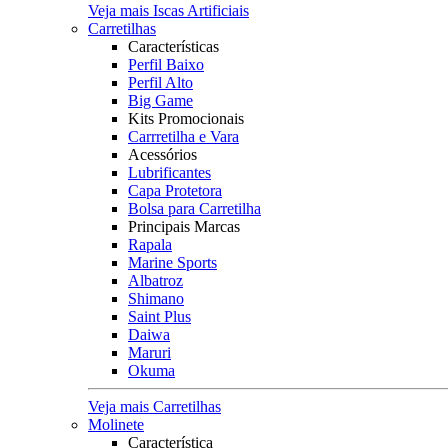
Veja mais Iscas Artificiais
Carretilhas
Características
Perfil Baixo
Perfil Alto
Big Game
Kits Promocionais
Carrretilha e Vara
Acessórios
Lubrificantes
Capa Protetora
Bolsa para Carretilha
Principais Marcas
Rapala
Marine Sports
Albatroz
Shimano
Saint Plus
Daiwa
Maruri
Okuma
Veja mais Carretilhas
Molinete
Característica