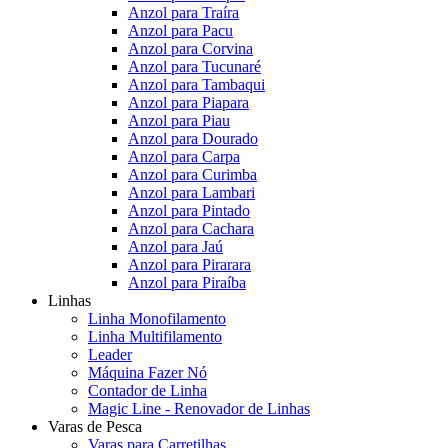
Anzol para Traíra
Anzol para Pacu
Anzol para Corvina
Anzol para Tucunaré
Anzol para Tambaqui
Anzol para Piapara
Anzol para Piau
Anzol para Dourado
Anzol para Carpa
Anzol para Curimba
Anzol para Lambari
Anzol para Pintado
Anzol para Cachara
Anzol para Jaú
Anzol para Pirarara
Anzol para Piraíba
Linhas
Linha Monofilamento
Linha Multifilamento
Leader
Máquina Fazer Nó
Contador de Linha
Magic Line - Renovador de Linhas
Varas de Pesca
Varas para Carretilhas