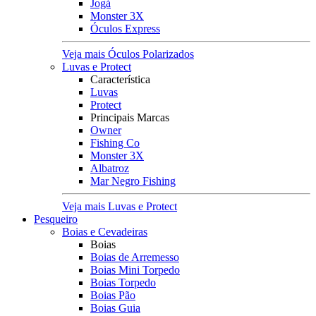
Jogá
Monster 3X
Óculos Express
Veja mais Óculos Polarizados
Luvas e Protect
Característica
Luvas
Protect
Principais Marcas
Owner
Fishing Co
Monster 3X
Albatroz
Mar Negro Fishing
Veja mais Luvas e Protect
Pesqueiro
Boias e Cevadeiras
Boias
Boias de Arremesso
Boias Mini Torpedo
Boias Torpedo
Boias Pão
Boias Guia