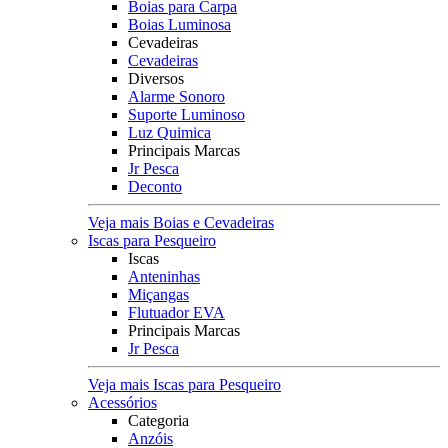
Boias para Carpa
Boias Luminosa
Cevadeiras
Cevadeiras
Diversos
Alarme Sonoro
Suporte Luminoso
Luz Quimica
Principais Marcas
Jr Pesca
Deconto
Veja mais Boias e Cevadeiras
Iscas para Pesqueiro
Iscas
Anteninhas
Miçangas
Flutuador EVA
Principais Marcas
Jr Pesca
Veja mais Iscas para Pesqueiro
Acessórios
Categoria
Anzóis