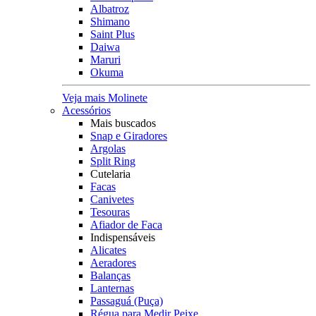
Albatroz
Shimano
Saint Plus
Daiwa
Maruri
Okuma
Veja mais Molinete
Acessórios
Mais buscados
Snap e Giradores
Argolas
Split Ring
Cutelaria
Facas
Canivetes
Tesouras
Afiador de Faca
Indispensáveis
Alicates
Aeradores
Balanças
Lanternas
Passaguá (Puça)
Régua para Medir Peixe