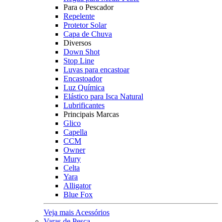
Para o Pescador
Repelente
Protetor Solar
Capa de Chuva
Diversos
Down Shot
Stop Line
Luvas para encastoar
Encastoador
Luz Química
Elástico para Isca Natural
Lubrificantes
Principais Marcas
Glico
Capella
CCM
Owner
Mury
Celta
Yara
Alligator
Blue Fox
Veja mais Acessórios
Varas de Pesca