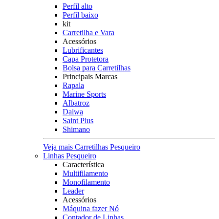
Perfil alto
Perfil baixo
kit
Carretilha e Vara
Acessórios
Lubrificantes
Capa Protetora
Bolsa para Carretilhas
Principais Marcas
Rapala
Marine Sports
Albatroz
Daiwa
Saint Plus
Shimano
Veja mais Carretilhas Pesqueiro
Linhas Pesqueiro
Característica
Multifilamento
Monofilamento
Leader
Acessórios
Máquina fazer Nó
Contador de Linhas