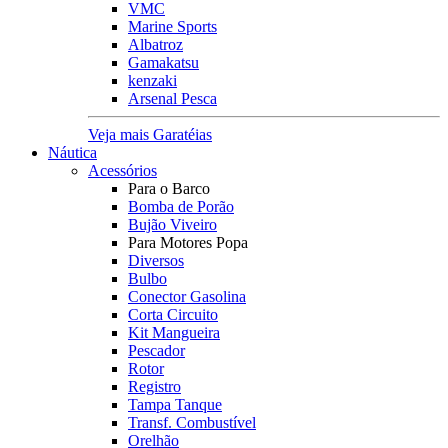
VMC
Marine Sports
Albatroz
Gamakatsu
kenzaki
Arsenal Pesca
Veja mais Garatéias
Náutica
Acessórios
Para o Barco
Bomba de Porão
Bujão Viveiro
Para Motores Popa
Diversos
Bulbo
Conector Gasolina
Corta Circuito
Kit Mangueira
Pescador
Rotor
Registro
Tampa Tanque
Transf. Combustível
Orelhão