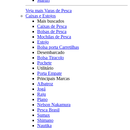
Maruri
Veja mais Varas de Pesca
Caixas e Estojos
Mais buscados
Caixas de Pesca
Bolsas de Pesca
Mochilas de Pesca
Estojo
Bolsa porta Carretilhas
Desembarcado
Bolsa Tiracolo
Pochete
Utilitário
Porta Empate
Principais Marcas
Albatroz
Jogá
Raju
Plano
Nelson Nakamura
Pesca Brasil
Sumax
Shimano
Nautika