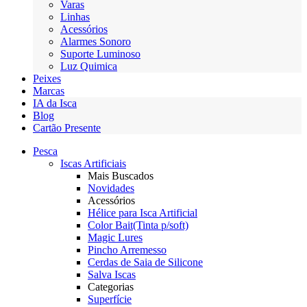
Varas
Linhas
Acessórios
Alarmes Sonoro
Suporte Luminoso
Luz Quimica
Peixes
Marcas
IA da Isca
Blog
Cartão Presente
Pesca
Iscas Artificiais
Mais Buscados
Novidades
Acessórios
Hélice para Isca Artificial
Color Bait(Tinta p/soft)
Magic Lures
Pincho Arremesso
Cerdas de Saia de Silicone
Salva Iscas
Categorias
Superfície