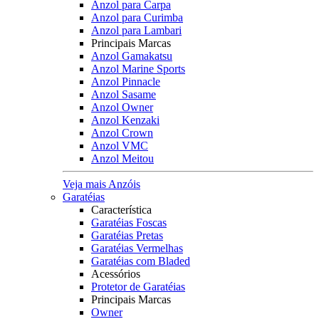
Anzol para Carpa
Anzol para Curimba
Anzol para Lambari
Principais Marcas
Anzol Gamakatsu
Anzol Marine Sports
Anzol Pinnacle
Anzol Sasame
Anzol Owner
Anzol Kenzaki
Anzol Crown
Anzol VMC
Anzol Meitou
Veja mais Anzóis
Garatéias
Característica
Garatéias Foscas
Garatéias Pretas
Garatéias Vermelhas
Garatéias com Bladed
Acessórios
Protetor de Garatéias
Principais Marcas
Owner