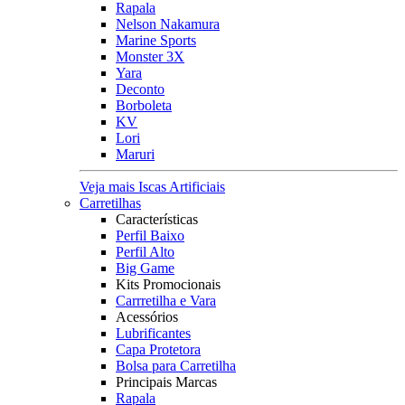
Rapala
Nelson Nakamura
Marine Sports
Monster 3X
Yara
Deconto
Borboleta
KV
Lori
Maruri
Veja mais Iscas Artificiais
Carretilhas
Características
Perfil Baixo
Perfil Alto
Big Game
Kits Promocionais
Carrretilha e Vara
Acessórios
Lubrificantes
Capa Protetora
Bolsa para Carretilha
Principais Marcas
Rapala