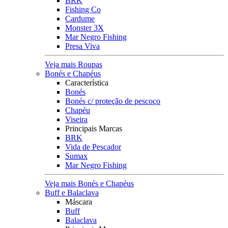
BRK
Fishing Co
Cardume
Monster 3X
Mar Negro Fishing
Presa Viva
Veja mais Roupas
Bonés e Chapéus
Característica
Bonés
Bonés c/ proteção de pescoço
Chapéu
Viseira
Principais Marcas
BRK
Vida de Pescador
Sumax
Mar Negro Fishing
Veja mais Bonés e Chapéus
Buff e Balaclava
Máscara
Buff
Balaclava