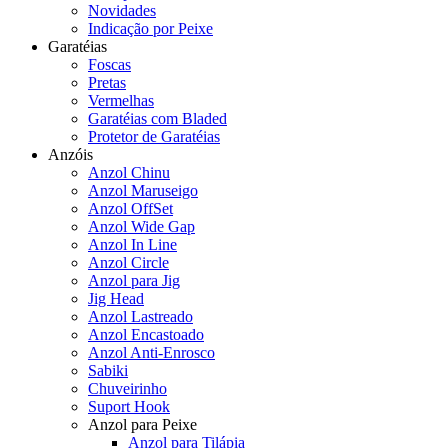
Novidades
Indicação por Peixe
Garatéias
Foscas
Pretas
Vermelhas
Garatéias com Bladed
Protetor de Garatéias
Anzóis
Anzol Chinu
Anzol Maruseigo
Anzol OffSet
Anzol Wide Gap
Anzol In Line
Anzol Circle
Anzol para Jig
Jig Head
Anzol Lastreado
Anzol Encastoado
Anzol Anti-Enrosco
Sabiki
Chuveirinho
Suport Hook
Anzol para Peixe
Anzol para Tilápia