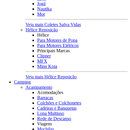
Jogá
Nautika
Mor
Veja mais Coletes Salva Vidas
Hélice Reposição
Hélice
Para Motores de Popa
Para Motores Elétricos
Principais Marcas
Clipper
MFX
Minn Kota
Veja mais Hélice Reposição
Camping
Acampamento
Acomodações
Barracas
Colchões e Colchonetes
Cadeiras e Banquetas
Lona Multiuso
Rede de Descanso
Viagens
Mochilas