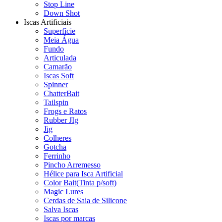
Stop Line
Down Shot
Iscas Artificiais
Superfície
Meia Água
Fundo
Articulada
Camarão
Iscas Soft
Spinner
ChatterBait
Tailspin
Frogs e Ratos
Rubber JIg
Jig
Colheres
Gotcha
Ferrinho
Pincho Arremesso
Hélice para Isca Artificial
Color Bait(Tinta p/soft)
Magic Lures
Cerdas de Saia de Silicone
Salva Iscas
Iscas por marcas