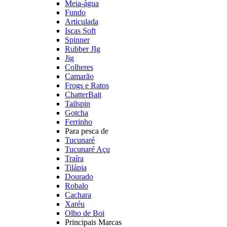
Meia-água
Fundo
Articulada
Iscas Soft
Spinner
Rubber JIg
Jig
Colheres
Camarão
Frogs e Ratos
ChatterBait
Tailspin
Gotcha
Ferrinho
Para pesca de
Tucunaré
Tucunaré Açu
Traíra
Tilápia
Dourado
Robalo
Cachara
Xaréu
Olho de Boi
Principais Marcas