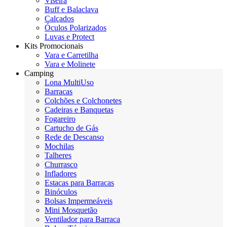
Viseira
Buff e Balaclava
Calçados
Óculos Polarizados
Luvas e Protect
Kits Promocionais
Vara e Carretilha
Vara e Molinete
Camping
Lona MultiUso
Barracas
Colchões e Colchonetes
Cadeiras e Banquetas
Fogareiro
Cartucho de Gás
Rede de Descanso
Mochilas
Talheres
Churrasco
Infladores
Estacas para Barracas
Binóculos
Bolsas Impermeáveis
Mini Mosquetão
Ventilador para Barraca