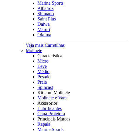
Marine Sports
Albatroz
Shimano
Saint Plus
Daiwa
Maruri
Okuma
Veja mais Carretilhas
Molinete
Característica
Micro
Leve
Médio
Pesado
Praia
Spincast
Kit com Molinete
Molinete e Vara
Acessórios
Lubrificantes
Capa Protetora
Principais Marcas
Rapala
Marine Sports