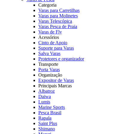
Categoria
Varas para Carretilhas
Varas para Molinetes
Varas Telescópica
Varas Pesca de Praia
Varas de Fly
Acessórios
Cinto de Apoio
Suporte para Varas
Salva Varas
Protetores e organizador
Transporte
Porta Varas
Organização
Expositor de Varas
Principais Marcas
Albatroz
Daiwa
Lumis
Marine Sports
Pesca Brasil
Rapala
Saint Plus
Shimano