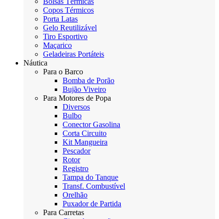
Bolsas Térmicas
Copos Térmicos
Porta Latas
Gelo Reutilizável
Tiro Esportivo
Maçarico
Geladeiras Portáteis
Náutica
Para o Barco
Bomba de Porão
Bujão Viveiro
Para Motores de Popa
Diversos
Bulbo
Conector Gasolina
Corta Circuito
Kit Mangueira
Pescador
Rotor
Registro
Tampa do Tanque
Transf. Combustível
Orelhão
Puxador de Partida
Para Carretas