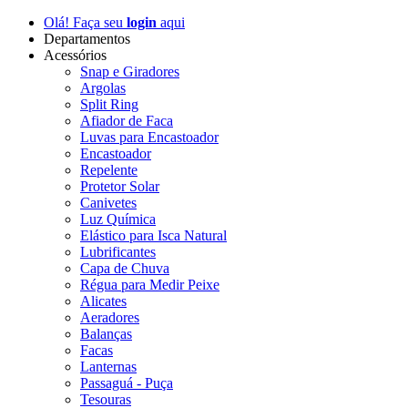
Olá! Faça seu
login
aqui
Departamentos
Acessórios
Snap e Giradores
Argolas
Split Ring
Afiador de Faca
Luvas para Encastoador
Encastoador
Repelente
Protetor Solar
Canivetes
Luz Química
Elástico para Isca Natural
Lubrificantes
Capa de Chuva
Régua para Medir Peixe
Alicates
Aeradores
Balanças
Facas
Lanternas
Passaguá - Puça
Tesouras