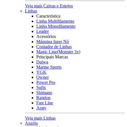
Veja mais Caixas e Estojos
Linhas
Característica
Linha Multifilamento
Linha Monofilamento
Leader
Acessórios
Máquina fazer Nó
Contador de Linhas
Magic Line(Monster 3x)
Principais Marcas
Daiwa
Marine Sports
YGK
Owner
Power Pro
Sufix
Shimano
Raiglon
Fast Line
Araty
Veja mais Linhas
Anzóis