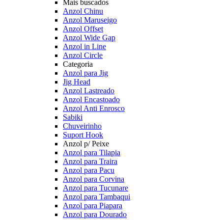
Mais buscados
Anzol Chinu
Anzol Maruseigo
Anzol Offset
Anzol Wide Gap
Anzol in Line
Anzol Circle
Categoria
Anzol para Jig
Jig Head
Anzol Lastreado
Anzol Encastoado
Anzol Anti Enrosco
Sabiki
Chuveirinho
Suport Hook
Anzol p/ Peixe
Anzol para Tilapia
Anzol para Traira
Anzol para Pacu
Anzol para Corvina
Anzol para Tucunare
Anzol para Tambaqui
Anzol para Piapara
Anzol para Dourado