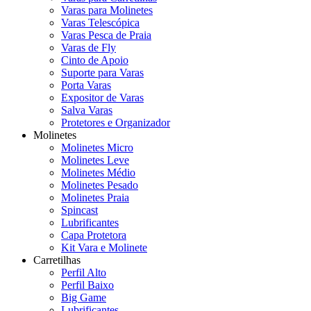
Varas para Molinetes
Varas Telescópica
Varas Pesca de Praia
Varas de Fly
Cinto de Apoio
Suporte para Varas
Porta Varas
Expositor de Varas
Salva Varas
Protetores e Organizador
Molinetes
Molinetes Micro
Molinetes Leve
Molinetes Médio
Molinetes Pesado
Molinetes Praia
Spincast
Lubrificantes
Capa Protetora
Kit Vara e Molinete
Carretilhas
Perfil Alto
Perfil Baixo
Big Game
Lubrificantes