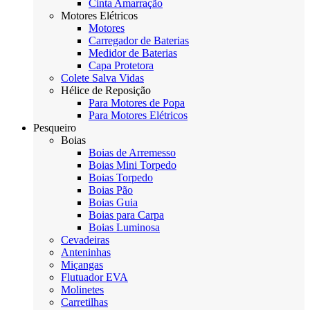
Cinta Amarração
Motores Elétricos
Motores
Carregador de Baterias
Medidor de Baterias
Capa Protetora
Colete Salva Vidas
Hélice de Reposição
Para Motores de Popa
Para Motores Elétricos
Pesqueiro
Boias
Boias de Arremesso
Boias Mini Torpedo
Boias Torpedo
Boias Pão
Boias Guia
Boias para Carpa
Boias Luminosa
Cevadeiras
Anteninhas
Miçangas
Flutuador EVA
Molinetes
Carretilhas