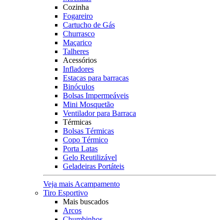
Cozinha
Fogareiro
Cartucho de Gás
Churrasco
Maçarico
Talheres
Acessórios
Infladores
Estacas para barracas
Binóculos
Bolsas Impermeáveis
Mini Mosquetão
Ventilador para Barraca
Térmicas
Bolsas Térmicas
Copo Térmico
Porta Latas
Gelo Reutilizável
Geladeiras Portáteis
Veja mais Acampamento
Tiro Esportivo
Mais buscados
Arcos
Chumbinhos