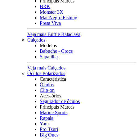
Principais Marcas
BRK
Monster 3X
Mar Negro Fishing
Presa Viva
Veja mais Buff e Balaclava
Calçados
Modelos
Babuche - Crocs
Sapatilha
Veja mais Calçados
Óculos Polarizados
Característica
Óculos
Clip-on
Acessórios
Segurador de óculos
Principais Marcas
Marine Sports
Rapala
Yara
Pro-Tsuri
Big Ones