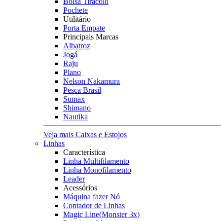
Bolsa Tiracolo
Pochete
Utilitário
Porta Empate
Principais Marcas
Albatroz
Jogá
Raju
Plano
Nelson Nakamura
Pesca Brasil
Sumax
Shimano
Nautika
Veja mais Caixas e Estojos
Linhas
Característica
Linha Multifilamento
Linha Monofilamento
Leader
Acessórios
Máquina fazer Nó
Contador de Linhas
Magic Line(Monster 3x)