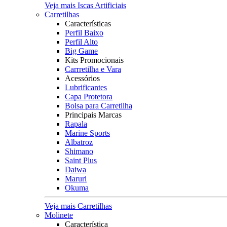
Veja mais Iscas Artificiais
Carretilhas
Características
Perfil Baixo
Perfil Alto
Big Game
Kits Promocionais
Carrretilha e Vara
Acessórios
Lubrificantes
Capa Protetora
Bolsa para Carretilha
Principais Marcas
Rapala
Marine Sports
Albatroz
Shimano
Saint Plus
Daiwa
Maruri
Okuma
Veja mais Carretilhas
Molinete
Característica