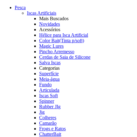
Pesca
Iscas Artificiais
Mais Buscados
Novidades
Acessórios
Hélice para Isca Artificial
Color Bait(Tinta p/soft)
Magic Lures
Pincho Arremesso
Cerdas de Saia de Silicone
Salva Iscas
Categorias
Superfície
Meia-água
Fundo
Articulada
Iscas Soft
Spinner
Rubber JIg
Jig
Colheres
Camarão
Frogs e Ratos
ChatterBait