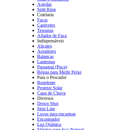
Argolas
Split Ring
Cutelaria
Facas
Canivetes
Tesouras
Afiador de Faca
Indispensáveis
Alicates
Aeradores
Balanças
Lanternas
Passaguá (Puça)
Régua para Medir Peixe
Para o Pescador
Repelente
Protetor Solar
Capa de Chuva
Diversos
Down Shot
Stop Line
Luvas para encastoar
Encastoador
Luz Química
Elástico para Isca Natural