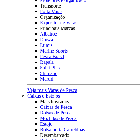
Protetores e organizador
Transporte
Porta Varas
Organização
Expositor de Varas
Principais Marcas
Albatroz
Daiwa
Lumis
Marine Sports
Pesca Brasil
Rapala
Saint Plus
Shimano
Maruri
Veja mais Varas de Pesca
Caixas e Estojos
Mais buscados
Caixas de Pesca
Bolsas de Pesca
Mochilas de Pesca
Estojo
Bolsa porta Carretilhas
Desembarcado