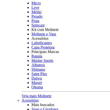
Micro
Leve
Médio
Pesado
Praia
Spincast
Kit com Molinete
Molinete e Vara
Acessórios
Lubrificantes
Capa Protetora
Principais Marcas
Rapala
Marine Sports
Albatroz
Shimano
Saint Plus
Daiwa
Maruri
Okuma
Veja mais Molinete
Acessórios
Mais buscados
Snap e Giradores