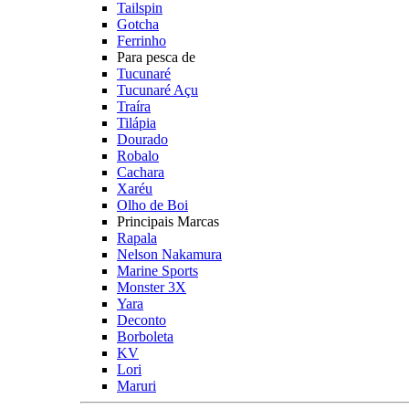
Tailspin
Gotcha
Ferrinho
Para pesca de
Tucunaré
Tucunaré Açu
Traíra
Tilápia
Dourado
Robalo
Cachara
Xaréu
Olho de Boi
Principais Marcas
Rapala
Nelson Nakamura
Marine Sports
Monster 3X
Yara
Deconto
Borboleta
KV
Lori
Maruri