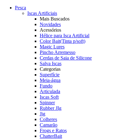
Pesca
Iscas Artificiais
Mais Buscados
Novidades
Acessórios
Hélice para Isca Artificial
Color Bait(Tinta p/soft)
Magic Lures
Pincho Arremesso
Cerdas de Saia de Silicone
Salva Iscas
Categorias
Superfície
Meia-água
Fundo
Articulada
Iscas Soft
Spinner
Rubber JIg
Jig
Colheres
Camarão
Frogs e Ratos
ChatterBait