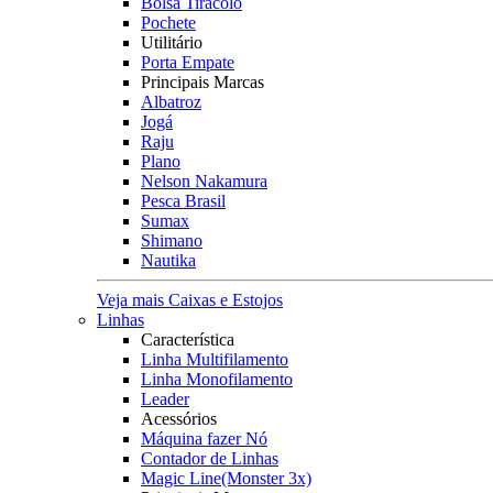
Bolsa Tiracolo
Pochete
Utilitário
Porta Empate
Principais Marcas
Albatroz
Jogá
Raju
Plano
Nelson Nakamura
Pesca Brasil
Sumax
Shimano
Nautika
Veja mais Caixas e Estojos
Linhas
Característica
Linha Multifilamento
Linha Monofilamento
Leader
Acessórios
Máquina fazer Nó
Contador de Linhas
Magic Line(Monster 3x)