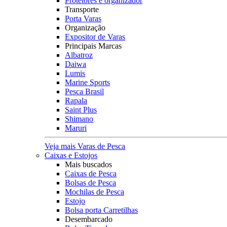
Protetores e organizador
Transporte
Porta Varas
Organização
Expositor de Varas
Principais Marcas
Albatroz
Daiwa
Lumis
Marine Sports
Pesca Brasil
Rapala
Saint Plus
Shimano
Maruri
Veja mais Varas de Pesca
Caixas e Estojos
Mais buscados
Caixas de Pesca
Bolsas de Pesca
Mochilas de Pesca
Estojo
Bolsa porta Carretilhas
Desembarcado