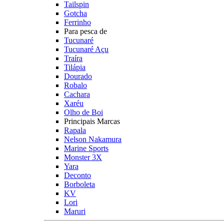
Tailspin
Gotcha
Ferrinho
Para pesca de
Tucunaré
Tucunaré Açu
Traíra
Tilápia
Dourado
Robalo
Cachara
Xaréu
Olho de Boi
Principais Marcas
Rapala
Nelson Nakamura
Marine Sports
Monster 3X
Yara
Deconto
Borboleta
KV
Lori
Maruri