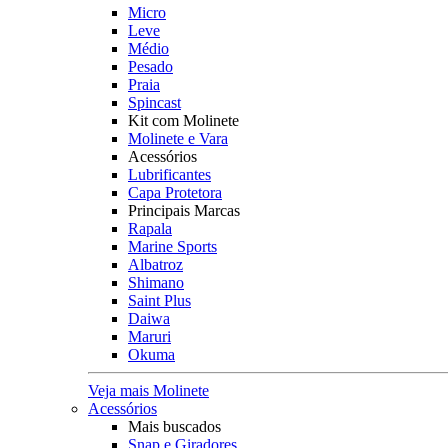
Micro
Leve
Médio
Pesado
Praia
Spincast
Kit com Molinete
Molinete e Vara
Acessórios
Lubrificantes
Capa Protetora
Principais Marcas
Rapala
Marine Sports
Albatroz
Shimano
Saint Plus
Daiwa
Maruri
Okuma
Veja mais Molinete
Acessórios
Mais buscados
Snap e Giradores