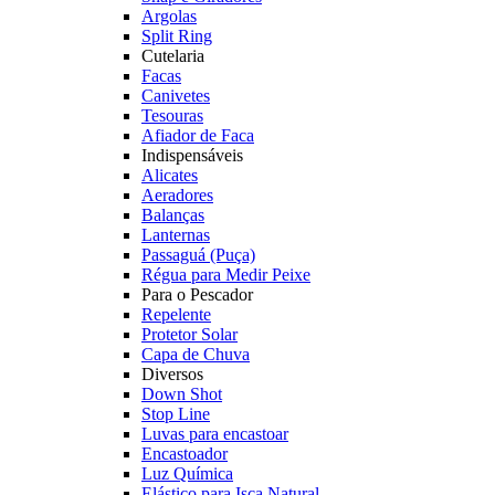
Argolas
Split Ring
Cutelaria
Facas
Canivetes
Tesouras
Afiador de Faca
Indispensáveis
Alicates
Aeradores
Balanças
Lanternas
Passaguá (Puça)
Régua para Medir Peixe
Para o Pescador
Repelente
Protetor Solar
Capa de Chuva
Diversos
Down Shot
Stop Line
Luvas para encastoar
Encastoador
Luz Química
Elástico para Isca Natural