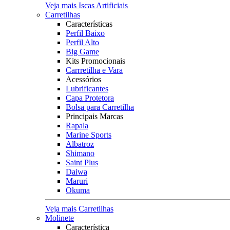
Veja mais Iscas Artificiais
Carretilhas
Características
Perfil Baixo
Perfil Alto
Big Game
Kits Promocionais
Carrretilha e Vara
Acessórios
Lubrificantes
Capa Protetora
Bolsa para Carretilha
Principais Marcas
Rapala
Marine Sports
Albatroz
Shimano
Saint Plus
Daiwa
Maruri
Okuma
Veja mais Carretilhas
Molinete
Característica