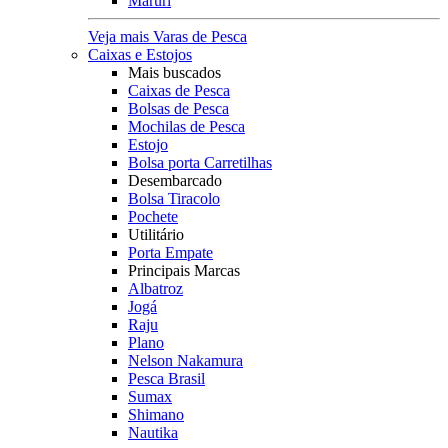
Maruri
Veja mais Varas de Pesca
Caixas e Estojos
Mais buscados
Caixas de Pesca
Bolsas de Pesca
Mochilas de Pesca
Estojo
Bolsa porta Carretilhas
Desembarcado
Bolsa Tiracolo
Pochete
Utilitário
Porta Empate
Principais Marcas
Albatroz
Jogá
Raju
Plano
Nelson Nakamura
Pesca Brasil
Sumax
Shimano
Nautika