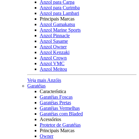
Anzol para Carpa
Anzol para Curimba
Anzol para Lambari
Principais Marcas
Anzol Gamakatsu
Anzol Marine Sports
Anzol Pinnacle
Anzol Sasame
Anzol Owner
Anzol Kenzaki
Anzol Crown
Anzol VMC
Anzol Meitou
Veja mais Anzóis
Garatéias
Característica
Garatéias Foscas
Garatéias Pretas
Garatéias Vermelhas
Garatéias com Bladed
Acessórios
Protetor de Garatéias
Principais Marcas
Owner