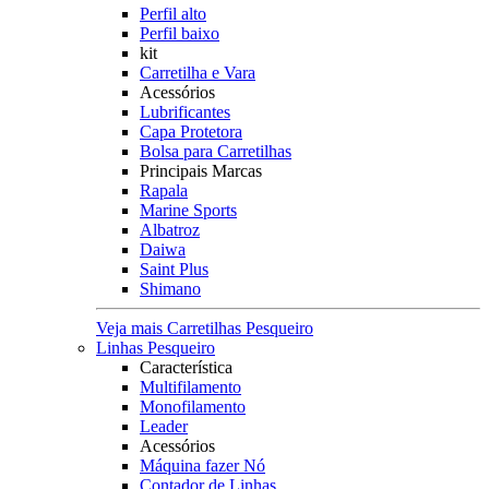
Perfil alto
Perfil baixo
kit
Carretilha e Vara
Acessórios
Lubrificantes
Capa Protetora
Bolsa para Carretilhas
Principais Marcas
Rapala
Marine Sports
Albatroz
Daiwa
Saint Plus
Shimano
Veja mais Carretilhas Pesqueiro
Linhas Pesqueiro
Característica
Multifilamento
Monofilamento
Leader
Acessórios
Máquina fazer Nó
Contador de Linhas