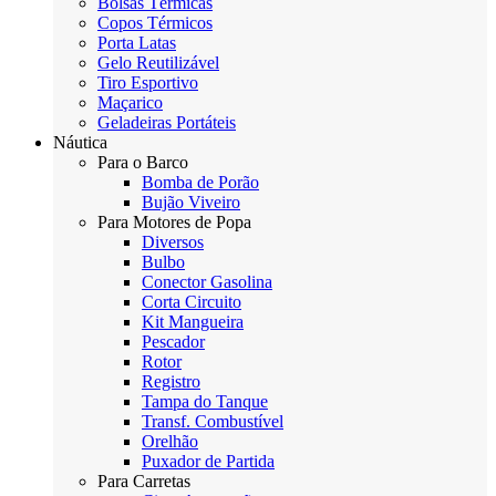
Bolsas Térmicas
Copos Térmicos
Porta Latas
Gelo Reutilizável
Tiro Esportivo
Maçarico
Geladeiras Portáteis
Náutica
Para o Barco
Bomba de Porão
Bujão Viveiro
Para Motores de Popa
Diversos
Bulbo
Conector Gasolina
Corta Circuito
Kit Mangueira
Pescador
Rotor
Registro
Tampa do Tanque
Transf. Combustível
Orelhão
Puxador de Partida
Para Carretas