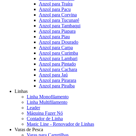
Anzol para Traíra
Anzol para Pacu
Anzol para Corvina
Anzol para Tucunaré
Anzol para Tambaqui
Anzol para Piapara
Anzol para Piau
Anzol para Dourado
Anzol para Carpa
Anzol para Curimba
Anzol para Lambari
Anzol para Pintado
Anzol para Cachara
Anzol para Jaú
Anzol para Pirarara
Anzol para Piraíba
Linhas
Linha Monofilamento
Linha Multifilamento
Leader
Máquina Fazer Nó
Contador de Linha
Magic Line - Renovador de Linhas
Varas de Pesca
Varas para Carretilhas