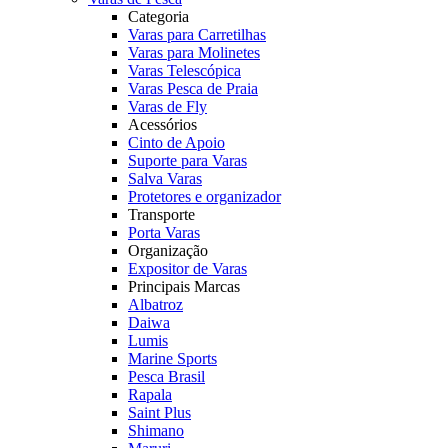
Categoria
Varas para Carretilhas
Varas para Molinetes
Varas Telescópica
Varas Pesca de Praia
Varas de Fly
Acessórios
Cinto de Apoio
Suporte para Varas
Salva Varas
Protetores e organizador
Transporte
Porta Varas
Organização
Expositor de Varas
Principais Marcas
Albatroz
Daiwa
Lumis
Marine Sports
Pesca Brasil
Rapala
Saint Plus
Shimano