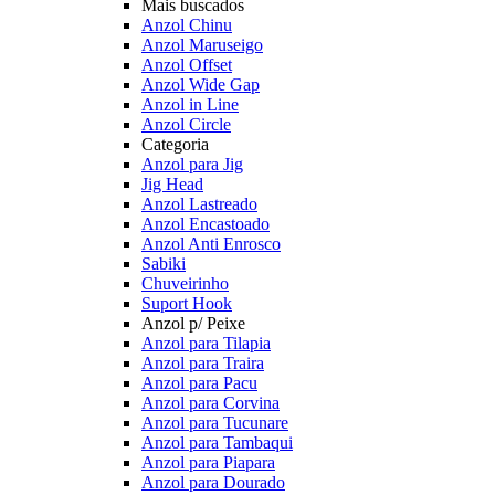
Mais buscados
Anzol Chinu
Anzol Maruseigo
Anzol Offset
Anzol Wide Gap
Anzol in Line
Anzol Circle
Categoria
Anzol para Jig
Jig Head
Anzol Lastreado
Anzol Encastoado
Anzol Anti Enrosco
Sabiki
Chuveirinho
Suport Hook
Anzol p/ Peixe
Anzol para Tilapia
Anzol para Traira
Anzol para Pacu
Anzol para Corvina
Anzol para Tucunare
Anzol para Tambaqui
Anzol para Piapara
Anzol para Dourado