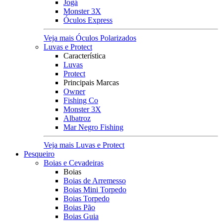
Jogá
Monster 3X
Óculos Express
Veja mais Óculos Polarizados
Luvas e Protect
Característica
Luvas
Protect
Principais Marcas
Owner
Fishing Co
Monster 3X
Albatroz
Mar Negro Fishing
Veja mais Luvas e Protect
Pesqueiro
Boias e Cevadeiras
Boias
Boias de Arremesso
Boias Mini Torpedo
Boias Torpedo
Boias Pão
Boias Guia