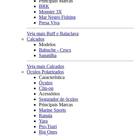
Principais Marcas
BRK
Monster 3X
Mar Negro Fishing
Presa Viva
Veja mais Buff e Balaclava
Calçados
Modelos
Babuche - Crocs
Sapatilha
Veja mais Calçados
Óculos Polarizados
Característica
Óculos
Clip-on
Acessórios
Segurador de óculos
Principais Marcas
Marine Sports
Rapala
Yara
Pro-Tsuri
Big Ones