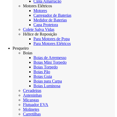
Cinta Amarração
Motores Elétricos
Motores
Carregador de Baterias
Medidor de Baterias
Capa Protetora
Colete Salva Vidas
Hélice de Reposição
Para Motores de Popa
Para Motores Elétricos
Pesqueiro
Boias
Boias de Arremesso
Boias Mini Torpedo
Boias Torpedo
Boias Pão
Boias Guia
Boias para Carpa
Boias Luminosa
Cevadeiras
Anteninhas
Miçangas
Flutuador EVA
Molinetes
Carretilhas