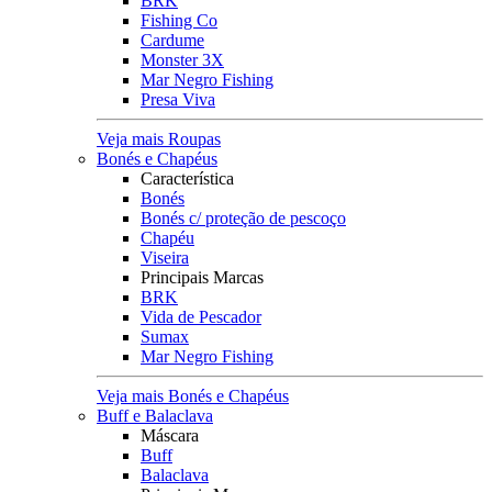
BRK
Fishing Co
Cardume
Monster 3X
Mar Negro Fishing
Presa Viva
Veja mais Roupas
Bonés e Chapéus
Característica
Bonés
Bonés c/ proteção de pescoço
Chapéu
Viseira
Principais Marcas
BRK
Vida de Pescador
Sumax
Mar Negro Fishing
Veja mais Bonés e Chapéus
Buff e Balaclava
Máscara
Buff
Balaclava