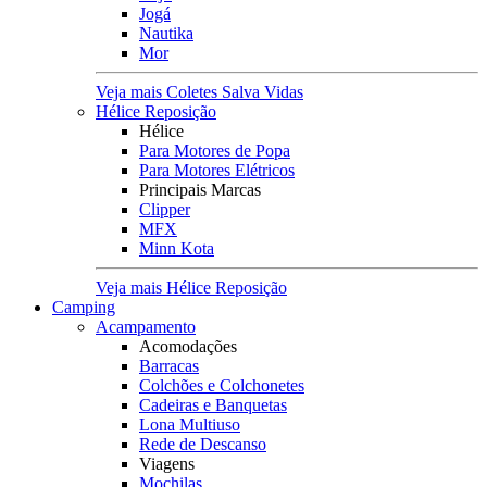
Jogá
Nautika
Mor
Veja mais Coletes Salva Vidas
Hélice Reposição
Hélice
Para Motores de Popa
Para Motores Elétricos
Principais Marcas
Clipper
MFX
Minn Kota
Veja mais Hélice Reposição
Camping
Acampamento
Acomodações
Barracas
Colchões e Colchonetes
Cadeiras e Banquetas
Lona Multiuso
Rede de Descanso
Viagens
Mochilas