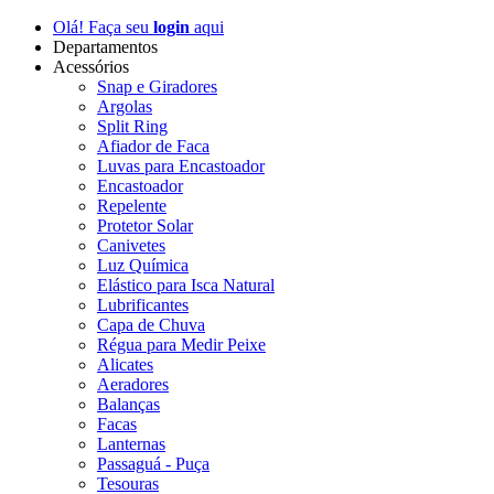
Olá! Faça seu
login
aqui
Departamentos
Acessórios
Snap e Giradores
Argolas
Split Ring
Afiador de Faca
Luvas para Encastoador
Encastoador
Repelente
Protetor Solar
Canivetes
Luz Química
Elástico para Isca Natural
Lubrificantes
Capa de Chuva
Régua para Medir Peixe
Alicates
Aeradores
Balanças
Facas
Lanternas
Passaguá - Puça
Tesouras