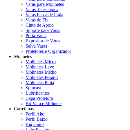
Varas para Molinetes
Varas Telescópica
Varas Pesca de Praia
Varas de Fly
Cinto de Apoio
Suporte para Varas
Porta Varas
Expositor de Varas
Salva Varas
Protetores e Organizador
Molinetes
Molinetes Micro
Molinetes Leve
Molinetes Médio
Molinetes Pesado
Molinetes Praia
Spincast
Lubrificantes
Capa Protetora
Kit Vara e Molinete
Carretilhas
Perfil Alto
Perfil Baixo
Big Game
Lubrificantes