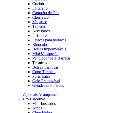
Cozinha
Fogareiro
Cartucho de Gás
Churrasco
Maçarico
Talheres
Acessórios
Infladores
Estacas para barracas
Binóculos
Bolsas Impermeáveis
Mini Mosquetão
Ventilador para Barraca
Térmicas
Bolsas Térmicas
Copo Térmico
Porta Latas
Gelo Reutilizável
Geladeiras Portáteis
Veja mais Acampamento
Tiro Esportivo
Mais buscados
Arcos
Chumbinhos