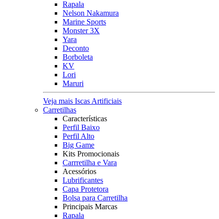
Rapala
Nelson Nakamura
Marine Sports
Monster 3X
Yara
Deconto
Borboleta
KV
Lori
Maruri
Veja mais Iscas Artificiais
Carretilhas
Características
Perfil Baixo
Perfil Alto
Big Game
Kits Promocionais
Carrretilha e Vara
Acessórios
Lubrificantes
Capa Protetora
Bolsa para Carretilha
Principais Marcas
Rapala