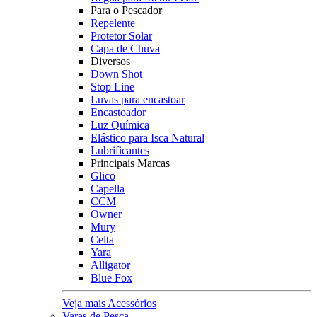
Para o Pescador
Repelente
Protetor Solar
Capa de Chuva
Diversos
Down Shot
Stop Line
Luvas para encastoar
Encastoador
Luz Química
Elástico para Isca Natural
Lubrificantes
Principais Marcas
Glico
Capella
CCM
Owner
Mury
Celta
Yara
Alligator
Blue Fox
Veja mais Acessórios
Varas de Pesca