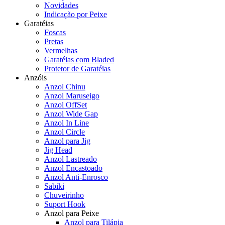
Novidades
Indicação por Peixe
Garatéias
Foscas
Pretas
Vermelhas
Garatéias com Bladed
Protetor de Garatéias
Anzóis
Anzol Chinu
Anzol Maruseigo
Anzol OffSet
Anzol Wide Gap
Anzol In Line
Anzol Circle
Anzol para Jig
Jig Head
Anzol Lastreado
Anzol Encastoado
Anzol Anti-Enrosco
Sabiki
Chuveirinho
Suport Hook
Anzol para Peixe
Anzol para Tilápia