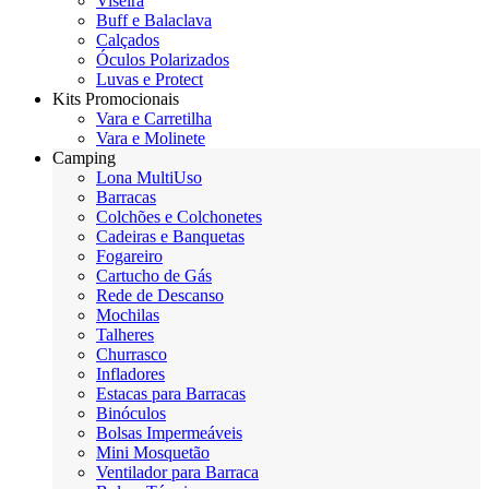
Viseira
Buff e Balaclava
Calçados
Óculos Polarizados
Luvas e Protect
Kits Promocionais
Vara e Carretilha
Vara e Molinete
Camping
Lona MultiUso
Barracas
Colchões e Colchonetes
Cadeiras e Banquetas
Fogareiro
Cartucho de Gás
Rede de Descanso
Mochilas
Talheres
Churrasco
Infladores
Estacas para Barracas
Binóculos
Bolsas Impermeáveis
Mini Mosquetão
Ventilador para Barraca