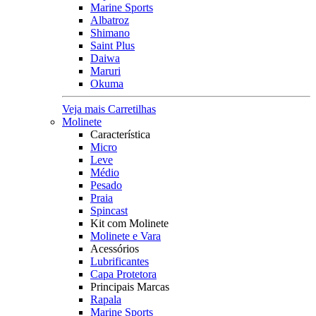
Marine Sports
Albatroz
Shimano
Saint Plus
Daiwa
Maruri
Okuma
Veja mais Carretilhas
Molinete
Característica
Micro
Leve
Médio
Pesado
Praia
Spincast
Kit com Molinete
Molinete e Vara
Acessórios
Lubrificantes
Capa Protetora
Principais Marcas
Rapala
Marine Sports