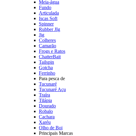
Meia-água
Fundo
Articulada
Iscas Soft
Spinner
Rubber JIg
Jig
Colheres
Camarão
Frogs e Ratos
ChatterBait
Tailspin
Gotcha
Ferrinho
Para pesca de
Tucunaré
Tucunaré Açu
Traíra
Tilápia
Dourado
Robalo
Cachara
Xaréu
Olho de Boi
Principais Marcas