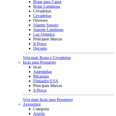
Boias para Carpa
Boias Luminosa
Cevadeiras
Cevadeiras
Diversos
Alarme Sonoro
Suporte Luminoso
Luz Quimica
Principais Marcas
Jr Pesca
Deconto
Veja mais Boias e Cevadeiras
Iscas para Pesqueiro
Iscas
Anteninhas
Miçangas
Flutuador EVA
Principais Marcas
Jr Pesca
Veja mais Iscas para Pesqueiro
Acessórios
Categoria
Anzóis