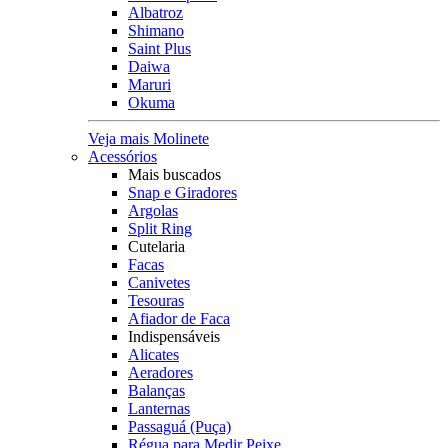
Albatroz
Shimano
Saint Plus
Daiwa
Maruri
Okuma
Veja mais Molinete
Acessórios
Mais buscados
Snap e Giradores
Argolas
Split Ring
Cutelaria
Facas
Canivetes
Tesouras
Afiador de Faca
Indispensáveis
Alicates
Aeradores
Balanças
Lanternas
Passaguá (Puça)
Régua para Medir Peixe