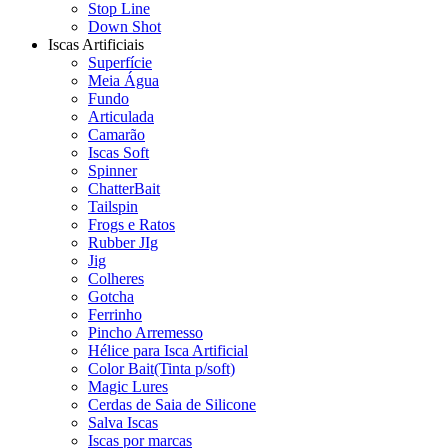
Stop Line
Down Shot
Iscas Artificiais
Superfície
Meia Água
Fundo
Articulada
Camarão
Iscas Soft
Spinner
ChatterBait
Tailspin
Frogs e Ratos
Rubber JIg
Jig
Colheres
Gotcha
Ferrinho
Pincho Arremesso
Hélice para Isca Artificial
Color Bait(Tinta p/soft)
Magic Lures
Cerdas de Saia de Silicone
Salva Iscas
Iscas por marcas