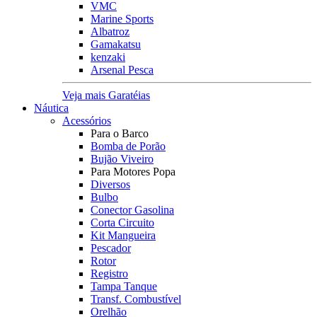
VMC
Marine Sports
Albatroz
Gamakatsu
kenzaki
Arsenal Pesca
Veja mais Garatéias
Náutica
Acessórios
Para o Barco
Bomba de Porão
Bujão Viveiro
Para Motores Popa
Diversos
Bulbo
Conector Gasolina
Corta Circuito
Kit Mangueira
Pescador
Rotor
Registro
Tampa Tanque
Transf. Combustível
Orelhão