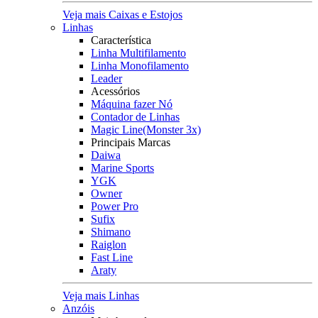
Veja mais Caixas e Estojos
Linhas
Característica
Linha Multifilamento
Linha Monofilamento
Leader
Acessórios
Máquina fazer Nó
Contador de Linhas
Magic Line(Monster 3x)
Principais Marcas
Daiwa
Marine Sports
YGK
Owner
Power Pro
Sufix
Shimano
Raiglon
Fast Line
Araty
Veja mais Linhas
Anzóis