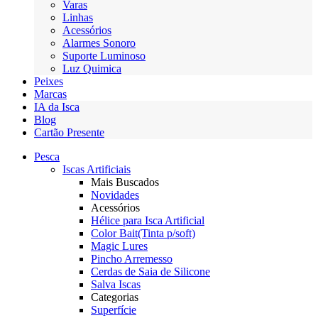
Varas
Linhas
Acessórios
Alarmes Sonoro
Suporte Luminoso
Luz Quimica
Peixes
Marcas
IA da Isca
Blog
Cartão Presente
Pesca
Iscas Artificiais
Mais Buscados
Novidades
Acessórios
Hélice para Isca Artificial
Color Bait(Tinta p/soft)
Magic Lures
Pincho Arremesso
Cerdas de Saia de Silicone
Salva Iscas
Categorias
Superfície