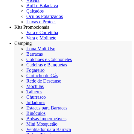
Viseira
Buff e Balaclava
Calçados
Óculos Polarizados
Luvas e Protect
Kits Promocionais
Vara e Carretilha
Vara e Molinete
Camping
Lona MultiUso
Barracas
Colchões e Colchonetes
Cadeiras e Banquetas
Fogareiro
Cartucho de Gás
Rede de Descanso
Mochilas
Talheres
Churrasco
Infladores
Estacas para Barracas
Binóculos
Bolsas Impermeáveis
Mini Mosquetão
Ventilador para Barraca