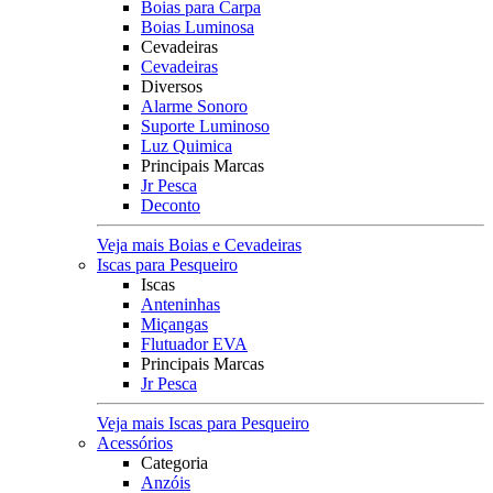
Boias para Carpa
Boias Luminosa
Cevadeiras
Cevadeiras
Diversos
Alarme Sonoro
Suporte Luminoso
Luz Quimica
Principais Marcas
Jr Pesca
Deconto
Veja mais Boias e Cevadeiras
Iscas para Pesqueiro
Iscas
Anteninhas
Miçangas
Flutuador EVA
Principais Marcas
Jr Pesca
Veja mais Iscas para Pesqueiro
Acessórios
Categoria
Anzóis