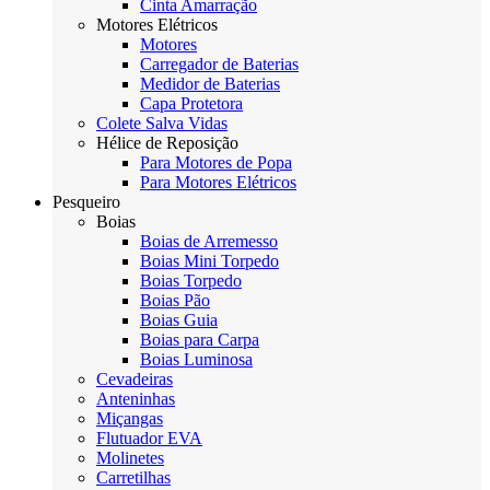
Cinta Amarração
Motores Elétricos
Motores
Carregador de Baterias
Medidor de Baterias
Capa Protetora
Colete Salva Vidas
Hélice de Reposição
Para Motores de Popa
Para Motores Elétricos
Pesqueiro
Boias
Boias de Arremesso
Boias Mini Torpedo
Boias Torpedo
Boias Pão
Boias Guia
Boias para Carpa
Boias Luminosa
Cevadeiras
Anteninhas
Miçangas
Flutuador EVA
Molinetes
Carretilhas