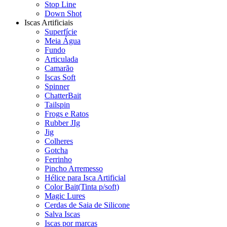
Stop Line
Down Shot
Iscas Artificiais
Superfície
Meia Água
Fundo
Articulada
Camarão
Iscas Soft
Spinner
ChatterBait
Tailspin
Frogs e Ratos
Rubber JIg
Jig
Colheres
Gotcha
Ferrinho
Pincho Arremesso
Hélice para Isca Artificial
Color Bait(Tinta p/soft)
Magic Lures
Cerdas de Saia de Silicone
Salva Iscas
Iscas por marcas