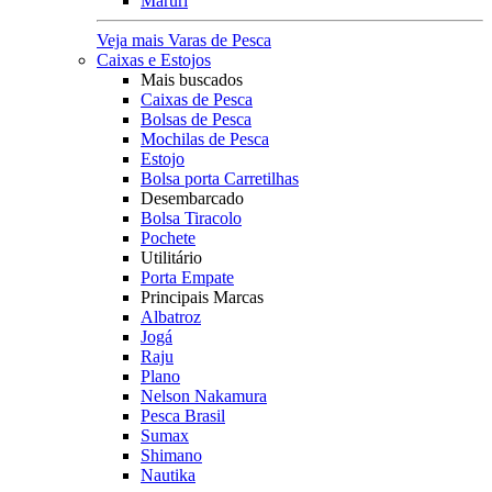
Maruri
Veja mais Varas de Pesca
Caixas e Estojos
Mais buscados
Caixas de Pesca
Bolsas de Pesca
Mochilas de Pesca
Estojo
Bolsa porta Carretilhas
Desembarcado
Bolsa Tiracolo
Pochete
Utilitário
Porta Empate
Principais Marcas
Albatroz
Jogá
Raju
Plano
Nelson Nakamura
Pesca Brasil
Sumax
Shimano
Nautika