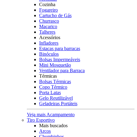
Cozinha
Fogareiro
Cartucho de Gás
Churrasco
Maçarico
Talheres
Acessórios
Infladores
Estacas para barracas
Binóculos
Bolsas Impermeáveis
Mini Mosquetão
Ventilador para Barraca
Térmicas
Bolsas Térmicas
Copo Térmico
Porta Latas
Gelo Reutilizável
Geladeiras Portáteis
Veja mais Acampamento
Tiro Esportivo
Mais buscados
Arcos
Chumbinhos