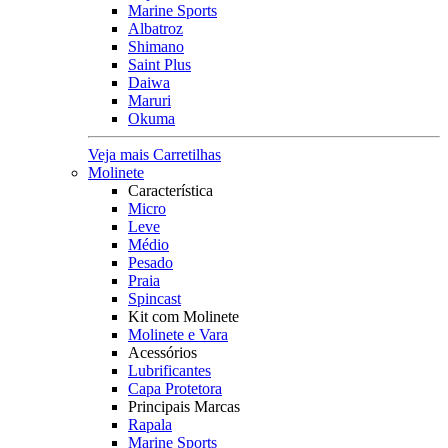
Marine Sports
Albatroz
Shimano
Saint Plus
Daiwa
Maruri
Okuma
Veja mais Carretilhas
Molinete
Característica
Micro
Leve
Médio
Pesado
Praia
Spincast
Kit com Molinete
Molinete e Vara
Acessórios
Lubrificantes
Capa Protetora
Principais Marcas
Rapala
Marine Sports