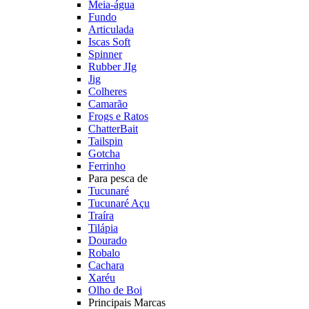
Meia-água
Fundo
Articulada
Iscas Soft
Spinner
Rubber JIg
Jig
Colheres
Camarão
Frogs e Ratos
ChatterBait
Tailspin
Gotcha
Ferrinho
Para pesca de
Tucunaré
Tucunaré Açu
Traíra
Tilápia
Dourado
Robalo
Cachara
Xaréu
Olho de Boi
Principais Marcas