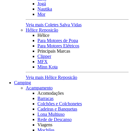
Jogá
Nautika
Mor
Veja mais Coletes Salva Vidas
Hélice Reposição
Hélice
Para Motores de Popa
Para Motores Elétricos
Principais Marcas
Clipper
MFX
Minn Kota
Veja mais Hélice Reposição
Camping
Acampamento
Acomodações
Barracas
Colchões e Colchonetes
Cadeiras e Banquetas
Lona Multiuso
Rede de Descanso
Viagens
Mochilas