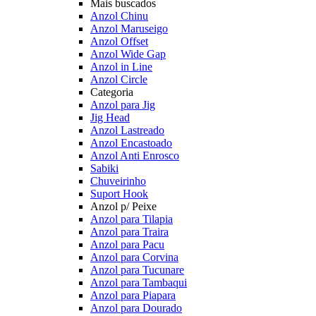
Mais buscados
Anzol Chinu
Anzol Maruseigo
Anzol Offset
Anzol Wide Gap
Anzol in Line
Anzol Circle
Categoria
Anzol para Jig
Jig Head
Anzol Lastreado
Anzol Encastoado
Anzol Anti Enrosco
Sabiki
Chuveirinho
Suport Hook
Anzol p/ Peixe
Anzol para Tilapia
Anzol para Traira
Anzol para Pacu
Anzol para Corvina
Anzol para Tucunare
Anzol para Tambaqui
Anzol para Piapara
Anzol para Dourado