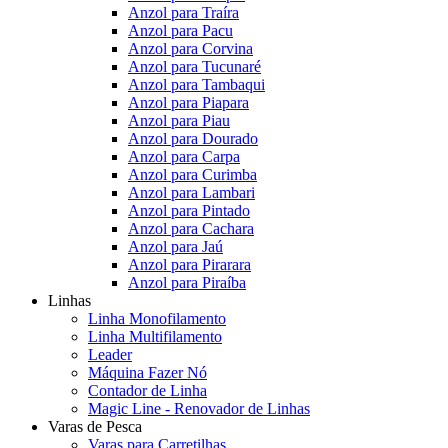
Anzol para Traíra
Anzol para Pacu
Anzol para Corvina
Anzol para Tucunaré
Anzol para Tambaqui
Anzol para Piapara
Anzol para Piau
Anzol para Dourado
Anzol para Carpa
Anzol para Curimba
Anzol para Lambari
Anzol para Pintado
Anzol para Cachara
Anzol para Jaú
Anzol para Pirarara
Anzol para Piraíba
Linhas
Linha Monofilamento
Linha Multifilamento
Leader
Máquina Fazer Nó
Contador de Linha
Magic Line - Renovador de Linhas
Varas de Pesca
Varas para Carretilhas