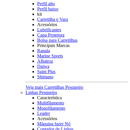
Perfil alto
Perfil baixo
kit
Carretilha e Vara
Acessórios
Lubrificantes
Capa Protetora
Bolsa para Carretilhas
Principais Marcas
Rapala
Marine Sports
Albatroz
Daiwa
Saint Plus
Shimano
Veja mais Carretilhas Pesqueiro
Linhas Pesqueiro
Característica
Multifilamento
Monofilamento
Leader
Acessórios
Máquina fazer Nó
Contador de Linhas