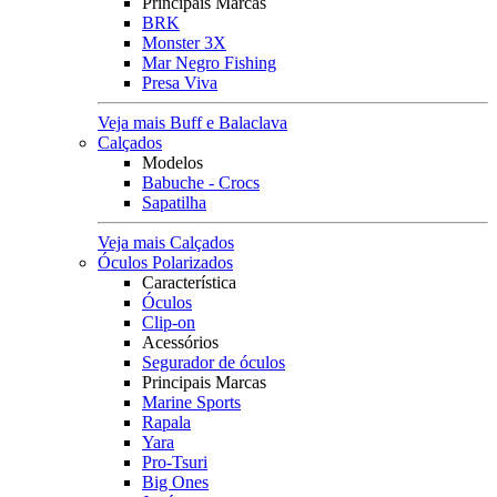
Principais Marcas
BRK
Monster 3X
Mar Negro Fishing
Presa Viva
Veja mais Buff e Balaclava
Calçados
Modelos
Babuche - Crocs
Sapatilha
Veja mais Calçados
Óculos Polarizados
Característica
Óculos
Clip-on
Acessórios
Segurador de óculos
Principais Marcas
Marine Sports
Rapala
Yara
Pro-Tsuri
Big Ones