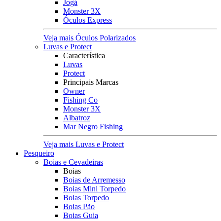
Jogá
Monster 3X
Óculos Express
Veja mais Óculos Polarizados
Luvas e Protect
Característica
Luvas
Protect
Principais Marcas
Owner
Fishing Co
Monster 3X
Albatroz
Mar Negro Fishing
Veja mais Luvas e Protect
Pesqueiro
Boias e Cevadeiras
Boias
Boias de Arremesso
Boias Mini Torpedo
Boias Torpedo
Boias Pão
Boias Guia