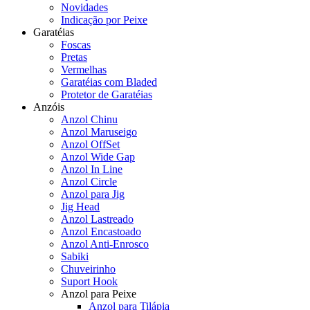
Novidades
Indicação por Peixe
Garatéias
Foscas
Pretas
Vermelhas
Garatéias com Bladed
Protetor de Garatéias
Anzóis
Anzol Chinu
Anzol Maruseigo
Anzol OffSet
Anzol Wide Gap
Anzol In Line
Anzol Circle
Anzol para Jig
Jig Head
Anzol Lastreado
Anzol Encastoado
Anzol Anti-Enrosco
Sabiki
Chuveirinho
Suport Hook
Anzol para Peixe
Anzol para Tilápia