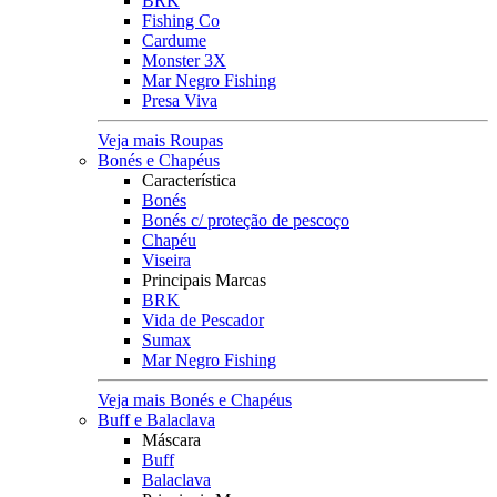
BRK
Fishing Co
Cardume
Monster 3X
Mar Negro Fishing
Presa Viva
Veja mais Roupas
Bonés e Chapéus
Característica
Bonés
Bonés c/ proteção de pescoço
Chapéu
Viseira
Principais Marcas
BRK
Vida de Pescador
Sumax
Mar Negro Fishing
Veja mais Bonés e Chapéus
Buff e Balaclava
Máscara
Buff
Balaclava