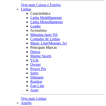
Veja mais Caixas e Estojos
Linhas
Característica
Linha Multifilamento
Linha Monofilamento
Leader
Acessórios
Máquina fazer Nó
Contador de Linhas
Magic Line(Monster 3x)
Principais Marcas
Daiwa
Marine Sports
YGK
Owner
Power Pro
Sufix
Shimano
Raiglon
Fast Line
Araty
Veja mais Linhas
Anzóis