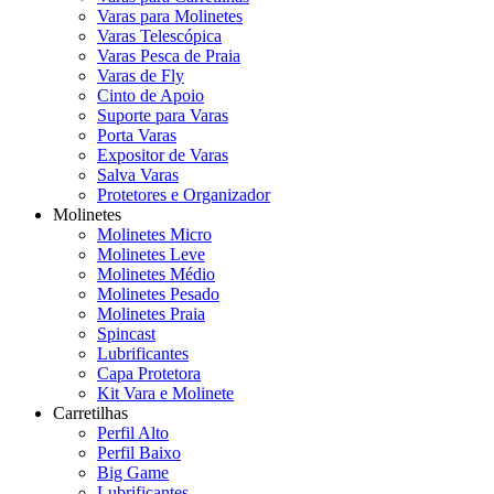
Varas para Molinetes
Varas Telescópica
Varas Pesca de Praia
Varas de Fly
Cinto de Apoio
Suporte para Varas
Porta Varas
Expositor de Varas
Salva Varas
Protetores e Organizador
Molinetes
Molinetes Micro
Molinetes Leve
Molinetes Médio
Molinetes Pesado
Molinetes Praia
Spincast
Lubrificantes
Capa Protetora
Kit Vara e Molinete
Carretilhas
Perfil Alto
Perfil Baixo
Big Game
Lubrificantes