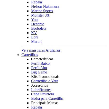
Rapala
Nelson Nakamura
Marine Sports
Monster 3X
Yara
Deconto
Borboleta
KV
Lori
Maruri
Veja mais Iscas Artificiais
Carretilhas
Características
Perfil Baixo
Perfil Alto
Big Game
Kits Promocionais
Carrretilha e Vara
Acessórios
Lubrificantes
Capa Protetora
Bolsa para Carretilha
Principais Marcas
Rapala