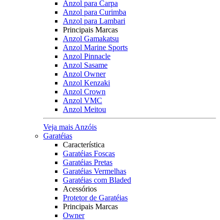
Anzol para Carpa
Anzol para Curimba
Anzol para Lambari
Principais Marcas
Anzol Gamakatsu
Anzol Marine Sports
Anzol Pinnacle
Anzol Sasame
Anzol Owner
Anzol Kenzaki
Anzol Crown
Anzol VMC
Anzol Meitou
Veja mais Anzóis
Garatéias
Característica
Garatéias Foscas
Garatéias Pretas
Garatéias Vermelhas
Garatéias com Bladed
Acessórios
Protetor de Garatéias
Principais Marcas
Owner