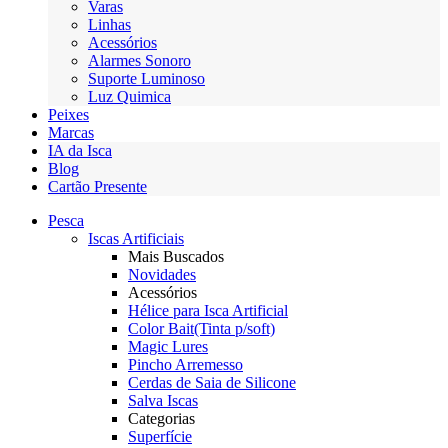
Varas
Linhas
Acessórios
Alarmes Sonoro
Suporte Luminoso
Luz Quimica
Peixes
Marcas
IA da Isca
Blog
Cartão Presente
Pesca
Iscas Artificiais
Mais Buscados
Novidades
Acessórios
Hélice para Isca Artificial
Color Bait(Tinta p/soft)
Magic Lures
Pincho Arremesso
Cerdas de Saia de Silicone
Salva Iscas
Categorias
Superfície