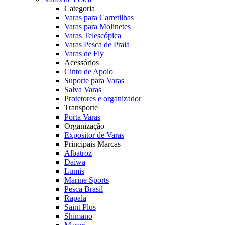
Categoria
Varas para Carretilhas
Varas para Molinetes
Varas Telescópica
Varas Pesca de Praia
Varas de Fly
Acessórios
Cinto de Apoio
Suporte para Varas
Salva Varas
Protetores e organizador
Transporte
Porta Varas
Organização
Expositor de Varas
Principais Marcas
Albatroz
Daiwa
Lumis
Marine Sports
Pesca Brasil
Rapala
Saint Plus
Shimano