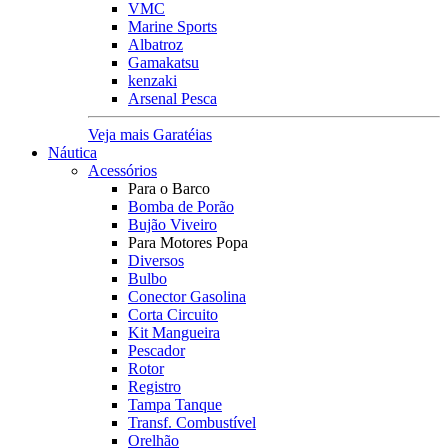
VMC
Marine Sports
Albatroz
Gamakatsu
kenzaki
Arsenal Pesca
Veja mais Garatéias
Náutica
Acessórios
Para o Barco
Bomba de Porão
Bujão Viveiro
Para Motores Popa
Diversos
Bulbo
Conector Gasolina
Corta Circuito
Kit Mangueira
Pescador
Rotor
Registro
Tampa Tanque
Transf. Combustível
Orelhão