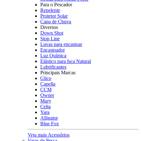
Para o Pescador
Repelente
Protetor Solar
Capa de Chuva
Diversos
Down Shot
Stop Line
Luvas para encastoar
Encastoador
Luz Química
Elástico para Isca Natural
Lubrificantes
Principais Marcas
Glico
Capella
CCM
Owner
Mury
Celta
Yara
Alligator
Blue Fox
Veja mais Acessórios
Varas de Pesca