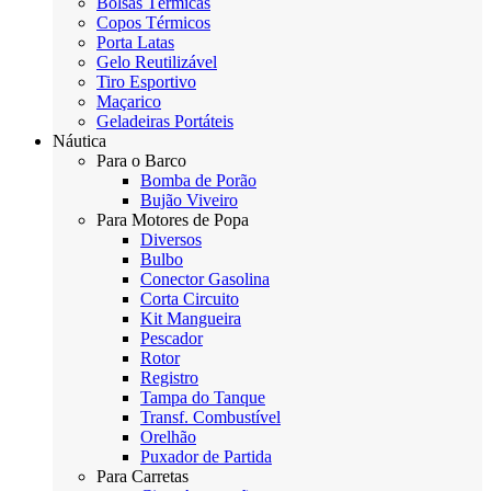
Bolsas Térmicas
Copos Térmicos
Porta Latas
Gelo Reutilizável
Tiro Esportivo
Maçarico
Geladeiras Portáteis
Náutica
Para o Barco
Bomba de Porão
Bujão Viveiro
Para Motores de Popa
Diversos
Bulbo
Conector Gasolina
Corta Circuito
Kit Mangueira
Pescador
Rotor
Registro
Tampa do Tanque
Transf. Combustível
Orelhão
Puxador de Partida
Para Carretas