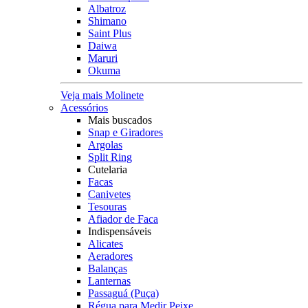
Albatroz
Shimano
Saint Plus
Daiwa
Maruri
Okuma
Veja mais Molinete
Acessórios
Mais buscados
Snap e Giradores
Argolas
Split Ring
Cutelaria
Facas
Canivetes
Tesouras
Afiador de Faca
Indispensáveis
Alicates
Aeradores
Balanças
Lanternas
Passaguá (Puça)
Régua para Medir Peixe