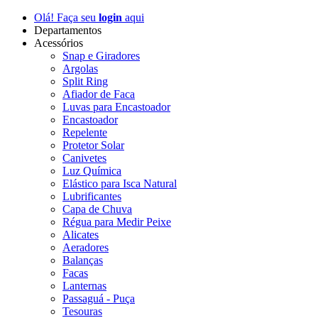
Olá! Faça seu
login
aqui
Departamentos
Acessórios
Snap e Giradores
Argolas
Split Ring
Afiador de Faca
Luvas para Encastoador
Encastoador
Repelente
Protetor Solar
Canivetes
Luz Química
Elástico para Isca Natural
Lubrificantes
Capa de Chuva
Régua para Medir Peixe
Alicates
Aeradores
Balanças
Facas
Lanternas
Passaguá - Puça
Tesouras