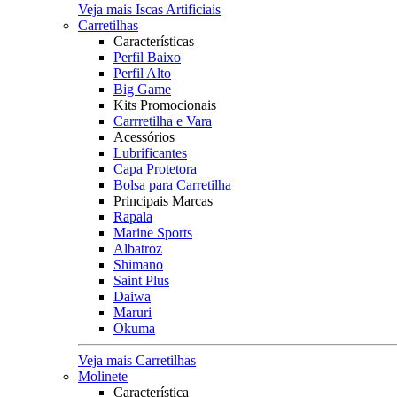
Veja mais Iscas Artificiais
Carretilhas
Características
Perfil Baixo
Perfil Alto
Big Game
Kits Promocionais
Carrretilha e Vara
Acessórios
Lubrificantes
Capa Protetora
Bolsa para Carretilha
Principais Marcas
Rapala
Marine Sports
Albatroz
Shimano
Saint Plus
Daiwa
Maruri
Okuma
Veja mais Carretilhas
Molinete
Característica