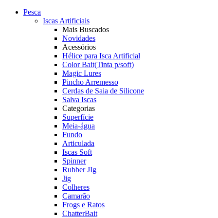
Pesca
Iscas Artificiais
Mais Buscados
Novidades
Acessórios
Hélice para Isca Artificial
Color Bait(Tinta p/soft)
Magic Lures
Pincho Arremesso
Cerdas de Saia de Silicone
Salva Iscas
Categorias
Superfície
Meia-água
Fundo
Articulada
Iscas Soft
Spinner
Rubber JIg
Jig
Colheres
Camarão
Frogs e Ratos
ChatterBait