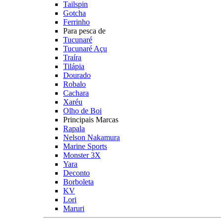
Tailspin
Gotcha
Ferrinho
Para pesca de
Tucunaré
Tucunaré Açu
Traíra
Tilápia
Dourado
Robalo
Cachara
Xaréu
Olho de Boi
Principais Marcas
Rapala
Nelson Nakamura
Marine Sports
Monster 3X
Yara
Deconto
Borboleta
KV
Lori
Maruri