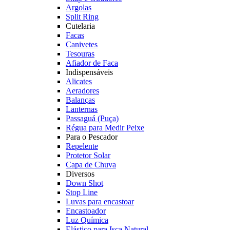
Argolas
Split Ring
Cutelaria
Facas
Canivetes
Tesouras
Afiador de Faca
Indispensáveis
Alicates
Aeradores
Balanças
Lanternas
Passaguá (Puça)
Régua para Medir Peixe
Para o Pescador
Repelente
Protetor Solar
Capa de Chuva
Diversos
Down Shot
Stop Line
Luvas para encastoar
Encastoador
Luz Química
Elástico para Isca Natural