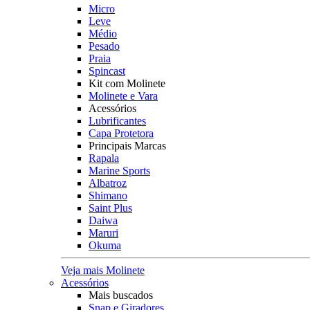
Micro
Leve
Médio
Pesado
Praia
Spincast
Kit com Molinete
Molinete e Vara
Acessórios
Lubrificantes
Capa Protetora
Principais Marcas
Rapala
Marine Sports
Albatroz
Shimano
Saint Plus
Daiwa
Maruri
Okuma
Veja mais Molinete
Acessórios
Mais buscados
Snap e Giradores