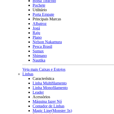
Bolsa Tiracolo
Pochete
Utilitário
Porta Empate
Principais Marcas
Albatroz
Jogá
Raju
Plano
Nelson Nakamura
Pesca Brasil
Sumax
Shimano
Nautika
Veja mais Caixas e Estojos
Linhas
Característica
Linha Multifilamento
Linha Monofilamento
Leader
Acessórios
Máquina fazer Nó
Contador de Linhas
Magic Line(Monster 3x)