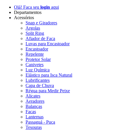
Olá! Faça seu
login
aqui
Departamentos
Acessórios
Snap e Giradores
Argolas
Split Ring
Afiador de Faca
Luvas para Encastoador
Encastoador
Repelente
Protetor Solar
Canivetes
Luz Química
Elástico para Isca Natural
Lubrificantes
Capa de Chuva
Régua para Medir Peixe
Alicates
Aeradores
Balanças
Facas
Lanternas
Passaguá - Puça
Tesouras