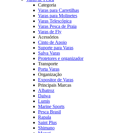
Categoria
Varas para Carretilhas
Varas para Molinetes
Varas Telescópica
Varas Pesca de Praia
Varas de Fly
Acessórios
Cinto de Apoio
Suporte para Varas
Salva Varas
Protetores e organizador
Transporte
Porta Varas
Organização
Expositor de Varas
Principais Marcas
Albatroz
Daiwa
Lumis
Marine Sports
Pesca Brasil
Rapala
Saint Plus
Shimano