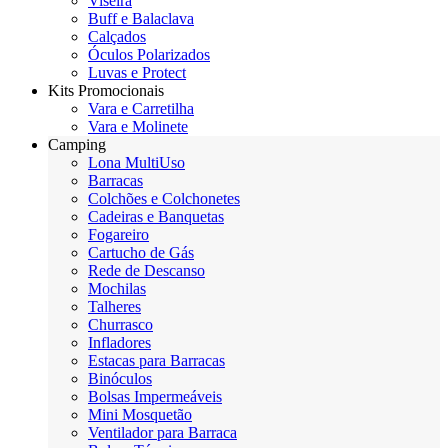
Viseira
Buff e Balaclava
Calçados
Óculos Polarizados
Luvas e Protect
Kits Promocionais
Vara e Carretilha
Vara e Molinete
Camping
Lona MultiUso
Barracas
Colchões e Colchonetes
Cadeiras e Banquetas
Fogareiro
Cartucho de Gás
Rede de Descanso
Mochilas
Talheres
Churrasco
Infladores
Estacas para Barracas
Binóculos
Bolsas Impermeáveis
Mini Mosquetão
Ventilador para Barraca