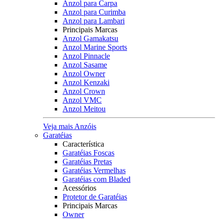
Anzol para Carpa
Anzol para Curimba
Anzol para Lambari
Principais Marcas
Anzol Gamakatsu
Anzol Marine Sports
Anzol Pinnacle
Anzol Sasame
Anzol Owner
Anzol Kenzaki
Anzol Crown
Anzol VMC
Anzol Meitou
Veja mais Anzóis
Garatéias
Característica
Garatéias Foscas
Garatéias Pretas
Garatéias Vermelhas
Garatéias com Bladed
Acessórios
Protetor de Garatéias
Principais Marcas
Owner