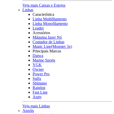
Veja mais Caixas e Estojos
Linhas
Característica
Linha Multifilamento
Linha Monofilamento
Leader
Acessórios
Máquina fazer Nó
Contador de Linhas
Magic Line(Monster 3x)
Principais Marcas
Daiwa
Marine Sports
YGK
Owner
Power Pro
Sufix
Shimano
Raiglon
Fast Line
Araty
Veja mais Linhas
Anzóis