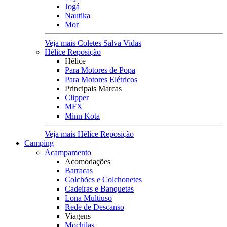
Jogá
Nautika
Mor
Veja mais Coletes Salva Vidas
Hélice Reposição
Hélice
Para Motores de Popa
Para Motores Elétricos
Principais Marcas
Clipper
MFX
Minn Kota
Veja mais Hélice Reposição
Camping
Acampamento
Acomodações
Barracas
Colchões e Colchonetes
Cadeiras e Banquetas
Lona Multiuso
Rede de Descanso
Viagens
Mochilas