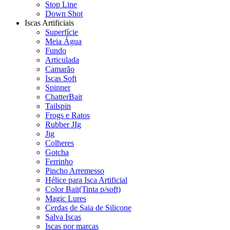
Stop Line
Down Shot
Iscas Artificiais
Superfície
Meia Água
Fundo
Articulada
Camarão
Iscas Soft
Spinner
ChatterBait
Tailspin
Frogs e Ratos
Rubber JIg
Jig
Colheres
Gotcha
Ferrinho
Pincho Arremesso
Hélice para Isca Artificial
Color Bait(Tinta p/soft)
Magic Lures
Cerdas de Saia de Silicone
Salva Iscas
Iscas por marcas