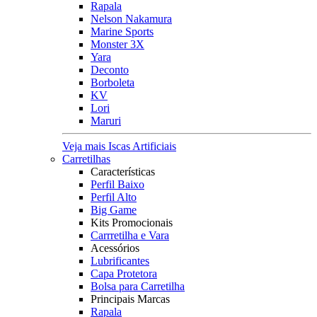
Rapala
Nelson Nakamura
Marine Sports
Monster 3X
Yara
Deconto
Borboleta
KV
Lori
Maruri
Veja mais Iscas Artificiais
Carretilhas
Características
Perfil Baixo
Perfil Alto
Big Game
Kits Promocionais
Carrretilha e Vara
Acessórios
Lubrificantes
Capa Protetora
Bolsa para Carretilha
Principais Marcas
Rapala