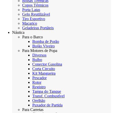
Bolsas Térmicas
Copos Térmicos
Porta Latas
Gelo Reutilizável
Tiro Esportivo
Maçarico
Geladeiras Portáteis
Náutica
Para o Barco
Bomba de Porão
Bujão Viveiro
Para Motores de Popa
Diversos
Bulbo
Conector Gasolina
Corta Circuito
Kit Mangueira
Pescador
Rotor
Registro
Tampa do Tanque
Transf. Combustível
Orelhão
Puxador de Partida
Para Carretas