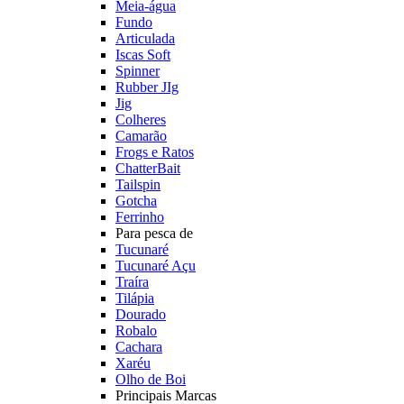
Meia-água
Fundo
Articulada
Iscas Soft
Spinner
Rubber JIg
Jig
Colheres
Camarão
Frogs e Ratos
ChatterBait
Tailspin
Gotcha
Ferrinho
Para pesca de
Tucunaré
Tucunaré Açu
Traíra
Tilápia
Dourado
Robalo
Cachara
Xaréu
Olho de Boi
Principais Marcas