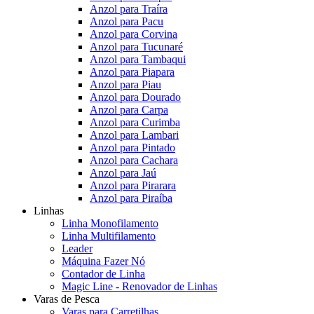
Anzol para Traíra
Anzol para Pacu
Anzol para Corvina
Anzol para Tucunaré
Anzol para Tambaqui
Anzol para Piapara
Anzol para Piau
Anzol para Dourado
Anzol para Carpa
Anzol para Curimba
Anzol para Lambari
Anzol para Pintado
Anzol para Cachara
Anzol para Jaú
Anzol para Pirarara
Anzol para Piraíba
Linhas
Linha Monofilamento
Linha Multifilamento
Leader
Máquina Fazer Nó
Contador de Linha
Magic Line - Renovador de Linhas
Varas de Pesca
Varas para Carretilhas