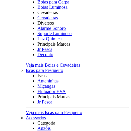
Boias para Carpa
Boias Luminosa
Cevadeiras
Cevadeiras
Diversos
Alarme Sonoro
Suporte Luminoso
Luz Quimica
Principais Marcas
Jr Pesca
Deconto
Veja mais Boias e Cevadeiras
Iscas para Pesqueiro
Iscas
Anteninhas
Miçangas
Flutuador EVA
Principais Marcas
Jr Pesca
Veja mais Iscas para Pesqueiro
Acessórios
Categoria
Anzóis