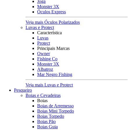
Jogá
Monster 3X
Óculos Express
Veja mais Óculos Polarizados
Luvas e Protect
Característica
Luvas
Protect
Principais Marcas
Owner
Fishing Co
Monster 3X
Albatroz
Mar Negro Fishing
Veja mais Luvas e Protect
Pesqueiro
Boias e Cevadeiras
Boias
Boias de Arremesso
Boias Mini Torpedo
Boias Torpedo
Boias Pão
Boias Guia