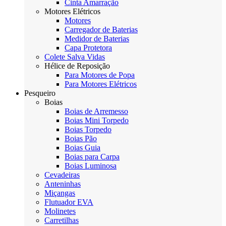
Cinta Amarração
Motores Elétricos
Motores
Carregador de Baterias
Medidor de Baterias
Capa Protetora
Colete Salva Vidas
Hélice de Reposição
Para Motores de Popa
Para Motores Elétricos
Pesqueiro
Boias
Boias de Arremesso
Boias Mini Torpedo
Boias Torpedo
Boias Pão
Boias Guia
Boias para Carpa
Boias Luminosa
Cevadeiras
Anteninhas
Miçangas
Flutuador EVA
Molinetes
Carretilhas