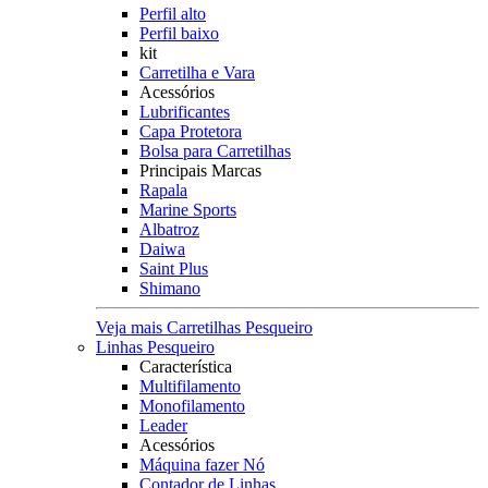
Perfil alto
Perfil baixo
kit
Carretilha e Vara
Acessórios
Lubrificantes
Capa Protetora
Bolsa para Carretilhas
Principais Marcas
Rapala
Marine Sports
Albatroz
Daiwa
Saint Plus
Shimano
Veja mais Carretilhas Pesqueiro
Linhas Pesqueiro
Característica
Multifilamento
Monofilamento
Leader
Acessórios
Máquina fazer Nó
Contador de Linhas