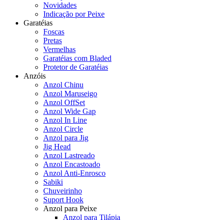
Novidades
Indicação por Peixe
Garatéias
Foscas
Pretas
Vermelhas
Garatéias com Bladed
Protetor de Garatéias
Anzóis
Anzol Chinu
Anzol Maruseigo
Anzol OffSet
Anzol Wide Gap
Anzol In Line
Anzol Circle
Anzol para Jig
Jig Head
Anzol Lastreado
Anzol Encastoado
Anzol Anti-Enrosco
Sabiki
Chuveirinho
Suport Hook
Anzol para Peixe
Anzol para Tilápia