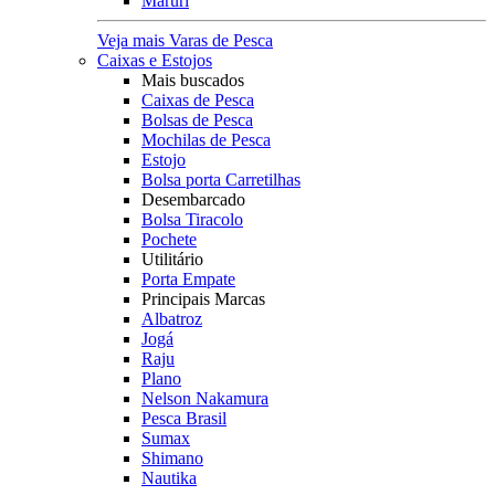
Maruri
Veja mais Varas de Pesca
Caixas e Estojos
Mais buscados
Caixas de Pesca
Bolsas de Pesca
Mochilas de Pesca
Estojo
Bolsa porta Carretilhas
Desembarcado
Bolsa Tiracolo
Pochete
Utilitário
Porta Empate
Principais Marcas
Albatroz
Jogá
Raju
Plano
Nelson Nakamura
Pesca Brasil
Sumax
Shimano
Nautika