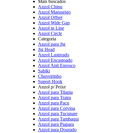
Mais buscados
Anzol Chinu
Anzol Maruseigo
Anzol Offset
Anzol Wide Gap
Anzol in Line
Anzol Circle
Categoria
Anzol para Jig
Jig Head
Anzol Lastreado
Anzol Encastoado
Anzol Anti Enrosco
Sabiki
Chuveirinho
Suport Hook
Anzol p/ Peixe
Anzol para Tilapia
Anzol para Traira
Anzol para Pacu
Anzol para Corvina
Anzol para Tucunare
Anzol para Tambaqui
Anzol para Piapara
Anzol para Dourado