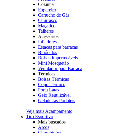
Cozinha
Fogareiro
Cartucho de Gás
Churrasco
Maçarico
Talheres
Acessórios
Infladores
Estacas para barracas
Binóculos
Bolsas Impermeáveis
Mini Mosquetão
Ventilador para Barraca
Térmicas
Bolsas Térmicas
Copo Térmico
Porta Latas
Gelo Reutilizável
Geladeiras Portáteis
Veja mais Acampamento
Tiro Esportivo
Mais buscados
Arcos
Chumbinhos