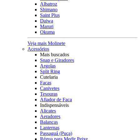
Albatroz
Shimano
Saint Plus
Daiwa
Maruri
Okuma
Veja mais Molinete
Acessórios
Mais buscados
Snap e Giradores
Argolas
Split Ring
Cutelaria
Facas
Canivetes
Tesouras
Afiador de Faca
Indispensáveis
Alicates
Aeradores
Balanças
Lanternas
Passaguá (Puça)
Régua para Medir Peixe