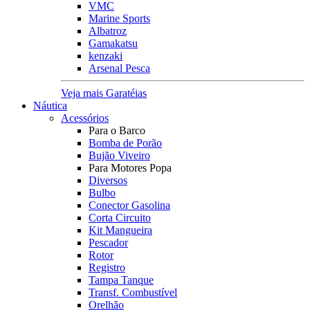
VMC
Marine Sports
Albatroz
Gamakatsu
kenzaki
Arsenal Pesca
Veja mais Garatéias
Náutica
Acessórios
Para o Barco
Bomba de Porão
Bujão Viveiro
Para Motores Popa
Diversos
Bulbo
Conector Gasolina
Corta Circuito
Kit Mangueira
Pescador
Rotor
Registro
Tampa Tanque
Transf. Combustível
Orelhão