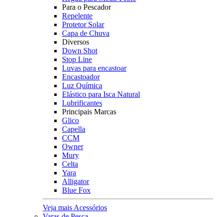
Para o Pescador
Repelente
Protetor Solar
Capa de Chuva
Diversos
Down Shot
Stop Line
Luvas para encastoar
Encastoador
Luz Química
Elástico para Isca Natural
Lubrificantes
Principais Marcas
Glico
Capella
CCM
Owner
Mury
Celta
Yara
Alligator
Blue Fox
Veja mais Acessórios
Varas de Pesca