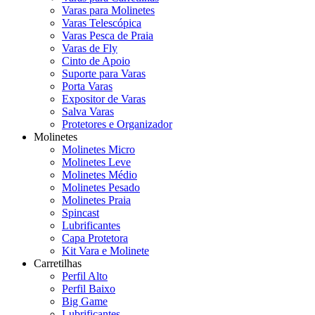
Varas para Molinetes
Varas Telescópica
Varas Pesca de Praia
Varas de Fly
Cinto de Apoio
Suporte para Varas
Porta Varas
Expositor de Varas
Salva Varas
Protetores e Organizador
Molinetes
Molinetes Micro
Molinetes Leve
Molinetes Médio
Molinetes Pesado
Molinetes Praia
Spincast
Lubrificantes
Capa Protetora
Kit Vara e Molinete
Carretilhas
Perfil Alto
Perfil Baixo
Big Game
Lubrificantes