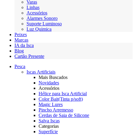
Varas
Linhas
Acessórios
Alarmes Sonoro
Suporte Luminoso
Luz Quimica
Peixes
Marcas
IA da Isca
Blog
Cartão Presente
Pesca
Iscas Artificiais
Mais Buscados
Novidades
Acessórios
Hélice para Isca Artificial
Color Bait(Tinta p/soft)
Magic Lures
Pincho Arremesso
Cerdas de Saia de Silicone
Salva Iscas
Categorias
Superfície