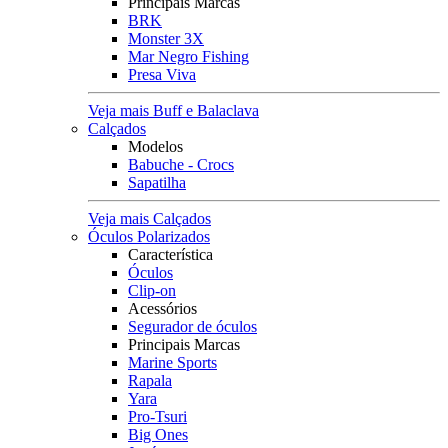
Principais Marcas
BRK
Monster 3X
Mar Negro Fishing
Presa Viva
Veja mais Buff e Balaclava
Calçados
Modelos
Babuche - Crocs
Sapatilha
Veja mais Calçados
Óculos Polarizados
Característica
Óculos
Clip-on
Acessórios
Segurador de óculos
Principais Marcas
Marine Sports
Rapala
Yara
Pro-Tsuri
Big Ones