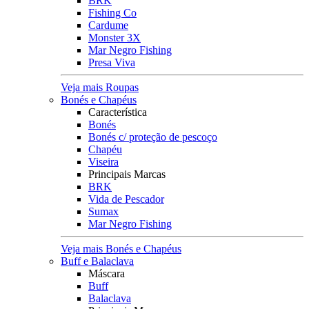
BRK
Fishing Co
Cardume
Monster 3X
Mar Negro Fishing
Presa Viva
Veja mais Roupas
Bonés e Chapéus
Característica
Bonés
Bonés c/ proteção de pescoço
Chapéu
Viseira
Principais Marcas
BRK
Vida de Pescador
Sumax
Mar Negro Fishing
Veja mais Bonés e Chapéus
Buff e Balaclava
Máscara
Buff
Balaclava