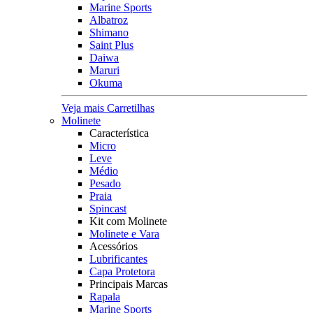
Marine Sports
Albatroz
Shimano
Saint Plus
Daiwa
Maruri
Okuma
Veja mais Carretilhas
Molinete
Característica
Micro
Leve
Médio
Pesado
Praia
Spincast
Kit com Molinete
Molinete e Vara
Acessórios
Lubrificantes
Capa Protetora
Principais Marcas
Rapala
Marine Sports