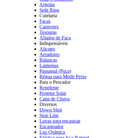
Argolas
Split Ring
Cutelaria
Facas
Canivetes
Tesouras
Afiador de Faca
Indispensáveis
Alicates
Aeradores
Balanças
Lanternas
Passaguá (Puça)
Régua para Medir Peixe
Para o Pescador
Repelente
Protetor Solar
Capa de Chuva
Diversos
Down Shot
Stop Line
Luvas para encastoar
Encastoador
Luz Química
Elástico para Isca Natural