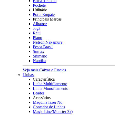
Bolsa Tiracolo
Pochete
Utilitário
Porta Empate
Principais Marcas
Albatroz
Jogá
Raju
Plano
Nelson Nakamura
Pesca Brasil
Sumax
Shimano
Nautika
Veja mais Caixas e Estojos
Linhas
Característica
Linha Multifilamento
Linha Monofilamento
Leader
Acessórios
Máquina fazer Nó
Contador de Linhas
Magic Line(Monster 3x)