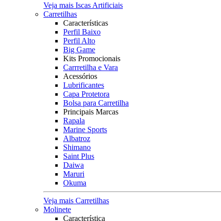
Veja mais Iscas Artificiais
Carretilhas
Características
Perfil Baixo
Perfil Alto
Big Game
Kits Promocionais
Carrretilha e Vara
Acessórios
Lubrificantes
Capa Protetora
Bolsa para Carretilha
Principais Marcas
Rapala
Marine Sports
Albatroz
Shimano
Saint Plus
Daiwa
Maruri
Okuma
Veja mais Carretilhas
Molinete
Característica