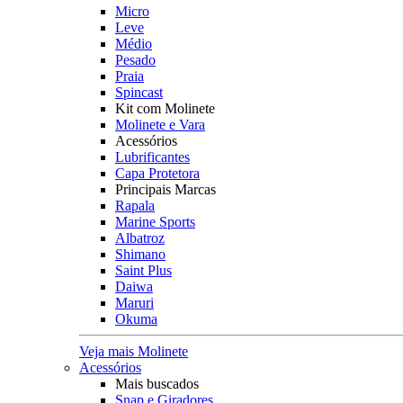
Micro
Leve
Médio
Pesado
Praia
Spincast
Kit com Molinete
Molinete e Vara
Acessórios
Lubrificantes
Capa Protetora
Principais Marcas
Rapala
Marine Sports
Albatroz
Shimano
Saint Plus
Daiwa
Maruri
Okuma
Veja mais Molinete
Acessórios
Mais buscados
Snap e Giradores