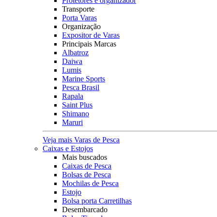
Protetores e organizador
Transporte
Porta Varas
Organização
Expositor de Varas
Principais Marcas
Albatroz
Daiwa
Lumis
Marine Sports
Pesca Brasil
Rapala
Saint Plus
Shimano
Maruri
Veja mais Varas de Pesca
Caixas e Estojos
Mais buscados
Caixas de Pesca
Bolsas de Pesca
Mochilas de Pesca
Estojo
Bolsa porta Carretilhas
Desembarcado