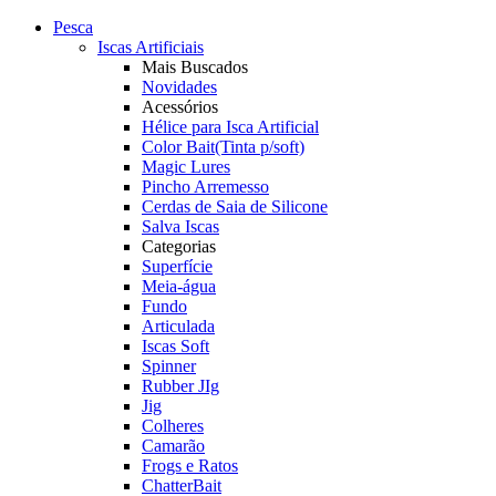
Pesca
Iscas Artificiais
Mais Buscados
Novidades
Acessórios
Hélice para Isca Artificial
Color Bait(Tinta p/soft)
Magic Lures
Pincho Arremesso
Cerdas de Saia de Silicone
Salva Iscas
Categorias
Superfície
Meia-água
Fundo
Articulada
Iscas Soft
Spinner
Rubber JIg
Jig
Colheres
Camarão
Frogs e Ratos
ChatterBait