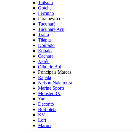
Tailspin
Gotcha
Ferrinho
Para pesca de
Tucunaré
Tucunaré Açu
Traíra
Tilápia
Dourado
Robalo
Cachara
Xaréu
Olho de Boi
Principais Marcas
Rapala
Nelson Nakamura
Marine Sports
Monster 3X
Yara
Deconto
Borboleta
KV
Lori
Maruri