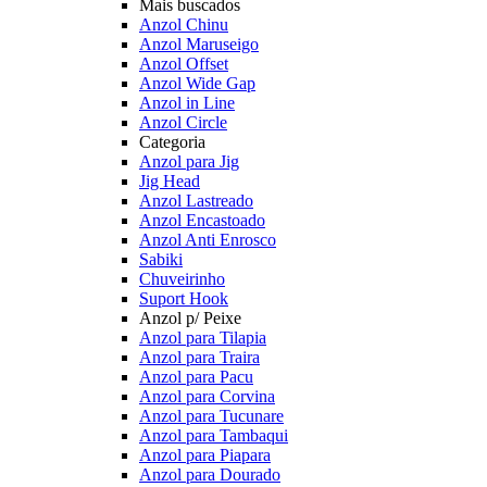
Mais buscados
Anzol Chinu
Anzol Maruseigo
Anzol Offset
Anzol Wide Gap
Anzol in Line
Anzol Circle
Categoria
Anzol para Jig
Jig Head
Anzol Lastreado
Anzol Encastoado
Anzol Anti Enrosco
Sabiki
Chuveirinho
Suport Hook
Anzol p/ Peixe
Anzol para Tilapia
Anzol para Traira
Anzol para Pacu
Anzol para Corvina
Anzol para Tucunare
Anzol para Tambaqui
Anzol para Piapara
Anzol para Dourado