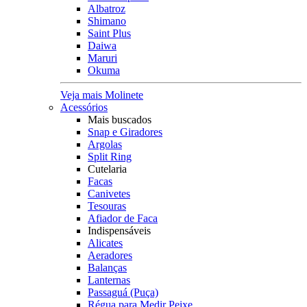
Albatroz
Shimano
Saint Plus
Daiwa
Maruri
Okuma
Veja mais Molinete
Acessórios
Mais buscados
Snap e Giradores
Argolas
Split Ring
Cutelaria
Facas
Canivetes
Tesouras
Afiador de Faca
Indispensáveis
Alicates
Aeradores
Balanças
Lanternas
Passaguá (Puça)
Régua para Medir Peixe