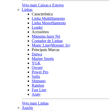
Veja mais Caixas e Estojos
Linhas
Característica
Linha Multifilamento
Linha Monofilamento
Leader
Acessórios
Máquina fazer Nó
Contador de Linhas
Magic Line(Monster 3x)
Principais Marcas
Daiwa
Marine Sports
YGK
Owner
Power Pro
Sufix
Shimano
Raiglon
Fast Line
Araty
Veja mais Linhas
Anzóis