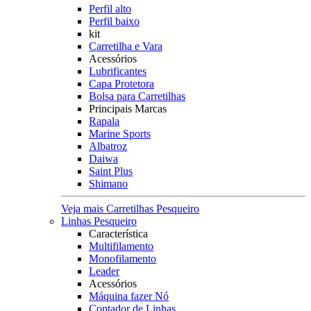
Perfil alto
Perfil baixo
kit
Carretilha e Vara
Acessórios
Lubrificantes
Capa Protetora
Bolsa para Carretilhas
Principais Marcas
Rapala
Marine Sports
Albatroz
Daiwa
Saint Plus
Shimano
Veja mais Carretilhas Pesqueiro
Linhas Pesqueiro
Característica
Multifilamento
Monofilamento
Leader
Acessórios
Máquina fazer Nó
Contador de Linhas