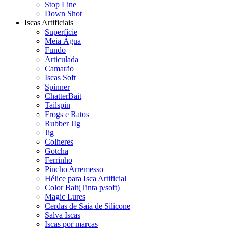
Stop Line
Down Shot
Iscas Artificiais
Superfície
Meia Água
Fundo
Articulada
Camarão
Iscas Soft
Spinner
ChatterBait
Tailspin
Frogs e Ratos
Rubber JIg
Jig
Colheres
Gotcha
Ferrinho
Pincho Arremesso
Hélice para Isca Artificial
Color Bait(Tinta p/soft)
Magic Lures
Cerdas de Saia de Silicone
Salva Iscas
Iscas por marcas