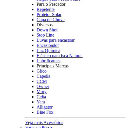
Para o Pescador
Repelente
Protetor Solar
Capa de Chuva
Diversos
Down Shot
Stop Line
Luvas para encastoar
Encastoador
Luz Química
Elástico para Isca Natural
Lubrificantes
Principais Marcas
Glico
Capella
CCM
Owner
Mury
Celta
Yara
Alligator
Blue Fox
Veja mais Acessórios
Varas de Pesca