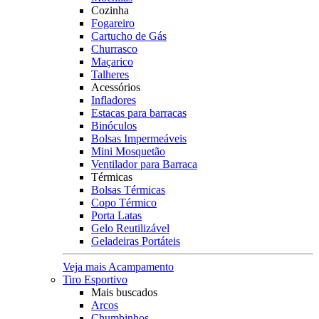
Cozinha
Fogareiro
Cartucho de Gás
Churrasco
Maçarico
Talheres
Acessórios
Infladores
Estacas para barracas
Binóculos
Bolsas Impermeáveis
Mini Mosquetão
Ventilador para Barraca
Térmicas
Bolsas Térmicas
Copo Térmico
Porta Latas
Gelo Reutilizável
Geladeiras Portáteis
Veja mais Acampamento
Tiro Esportivo
Mais buscados
Arcos
Chumbinhos