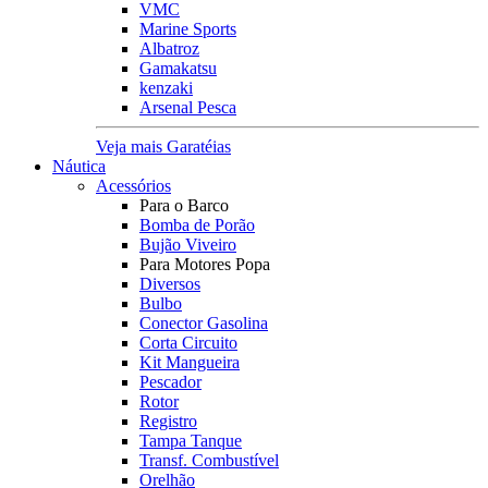
VMC
Marine Sports
Albatroz
Gamakatsu
kenzaki
Arsenal Pesca
Veja mais Garatéias
Náutica
Acessórios
Para o Barco
Bomba de Porão
Bujão Viveiro
Para Motores Popa
Diversos
Bulbo
Conector Gasolina
Corta Circuito
Kit Mangueira
Pescador
Rotor
Registro
Tampa Tanque
Transf. Combustível
Orelhão