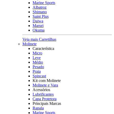
Marine Sports
Albatroz
Shimano
Saint Plus
Daiwa
Maruri
Okuma
Veja mais Carretilhas
Molinete
Característica
Micro
Leve
Médio
Pesado
Praia
Spincast
Kit com Molinete
Molinete e Vara
Acessórios
Lubrificantes
Capa Protetora
Principais Marcas
Rapala
Marine Sports