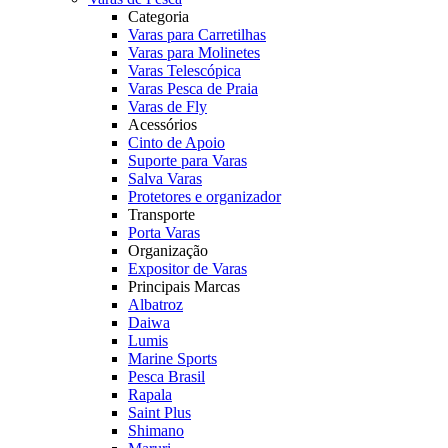
Categoria
Varas para Carretilhas
Varas para Molinetes
Varas Telescópica
Varas Pesca de Praia
Varas de Fly
Acessórios
Cinto de Apoio
Suporte para Varas
Salva Varas
Protetores e organizador
Transporte
Porta Varas
Organização
Expositor de Varas
Principais Marcas
Albatroz
Daiwa
Lumis
Marine Sports
Pesca Brasil
Rapala
Saint Plus
Shimano