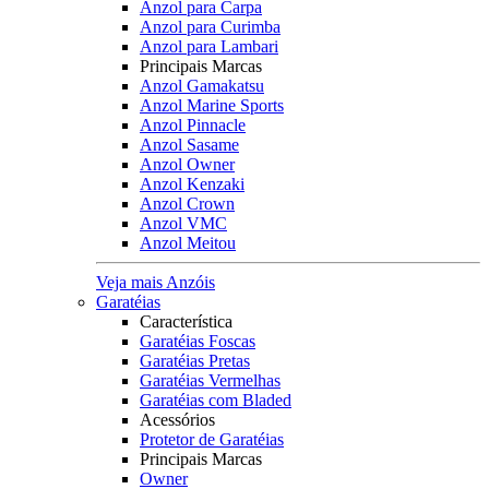
Anzol para Carpa
Anzol para Curimba
Anzol para Lambari
Principais Marcas
Anzol Gamakatsu
Anzol Marine Sports
Anzol Pinnacle
Anzol Sasame
Anzol Owner
Anzol Kenzaki
Anzol Crown
Anzol VMC
Anzol Meitou
Veja mais Anzóis
Garatéias
Característica
Garatéias Foscas
Garatéias Pretas
Garatéias Vermelhas
Garatéias com Bladed
Acessórios
Protetor de Garatéias
Principais Marcas
Owner