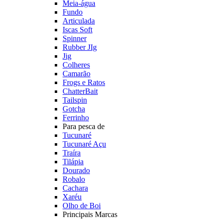
Meia-água
Fundo
Articulada
Iscas Soft
Spinner
Rubber JIg
Jig
Colheres
Camarão
Frogs e Ratos
ChatterBait
Tailspin
Gotcha
Ferrinho
Para pesca de
Tucunaré
Tucunaré Açu
Traíra
Tilápia
Dourado
Robalo
Cachara
Xaréu
Olho de Boi
Principais Marcas