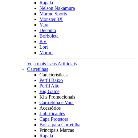
Rapala
Nelson Nakamura
Marine Sports
Monster 3X
Yara
Deconto
Borboleta
KV
Lori
Maruri
Veja mais Iscas Artificiais
Carretilhas
Características
Perfil Baixo
Perfil Alto
Big Game
Kits Promocionais
Carrretilha e Vara
Acessórios
Lubrificantes
Capa Protetora
Bolsa para Carretilha
Principais Marcas
Rapala