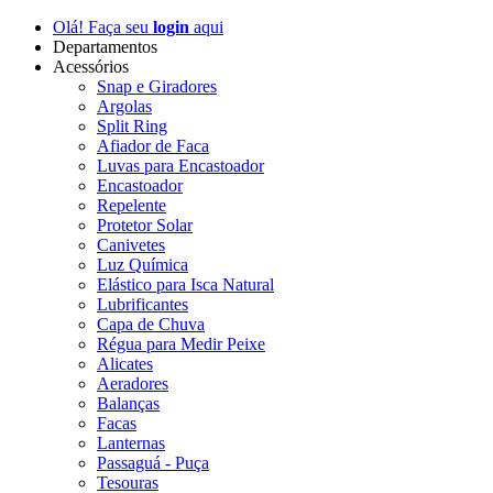
Olá! Faça seu
login
aqui
Departamentos
Acessórios
Snap e Giradores
Argolas
Split Ring
Afiador de Faca
Luvas para Encastoador
Encastoador
Repelente
Protetor Solar
Canivetes
Luz Química
Elástico para Isca Natural
Lubrificantes
Capa de Chuva
Régua para Medir Peixe
Alicates
Aeradores
Balanças
Facas
Lanternas
Passaguá - Puça
Tesouras