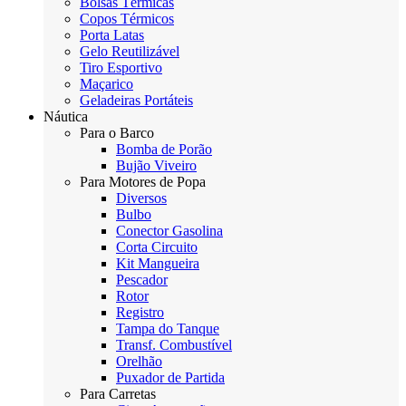
Bolsas Térmicas
Copos Térmicos
Porta Latas
Gelo Reutilizável
Tiro Esportivo
Maçarico
Geladeiras Portáteis
Náutica
Para o Barco
Bomba de Porão
Bujão Viveiro
Para Motores de Popa
Diversos
Bulbo
Conector Gasolina
Corta Circuito
Kit Mangueira
Pescador
Rotor
Registro
Tampa do Tanque
Transf. Combustível
Orelhão
Puxador de Partida
Para Carretas