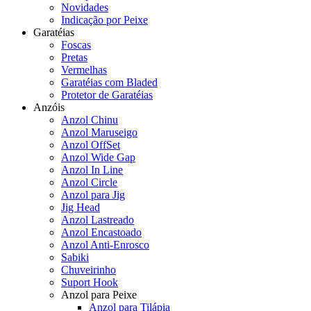
Novidades
Indicação por Peixe
Garatéias
Foscas
Pretas
Vermelhas
Garatéias com Bladed
Protetor de Garatéias
Anzóis
Anzol Chinu
Anzol Maruseigo
Anzol OffSet
Anzol Wide Gap
Anzol In Line
Anzol Circle
Anzol para Jig
Jig Head
Anzol Lastreado
Anzol Encastoado
Anzol Anti-Enrosco
Sabiki
Chuveirinho
Suport Hook
Anzol para Peixe
Anzol para Tilápia