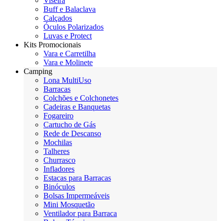
Viseira
Buff e Balaclava
Calçados
Óculos Polarizados
Luvas e Protect
Kits Promocionais
Vara e Carretilha
Vara e Molinete
Camping
Lona MultiUso
Barracas
Colchões e Colchonetes
Cadeiras e Banquetas
Fogareiro
Cartucho de Gás
Rede de Descanso
Mochilas
Talheres
Churrasco
Infladores
Estacas para Barracas
Binóculos
Bolsas Impermeáveis
Mini Mosquetão
Ventilador para Barraca