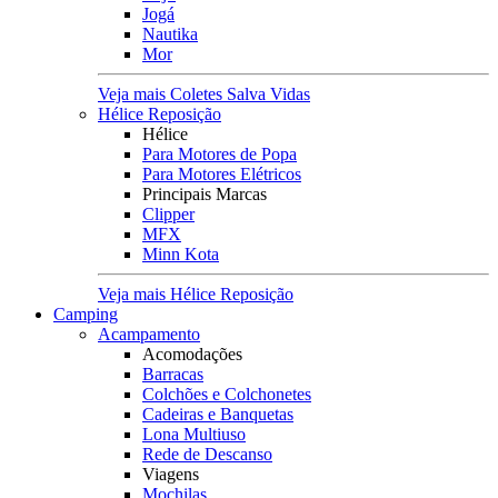
Jogá
Nautika
Mor
Veja mais Coletes Salva Vidas
Hélice Reposição
Hélice
Para Motores de Popa
Para Motores Elétricos
Principais Marcas
Clipper
MFX
Minn Kota
Veja mais Hélice Reposição
Camping
Acampamento
Acomodações
Barracas
Colchões e Colchonetes
Cadeiras e Banquetas
Lona Multiuso
Rede de Descanso
Viagens
Mochilas