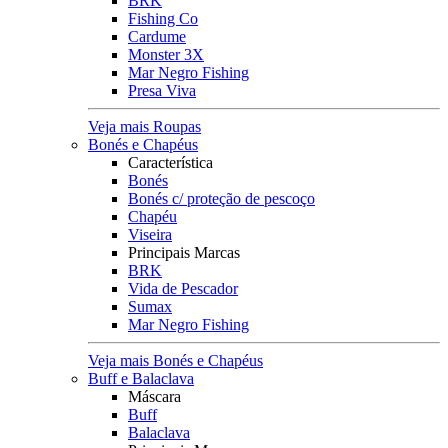
BRK
Fishing Co
Cardume
Monster 3X
Mar Negro Fishing
Presa Viva
Veja mais Roupas
Bonés e Chapéus
Característica
Bonés
Bonés c/ proteção de pescoço
Chapéu
Viseira
Principais Marcas
BRK
Vida de Pescador
Sumax
Mar Negro Fishing
Veja mais Bonés e Chapéus
Buff e Balaclava
Máscara
Buff
Balaclava