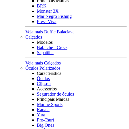
Principais Marcas
BRK
Monster 3X
Mar Negro Fishing
Presa Viva
Veja mais Buff e Balaclava
Calçados
Modelos
Babuche - Crocs
Sapatilha
Veja mais Calçados
Óculos Polarizados
Característica
Óculos
Clip-on
Acessórios
Segurador de óculos
Principais Marcas
Marine Sports
Rapala
Yara
Pro-Tsuri
Big Ones