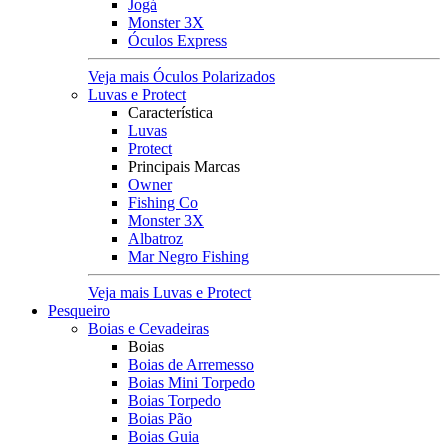
Jogá
Monster 3X
Óculos Express
Veja mais Óculos Polarizados
Luvas e Protect
Característica
Luvas
Protect
Principais Marcas
Owner
Fishing Co
Monster 3X
Albatroz
Mar Negro Fishing
Veja mais Luvas e Protect
Pesqueiro
Boias e Cevadeiras
Boias
Boias de Arremesso
Boias Mini Torpedo
Boias Torpedo
Boias Pão
Boias Guia