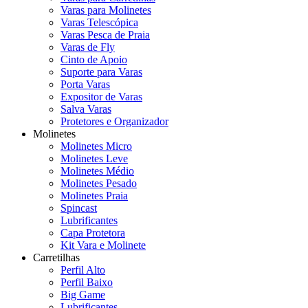
Varas para Molinetes
Varas Telescópica
Varas Pesca de Praia
Varas de Fly
Cinto de Apoio
Suporte para Varas
Porta Varas
Expositor de Varas
Salva Varas
Protetores e Organizador
Molinetes
Molinetes Micro
Molinetes Leve
Molinetes Médio
Molinetes Pesado
Molinetes Praia
Spincast
Lubrificantes
Capa Protetora
Kit Vara e Molinete
Carretilhas
Perfil Alto
Perfil Baixo
Big Game
Lubrificantes