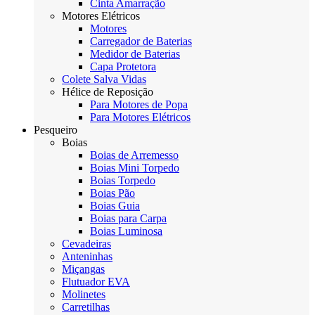
Cinta Amarração
Motores Elétricos
Motores
Carregador de Baterias
Medidor de Baterias
Capa Protetora
Colete Salva Vidas
Hélice de Reposição
Para Motores de Popa
Para Motores Elétricos
Pesqueiro
Boias
Boias de Arremesso
Boias Mini Torpedo
Boias Torpedo
Boias Pão
Boias Guia
Boias para Carpa
Boias Luminosa
Cevadeiras
Anteninhas
Miçangas
Flutuador EVA
Molinetes
Carretilhas