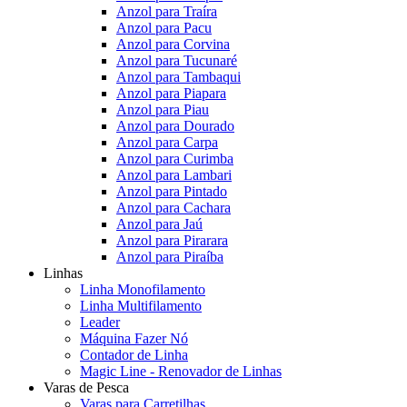
Anzol para Traíra
Anzol para Pacu
Anzol para Corvina
Anzol para Tucunaré
Anzol para Tambaqui
Anzol para Piapara
Anzol para Piau
Anzol para Dourado
Anzol para Carpa
Anzol para Curimba
Anzol para Lambari
Anzol para Pintado
Anzol para Cachara
Anzol para Jaú
Anzol para Pirarara
Anzol para Piraíba
Linhas
Linha Monofilamento
Linha Multifilamento
Leader
Máquina Fazer Nó
Contador de Linha
Magic Line - Renovador de Linhas
Varas de Pesca
Varas para Carretilhas