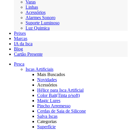
Varas
Linhas
Acessórios
Alarmes Sonoro
Suporte Luminoso
Luz Quimica
Peixes
Marcas
IA da Isca
Blog
Cartão Presente
Pesca
Iscas Artificiais
Mais Buscados
Novidades
Acessórios
Hélice para Isca Artificial
Color Bait(Tinta p/soft)
Magic Lures
Pincho Arremesso
Cerdas de Saia de Silicone
Salva Iscas
Categorias
Superfície