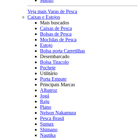
Maruri
Veja mais Varas de Pesca
Caixas e Estojos
Mais buscados
Caixas de Pesca
Bolsas de Pesca
Mochilas de Pesca
Estojo
Bolsa porta Carretilhas
Desembarcado
Bolsa Tiracolo
Pochete
Utilitário
Porta Empate
Principais Marcas
Albatroz
Jogá
Raju
Plano
Nelson Nakamura
Pesca Brasil
Sumax
Shimano
Nautika