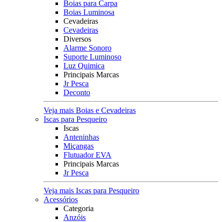
Boias para Carpa
Boias Luminosa
Cevadeiras
Cevadeiras
Diversos
Alarme Sonoro
Suporte Luminoso
Luz Quimica
Principais Marcas
Jr Pesca
Deconto
Veja mais Boias e Cevadeiras
Iscas para Pesqueiro
Iscas
Anteninhas
Miçangas
Flutuador EVA
Principais Marcas
Jr Pesca
Veja mais Iscas para Pesqueiro
Acessórios
Categoria
Anzóis