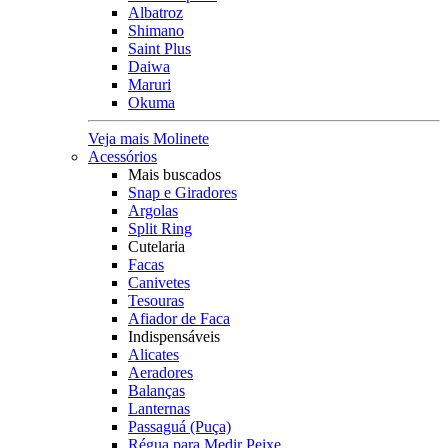
Albatroz
Shimano
Saint Plus
Daiwa
Maruri
Okuma
Veja mais Molinete
Acessórios
Mais buscados
Snap e Giradores
Argolas
Split Ring
Cutelaria
Facas
Canivetes
Tesouras
Afiador de Faca
Indispensáveis
Alicates
Aeradores
Balanças
Lanternas
Passaguá (Puça)
Régua para Medir Peixe