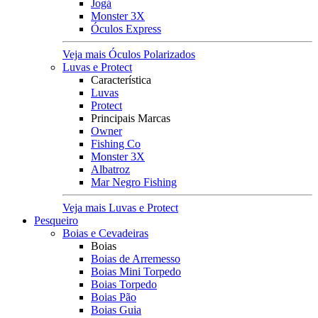
Jogá
Monster 3X
Óculos Express
Veja mais Óculos Polarizados
Luvas e Protect
Característica
Luvas
Protect
Principais Marcas
Owner
Fishing Co
Monster 3X
Albatroz
Mar Negro Fishing
Veja mais Luvas e Protect
Pesqueiro
Boias e Cevadeiras
Boias
Boias de Arremesso
Boias Mini Torpedo
Boias Torpedo
Boias Pão
Boias Guia