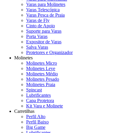
Varas para Molinetes
Varas Telescópica
Varas Pesca de Praia
Varas de Fly
Cinto de Apoio
Suporte para Varas
Porta Varas
Expositor de Varas
Salva Varas
Protetores e Organizador
Molinetes
Molinetes Micro
Molinetes Leve
Molinetes Médio
Molinetes Pesado
Molinetes Praia
Spincast
Lubrificantes
Capa Protetora
Kit Vara e Molinete
Carretilhas
Perfil Alto
Perfil Baixo
Big Game
Lubrificantes