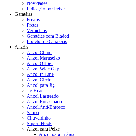
Novidades
Indicação por Peixe
Garatéias
Foscas
Pretas
Vermelhas
Garatéias com Bladed
Protetor de Garatéias
Anzóis
Anzol Chinu
Anzol Maruseigo
Anzol OffSet
Anzol Wide Gap
Anzol In Line
Anzol Circle
Anzol para Jig
Jig Head
Anzol Lastreado
Anzol Encastoado
Anzol Anti-Enrosco
Sabiki
Chuveirinho
Suport Hook
Anzol para Peixe
Anzol para Tilápia