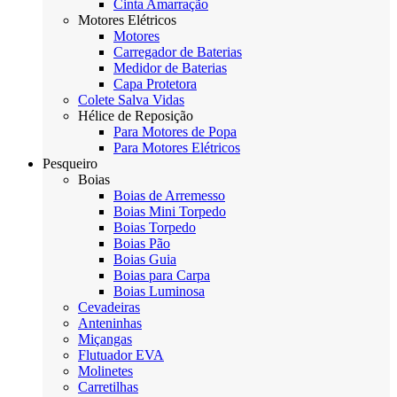
Cinta Amarração
Motores Elétricos
Motores
Carregador de Baterias
Medidor de Baterias
Capa Protetora
Colete Salva Vidas
Hélice de Reposição
Para Motores de Popa
Para Motores Elétricos
Pesqueiro
Boias
Boias de Arremesso
Boias Mini Torpedo
Boias Torpedo
Boias Pão
Boias Guia
Boias para Carpa
Boias Luminosa
Cevadeiras
Anteninhas
Miçangas
Flutuador EVA
Molinetes
Carretilhas