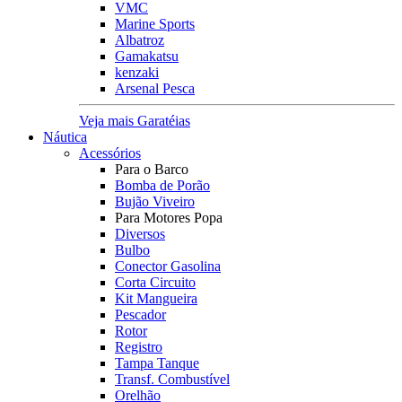
VMC
Marine Sports
Albatroz
Gamakatsu
kenzaki
Arsenal Pesca
Veja mais Garatéias
Náutica
Acessórios
Para o Barco
Bomba de Porão
Bujão Viveiro
Para Motores Popa
Diversos
Bulbo
Conector Gasolina
Corta Circuito
Kit Mangueira
Pescador
Rotor
Registro
Tampa Tanque
Transf. Combustível
Orelhão