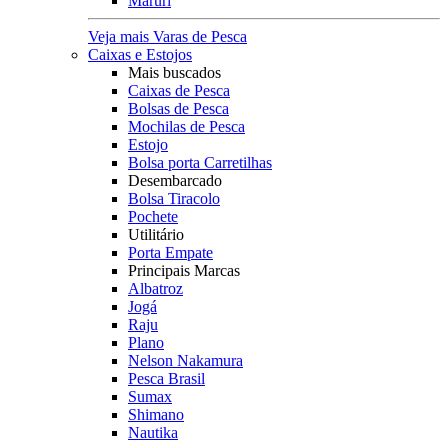
Maruri
Veja mais Varas de Pesca
Caixas e Estojos
Mais buscados
Caixas de Pesca
Bolsas de Pesca
Mochilas de Pesca
Estojo
Bolsa porta Carretilhas
Desembarcado
Bolsa Tiracolo
Pochete
Utilitário
Porta Empate
Principais Marcas
Albatroz
Jogá
Raju
Plano
Nelson Nakamura
Pesca Brasil
Sumax
Shimano
Nautika