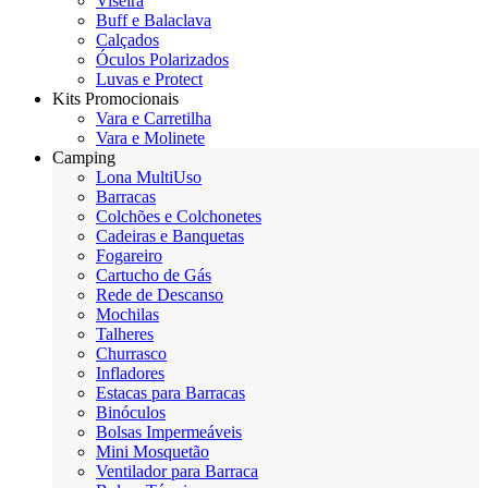
Viseira
Buff e Balaclava
Calçados
Óculos Polarizados
Luvas e Protect
Kits Promocionais
Vara e Carretilha
Vara e Molinete
Camping
Lona MultiUso
Barracas
Colchões e Colchonetes
Cadeiras e Banquetas
Fogareiro
Cartucho de Gás
Rede de Descanso
Mochilas
Talheres
Churrasco
Infladores
Estacas para Barracas
Binóculos
Bolsas Impermeáveis
Mini Mosquetão
Ventilador para Barraca