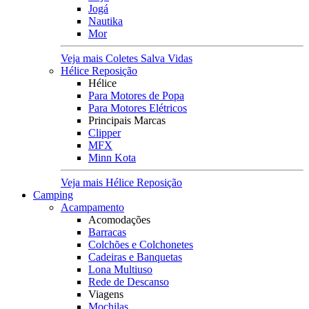
Jogá
Nautika
Mor
Veja mais Coletes Salva Vidas
Hélice Reposição
Hélice
Para Motores de Popa
Para Motores Elétricos
Principais Marcas
Clipper
MFX
Minn Kota
Veja mais Hélice Reposição
Camping
Acampamento
Acomodações
Barracas
Colchões e Colchonetes
Cadeiras e Banquetas
Lona Multiuso
Rede de Descanso
Viagens
Mochilas