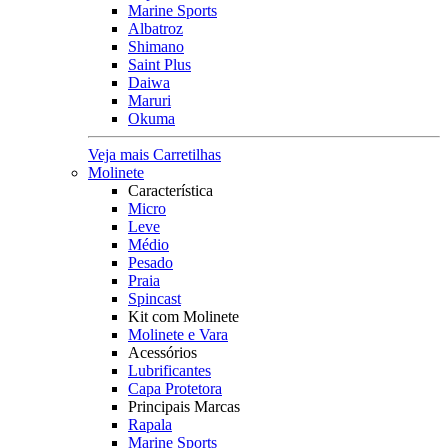
Marine Sports
Albatroz
Shimano
Saint Plus
Daiwa
Maruri
Okuma
Veja mais Carretilhas
Molinete
Característica
Micro
Leve
Médio
Pesado
Praia
Spincast
Kit com Molinete
Molinete e Vara
Acessórios
Lubrificantes
Capa Protetora
Principais Marcas
Rapala
Marine Sports