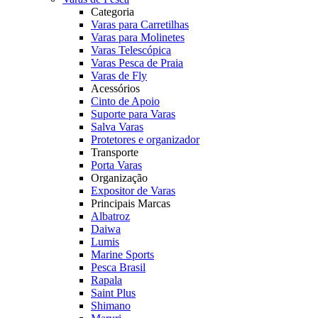
Categoria
Varas para Carretilhas
Varas para Molinetes
Varas Telescópica
Varas Pesca de Praia
Varas de Fly
Acessórios
Cinto de Apoio
Suporte para Varas
Salva Varas
Protetores e organizador
Transporte
Porta Varas
Organização
Expositor de Varas
Principais Marcas
Albatroz
Daiwa
Lumis
Marine Sports
Pesca Brasil
Rapala
Saint Plus
Shimano