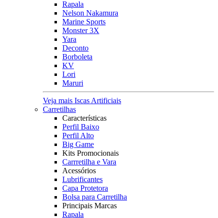
Rapala
Nelson Nakamura
Marine Sports
Monster 3X
Yara
Deconto
Borboleta
KV
Lori
Maruri
Veja mais Iscas Artificiais
Carretilhas
Características
Perfil Baixo
Perfil Alto
Big Game
Kits Promocionais
Carrretilha e Vara
Acessórios
Lubrificantes
Capa Protetora
Bolsa para Carretilha
Principais Marcas
Rapala