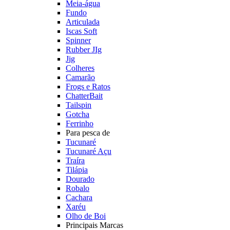
Meia-água
Fundo
Articulada
Iscas Soft
Spinner
Rubber JIg
Jig
Colheres
Camarão
Frogs e Ratos
ChatterBait
Tailspin
Gotcha
Ferrinho
Para pesca de
Tucunaré
Tucunaré Açu
Traíra
Tilápia
Dourado
Robalo
Cachara
Xaréu
Olho de Boi
Principais Marcas