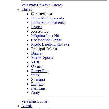
Veja mais Caixas e Estojos
Linhas
Característica
Linha Multifilamento
Linha Monofilamento
Leader
Acessórios
Máquina fazer Nó
Contador de Linhas
Magic Line(Monster 3x)
Principais Marcas
Daiwa
Marine Sports
YGK
Owner
Power Pro
Sufix
Shimano
Raiglon
Fast Line
Araty
Veja mais Linhas
Anzóis