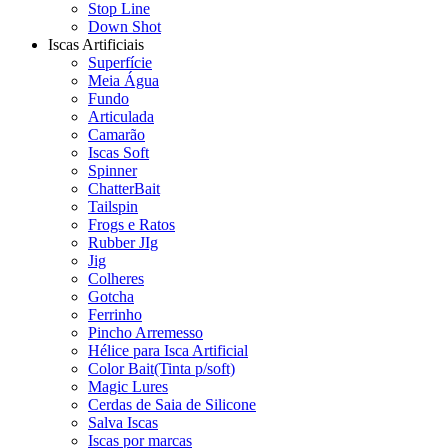
Stop Line
Down Shot
Iscas Artificiais
Superfície
Meia Água
Fundo
Articulada
Camarão
Iscas Soft
Spinner
ChatterBait
Tailspin
Frogs e Ratos
Rubber JIg
Jig
Colheres
Gotcha
Ferrinho
Pincho Arremesso
Hélice para Isca Artificial
Color Bait(Tinta p/soft)
Magic Lures
Cerdas de Saia de Silicone
Salva Iscas
Iscas por marcas