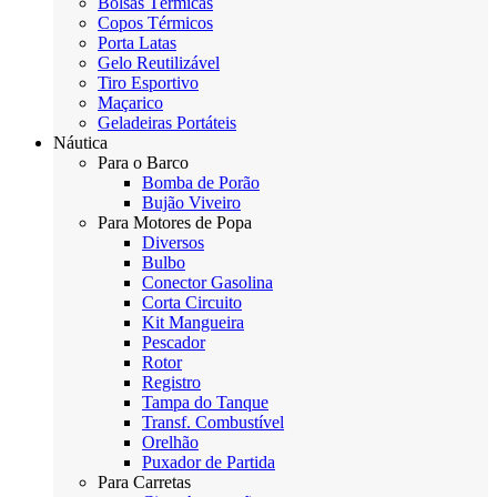
Bolsas Térmicas
Copos Térmicos
Porta Latas
Gelo Reutilizável
Tiro Esportivo
Maçarico
Geladeiras Portáteis
Náutica
Para o Barco
Bomba de Porão
Bujão Viveiro
Para Motores de Popa
Diversos
Bulbo
Conector Gasolina
Corta Circuito
Kit Mangueira
Pescador
Rotor
Registro
Tampa do Tanque
Transf. Combustível
Orelhão
Puxador de Partida
Para Carretas