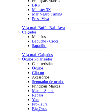
Principais Marcas
BRK
Monster 3X
Mar Negro Fishing
Presa Viva
Veja mais Buff e Balaclava
Calçados
Modelos
Babuche - Crocs
Sapatilha
Veja mais Calçados
Óculos Polarizados
Característica
Óculos
Clip-on
Acessórios
Segurador de óculos
Principais Marcas
Marine Sports
Rapala
Yara
Pro-Tsuri
Big Ones