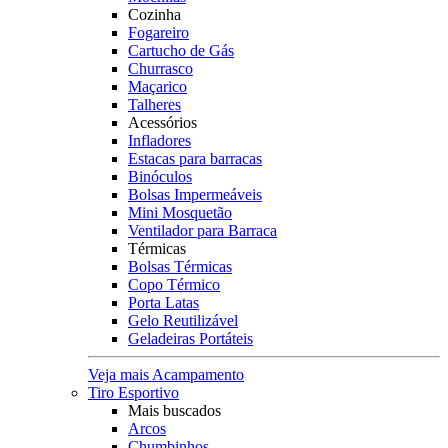
Cozinha
Fogareiro
Cartucho de Gás
Churrasco
Maçarico
Talheres
Acessórios
Infladores
Estacas para barracas
Binóculos
Bolsas Impermeáveis
Mini Mosquetão
Ventilador para Barraca
Térmicas
Bolsas Térmicas
Copo Térmico
Porta Latas
Gelo Reutilizável
Geladeiras Portáteis
Veja mais Acampamento
Tiro Esportivo
Mais buscados
Arcos
Chumbinhos