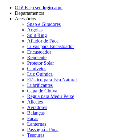
Olá! Faça seu
login
aqui
Departamentos
Acessórios
Snap e Giradores
Argolas
Split Ring
Afiador de Faca
Luvas para Encastoador
Encastoador
Repelente
Protetor Solar
Canivetes
Luz Química
Elástico para Isca Natural
Lubrificantes
Capa de Chuva
Régua para Medir Peixe
Alicates
Aeradores
Balanças
Facas
Lanternas
Passaguá - Puça
Tesouras