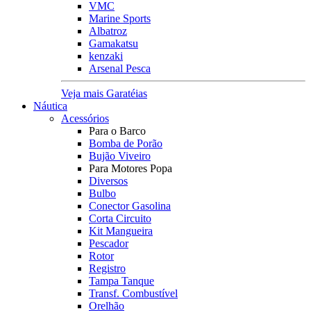
VMC
Marine Sports
Albatroz
Gamakatsu
kenzaki
Arsenal Pesca
Veja mais Garatéias
Náutica
Acessórios
Para o Barco
Bomba de Porão
Bujão Viveiro
Para Motores Popa
Diversos
Bulbo
Conector Gasolina
Corta Circuito
Kit Mangueira
Pescador
Rotor
Registro
Tampa Tanque
Transf. Combustível
Orelhão