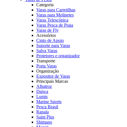
Categoria
Varas para Carretilhas
Varas para Molinetes
Varas Telescópica
Varas Pesca de Praia
Varas de Fly
Acessórios
Cinto de Apoio
Suporte para Varas
Salva Varas
Protetores e organizador
Transporte
Porta Varas
Organização
Expositor de Varas
Principais Marcas
Albatroz
Daiwa
Lumis
Marine Sports
Pesca Brasil
Rapala
Saint Plus
Shimano