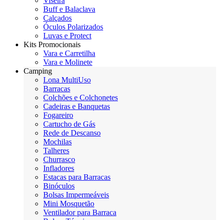
Viseira
Buff e Balaclava
Calçados
Óculos Polarizados
Luvas e Protect
Kits Promocionais
Vara e Carretilha
Vara e Molinete
Camping
Lona MultiUso
Barracas
Colchões e Colchonetes
Cadeiras e Banquetas
Fogareiro
Cartucho de Gás
Rede de Descanso
Mochilas
Talheres
Churrasco
Infladores
Estacas para Barracas
Binóculos
Bolsas Impermeáveis
Mini Mosquetão
Ventilador para Barraca