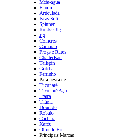
Meia-água
Fundo
Articulada
Iscas Soft
Spinner
Rubber JIg
Jig
Colheres
Camarão
Frogs e Ratos
ChatterBait
Tailspin
Gotcha
Ferrinho
Para pesca de
Tucunaré
Tucunaré Açu
Traíra
Tilápia
Dourado
Robalo
Cachara
Xaréu
Olho de Boi
Principais Marcas