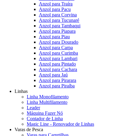
Anzol para Traíra
Anzol para Pacu
Anzol para Corvina
Anzol para Tucunaré
Anzol para Tambaqui
Anzol para Piapara
Anzol para Piau
Anzol para Dourado
Anzol para Carpa
Anzol para Curimba
Anzol para Lambari
Anzol para Pintado
Anzol para Cachara
Anzol para Jaú
Anzol para Pirarara
Anzol para Piraíba
Linhas
Linha Monofilamento
Linha Multifilamento
Leader
Máquina Fazer Nó
Contador de Linha
Magic Line - Renovador de Linhas
Varas de Pesca
Varas para Carretilhas