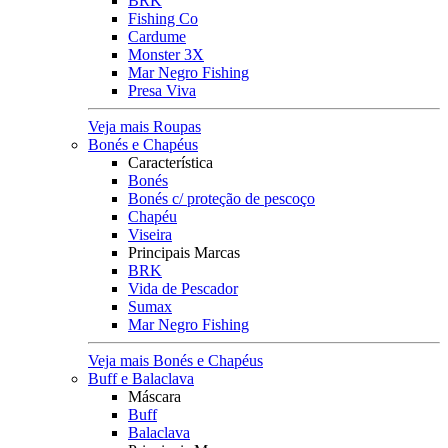
BRK
Fishing Co
Cardume
Monster 3X
Mar Negro Fishing
Presa Viva
Veja mais Roupas
Bonés e Chapéus
Característica
Bonés
Bonés c/ proteção de pescoço
Chapéu
Viseira
Principais Marcas
BRK
Vida de Pescador
Sumax
Mar Negro Fishing
Veja mais Bonés e Chapéus
Buff e Balaclava
Máscara
Buff
Balaclava