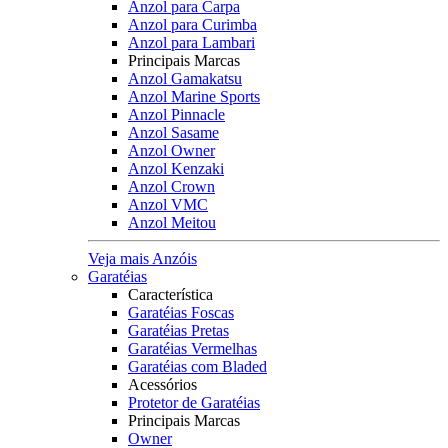
Anzol para Carpa
Anzol para Curimba
Anzol para Lambari
Principais Marcas
Anzol Gamakatsu
Anzol Marine Sports
Anzol Pinnacle
Anzol Sasame
Anzol Owner
Anzol Kenzaki
Anzol Crown
Anzol VMC
Anzol Meitou
Veja mais Anzóis
Garatéias
Característica
Garatéias Foscas
Garatéias Pretas
Garatéias Vermelhas
Garatéias com Bladed
Acessórios
Protetor de Garatéias
Principais Marcas
Owner