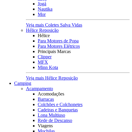
Jogá
Nautika
Mor
Veja mais Coletes Salva Vidas
Hélice Reposição
Hélice
Para Motores de Popa
Para Motores Elétricos
Principais Marcas
Clipper
MFX
Minn Kota
Veja mais Hélice Reposição
Camping
Acampamento
Acomodações
Barracas
Colchões e Colchonetes
Cadeiras e Banquetas
Lona Multiuso
Rede de Descanso
Viagens
Mochilas