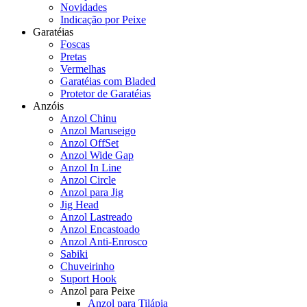
Novidades
Indicação por Peixe
Garatéias
Foscas
Pretas
Vermelhas
Garatéias com Bladed
Protetor de Garatéias
Anzóis
Anzol Chinu
Anzol Maruseigo
Anzol OffSet
Anzol Wide Gap
Anzol In Line
Anzol Circle
Anzol para Jig
Jig Head
Anzol Lastreado
Anzol Encastoado
Anzol Anti-Enrosco
Sabiki
Chuveirinho
Suport Hook
Anzol para Peixe
Anzol para Tilápia