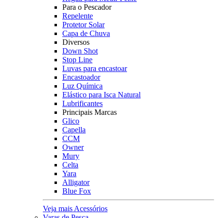
Para o Pescador
Repelente
Protetor Solar
Capa de Chuva
Diversos
Down Shot
Stop Line
Luvas para encastoar
Encastoador
Luz Química
Elástico para Isca Natural
Lubrificantes
Principais Marcas
Glico
Capella
CCM
Owner
Mury
Celta
Yara
Alligator
Blue Fox
Veja mais Acessórios
Varas de Pesca