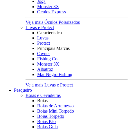
Jogá
Monster 3X
Óculos Express
Veja mais Óculos Polarizados
Luvas e Protect
Característica
Luvas
Protect
Principais Marcas
Owner
Fishing Co
Monster 3X
Albatroz
Mar Negro Fishing
Veja mais Luvas e Protect
Pesqueiro
Boias e Cevadeiras
Boias
Boias de Arremesso
Boias Mini Torpedo
Boias Torpedo
Boias Pão
Boias Guia