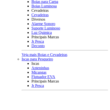
Boias para Carpa
Boias Luminosa
Cevadeiras
Cevadeiras
Diversos
Alarme Sonoro
Suporte Luminoso
Luz Quimica
Principais Marcas
Jr Pesca
Deconto
Veja mais Boias e Cevadeiras
Iscas para Pesqueiro
Iscas
Anteninhas
Miçangas
Flutuador EVA
Principais Marcas
Jr Pesca
Veja mais Iscas para Pesqueiro
Acessórios
Categoria
Anzóis