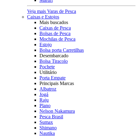
Maruri
Veja mais Varas de Pesca
Caixas e Estojos
Mais buscados
Caixas de Pesca
Bolsas de Pesca
Mochilas de Pesca
Estojo
Bolsa porta Carretilhas
Desembarcado
Bolsa Tiracolo
Pochete
Utilitário
Porta Empate
Principais Marcas
Albatroz
Jogá
Raju
Plano
Nelson Nakamura
Pesca Brasil
Sumax
Shimano
Nautika