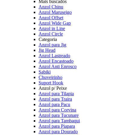
Mais buscados
Anzol Chinu
Anzol Maruseigo
Anzol Offset
Anzol Wide Gap
Anzol in Line
Anzol Circle
Categoria
Anzol para Jig
Jig Head
Anzol Lastreado
Anzol Encastoado
Anzol Anti Enrosco
Sabiki
Chuveirinho
Suport Hook
Anzol p/ Peixe
Anzol para Tilapia
Anzol para Traira
Anzol para Pacu
Anzol para Corvina
Anzol para Tucunare
Anzol para Tambaqui
Anzol para Piapara
Anzol para Dourado