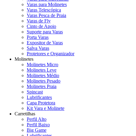
Varas para Molinetes
Varas Telescópica
Varas Pesca de Praia
Varas de Fly
Cinto de Apoio
Suporte para Varas
Porta Varas
Expositor de Varas
Salva Varas
Protetores e Organizador
Molinetes
Molinetes Micro
Molinetes Leve
Molinetes Médio
Molinetes Pesado
Molinetes Praia
Spincast
Lubrificantes
Capa Protetora
Kit Vara e Molinete
Carretilhas
Perfil Alto
Perfil Baixo
Big Game
Lubrificantes