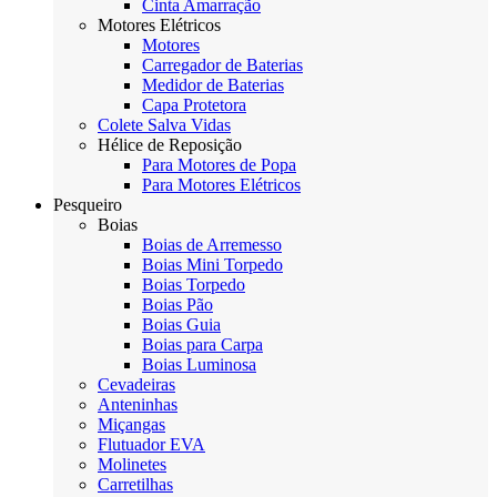
Cinta Amarração
Motores Elétricos
Motores
Carregador de Baterias
Medidor de Baterias
Capa Protetora
Colete Salva Vidas
Hélice de Reposição
Para Motores de Popa
Para Motores Elétricos
Pesqueiro
Boias
Boias de Arremesso
Boias Mini Torpedo
Boias Torpedo
Boias Pão
Boias Guia
Boias para Carpa
Boias Luminosa
Cevadeiras
Anteninhas
Miçangas
Flutuador EVA
Molinetes
Carretilhas