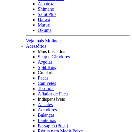
Albatroz
Shimano
Saint Plus
Daiwa
Maruri
Okuma
Veja mais Molinete
Acessórios
Mais buscados
Snap e Giradores
Argolas
Split Ring
Cutelaria
Facas
Canivetes
Tesouras
Afiador de Faca
Indispensáveis
Alicates
Aeradores
Balanças
Lanternas
Passaguá (Puça)
Régua para Medir Peixe