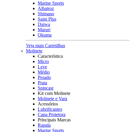
Marine Sports
Albatroz
Shimano
Saint Plus
Daiwa
Maruri
Okuma
Veja mais Carretilhas
Molinete
Característica
Micro
Leve
Médio
Pesado
Praia
Spincast
Kit com Molinete
Molinete e Vara
Acessórios
Lubrificantes
Capa Protetora
Principais Marcas
Rapala
Marine Sports