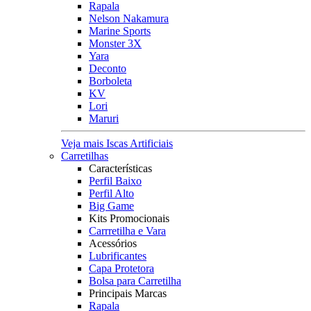
Rapala
Nelson Nakamura
Marine Sports
Monster 3X
Yara
Deconto
Borboleta
KV
Lori
Maruri
Veja mais Iscas Artificiais
Carretilhas
Características
Perfil Baixo
Perfil Alto
Big Game
Kits Promocionais
Carrretilha e Vara
Acessórios
Lubrificantes
Capa Protetora
Bolsa para Carretilha
Principais Marcas
Rapala