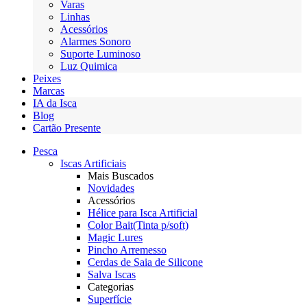
Varas
Linhas
Acessórios
Alarmes Sonoro
Suporte Luminoso
Luz Quimica
Peixes
Marcas
IA da Isca
Blog
Cartão Presente
Pesca
Iscas Artificiais
Mais Buscados
Novidades
Acessórios
Hélice para Isca Artificial
Color Bait(Tinta p/soft)
Magic Lures
Pincho Arremesso
Cerdas de Saia de Silicone
Salva Iscas
Categorias
Superfície