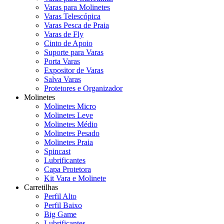
Varas para Molinetes
Varas Telescópica
Varas Pesca de Praia
Varas de Fly
Cinto de Apoio
Suporte para Varas
Porta Varas
Expositor de Varas
Salva Varas
Protetores e Organizador
Molinetes
Molinetes Micro
Molinetes Leve
Molinetes Médio
Molinetes Pesado
Molinetes Praia
Spincast
Lubrificantes
Capa Protetora
Kit Vara e Molinete
Carretilhas
Perfil Alto
Perfil Baixo
Big Game
Lubrificantes