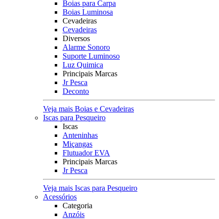
Boias para Carpa
Boias Luminosa
Cevadeiras
Cevadeiras
Diversos
Alarme Sonoro
Suporte Luminoso
Luz Quimica
Principais Marcas
Jr Pesca
Deconto
Veja mais Boias e Cevadeiras
Iscas para Pesqueiro
Iscas
Anteninhas
Miçangas
Flutuador EVA
Principais Marcas
Jr Pesca
Veja mais Iscas para Pesqueiro
Acessórios
Categoria
Anzóis