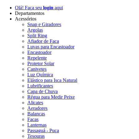
Olá! Faça seu
login
aqui
Departamentos
Acessórios
Snap e Giradores
Argolas
Split Ring
Afiador de Faca
Luvas para Encastoador
Encastoador
Repelente
Protetor Solar
Canivetes
Luz Química
Elástico para Isca Natural
Lubrificantes
Capa de Chuva
Régua para Medir Peixe
Alicates
Aeradores
Balanças
Facas
Lanternas
Passaguá - Puça
Tesouras