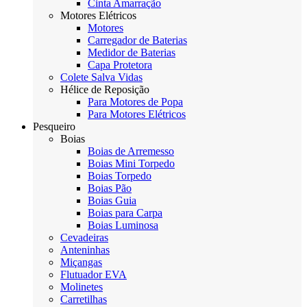
Cinta Amarração
Motores Elétricos
Motores
Carregador de Baterias
Medidor de Baterias
Capa Protetora
Colete Salva Vidas
Hélice de Reposição
Para Motores de Popa
Para Motores Elétricos
Pesqueiro
Boias
Boias de Arremesso
Boias Mini Torpedo
Boias Torpedo
Boias Pão
Boias Guia
Boias para Carpa
Boias Luminosa
Cevadeiras
Anteninhas
Miçangas
Flutuador EVA
Molinetes
Carretilhas