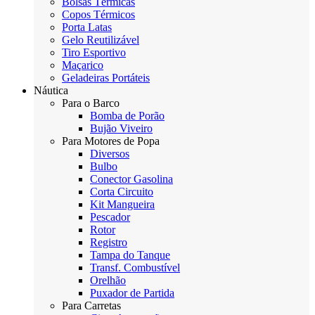
Bolsas Térmicas
Copos Térmicos
Porta Latas
Gelo Reutilizável
Tiro Esportivo
Maçarico
Geladeiras Portáteis
Náutica
Para o Barco
Bomba de Porão
Bujão Viveiro
Para Motores de Popa
Diversos
Bulbo
Conector Gasolina
Corta Circuito
Kit Mangueira
Pescador
Rotor
Registro
Tampa do Tanque
Transf. Combustível
Orelhão
Puxador de Partida
Para Carretas