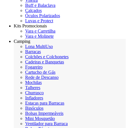
Viseira
Buff e Balaclava
Calçados
Óculos Polarizados
Luvas e Protect
Kits Promocionais
Vara e Carretilha
Vara e Molinete
Camping
Lona MultiUso
Barracas
Colchões e Colchonetes
Cadeiras e Banquetas
Fogareiro
Cartucho de Gás
Rede de Descanso
Mochilas
Talheres
Churrasco
Infladores
Estacas para Barracas
Binóculos
Bolsas Impermeáveis
Mini Mosquetão
Ventilador para Barraca