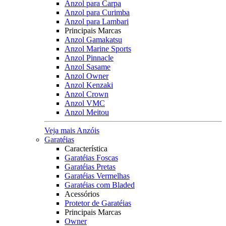
Anzol para Carpa
Anzol para Curimba
Anzol para Lambari
Principais Marcas
Anzol Gamakatsu
Anzol Marine Sports
Anzol Pinnacle
Anzol Sasame
Anzol Owner
Anzol Kenzaki
Anzol Crown
Anzol VMC
Anzol Meitou
Veja mais Anzóis
Garatéias
Característica
Garatéias Foscas
Garatéias Pretas
Garatéias Vermelhas
Garatéias com Bladed
Acessórios
Protetor de Garatéias
Principais Marcas
Owner