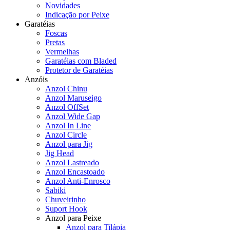
Novidades
Indicação por Peixe
Garatéias
Foscas
Pretas
Vermelhas
Garatéias com Bladed
Protetor de Garatéias
Anzóis
Anzol Chinu
Anzol Maruseigo
Anzol OffSet
Anzol Wide Gap
Anzol In Line
Anzol Circle
Anzol para Jig
Jig Head
Anzol Lastreado
Anzol Encastoado
Anzol Anti-Enrosco
Sabiki
Chuveirinho
Suport Hook
Anzol para Peixe
Anzol para Tilápia