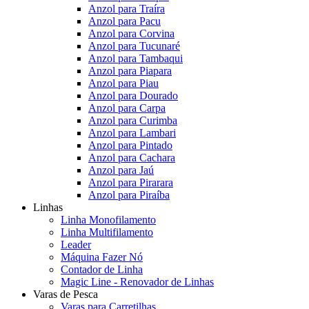
Anzol para Traíra
Anzol para Pacu
Anzol para Corvina
Anzol para Tucunaré
Anzol para Tambaqui
Anzol para Piapara
Anzol para Piau
Anzol para Dourado
Anzol para Carpa
Anzol para Curimba
Anzol para Lambari
Anzol para Pintado
Anzol para Cachara
Anzol para Jaú
Anzol para Pirarara
Anzol para Piraíba
Linhas
Linha Monofilamento
Linha Multifilamento
Leader
Máquina Fazer Nó
Contador de Linha
Magic Line - Renovador de Linhas
Varas de Pesca
Varas para Carretilhas