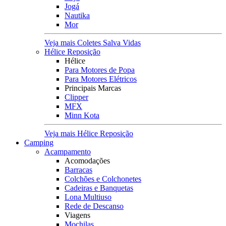
Jogá
Nautika
Mor
Veja mais Coletes Salva Vidas
Hélice Reposição
Hélice
Para Motores de Popa
Para Motores Elétricos
Principais Marcas
Clipper
MFX
Minn Kota
Veja mais Hélice Reposição
Camping
Acampamento
Acomodações
Barracas
Colchões e Colchonetes
Cadeiras e Banquetas
Lona Multiuso
Rede de Descanso
Viagens
Mochilas