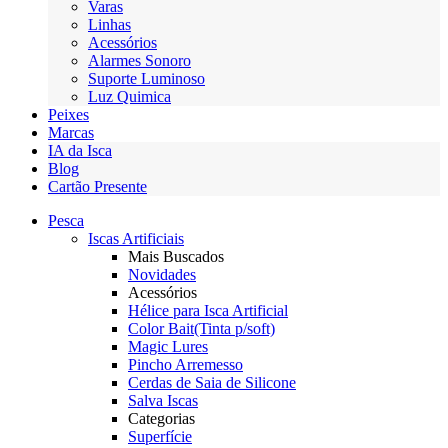
Varas
Linhas
Acessórios
Alarmes Sonoro
Suporte Luminoso
Luz Quimica
Peixes
Marcas
IA da Isca
Blog
Cartão Presente
Pesca
Iscas Artificiais
Mais Buscados
Novidades
Acessórios
Hélice para Isca Artificial
Color Bait(Tinta p/soft)
Magic Lures
Pincho Arremesso
Cerdas de Saia de Silicone
Salva Iscas
Categorias
Superfície