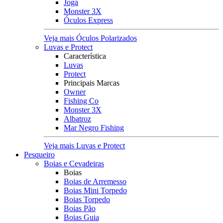
Jogá
Monster 3X
Óculos Express
Veja mais Óculos Polarizados
Luvas e Protect
Característica
Luvas
Protect
Principais Marcas
Owner
Fishing Co
Monster 3X
Albatroz
Mar Negro Fishing
Veja mais Luvas e Protect
Pesqueiro
Boias e Cevadeiras
Boias
Boias de Arremesso
Boias Mini Torpedo
Boias Torpedo
Boias Pão
Boias Guia