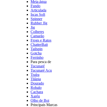
Meia-água
Fundo
Articulada
Iscas Soft
Spinner
Rubber JIg
Jig
Colheres
Camarão
Frogs e Ratos
ChatterBait
Tailspin
Gotcha
Ferrinho
Para pesca de
Tucunaré
Tucunaré Açu
Traíra
Tilápia
Dourado
Robalo
Cachara
Xaréu
Olho de Boi
Principais Marcas