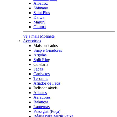
Albatroz
Shimano
Saint Plus
Daiwa
Maruri
Okuma
Veja mais Molinete
Acessórios
Mais buscados
Snap e Giradores
Argolas
Split Ring
Cutelaria
Facas
Canivetes
Tesouras
Afiador de Faca
Indispensáveis
Alicates
Aeradores
Balanças
Lanternas
Passaguá (Puça)
Régua para Medir Peixe