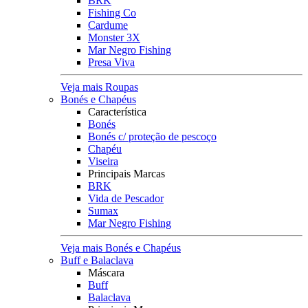
BRK
Fishing Co
Cardume
Monster 3X
Mar Negro Fishing
Presa Viva
Veja mais Roupas
Bonés e Chapéus
Característica
Bonés
Bonés c/ proteção de pescoço
Chapéu
Viseira
Principais Marcas
BRK
Vida de Pescador
Sumax
Mar Negro Fishing
Veja mais Bonés e Chapéus
Buff e Balaclava
Máscara
Buff
Balaclava