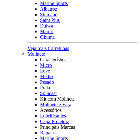
Marine Sports
Albatroz
Shimano
Saint Plus
Daiwa
Maruri
Okuma
Veja mais Carretilhas
Molinete
Característica
Micro
Leve
Médio
Pesado
Praia
Spincast
Kit com Molinete
Molinete e Vara
Acessórios
Lubrificantes
Capa Protetora
Principais Marcas
Rapala
Marine Sports