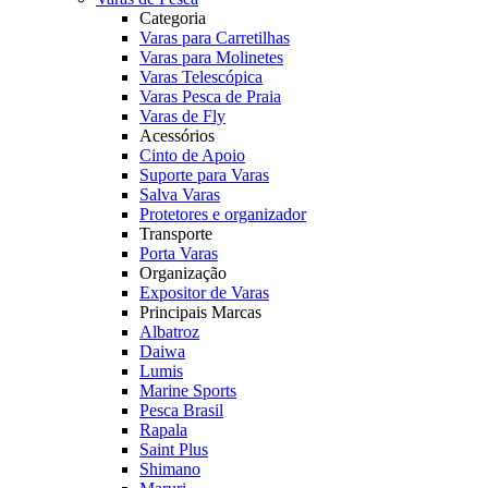
Categoria
Varas para Carretilhas
Varas para Molinetes
Varas Telescópica
Varas Pesca de Praia
Varas de Fly
Acessórios
Cinto de Apoio
Suporte para Varas
Salva Varas
Protetores e organizador
Transporte
Porta Varas
Organização
Expositor de Varas
Principais Marcas
Albatroz
Daiwa
Lumis
Marine Sports
Pesca Brasil
Rapala
Saint Plus
Shimano