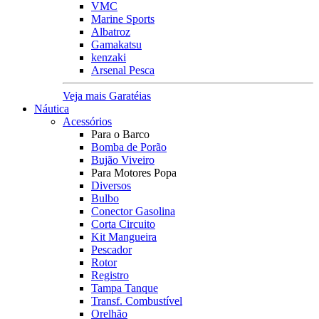
VMC
Marine Sports
Albatroz
Gamakatsu
kenzaki
Arsenal Pesca
Veja mais Garatéias
Náutica
Acessórios
Para o Barco
Bomba de Porão
Bujão Viveiro
Para Motores Popa
Diversos
Bulbo
Conector Gasolina
Corta Circuito
Kit Mangueira
Pescador
Rotor
Registro
Tampa Tanque
Transf. Combustível
Orelhão