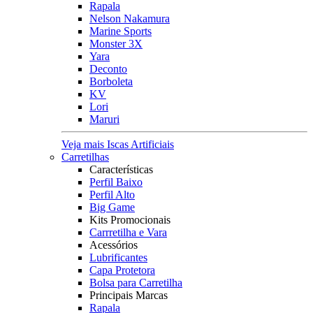
Rapala
Nelson Nakamura
Marine Sports
Monster 3X
Yara
Deconto
Borboleta
KV
Lori
Maruri
Veja mais Iscas Artificiais
Carretilhas
Características
Perfil Baixo
Perfil Alto
Big Game
Kits Promocionais
Carrretilha e Vara
Acessórios
Lubrificantes
Capa Protetora
Bolsa para Carretilha
Principais Marcas
Rapala