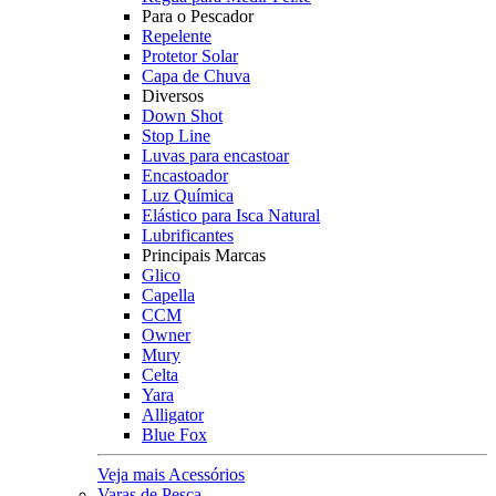
Para o Pescador
Repelente
Protetor Solar
Capa de Chuva
Diversos
Down Shot
Stop Line
Luvas para encastoar
Encastoador
Luz Química
Elástico para Isca Natural
Lubrificantes
Principais Marcas
Glico
Capella
CCM
Owner
Mury
Celta
Yara
Alligator
Blue Fox
Veja mais Acessórios
Varas de Pesca