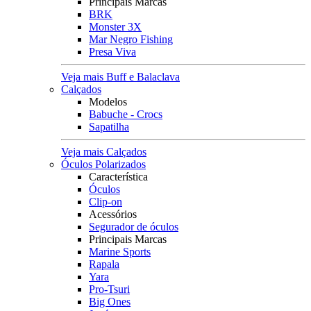
Principais Marcas
BRK
Monster 3X
Mar Negro Fishing
Presa Viva
Veja mais Buff e Balaclava
Calçados
Modelos
Babuche - Crocs
Sapatilha
Veja mais Calçados
Óculos Polarizados
Característica
Óculos
Clip-on
Acessórios
Segurador de óculos
Principais Marcas
Marine Sports
Rapala
Yara
Pro-Tsuri
Big Ones