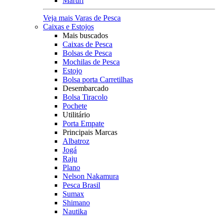
Maruri
Veja mais Varas de Pesca
Caixas e Estojos
Mais buscados
Caixas de Pesca
Bolsas de Pesca
Mochilas de Pesca
Estojo
Bolsa porta Carretilhas
Desembarcado
Bolsa Tiracolo
Pochete
Utilitário
Porta Empate
Principais Marcas
Albatroz
Jogá
Raju
Plano
Nelson Nakamura
Pesca Brasil
Sumax
Shimano
Nautika