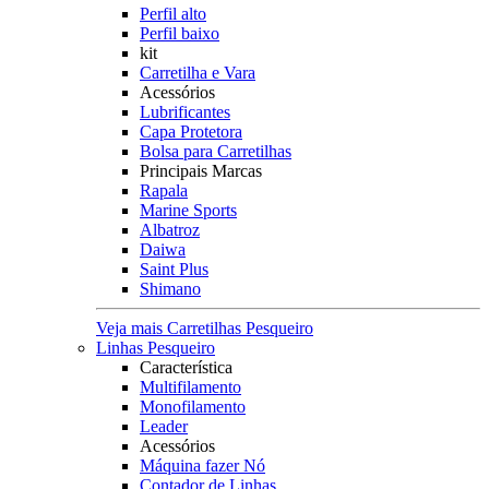
Perfil alto
Perfil baixo
kit
Carretilha e Vara
Acessórios
Lubrificantes
Capa Protetora
Bolsa para Carretilhas
Principais Marcas
Rapala
Marine Sports
Albatroz
Daiwa
Saint Plus
Shimano
Veja mais Carretilhas Pesqueiro
Linhas Pesqueiro
Característica
Multifilamento
Monofilamento
Leader
Acessórios
Máquina fazer Nó
Contador de Linhas