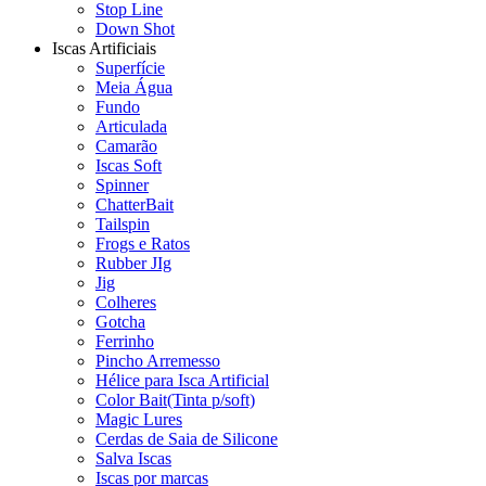
Stop Line
Down Shot
Iscas Artificiais
Superfície
Meia Água
Fundo
Articulada
Camarão
Iscas Soft
Spinner
ChatterBait
Tailspin
Frogs e Ratos
Rubber JIg
Jig
Colheres
Gotcha
Ferrinho
Pincho Arremesso
Hélice para Isca Artificial
Color Bait(Tinta p/soft)
Magic Lures
Cerdas de Saia de Silicone
Salva Iscas
Iscas por marcas