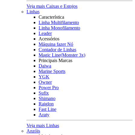
Veja mais Caixas e Estojos
Linhas
Característica
Linha Multifilamento
Linha Monofilamento
Leader
Acessórios
Máquina fazer Nó
Contador de Linhas
Magic Line(Monster 3x)
Principais Marcas
Daiwa
Marine Sports
YGK
Owner
Power Pro
Sufix
Shimano
Raiglon
Fast Line
Araty
Veja mais Linhas
Anzóis