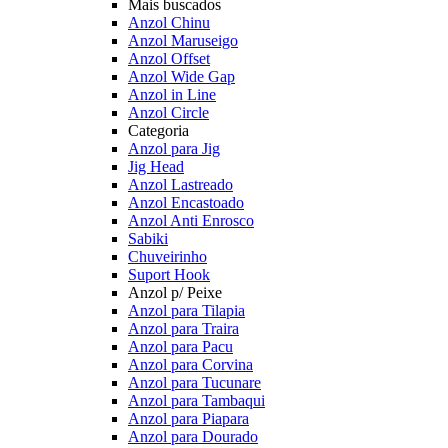
Mais buscados
Anzol Chinu
Anzol Maruseigo
Anzol Offset
Anzol Wide Gap
Anzol in Line
Anzol Circle
Categoria
Anzol para Jig
Jig Head
Anzol Lastreado
Anzol Encastoado
Anzol Anti Enrosco
Sabiki
Chuveirinho
Suport Hook
Anzol p/ Peixe
Anzol para Tilapia
Anzol para Traira
Anzol para Pacu
Anzol para Corvina
Anzol para Tucunare
Anzol para Tambaqui
Anzol para Piapara
Anzol para Dourado