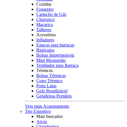
Cozinha
Fogareiro
Cartucho de Gás
Churrasco
Maçarico
Talheres
Acessórios
Infladores
Estacas para barracas
Binóculos
Bolsas Impermeáveis
Mini Mosquetão
Ventilador para Barraca
Térmicas
Bolsas Térmicas
Copo Térmico
Porta Latas
Gelo Reutilizável
Geladeiras Portáteis
Veja mais Acampamento
Tiro Esportivo
Mais buscados
Arcos
Chumbinhos