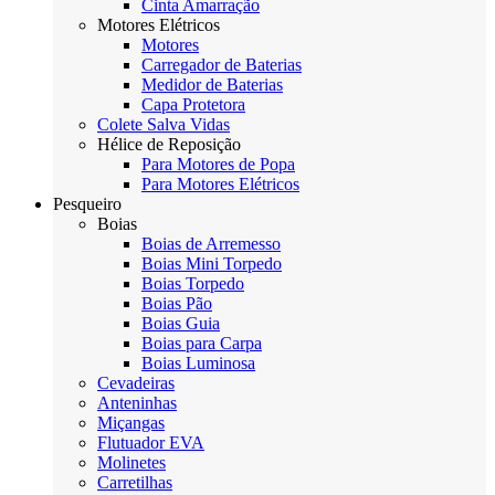
Cinta Amarração
Motores Elétricos
Motores
Carregador de Baterias
Medidor de Baterias
Capa Protetora
Colete Salva Vidas
Hélice de Reposição
Para Motores de Popa
Para Motores Elétricos
Pesqueiro
Boias
Boias de Arremesso
Boias Mini Torpedo
Boias Torpedo
Boias Pão
Boias Guia
Boias para Carpa
Boias Luminosa
Cevadeiras
Anteninhas
Miçangas
Flutuador EVA
Molinetes
Carretilhas