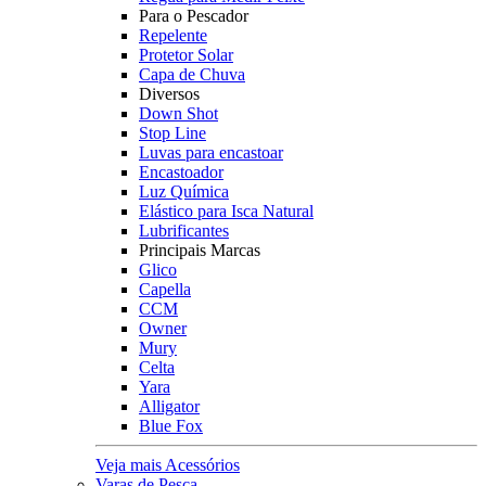
Para o Pescador
Repelente
Protetor Solar
Capa de Chuva
Diversos
Down Shot
Stop Line
Luvas para encastoar
Encastoador
Luz Química
Elástico para Isca Natural
Lubrificantes
Principais Marcas
Glico
Capella
CCM
Owner
Mury
Celta
Yara
Alligator
Blue Fox
Veja mais Acessórios
Varas de Pesca