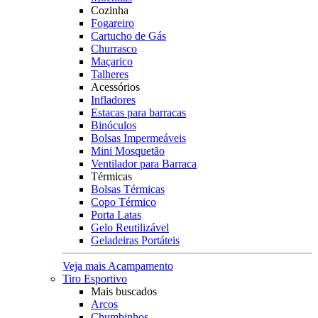
Cozinha
Fogareiro
Cartucho de Gás
Churrasco
Maçarico
Talheres
Acessórios
Infladores
Estacas para barracas
Binóculos
Bolsas Impermeáveis
Mini Mosquetão
Ventilador para Barraca
Térmicas
Bolsas Térmicas
Copo Térmico
Porta Latas
Gelo Reutilizável
Geladeiras Portáteis
Veja mais Acampamento
Tiro Esportivo
Mais buscados
Arcos
Chumbinhos