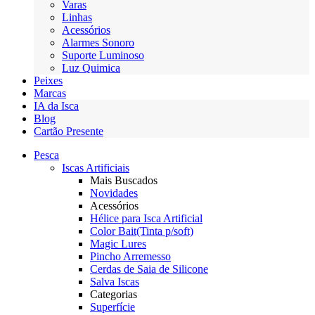
Varas
Linhas
Acessórios
Alarmes Sonoro
Suporte Luminoso
Luz Quimica
Peixes
Marcas
IA da Isca
Blog
Cartão Presente
Pesca
Iscas Artificiais
Mais Buscados
Novidades
Acessórios
Hélice para Isca Artificial
Color Bait(Tinta p/soft)
Magic Lures
Pincho Arremesso
Cerdas de Saia de Silicone
Salva Iscas
Categorias
Superfície