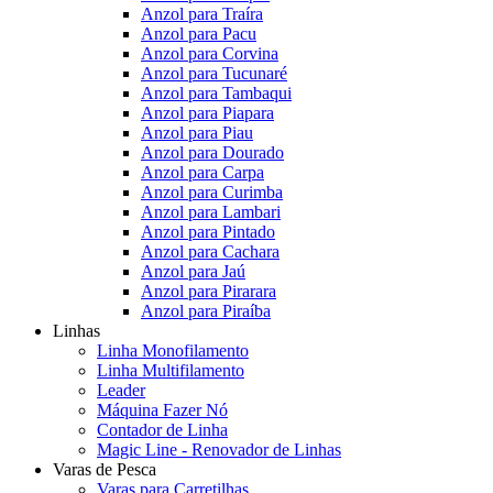
Anzol para Traíra
Anzol para Pacu
Anzol para Corvina
Anzol para Tucunaré
Anzol para Tambaqui
Anzol para Piapara
Anzol para Piau
Anzol para Dourado
Anzol para Carpa
Anzol para Curimba
Anzol para Lambari
Anzol para Pintado
Anzol para Cachara
Anzol para Jaú
Anzol para Pirarara
Anzol para Piraíba
Linhas
Linha Monofilamento
Linha Multifilamento
Leader
Máquina Fazer Nó
Contador de Linha
Magic Line - Renovador de Linhas
Varas de Pesca
Varas para Carretilhas