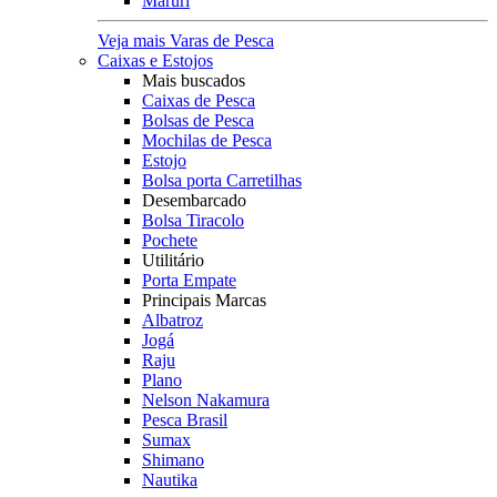
Maruri
Veja mais Varas de Pesca
Caixas e Estojos
Mais buscados
Caixas de Pesca
Bolsas de Pesca
Mochilas de Pesca
Estojo
Bolsa porta Carretilhas
Desembarcado
Bolsa Tiracolo
Pochete
Utilitário
Porta Empate
Principais Marcas
Albatroz
Jogá
Raju
Plano
Nelson Nakamura
Pesca Brasil
Sumax
Shimano
Nautika