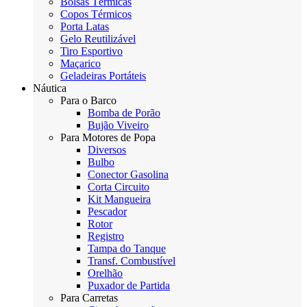
Bolsas Térmicas
Copos Térmicos
Porta Latas
Gelo Reutilizável
Tiro Esportivo
Maçarico
Geladeiras Portáteis
Náutica
Para o Barco
Bomba de Porão
Bujão Viveiro
Para Motores de Popa
Diversos
Bulbo
Conector Gasolina
Corta Circuito
Kit Mangueira
Pescador
Rotor
Registro
Tampa do Tanque
Transf. Combustível
Orelhão
Puxador de Partida
Para Carretas