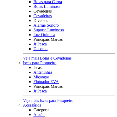
Boias para Carpa
Boias Luminosa
Cevadeiras
Cevadeiras
Diversos
Alarme Sonoro
Suporte Luminoso
Luz Quimica
Principais Marcas
Jr Pesca
Deconto
Veja mais Boias e Cevadeiras
Iscas para Pesqueiro
Iscas
Anteninhas
Miçangas
Flutuador EVA
Principais Marcas
Jr Pesca
Veja mais Iscas para Pesqueiro
Acessórios
Categoria
Anzóis