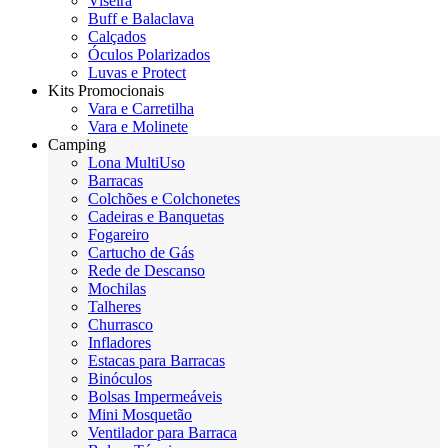
Viseira
Buff e Balaclava
Calçados
Óculos Polarizados
Luvas e Protect
Kits Promocionais
Vara e Carretilha
Vara e Molinete
Camping
Lona MultiUso
Barracas
Colchões e Colchonetes
Cadeiras e Banquetas
Fogareiro
Cartucho de Gás
Rede de Descanso
Mochilas
Talheres
Churrasco
Infladores
Estacas para Barracas
Binóculos
Bolsas Impermeáveis
Mini Mosquetão
Ventilador para Barraca