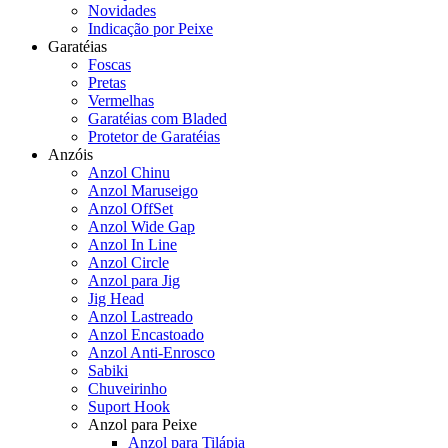
Novidades
Indicação por Peixe
Garatéias
Foscas
Pretas
Vermelhas
Garatéias com Bladed
Protetor de Garatéias
Anzóis
Anzol Chinu
Anzol Maruseigo
Anzol OffSet
Anzol Wide Gap
Anzol In Line
Anzol Circle
Anzol para Jig
Jig Head
Anzol Lastreado
Anzol Encastoado
Anzol Anti-Enrosco
Sabiki
Chuveirinho
Suport Hook
Anzol para Peixe
Anzol para Tilápia