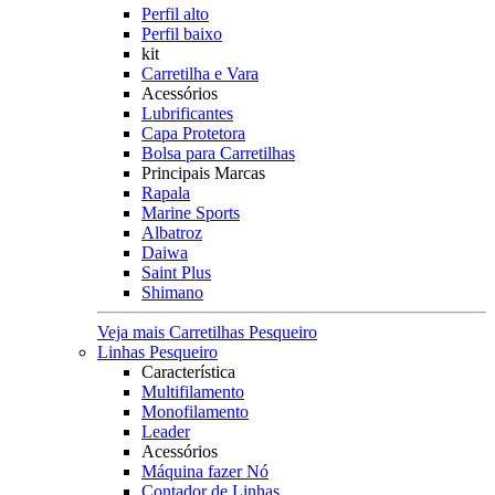
Perfil alto
Perfil baixo
kit
Carretilha e Vara
Acessórios
Lubrificantes
Capa Protetora
Bolsa para Carretilhas
Principais Marcas
Rapala
Marine Sports
Albatroz
Daiwa
Saint Plus
Shimano
Veja mais Carretilhas Pesqueiro
Linhas Pesqueiro
Característica
Multifilamento
Monofilamento
Leader
Acessórios
Máquina fazer Nó
Contador de Linhas