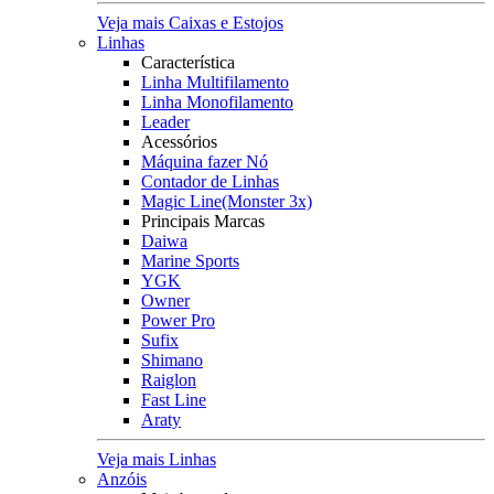
Veja mais Caixas e Estojos
Linhas
Característica
Linha Multifilamento
Linha Monofilamento
Leader
Acessórios
Máquina fazer Nó
Contador de Linhas
Magic Line(Monster 3x)
Principais Marcas
Daiwa
Marine Sports
YGK
Owner
Power Pro
Sufix
Shimano
Raiglon
Fast Line
Araty
Veja mais Linhas
Anzóis