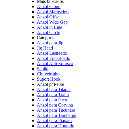
Mais buscados
Anzol Chinu
Anzol Maruseigo
Anzol Offset
Anzol Wide Gap
Anzol in Line
Anzol Circle
Categoria
Anzol para Jig
Jig Head
Anzol Lastreado
Anzol Encastoado
Anzol Anti Enrosco
Sabiki
Chuveirinho
Suport Hook
Anzol p/ Peixe
Anzol para Tilapia
Anzol para Traira
Anzol para Pacu
Anzol para Corvina
Anzol para Tucunare
Anzol para Tambaqui
Anzol para Piapara
Anzol para Dourado