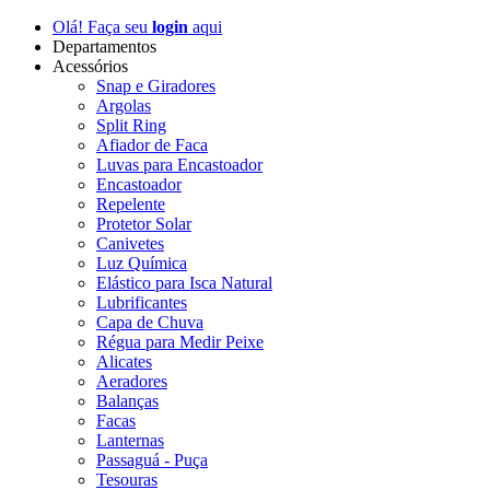
Olá! Faça seu
login
aqui
Departamentos
Acessórios
Snap e Giradores
Argolas
Split Ring
Afiador de Faca
Luvas para Encastoador
Encastoador
Repelente
Protetor Solar
Canivetes
Luz Química
Elástico para Isca Natural
Lubrificantes
Capa de Chuva
Régua para Medir Peixe
Alicates
Aeradores
Balanças
Facas
Lanternas
Passaguá - Puça
Tesouras