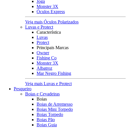
Jogá
Monster 3X
Óculos Express
Veja mais Óculos Polarizados
Luvas e Protect
Característica
Luvas
Protect
Principais Marcas
Owner
Fishing Co
Monster 3X
Albatroz
Mar Negro Fishing
Veja mais Luvas e Protect
Pesqueiro
Boias e Cevadeiras
Boias
Boias de Arremesso
Boias Mini Torpedo
Boias Torpedo
Boias Pão
Boias Guia