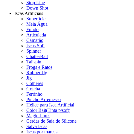
Stop Line
Down Shot
Iscas Artificiais
Superfície
Meia Água
Fundo
Articulada
Camarão
Iscas Soft
Spinner
ChatterBait
Tailspin
Frogs e Ratos
Rubber JIg
Jig
Colheres
Gotcha
Ferrinho
Pincho Arremesso
Hélice para Isca Artificial
Color Bait(Tinta p/soft)
Magic Lures
Cerdas de Saia de Silicone
Salva Iscas
Iscas por marcas