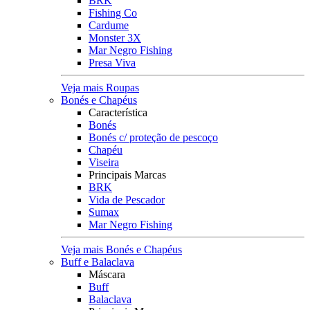
BRK
Fishing Co
Cardume
Monster 3X
Mar Negro Fishing
Presa Viva
Veja mais Roupas
Bonés e Chapéus
Característica
Bonés
Bonés c/ proteção de pescoço
Chapéu
Viseira
Principais Marcas
BRK
Vida de Pescador
Sumax
Mar Negro Fishing
Veja mais Bonés e Chapéus
Buff e Balaclava
Máscara
Buff
Balaclava