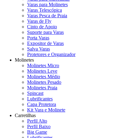
Varas para Molinetes
Varas Telescópica
Varas Pesca de Praia
Varas de Fly
Cinto de Apoio
Suporte para Varas
Porta Varas
Expositor de Varas
Salva Varas
Protetores e Organizador
Molinetes
Molinetes Micro
Molinetes Leve
Molinetes Médio
Molinetes Pesado
Molinetes Praia
Spincast
Lubrificantes
Capa Protetora
Kit Vara e Molinete
Carretilhas
Perfil Alto
Perfil Baixo
Big Game
Lubrificantes