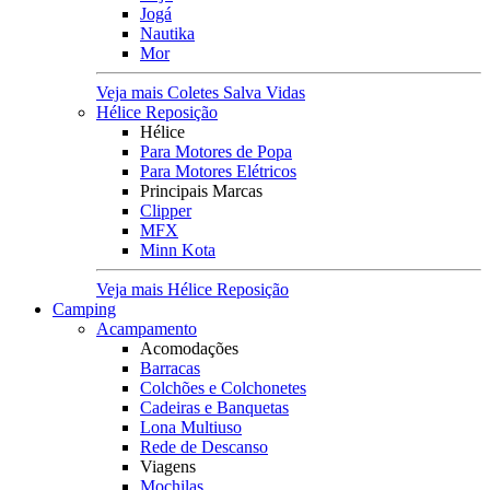
Jogá
Nautika
Mor
Veja mais Coletes Salva Vidas
Hélice Reposição
Hélice
Para Motores de Popa
Para Motores Elétricos
Principais Marcas
Clipper
MFX
Minn Kota
Veja mais Hélice Reposição
Camping
Acampamento
Acomodações
Barracas
Colchões e Colchonetes
Cadeiras e Banquetas
Lona Multiuso
Rede de Descanso
Viagens
Mochilas