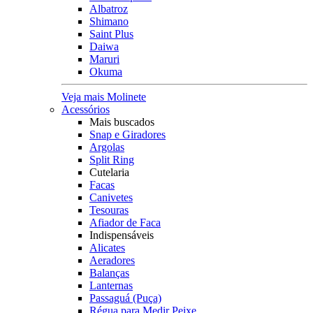
Albatroz
Shimano
Saint Plus
Daiwa
Maruri
Okuma
Veja mais Molinete
Acessórios
Mais buscados
Snap e Giradores
Argolas
Split Ring
Cutelaria
Facas
Canivetes
Tesouras
Afiador de Faca
Indispensáveis
Alicates
Aeradores
Balanças
Lanternas
Passaguá (Puça)
Régua para Medir Peixe