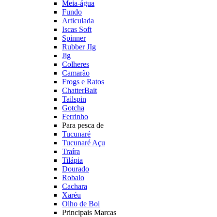
Meia-água
Fundo
Articulada
Iscas Soft
Spinner
Rubber JIg
Jig
Colheres
Camarão
Frogs e Ratos
ChatterBait
Tailspin
Gotcha
Ferrinho
Para pesca de
Tucunaré
Tucunaré Açu
Traíra
Tilápia
Dourado
Robalo
Cachara
Xaréu
Olho de Boi
Principais Marcas