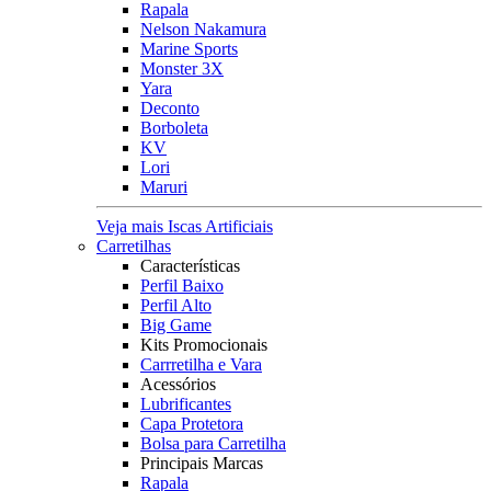
Rapala
Nelson Nakamura
Marine Sports
Monster 3X
Yara
Deconto
Borboleta
KV
Lori
Maruri
Veja mais Iscas Artificiais
Carretilhas
Características
Perfil Baixo
Perfil Alto
Big Game
Kits Promocionais
Carrretilha e Vara
Acessórios
Lubrificantes
Capa Protetora
Bolsa para Carretilha
Principais Marcas
Rapala