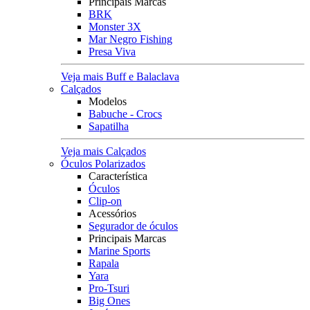
Principais Marcas
BRK
Monster 3X
Mar Negro Fishing
Presa Viva
Veja mais Buff e Balaclava
Calçados
Modelos
Babuche - Crocs
Sapatilha
Veja mais Calçados
Óculos Polarizados
Característica
Óculos
Clip-on
Acessórios
Segurador de óculos
Principais Marcas
Marine Sports
Rapala
Yara
Pro-Tsuri
Big Ones