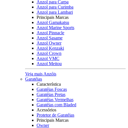
Anzol para Carpa
Anzol para Curimba
Anzol para Lambari
Principais Marcas
Anzol Gamakatsu
Anzol Marine Sports
Anzol Pinnacle
Anzol Sasame
Anzol Owner
Anzol Kenzaki
Anzol Crown
Anzol VMC
Anzol Meitou
Veja mais Anzóis
Garatéias
Característica
Garatéias Foscas
Garatéias Pretas
Garatéias Vermelhas
Garatéias com Bladed
Acessórios
Protetor de Garatéias
Principais Marcas
Owner