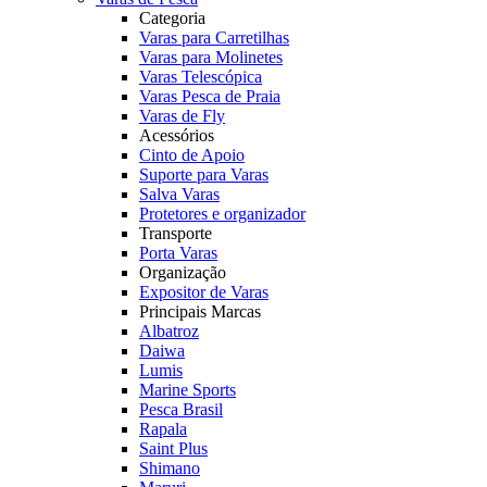
Categoria
Varas para Carretilhas
Varas para Molinetes
Varas Telescópica
Varas Pesca de Praia
Varas de Fly
Acessórios
Cinto de Apoio
Suporte para Varas
Salva Varas
Protetores e organizador
Transporte
Porta Varas
Organização
Expositor de Varas
Principais Marcas
Albatroz
Daiwa
Lumis
Marine Sports
Pesca Brasil
Rapala
Saint Plus
Shimano