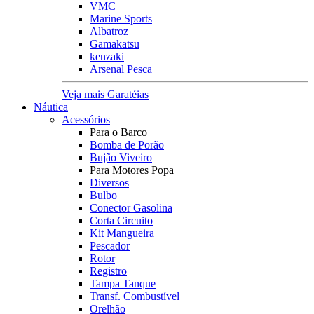
VMC
Marine Sports
Albatroz
Gamakatsu
kenzaki
Arsenal Pesca
Veja mais Garatéias
Náutica
Acessórios
Para o Barco
Bomba de Porão
Bujão Viveiro
Para Motores Popa
Diversos
Bulbo
Conector Gasolina
Corta Circuito
Kit Mangueira
Pescador
Rotor
Registro
Tampa Tanque
Transf. Combustível
Orelhão