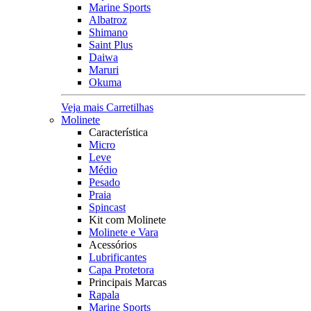
Marine Sports
Albatroz
Shimano
Saint Plus
Daiwa
Maruri
Okuma
Veja mais Carretilhas
Molinete
Característica
Micro
Leve
Médio
Pesado
Praia
Spincast
Kit com Molinete
Molinete e Vara
Acessórios
Lubrificantes
Capa Protetora
Principais Marcas
Rapala
Marine Sports