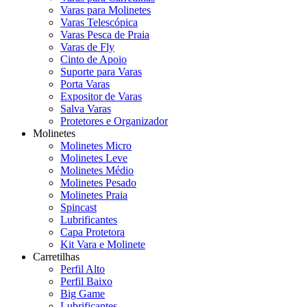
Varas para Molinetes
Varas Telescópica
Varas Pesca de Praia
Varas de Fly
Cinto de Apoio
Suporte para Varas
Porta Varas
Expositor de Varas
Salva Varas
Protetores e Organizador
Molinetes
Molinetes Micro
Molinetes Leve
Molinetes Médio
Molinetes Pesado
Molinetes Praia
Spincast
Lubrificantes
Capa Protetora
Kit Vara e Molinete
Carretilhas
Perfil Alto
Perfil Baixo
Big Game
Lubrificantes