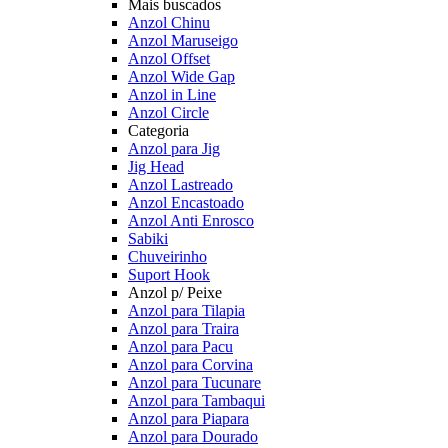
Mais buscados
Anzol Chinu
Anzol Maruseigo
Anzol Offset
Anzol Wide Gap
Anzol in Line
Anzol Circle
Categoria
Anzol para Jig
Jig Head
Anzol Lastreado
Anzol Encastoado
Anzol Anti Enrosco
Sabiki
Chuveirinho
Suport Hook
Anzol p/ Peixe
Anzol para Tilapia
Anzol para Traira
Anzol para Pacu
Anzol para Corvina
Anzol para Tucunare
Anzol para Tambaqui
Anzol para Piapara
Anzol para Dourado