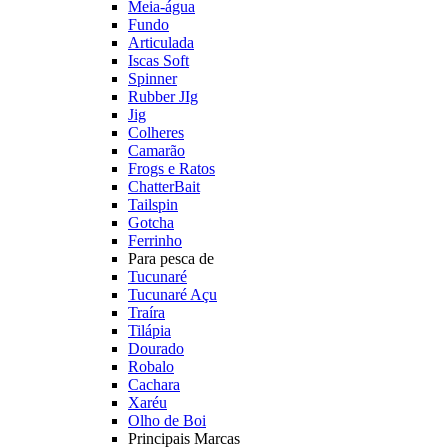
Meia-água
Fundo
Articulada
Iscas Soft
Spinner
Rubber JIg
Jig
Colheres
Camarão
Frogs e Ratos
ChatterBait
Tailspin
Gotcha
Ferrinho
Para pesca de
Tucunaré
Tucunaré Açu
Traíra
Tilápia
Dourado
Robalo
Cachara
Xaréu
Olho de Boi
Principais Marcas