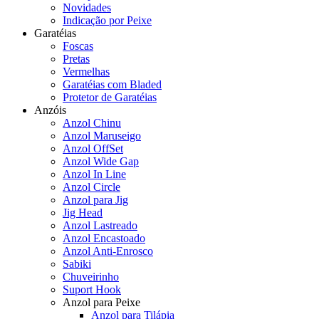
Novidades
Indicação por Peixe
Garatéias
Foscas
Pretas
Vermelhas
Garatéias com Bladed
Protetor de Garatéias
Anzóis
Anzol Chinu
Anzol Maruseigo
Anzol OffSet
Anzol Wide Gap
Anzol In Line
Anzol Circle
Anzol para Jig
Jig Head
Anzol Lastreado
Anzol Encastoado
Anzol Anti-Enrosco
Sabiki
Chuveirinho
Suport Hook
Anzol para Peixe
Anzol para Tilápia