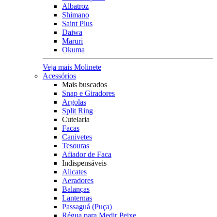
Albatroz
Shimano
Saint Plus
Daiwa
Maruri
Okuma
Veja mais Molinete
Acessórios
Mais buscados
Snap e Giradores
Argolas
Split Ring
Cutelaria
Facas
Canivetes
Tesouras
Afiador de Faca
Indispensáveis
Alicates
Aeradores
Balanças
Lanternas
Passaguá (Puça)
Régua para Medir Peixe