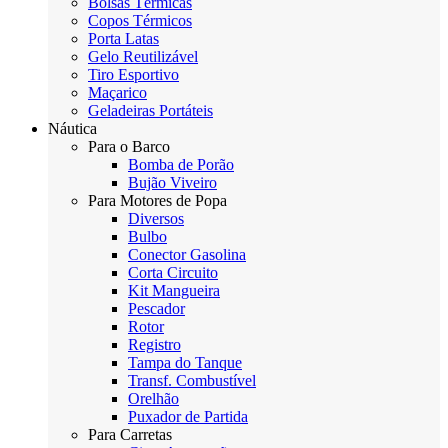
Bolsas Térmicas
Copos Térmicos
Porta Latas
Gelo Reutilizável
Tiro Esportivo
Maçarico
Geladeiras Portáteis
Náutica
Para o Barco
Bomba de Porão
Bujão Viveiro
Para Motores de Popa
Diversos
Bulbo
Conector Gasolina
Corta Circuito
Kit Mangueira
Pescador
Rotor
Registro
Tampa do Tanque
Transf. Combustível
Orelhão
Puxador de Partida
Para Carretas