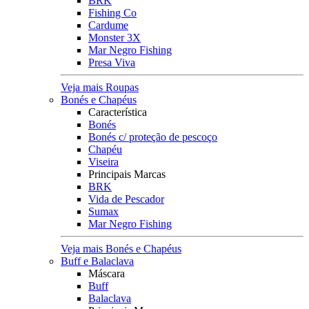
BRK
Fishing Co
Cardume
Monster 3X
Mar Negro Fishing
Presa Viva
Veja mais Roupas
Bonés e Chapéus
Característica
Bonés
Bonés c/ proteção de pescoço
Chapéu
Viseira
Principais Marcas
BRK
Vida de Pescador
Sumax
Mar Negro Fishing
Veja mais Bonés e Chapéus
Buff e Balaclava
Máscara
Buff
Balaclava