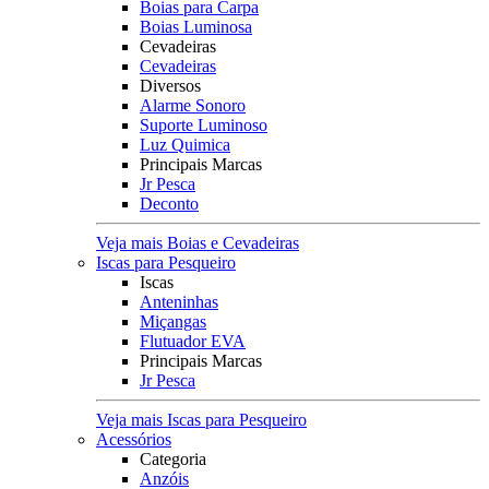
Boias para Carpa
Boias Luminosa
Cevadeiras
Cevadeiras
Diversos
Alarme Sonoro
Suporte Luminoso
Luz Quimica
Principais Marcas
Jr Pesca
Deconto
Veja mais Boias e Cevadeiras
Iscas para Pesqueiro
Iscas
Anteninhas
Miçangas
Flutuador EVA
Principais Marcas
Jr Pesca
Veja mais Iscas para Pesqueiro
Acessórios
Categoria
Anzóis