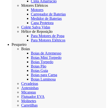
Cinta Amarração
Motores Elétricos
Motores
Carregador de Baterias
Medidor de Baterias
Capa Protetora
Colete Salva Vidas
Hélice de Reposição
Para Motores de Popa
Para Motores Elétricos
Pesqueiro
Boias
Boias de Arremesso
Boias Mini Torpedo
Boias Torpedo
Boias Pão
Boias Guia
Boias para Carpa
Boias Luminosa
Cevadeiras
Anteninhas
Miçangas
Flutuador EVA
Molinetes
Carretilhas