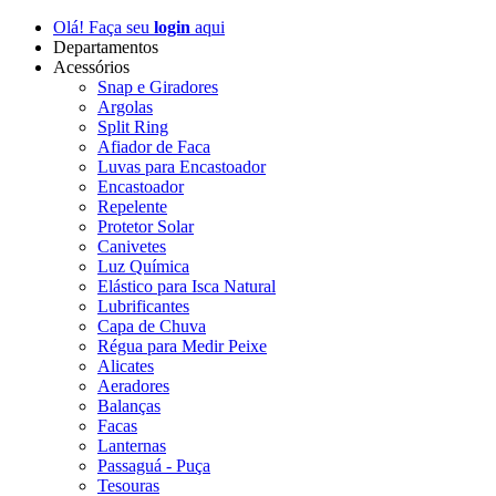
Olá! Faça seu
login
aqui
Departamentos
Acessórios
Snap e Giradores
Argolas
Split Ring
Afiador de Faca
Luvas para Encastoador
Encastoador
Repelente
Protetor Solar
Canivetes
Luz Química
Elástico para Isca Natural
Lubrificantes
Capa de Chuva
Régua para Medir Peixe
Alicates
Aeradores
Balanças
Facas
Lanternas
Passaguá - Puça
Tesouras