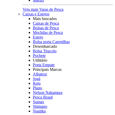
Maruri
Veja mais Varas de Pesca
Caixas e Estojos
Mais buscados
Caixas de Pesca
Bolsas de Pesca
Mochilas de Pesca
Estojo
Bolsa porta Carretilhas
Desembarcado
Bolsa Tiracolo
Pochete
Utilitário
Porta Empate
Principais Marcas
Albatroz
Jogá
Raju
Plano
Nelson Nakamura
Pesca Brasil
Sumax
Shimano
Nautika