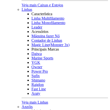
Veja mais Caixas e Estojos
Linhas
Característica
Linha Multifilamento
Linha Monofilamento
Leader
Acessórios
Máquina fazer Nó
Contador de Linhas
Magic Line(Monster 3x)
Principais Marcas
Daiwa
Marine Sports
YGK
Owner
Power Pro
Sufix
Shimano
Raiglon
Fast Line
Araty
Veja mais Linhas
Anzóis