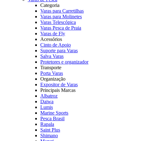
Categoria
Varas para Carretilhas
Varas para Molinetes
Varas Telescópica
Varas Pesca de Praia
Varas de Fly
Acessórios
Cinto de Apoio
Suporte para Varas
Salva Varas
Protetores e organizador
Transporte
Porta Varas
Organização
Expositor de Varas
Principais Marcas
Albatroz
Daiwa
Lumis
Marine Sports
Pesca Brasil
Rapala
Saint Plus
Shimano