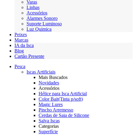
Varas
Linhas
Acessórios
Alarmes Sonoro
Suporte Luminoso
Luz Quimica
Peixes
Marcas
IA da Isca
Blog
Cartão Presente
Pesca
Iscas Artificiais
Mais Buscados
Novidades
Acessórios
Hélice para Isca Artificial
Color Bait(Tinta p/soft)
Magic Lures
Pincho Arremesso
Cerdas de Saia de Silicone
Salva Iscas
Categorias
Superfície