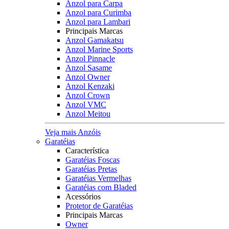
Anzol para Carpa
Anzol para Curimba
Anzol para Lambari
Principais Marcas
Anzol Gamakatsu
Anzol Marine Sports
Anzol Pinnacle
Anzol Sasame
Anzol Owner
Anzol Kenzaki
Anzol Crown
Anzol VMC
Anzol Meitou
Veja mais Anzóis
Garatéias
Característica
Garatéias Foscas
Garatéias Pretas
Garatéias Vermelhas
Garatéias com Bladed
Acessórios
Protetor de Garatéias
Principais Marcas
Owner