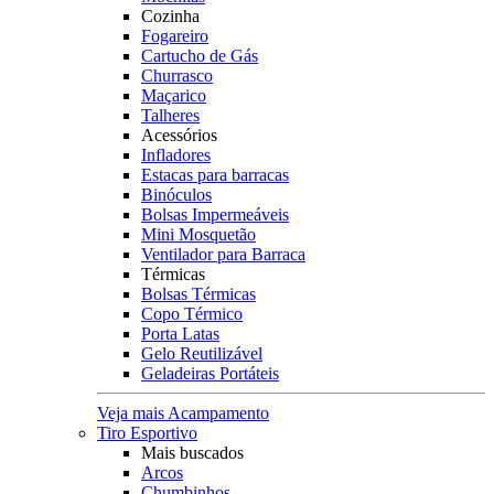
Cozinha
Fogareiro
Cartucho de Gás
Churrasco
Maçarico
Talheres
Acessórios
Infladores
Estacas para barracas
Binóculos
Bolsas Impermeáveis
Mini Mosquetão
Ventilador para Barraca
Térmicas
Bolsas Térmicas
Copo Térmico
Porta Latas
Gelo Reutilizável
Geladeiras Portáteis
Veja mais Acampamento
Tiro Esportivo
Mais buscados
Arcos
Chumbinhos