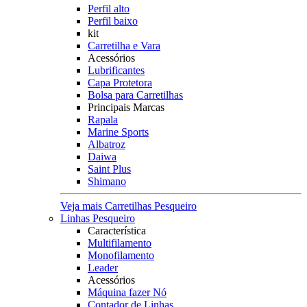
Perfil alto
Perfil baixo
kit
Carretilha e Vara
Acessórios
Lubrificantes
Capa Protetora
Bolsa para Carretilhas
Principais Marcas
Rapala
Marine Sports
Albatroz
Daiwa
Saint Plus
Shimano
Veja mais Carretilhas Pesqueiro
Linhas Pesqueiro
Característica
Multifilamento
Monofilamento
Leader
Acessórios
Máquina fazer Nó
Contador de Linhas