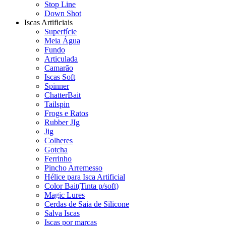
Stop Line
Down Shot
Iscas Artificiais
Superfície
Meia Água
Fundo
Articulada
Camarão
Iscas Soft
Spinner
ChatterBait
Tailspin
Frogs e Ratos
Rubber JIg
Jig
Colheres
Gotcha
Ferrinho
Pincho Arremesso
Hélice para Isca Artificial
Color Bait(Tinta p/soft)
Magic Lures
Cerdas de Saia de Silicone
Salva Iscas
Iscas por marcas