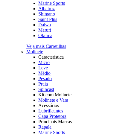
Marine Sports
Albatroz
Shimano
Saint Plus
Daiwa
Maruri
Okuma
Veja mais Carretilhas
Molinete
Característica
Micro
Leve
Médio
Pesado
Praia
Spincast
Kit com Molinete
Molinete e Vara
Acessórios
Lubrificantes
Capa Protetora
Principais Marcas
Rapala
Marine Sports