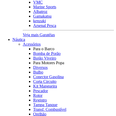
VMC
Marine Sports
Albatroz
Gamakatsu
kenzaki
Arsenal Pesca
Veja mais Garatéias
Náutica
Acessórios
Para o Barco
Bomba de Porão
Bujão Viveiro
Para Motores Popa
Diversos
Bulbo
Conector Gasolina
Corta Circuito
Kit Mangueira
Pescador
Rotor
Registro
Tampa Tanque
Transf. Combustível
Orelhão