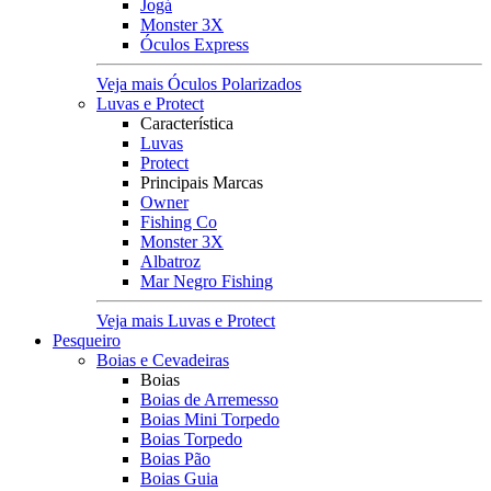
Jogá
Monster 3X
Óculos Express
Veja mais Óculos Polarizados
Luvas e Protect
Característica
Luvas
Protect
Principais Marcas
Owner
Fishing Co
Monster 3X
Albatroz
Mar Negro Fishing
Veja mais Luvas e Protect
Pesqueiro
Boias e Cevadeiras
Boias
Boias de Arremesso
Boias Mini Torpedo
Boias Torpedo
Boias Pão
Boias Guia