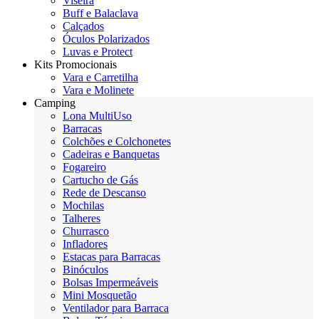
Viseira
Buff e Balaclava
Calçados
Óculos Polarizados
Luvas e Protect
Kits Promocionais
Vara e Carretilha
Vara e Molinete
Camping
Lona MultiUso
Barracas
Colchões e Colchonetes
Cadeiras e Banquetas
Fogareiro
Cartucho de Gás
Rede de Descanso
Mochilas
Talheres
Churrasco
Infladores
Estacas para Barracas
Binóculos
Bolsas Impermeáveis
Mini Mosquetão
Ventilador para Barraca