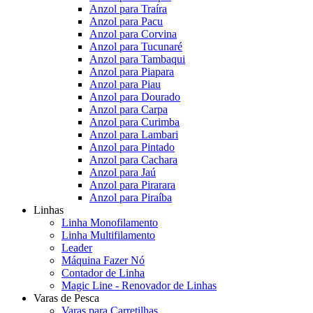
Anzol para Traíra
Anzol para Pacu
Anzol para Corvina
Anzol para Tucunaré
Anzol para Tambaqui
Anzol para Piapara
Anzol para Piau
Anzol para Dourado
Anzol para Carpa
Anzol para Curimba
Anzol para Lambari
Anzol para Pintado
Anzol para Cachara
Anzol para Jaú
Anzol para Pirarara
Anzol para Piraíba
Linhas
Linha Monofilamento
Linha Multifilamento
Leader
Máquina Fazer Nó
Contador de Linha
Magic Line - Renovador de Linhas
Varas de Pesca
Varas para Carretilhas