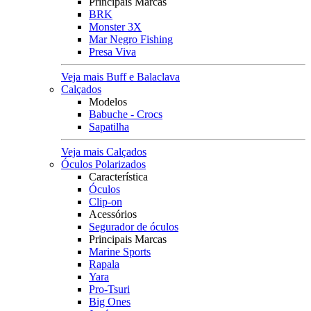
Principais Marcas
BRK
Monster 3X
Mar Negro Fishing
Presa Viva
Veja mais Buff e Balaclava
Calçados
Modelos
Babuche - Crocs
Sapatilha
Veja mais Calçados
Óculos Polarizados
Característica
Óculos
Clip-on
Acessórios
Segurador de óculos
Principais Marcas
Marine Sports
Rapala
Yara
Pro-Tsuri
Big Ones