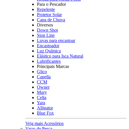
Para o Pescador
Repelente
Protetor Solar
Capa de Chuva
Diversos
Down Shot
Stop Line
Luvas para encastoar
Encastoador
Luz Química
Elástico para Isca Natural
Lubrificantes
Principais Marcas
Glico
Capella
CCM
Owner
Mury
Celta
Yara
Alligator
Blue Fox
Veja mais Acessórios
Varas de Pesca