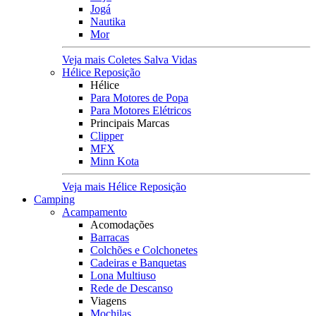
Jogá
Nautika
Mor
Veja mais Coletes Salva Vidas
Hélice Reposição
Hélice
Para Motores de Popa
Para Motores Elétricos
Principais Marcas
Clipper
MFX
Minn Kota
Veja mais Hélice Reposição
Camping
Acampamento
Acomodações
Barracas
Colchões e Colchonetes
Cadeiras e Banquetas
Lona Multiuso
Rede de Descanso
Viagens
Mochilas