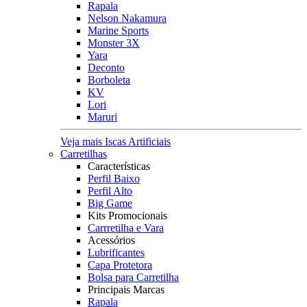
Rapala
Nelson Nakamura
Marine Sports
Monster 3X
Yara
Deconto
Borboleta
KV
Lori
Maruri
Veja mais Iscas Artificiais
Carretilhas
Características
Perfil Baixo
Perfil Alto
Big Game
Kits Promocionais
Carrretilha e Vara
Acessórios
Lubrificantes
Capa Protetora
Bolsa para Carretilha
Principais Marcas
Rapala