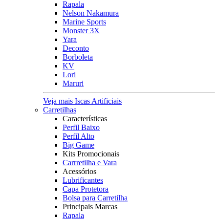
Rapala
Nelson Nakamura
Marine Sports
Monster 3X
Yara
Deconto
Borboleta
KV
Lori
Maruri
Veja mais Iscas Artificiais
Carretilhas
Características
Perfil Baixo
Perfil Alto
Big Game
Kits Promocionais
Carrretilha e Vara
Acessórios
Lubrificantes
Capa Protetora
Bolsa para Carretilha
Principais Marcas
Rapala