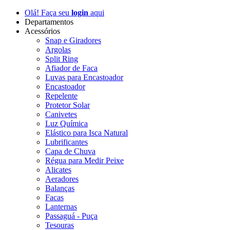
Olá! Faça seu
login
aqui
Departamentos
Acessórios
Snap e Giradores
Argolas
Split Ring
Afiador de Faca
Luvas para Encastoador
Encastoador
Repelente
Protetor Solar
Canivetes
Luz Química
Elástico para Isca Natural
Lubrificantes
Capa de Chuva
Régua para Medir Peixe
Alicates
Aeradores
Balanças
Facas
Lanternas
Passaguá - Puça
Tesouras