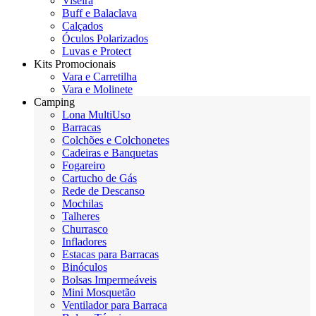
Viseira
Buff e Balaclava
Calçados
Óculos Polarizados
Luvas e Protect
Kits Promocionais
Vara e Carretilha
Vara e Molinete
Camping
Lona MultiUso
Barracas
Colchões e Colchonetes
Cadeiras e Banquetas
Fogareiro
Cartucho de Gás
Rede de Descanso
Mochilas
Talheres
Churrasco
Infladores
Estacas para Barracas
Binóculos
Bolsas Impermeáveis
Mini Mosquetão
Ventilador para Barraca