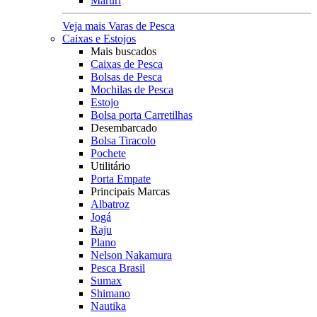
Maruri
Veja mais Varas de Pesca
Caixas e Estojos
Mais buscados
Caixas de Pesca
Bolsas de Pesca
Mochilas de Pesca
Estojo
Bolsa porta Carretilhas
Desembarcado
Bolsa Tiracolo
Pochete
Utilitário
Porta Empate
Principais Marcas
Albatroz
Jogá
Raju
Plano
Nelson Nakamura
Pesca Brasil
Sumax
Shimano
Nautika