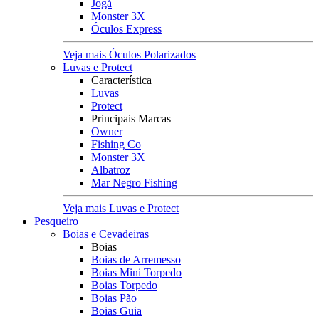
Jogá
Monster 3X
Óculos Express
Veja mais Óculos Polarizados
Luvas e Protect
Característica
Luvas
Protect
Principais Marcas
Owner
Fishing Co
Monster 3X
Albatroz
Mar Negro Fishing
Veja mais Luvas e Protect
Pesqueiro
Boias e Cevadeiras
Boias
Boias de Arremesso
Boias Mini Torpedo
Boias Torpedo
Boias Pão
Boias Guia