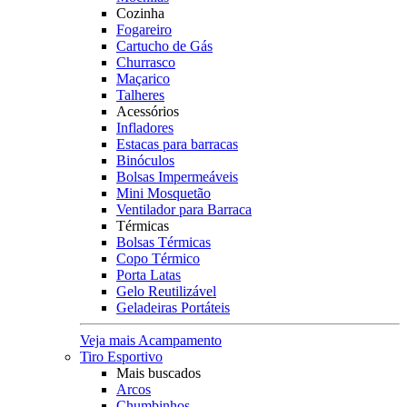
Cozinha
Fogareiro
Cartucho de Gás
Churrasco
Maçarico
Talheres
Acessórios
Infladores
Estacas para barracas
Binóculos
Bolsas Impermeáveis
Mini Mosquetão
Ventilador para Barraca
Térmicas
Bolsas Térmicas
Copo Térmico
Porta Latas
Gelo Reutilizável
Geladeiras Portáteis
Veja mais Acampamento
Tiro Esportivo
Mais buscados
Arcos
Chumbinhos