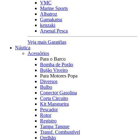
VMC
Marine Sports
Albatroz
Gamakatsu
kenzaki
Arsenal Pesca
Veja mais Garatéias
Náutica
Acessórios
Para o Barco
Bomba de Porão
Bujão Viveiro
Para Motores Popa
Diversos
Bulbo
Conector Gasolina
Corta Circuito
Kit Mangueira
Pescador
Rotor
Registro
Tampa Tanque
Transf. Combustível
Orelhão