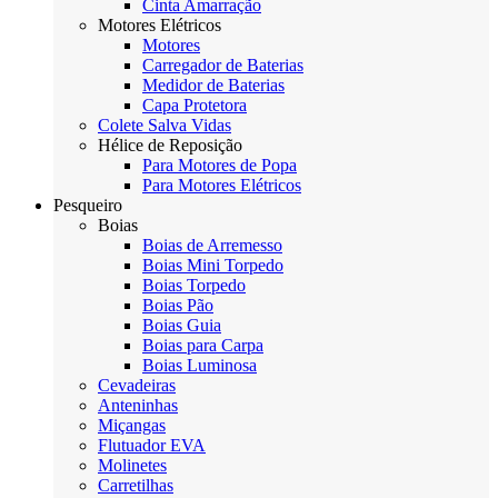
Cinta Amarração
Motores Elétricos
Motores
Carregador de Baterias
Medidor de Baterias
Capa Protetora
Colete Salva Vidas
Hélice de Reposição
Para Motores de Popa
Para Motores Elétricos
Pesqueiro
Boias
Boias de Arremesso
Boias Mini Torpedo
Boias Torpedo
Boias Pão
Boias Guia
Boias para Carpa
Boias Luminosa
Cevadeiras
Anteninhas
Miçangas
Flutuador EVA
Molinetes
Carretilhas