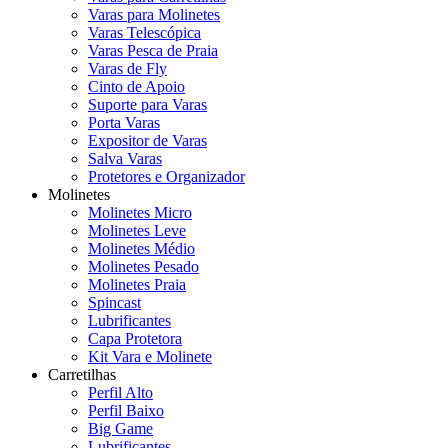
Varas para Molinetes
Varas Telescópica
Varas Pesca de Praia
Varas de Fly
Cinto de Apoio
Suporte para Varas
Porta Varas
Expositor de Varas
Salva Varas
Protetores e Organizador
Molinetes
Molinetes Micro
Molinetes Leve
Molinetes Médio
Molinetes Pesado
Molinetes Praia
Spincast
Lubrificantes
Capa Protetora
Kit Vara e Molinete
Carretilhas
Perfil Alto
Perfil Baixo
Big Game
Lubrificantes