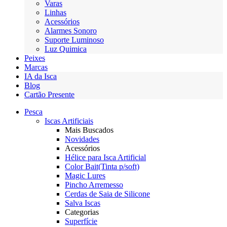
Varas
Linhas
Acessórios
Alarmes Sonoro
Suporte Luminoso
Luz Quimica
Peixes
Marcas
IA da Isca
Blog
Cartão Presente
Pesca
Iscas Artificiais
Mais Buscados
Novidades
Acessórios
Hélice para Isca Artificial
Color Bait(Tinta p/soft)
Magic Lures
Pincho Arremesso
Cerdas de Saia de Silicone
Salva Iscas
Categorias
Superfície