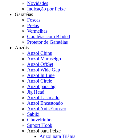
Novidades
Indicação por Peixe
Garatéias
Foscas
Pretas
Vermelhas
Garatéias com Bladed
Protetor de Garatéias
Anzóis
Anzol Chinu
Anzol Maruseigo
Anzol OffSet
Anzol Wide Gap
Anzol In Line
Anzol Circle
Anzol para Jig
Jig Head
Anzol Lastreado
Anzol Encastoado
Anzol Anti-Enrosco
Sabiki
Chuveirinho
Suport Hook
Anzol para Peixe
Anzol para Tilápia