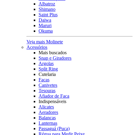
Albatroz
Shimano
Saint Plus
Daiwa
Maruri
Okuma
Veja mais Molinete
Acessórios
Mais buscados
Snap e Giradores
Argolas
Split Ring
Cutelaria
Facas
Canivetes
Tesouras
Afiador de Faca
Indispensáveis
Alicates
Aeradores
Balanças
Lanternas
Passaguá (Puça)
Régua para Medir Peixe