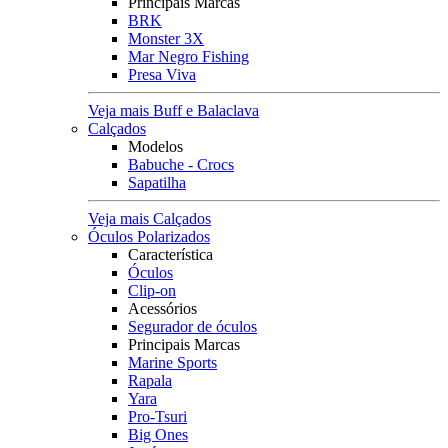
Principais Marcas
BRK
Monster 3X
Mar Negro Fishing
Presa Viva
Veja mais Buff e Balaclava
Calçados
Modelos
Babuche - Crocs
Sapatilha
Veja mais Calçados
Óculos Polarizados
Característica
Óculos
Clip-on
Acessórios
Segurador de óculos
Principais Marcas
Marine Sports
Rapala
Yara
Pro-Tsuri
Big Ones