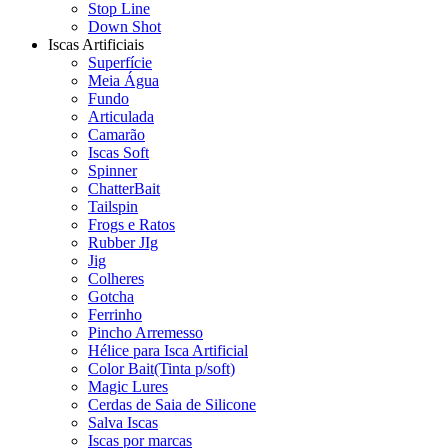
Stop Line
Down Shot
Iscas Artificiais
Superfície
Meia Água
Fundo
Articulada
Camarão
Iscas Soft
Spinner
ChatterBait
Tailspin
Frogs e Ratos
Rubber JIg
Jig
Colheres
Gotcha
Ferrinho
Pincho Arremesso
Hélice para Isca Artificial
Color Bait(Tinta p/soft)
Magic Lures
Cerdas de Saia de Silicone
Salva Iscas
Iscas por marcas