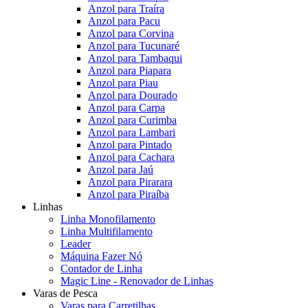
Anzol para Traíra
Anzol para Pacu
Anzol para Corvina
Anzol para Tucunaré
Anzol para Tambaqui
Anzol para Piapara
Anzol para Piau
Anzol para Dourado
Anzol para Carpa
Anzol para Curimba
Anzol para Lambari
Anzol para Pintado
Anzol para Cachara
Anzol para Jaú
Anzol para Pirarara
Anzol para Piraíba
Linhas
Linha Monofilamento
Linha Multifilamento
Leader
Máquina Fazer Nó
Contador de Linha
Magic Line - Renovador de Linhas
Varas de Pesca
Varas para Carretilhas