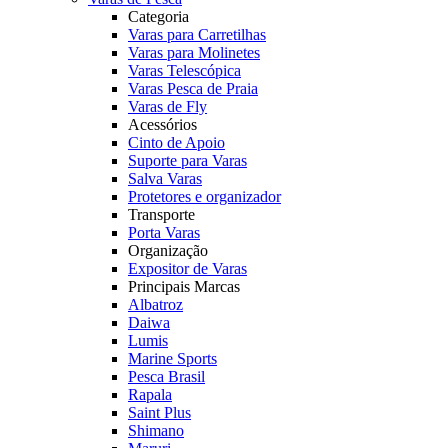
Categoria
Varas para Carretilhas
Varas para Molinetes
Varas Telescópica
Varas Pesca de Praia
Varas de Fly
Acessórios
Cinto de Apoio
Suporte para Varas
Salva Varas
Protetores e organizador
Transporte
Porta Varas
Organização
Expositor de Varas
Principais Marcas
Albatroz
Daiwa
Lumis
Marine Sports
Pesca Brasil
Rapala
Saint Plus
Shimano