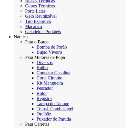
Bolsas Térmicas
Copos Térmicos
Porta Latas
Gelo Reutilizável
Tiro Esportivo
Maçarico
Geladeiras Portáteis
Náutica
Para o Barco
Bomba de Porão
Bujão Viveiro
Para Motores de Popa
Diversos
Bulbo
Conector Gasolina
Corta Circuito
Kit Mangueira
Pescador
Rotor
Registro
Tampa do Tanque
Transf. Combustível
Orelhão
Puxador de Partida
Para Carretas