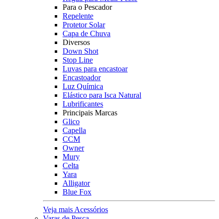
Para o Pescador
Repelente
Protetor Solar
Capa de Chuva
Diversos
Down Shot
Stop Line
Luvas para encastoar
Encastoador
Luz Química
Elástico para Isca Natural
Lubrificantes
Principais Marcas
Glico
Capella
CCM
Owner
Mury
Celta
Yara
Alligator
Blue Fox
Veja mais Acessórios
Varas de Pesca