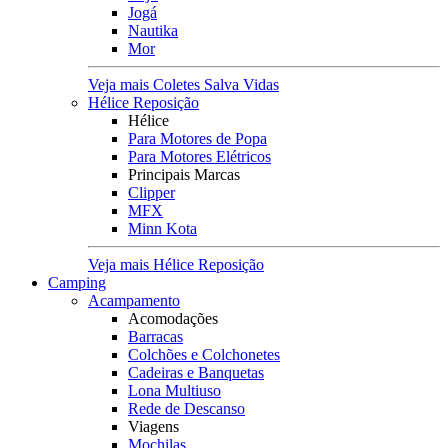
Jogá
Nautika
Mor
Veja mais Coletes Salva Vidas
Hélice Reposição
Hélice
Para Motores de Popa
Para Motores Elétricos
Principais Marcas
Clipper
MFX
Minn Kota
Veja mais Hélice Reposição
Camping
Acampamento
Acomodações
Barracas
Colchões e Colchonetes
Cadeiras e Banquetas
Lona Multiuso
Rede de Descanso
Viagens
Mochilas