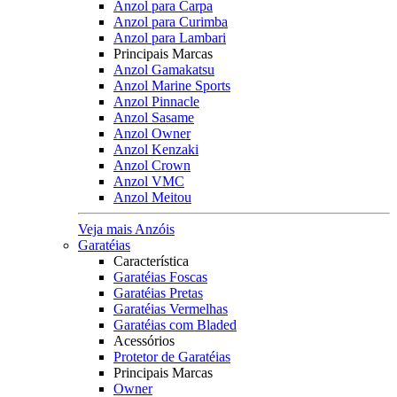
Anzol para Carpa
Anzol para Curimba
Anzol para Lambari
Principais Marcas
Anzol Gamakatsu
Anzol Marine Sports
Anzol Pinnacle
Anzol Sasame
Anzol Owner
Anzol Kenzaki
Anzol Crown
Anzol VMC
Anzol Meitou
Veja mais Anzóis
Garatéias
Característica
Garatéias Foscas
Garatéias Pretas
Garatéias Vermelhas
Garatéias com Bladed
Acessórios
Protetor de Garatéias
Principais Marcas
Owner