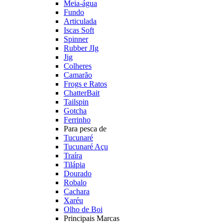
Meia-água
Fundo
Articulada
Iscas Soft
Spinner
Rubber JIg
Jig
Colheres
Camarão
Frogs e Ratos
ChatterBait
Tailspin
Gotcha
Ferrinho
Para pesca de
Tucunaré
Tucunaré Açu
Traíra
Tilápia
Dourado
Robalo
Cachara
Xaréu
Olho de Boi
Principais Marcas