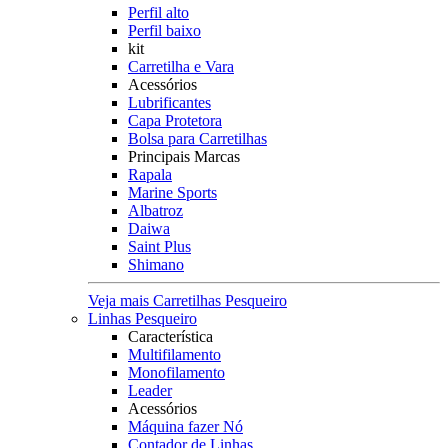
Perfil alto
Perfil baixo
kit
Carretilha e Vara
Acessórios
Lubrificantes
Capa Protetora
Bolsa para Carretilhas
Principais Marcas
Rapala
Marine Sports
Albatroz
Daiwa
Saint Plus
Shimano
Veja mais Carretilhas Pesqueiro
Linhas Pesqueiro
Característica
Multifilamento
Monofilamento
Leader
Acessórios
Máquina fazer Nó
Contador de Linhas