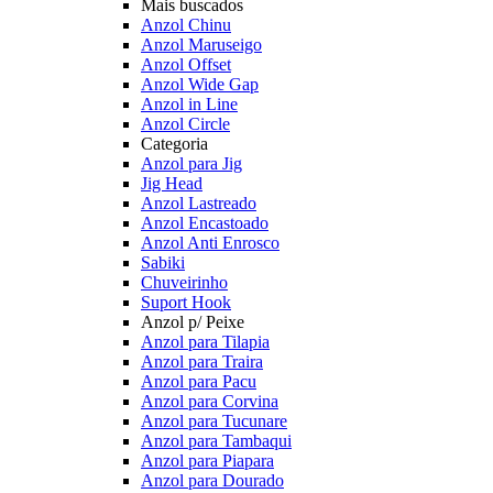
Mais buscados
Anzol Chinu
Anzol Maruseigo
Anzol Offset
Anzol Wide Gap
Anzol in Line
Anzol Circle
Categoria
Anzol para Jig
Jig Head
Anzol Lastreado
Anzol Encastoado
Anzol Anti Enrosco
Sabiki
Chuveirinho
Suport Hook
Anzol p/ Peixe
Anzol para Tilapia
Anzol para Traira
Anzol para Pacu
Anzol para Corvina
Anzol para Tucunare
Anzol para Tambaqui
Anzol para Piapara
Anzol para Dourado