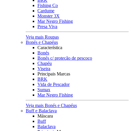
BRK
Fishing Co
Cardume
Monster 3X
Mar Negro Fishing
Presa Viva
Veja mais Roupas
Bonés e Chapéus
Característica
Bonés
Bonés c/ proteção de pescoço
Chapéu
Viseira
Principais Marcas
BRK
Vida de Pescador
Sumax
Mar Negro Fishing
Veja mais Bonés e Chapéus
Buff e Balaclava
Máscara
Buff
Balaclava