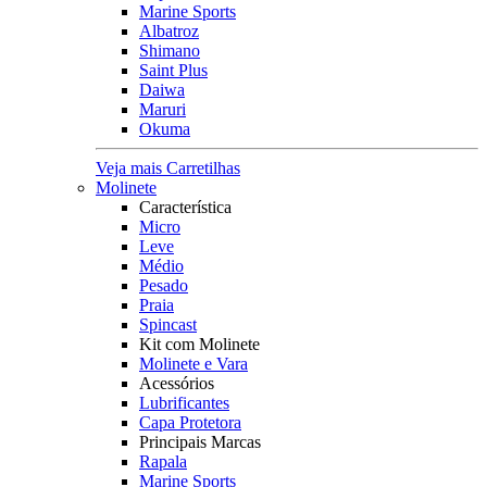
Marine Sports
Albatroz
Shimano
Saint Plus
Daiwa
Maruri
Okuma
Veja mais Carretilhas
Molinete
Característica
Micro
Leve
Médio
Pesado
Praia
Spincast
Kit com Molinete
Molinete e Vara
Acessórios
Lubrificantes
Capa Protetora
Principais Marcas
Rapala
Marine Sports