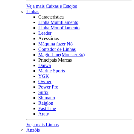
Veja mais Caixas e Estojos
Linhas
Característica
Linha Multifilamento
Linha Monofilamento
Leader
Acessórios
Máquina fazer Nó
Contador de Linhas
Magic Line(Monster 3x)
Principais Marcas
Daiwa
Marine Sports
YGK
Owner
Power Pro
Sufix
Shimano
Raiglon
Fast Line
Araty
Veja mais Linhas
Anzóis