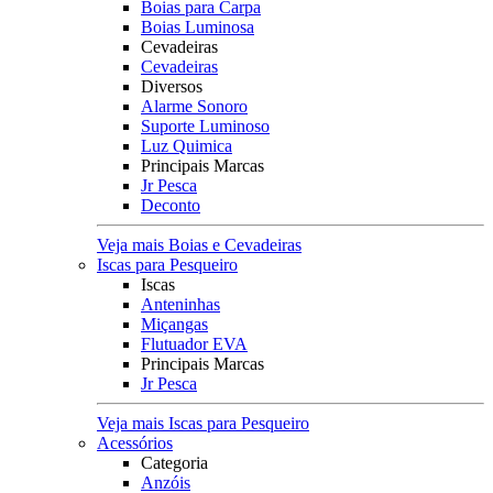
Boias para Carpa
Boias Luminosa
Cevadeiras
Cevadeiras
Diversos
Alarme Sonoro
Suporte Luminoso
Luz Quimica
Principais Marcas
Jr Pesca
Deconto
Veja mais Boias e Cevadeiras
Iscas para Pesqueiro
Iscas
Anteninhas
Miçangas
Flutuador EVA
Principais Marcas
Jr Pesca
Veja mais Iscas para Pesqueiro
Acessórios
Categoria
Anzóis