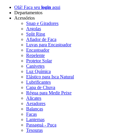
Olá! Faça seu
login
aqui
Departamentos
Acessórios
Snap e Giradores
Argolas
Split Ring
Afiador de Faca
Luvas para Encastoador
Encastoador
Repelente
Protetor Solar
Canivetes
Luz Química
Elástico para Isca Natural
Lubrificantes
Capa de Chuva
Régua para Medir Peixe
Alicates
Aeradores
Balanças
Facas
Lanternas
Passaguá - Puça
Tesouras