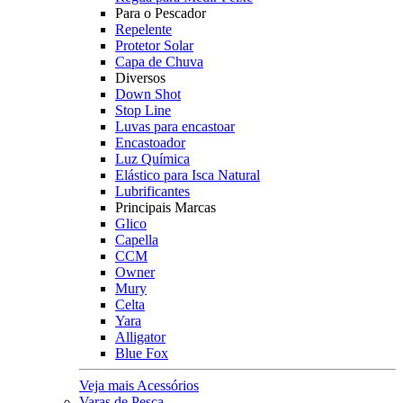
Para o Pescador
Repelente
Protetor Solar
Capa de Chuva
Diversos
Down Shot
Stop Line
Luvas para encastoar
Encastoador
Luz Química
Elástico para Isca Natural
Lubrificantes
Principais Marcas
Glico
Capella
CCM
Owner
Mury
Celta
Yara
Alligator
Blue Fox
Veja mais Acessórios
Varas de Pesca