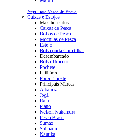
Maruri
Veja mais Varas de Pesca
Caixas e Estojos
Mais buscados
Caixas de Pesca
Bolsas de Pesca
Mochilas de Pesca
Estojo
Bolsa porta Carretilhas
Desembarcado
Bolsa Tiracolo
Pochete
Utilitário
Porta Empate
Principais Marcas
Albatroz
Jogá
Raju
Plano
Nelson Nakamura
Pesca Brasil
Sumax
Shimano
Nautika