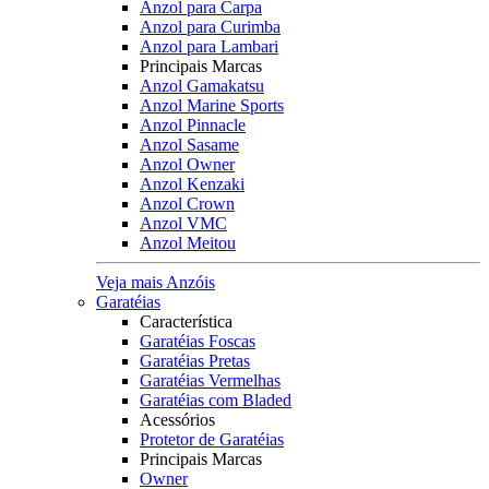
Anzol para Carpa
Anzol para Curimba
Anzol para Lambari
Principais Marcas
Anzol Gamakatsu
Anzol Marine Sports
Anzol Pinnacle
Anzol Sasame
Anzol Owner
Anzol Kenzaki
Anzol Crown
Anzol VMC
Anzol Meitou
Veja mais Anzóis
Garatéias
Característica
Garatéias Foscas
Garatéias Pretas
Garatéias Vermelhas
Garatéias com Bladed
Acessórios
Protetor de Garatéias
Principais Marcas
Owner