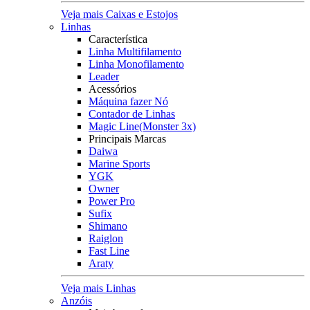
Veja mais Caixas e Estojos
Linhas
Característica
Linha Multifilamento
Linha Monofilamento
Leader
Acessórios
Máquina fazer Nó
Contador de Linhas
Magic Line(Monster 3x)
Principais Marcas
Daiwa
Marine Sports
YGK
Owner
Power Pro
Sufix
Shimano
Raiglon
Fast Line
Araty
Veja mais Linhas
Anzóis