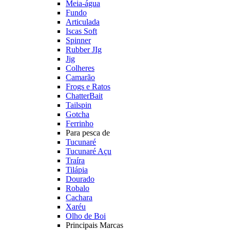
Meia-água
Fundo
Articulada
Iscas Soft
Spinner
Rubber JIg
Jig
Colheres
Camarão
Frogs e Ratos
ChatterBait
Tailspin
Gotcha
Ferrinho
Para pesca de
Tucunaré
Tucunaré Açu
Traíra
Tilápia
Dourado
Robalo
Cachara
Xaréu
Olho de Boi
Principais Marcas