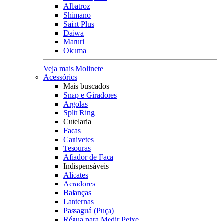
Albatroz
Shimano
Saint Plus
Daiwa
Maruri
Okuma
Veja mais Molinete
Acessórios
Mais buscados
Snap e Giradores
Argolas
Split Ring
Cutelaria
Facas
Canivetes
Tesouras
Afiador de Faca
Indispensáveis
Alicates
Aeradores
Balanças
Lanternas
Passaguá (Puça)
Régua para Medir Peixe