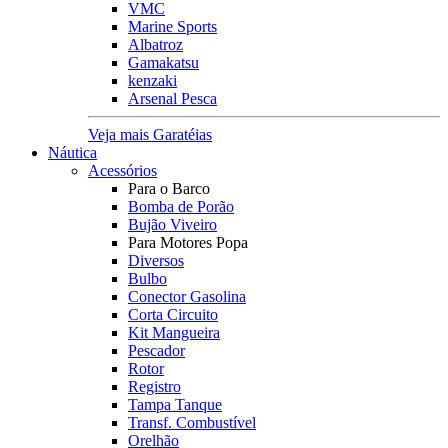
VMC
Marine Sports
Albatroz
Gamakatsu
kenzaki
Arsenal Pesca
Veja mais Garatéias
Náutica
Acessórios
Para o Barco
Bomba de Porão
Bujão Viveiro
Para Motores Popa
Diversos
Bulbo
Conector Gasolina
Corta Circuito
Kit Mangueira
Pescador
Rotor
Registro
Tampa Tanque
Transf. Combustível
Orelhão