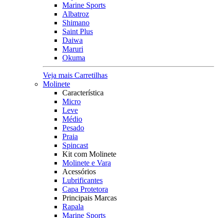
Marine Sports
Albatroz
Shimano
Saint Plus
Daiwa
Maruri
Okuma
Veja mais Carretilhas
Molinete
Característica
Micro
Leve
Médio
Pesado
Praia
Spincast
Kit com Molinete
Molinete e Vara
Acessórios
Lubrificantes
Capa Protetora
Principais Marcas
Rapala
Marine Sports