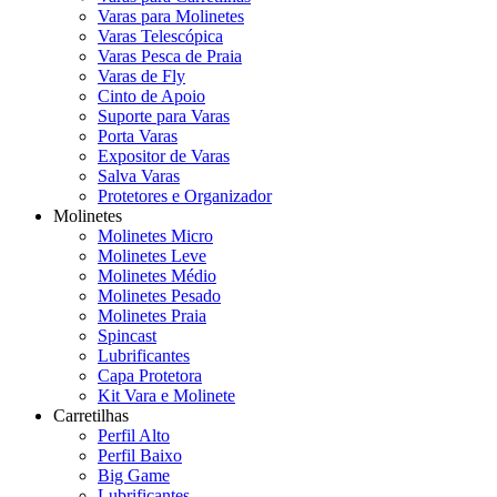
Varas para Molinetes
Varas Telescópica
Varas Pesca de Praia
Varas de Fly
Cinto de Apoio
Suporte para Varas
Porta Varas
Expositor de Varas
Salva Varas
Protetores e Organizador
Molinetes
Molinetes Micro
Molinetes Leve
Molinetes Médio
Molinetes Pesado
Molinetes Praia
Spincast
Lubrificantes
Capa Protetora
Kit Vara e Molinete
Carretilhas
Perfil Alto
Perfil Baixo
Big Game
Lubrificantes