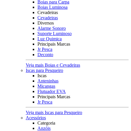
Boias para Carpa
Boias Luminosa
Cevadeiras
Cevadeiras
Diversos
Alarme Sonoro
Suporte Luminoso
Luz Quimica
Principais Marcas
Jr Pesca
Deconto
Veja mais Boias e Cevadeiras
Iscas para Pesqueiro
Iscas
Anteninhas
Miçangas
Flutuador EVA
Principais Marcas
Jr Pesca
Veja mais Iscas para Pesqueiro
Acessórios
Categoria
Anzóis