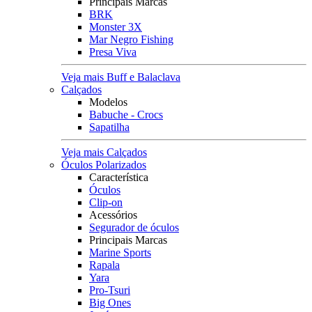
Principais Marcas
BRK
Monster 3X
Mar Negro Fishing
Presa Viva
Veja mais Buff e Balaclava
Calçados
Modelos
Babuche - Crocs
Sapatilha
Veja mais Calçados
Óculos Polarizados
Característica
Óculos
Clip-on
Acessórios
Segurador de óculos
Principais Marcas
Marine Sports
Rapala
Yara
Pro-Tsuri
Big Ones