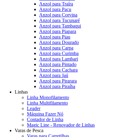
Anzol para Traíra
Anzol para Pacu
Anzol para Corvina
Anzol para Tucunaré
Anzol para Tambaqui
Anzol para Piapara
Anzol para Piau
Anzol para Dourado
Anzol para Carpa
Anzol para Curimba
Anzol para Lambari
Anzol para Pintado
Anzol para Cachara
Anzol para Jaú
Anzol para Pirarara
Anzol para Piraíba
Linhas
Linha Monofilamento
Linha Multifilamento
Leader
Máquina Fazer Nó
Contador de Linha
Magic Line - Renovador de Linhas
Varas de Pesca
Varas para Carretilhas