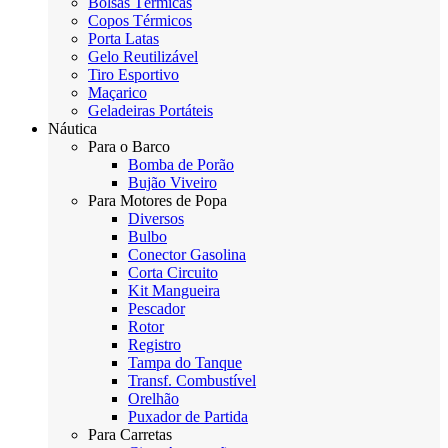
Bolsas Térmicas
Copos Térmicos
Porta Latas
Gelo Reutilizável
Tiro Esportivo
Maçarico
Geladeiras Portáteis
Náutica
Para o Barco
Bomba de Porão
Bujão Viveiro
Para Motores de Popa
Diversos
Bulbo
Conector Gasolina
Corta Circuito
Kit Mangueira
Pescador
Rotor
Registro
Tampa do Tanque
Transf. Combustível
Orelhão
Puxador de Partida
Para Carretas