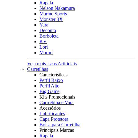
Rapala
Nelson Nakamura
Marine Sports
Monster 3X
Yara
Deconto
Borboleta
KV
Lori
Maruri
Veja mais Iscas Artificiais
Carretilhas
Características
Perfil Baixo
Perfil Alto
Big Game
Kits Promocionais
Carrretilha e Vara
Acessórios
Lubrificantes
Capa Protetora
Bolsa para Carretilha
Principais Marcas
Rapala