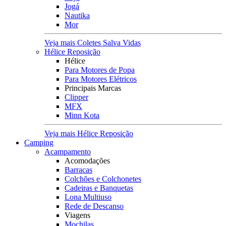
Jogá
Nautika
Mor
Veja mais Coletes Salva Vidas
Hélice Reposição
Hélice
Para Motores de Popa
Para Motores Elétricos
Principais Marcas
Clipper
MFX
Minn Kota
Veja mais Hélice Reposição
Camping
Acampamento
Acomodações
Barracas
Colchões e Colchonetes
Cadeiras e Banquetas
Lona Multiuso
Rede de Descanso
Viagens
Mochilas