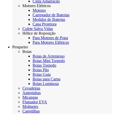
Cinta Amarração
Motores Elétricos
Motores
Carregador de Baterias
Medidor de Baterias
Capa Protetora
Colete Salva Vidas
Hélice de Reposição
Para Motores de Popa
Para Motores Elétricos
Pesqueiro
Boias
Boias de Arremesso
Boias Mini Torpedo
Boias Torpedo
Boias Pão
Boias Guia
Boias para Carpa
Boias Luminosa
Cevadeiras
Anteninhas
Miçangas
Flutuador EVA
Molinetes
Carretilhas