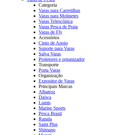
Categoria
Varas para Carretilhas
Varas para Molinetes
Varas Telescópica
Varas Pesca de Praia
Varas de Fly
Acessórios
Cinto de Apoio
Suporte para Varas
Salva Varas
Protetores e organizador
Transporte
Porta Varas
Organização
Expositor de Varas
Principais Marcas
Albatroz
Daiwa
Lumis
Marine Sports
Pesca Brasil
Rapala
Saint Plus
Shimano