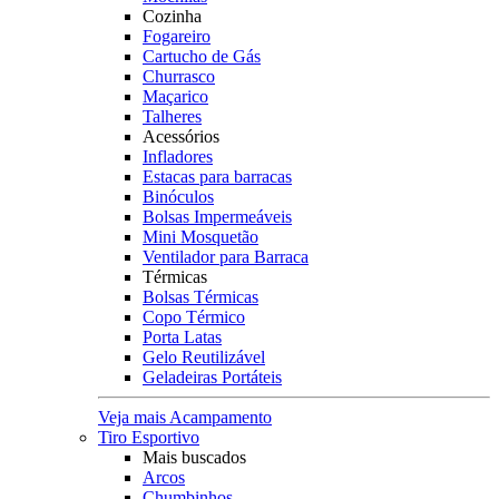
Cozinha
Fogareiro
Cartucho de Gás
Churrasco
Maçarico
Talheres
Acessórios
Infladores
Estacas para barracas
Binóculos
Bolsas Impermeáveis
Mini Mosquetão
Ventilador para Barraca
Térmicas
Bolsas Térmicas
Copo Térmico
Porta Latas
Gelo Reutilizável
Geladeiras Portáteis
Veja mais Acampamento
Tiro Esportivo
Mais buscados
Arcos
Chumbinhos