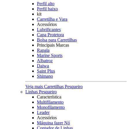
Perfil alto
Perfil baixo
kit
Carretilha e Vara
Acessórios
Lubrificantes
Capa Protetora
Bolsa para Carretilhas
Principais Marcas
Rapala
Marine Sports
Albatroz
Daiwa
Saint Plus
Shimano
Veja mais Carretilhas Pesqueiro
Linhas Pesqueiro
Característica
Multifilamento
Monofilamento
Leader
Acessórios
Máquina fazer Nó
Contador de Linhas