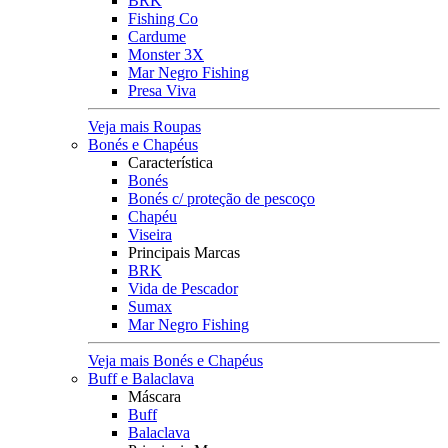
BRK
Fishing Co
Cardume
Monster 3X
Mar Negro Fishing
Presa Viva
Veja mais Roupas
Bonés e Chapéus
Característica
Bonés
Bonés c/ proteção de pescoço
Chapéu
Viseira
Principais Marcas
BRK
Vida de Pescador
Sumax
Mar Negro Fishing
Veja mais Bonés e Chapéus
Buff e Balaclava
Máscara
Buff
Balaclava