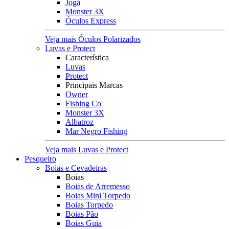
Jogá
Monster 3X
Óculos Express
Veja mais Óculos Polarizados
Luvas e Protect
Característica
Luvas
Protect
Principais Marcas
Owner
Fishing Co
Monster 3X
Albatroz
Mar Negro Fishing
Veja mais Luvas e Protect
Pesqueiro
Boias e Cevadeiras
Boias
Boias de Arremesso
Boias Mini Torpedo
Boias Torpedo
Boias Pão
Boias Guia