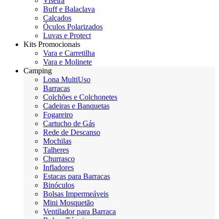
Viseira
Buff e Balaclava
Calçados
Óculos Polarizados
Luvas e Protect
Kits Promocionais
Vara e Carretilha
Vara e Molinete
Camping
Lona MultiUso
Barracas
Colchões e Colchonetes
Cadeiras e Banquetas
Fogareiro
Cartucho de Gás
Rede de Descanso
Mochilas
Talheres
Churrasco
Infladores
Estacas para Barracas
Binóculos
Bolsas Impermeáveis
Mini Mosquetão
Ventilador para Barraca