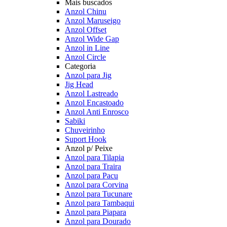
Mais buscados
Anzol Chinu
Anzol Maruseigo
Anzol Offset
Anzol Wide Gap
Anzol in Line
Anzol Circle
Categoria
Anzol para Jig
Jig Head
Anzol Lastreado
Anzol Encastoado
Anzol Anti Enrosco
Sabiki
Chuveirinho
Suport Hook
Anzol p/ Peixe
Anzol para Tilapia
Anzol para Traira
Anzol para Pacu
Anzol para Corvina
Anzol para Tucunare
Anzol para Tambaqui
Anzol para Piapara
Anzol para Dourado