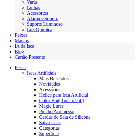
Varas
Linhas
Acessórios
Alarmes Sonoro
Suporte Luminoso
Luz Quimica
Peixes
Marcas
IA da Isca
Blog
Cartão Presente
Pesca
Iscas Artificiais
Mais Buscados
Novidades
Acessórios
Hélice para Isca Artificial
Color Bait(Tinta p/soft)
Magic Lures
Pincho Arremesso
Cerdas de Saia de Silicone
Salva Iscas
Categorias
Superfície