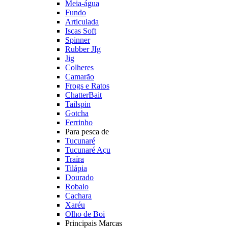
Meia-água
Fundo
Articulada
Iscas Soft
Spinner
Rubber JIg
Jig
Colheres
Camarão
Frogs e Ratos
ChatterBait
Tailspin
Gotcha
Ferrinho
Para pesca de
Tucunaré
Tucunaré Açu
Traíra
Tilápia
Dourado
Robalo
Cachara
Xaréu
Olho de Boi
Principais Marcas