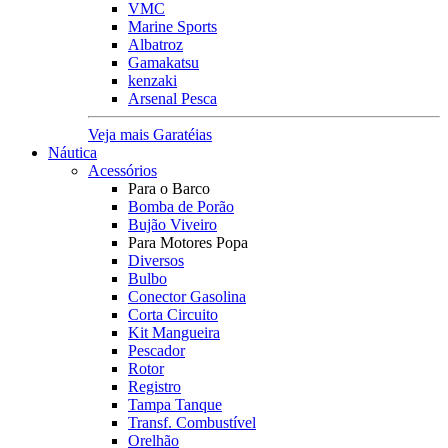
VMC
Marine Sports
Albatroz
Gamakatsu
kenzaki
Arsenal Pesca
Veja mais Garatéias
Náutica
Acessórios
Para o Barco
Bomba de Porão
Bujão Viveiro
Para Motores Popa
Diversos
Bulbo
Conector Gasolina
Corta Circuito
Kit Mangueira
Pescador
Rotor
Registro
Tampa Tanque
Transf. Combustível
Orelhão