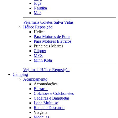
Jogá
Nautika
Mor
Veja mais Coletes Salva Vidas
Hélice Reposição
Hélice
Para Motores de Popa
Para Motores Elétricos
Principais Marcas
Clipper
MFX
Minn Kota
Veja mais Hélice Reposição
Camping
Acampamento
Acomodações
Barracas
Colchões e Colchonetes
Cadeiras e Banquetas
Lona Multiuso
Rede de Descanso
Viagens
Mochilas