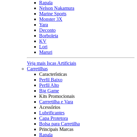
Rapala
Nelson Nakamura
Marine Sports
Monster 3X
Yara
Deconto
Borboleta
KV
Lori
Maruri
Veja mais Iscas Artificiais
Carretilhas
Características
Perfil Baixo
Perfil Alto
Big Game
Kits Promocionais
Carrretilha e Vara
Acessórios
Lubrificantes
Capa Protetora
Bolsa para Carretilha
Principais Marcas
Rapala