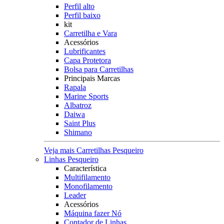
Perfil alto
Perfil baixo
kit
Carretilha e Vara
Acessórios
Lubrificantes
Capa Protetora
Bolsa para Carretilhas
Principais Marcas
Rapala
Marine Sports
Albatroz
Daiwa
Saint Plus
Shimano
Veja mais Carretilhas Pesqueiro
Linhas Pesqueiro
Característica
Multifilamento
Monofilamento
Leader
Acessórios
Máquina fazer Nó
Contador de Linhas