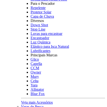
Para o Pescador
Repelente
Protetor Solar
Capa de Chuva
Diversos
Down Shot
Stop Line
Luvas para encastoar
Encastoador
Luz Química
Elástico para Isca Natural
Lubrificantes
Principais Marcas
Glico
Capella
CCM
Owner
Mury
Celta
Yara
Alligator
Blue Fox
Veja mais Acessórios
Varas de Pesca