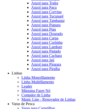
Anzol para Traíra
Anzol para Pacu
Anzol para Corvina
Anzol para Tucunaré
Anzol para Tambaqui
Anzol para Piapara
Anzol para Piau
Anzol para Dourado
Anzol para Carpa
Anzol para Curimba
Anzol para Lambari
Anzol para Pintado
Anzol para Cachara
Anzol para Jaú
Anzol para Pirarara
Anzol para Piraíba
Linhas
Linha Monofilamento
Linha Multifilamento
Leader
Máquina Fazer Nó
Contador de Linha
Magic Line - Renovador de Linhas
Varas de Pesca
Varas para Carretilhas