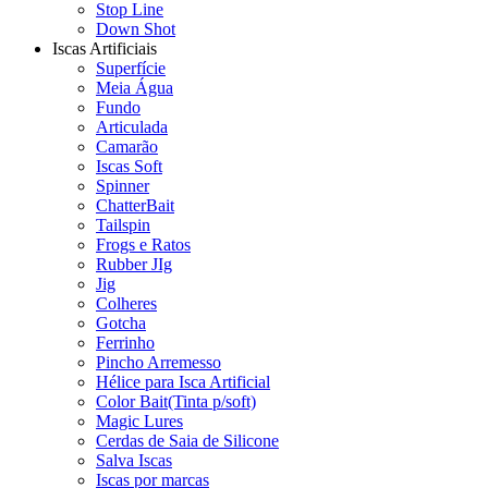
Stop Line
Down Shot
Iscas Artificiais
Superfície
Meia Água
Fundo
Articulada
Camarão
Iscas Soft
Spinner
ChatterBait
Tailspin
Frogs e Ratos
Rubber JIg
Jig
Colheres
Gotcha
Ferrinho
Pincho Arremesso
Hélice para Isca Artificial
Color Bait(Tinta p/soft)
Magic Lures
Cerdas de Saia de Silicone
Salva Iscas
Iscas por marcas