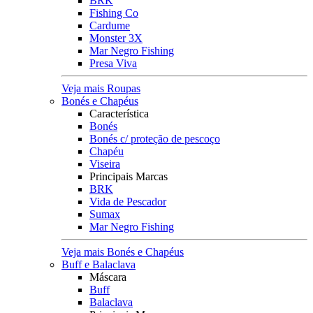
BRK
Fishing Co
Cardume
Monster 3X
Mar Negro Fishing
Presa Viva
Veja mais Roupas
Bonés e Chapéus
Característica
Bonés
Bonés c/ proteção de pescoço
Chapéu
Viseira
Principais Marcas
BRK
Vida de Pescador
Sumax
Mar Negro Fishing
Veja mais Bonés e Chapéus
Buff e Balaclava
Máscara
Buff
Balaclava