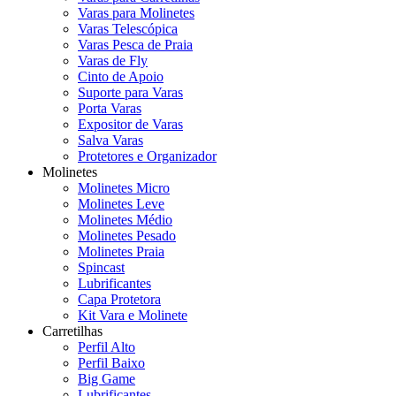
Varas para Molinetes
Varas Telescópica
Varas Pesca de Praia
Varas de Fly
Cinto de Apoio
Suporte para Varas
Porta Varas
Expositor de Varas
Salva Varas
Protetores e Organizador
Molinetes
Molinetes Micro
Molinetes Leve
Molinetes Médio
Molinetes Pesado
Molinetes Praia
Spincast
Lubrificantes
Capa Protetora
Kit Vara e Molinete
Carretilhas
Perfil Alto
Perfil Baixo
Big Game
Lubrificantes