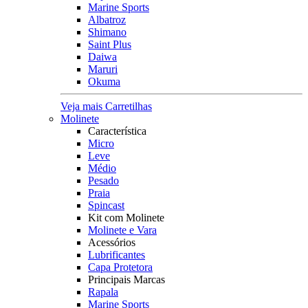
Marine Sports
Albatroz
Shimano
Saint Plus
Daiwa
Maruri
Okuma
Veja mais Carretilhas
Molinete
Característica
Micro
Leve
Médio
Pesado
Praia
Spincast
Kit com Molinete
Molinete e Vara
Acessórios
Lubrificantes
Capa Protetora
Principais Marcas
Rapala
Marine Sports