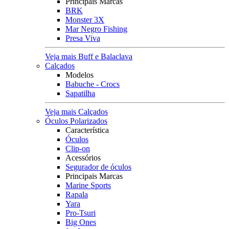
Principais Marcas
BRK
Monster 3X
Mar Negro Fishing
Presa Viva
Veja mais Buff e Balaclava
Calçados
Modelos
Babuche - Crocs
Sapatilha
Veja mais Calçados
Óculos Polarizados
Característica
Óculos
Clip-on
Acessórios
Segurador de óculos
Principais Marcas
Marine Sports
Rapala
Yara
Pro-Tsuri
Big Ones