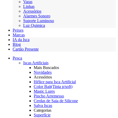
Varas
Linhas
Acessórios
Alarmes Sonoro
Suporte Luminoso
Luz Quimica
Peixes
Marcas
IA da Isca
Blog
Cartão Presente
Pesca
Iscas Artificiais
Mais Buscados
Novidades
Acessórios
Hélice para Isca Artificial
Color Bait(Tinta p/soft)
Magic Lures
Pincho Arremesso
Cerdas de Saia de Silicone
Salva Iscas
Categorias
Superfície