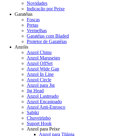
Novidades
Indicação por Peixe
Garatéias
Foscas
Pretas
Vermelhas
Garatéias com Bladed
Protetor de Garatéias
Anzóis
Anzol Chinu
Anzol Maruseigo
Anzol OffSet
Anzol Wide Gap
Anzol In Line
Anzol Circle
Anzol para Jig
Jig Head
Anzol Lastreado
Anzol Encastoado
Anzol Anti-Enrosco
Sabiki
Chuveirinho
Suport Hook
Anzol para Peixe
Anzol para Tilápia