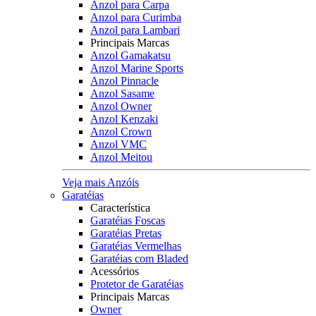
Anzol para Carpa
Anzol para Curimba
Anzol para Lambari
Principais Marcas
Anzol Gamakatsu
Anzol Marine Sports
Anzol Pinnacle
Anzol Sasame
Anzol Owner
Anzol Kenzaki
Anzol Crown
Anzol VMC
Anzol Meitou
Veja mais Anzóis
Garatéias
Característica
Garatéias Foscas
Garatéias Pretas
Garatéias Vermelhas
Garatéias com Bladed
Acessórios
Protetor de Garatéias
Principais Marcas
Owner