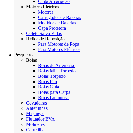
Cinta Amarração
Motores Elétricos
Motores
Carregador de Baterias
Medidor de Baterias
Capa Protetora
Colete Salva Vidas
Hélice de Reposição
Para Motores de Popa
Para Motores Elétricos
Pesqueiro
Boias
Boias de Arremesso
Boias Mini Torpedo
Boias Torpedo
Boias Pão
Boias Guia
Boias para Carpa
Boias Luminosa
Cevadeiras
Anteninhas
Miçangas
Flutuador EVA
Molinetes
Carretilhas