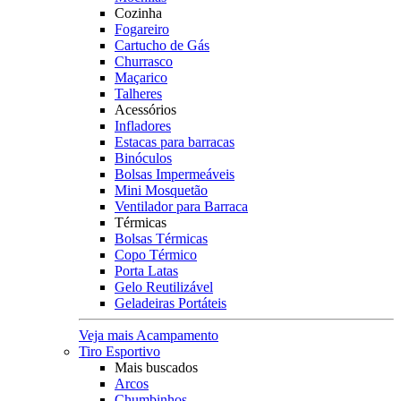
Cozinha
Fogareiro
Cartucho de Gás
Churrasco
Maçarico
Talheres
Acessórios
Infladores
Estacas para barracas
Binóculos
Bolsas Impermeáveis
Mini Mosquetão
Ventilador para Barraca
Térmicas
Bolsas Térmicas
Copo Térmico
Porta Latas
Gelo Reutilizável
Geladeiras Portáteis
Veja mais Acampamento
Tiro Esportivo
Mais buscados
Arcos
Chumbinhos