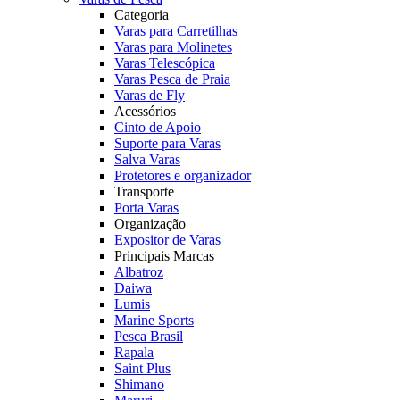
Categoria
Varas para Carretilhas
Varas para Molinetes
Varas Telescópica
Varas Pesca de Praia
Varas de Fly
Acessórios
Cinto de Apoio
Suporte para Varas
Salva Varas
Protetores e organizador
Transporte
Porta Varas
Organização
Expositor de Varas
Principais Marcas
Albatroz
Daiwa
Lumis
Marine Sports
Pesca Brasil
Rapala
Saint Plus
Shimano