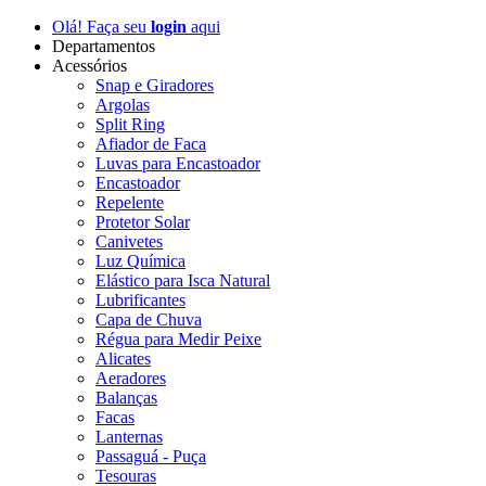
Olá! Faça seu
login
aqui
Departamentos
Acessórios
Snap e Giradores
Argolas
Split Ring
Afiador de Faca
Luvas para Encastoador
Encastoador
Repelente
Protetor Solar
Canivetes
Luz Química
Elástico para Isca Natural
Lubrificantes
Capa de Chuva
Régua para Medir Peixe
Alicates
Aeradores
Balanças
Facas
Lanternas
Passaguá - Puça
Tesouras