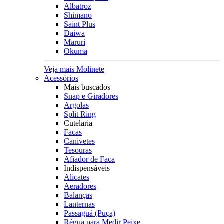
Albatroz
Shimano
Saint Plus
Daiwa
Maruri
Okuma
Veja mais Molinete
Acessórios
Mais buscados
Snap e Giradores
Argolas
Split Ring
Cutelaria
Facas
Canivetes
Tesouras
Afiador de Faca
Indispensáveis
Alicates
Aeradores
Balanças
Lanternas
Passaguá (Puça)
Régua para Medir Peixe