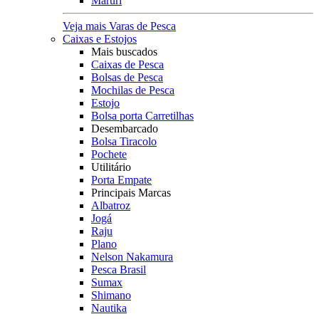
Maruri
Veja mais Varas de Pesca
Caixas e Estojos
Mais buscados
Caixas de Pesca
Bolsas de Pesca
Mochilas de Pesca
Estojo
Bolsa porta Carretilhas
Desembarcado
Bolsa Tiracolo
Pochete
Utilitário
Porta Empate
Principais Marcas
Albatroz
Jogá
Raju
Plano
Nelson Nakamura
Pesca Brasil
Sumax
Shimano
Nautika