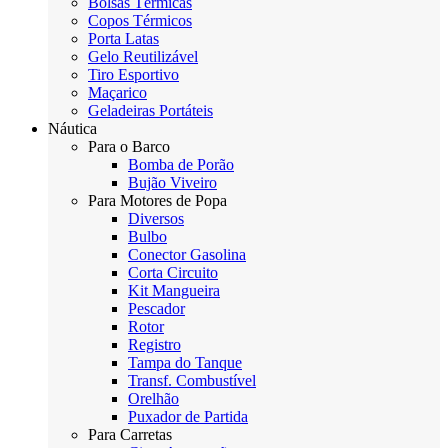
Bolsas Térmicas
Copos Térmicos
Porta Latas
Gelo Reutilizável
Tiro Esportivo
Maçarico
Geladeiras Portáteis
Náutica
Para o Barco
Bomba de Porão
Bujão Viveiro
Para Motores de Popa
Diversos
Bulbo
Conector Gasolina
Corta Circuito
Kit Mangueira
Pescador
Rotor
Registro
Tampa do Tanque
Transf. Combustível
Orelhão
Puxador de Partida
Para Carretas