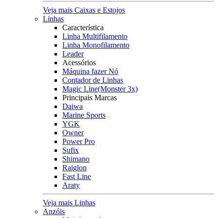
Veja mais Caixas e Estojos
Linhas
Característica
Linha Multifilamento
Linha Monofilamento
Leader
Acessórios
Máquina fazer Nó
Contador de Linhas
Magic Line(Monster 3x)
Principais Marcas
Daiwa
Marine Sports
YGK
Owner
Power Pro
Sufix
Shimano
Raiglon
Fast Line
Araty
Veja mais Linhas
Anzóis