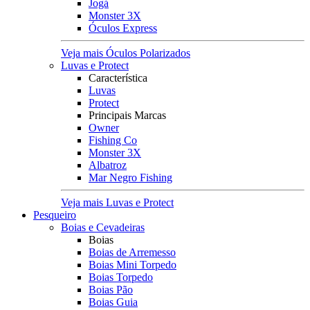
Jogá
Monster 3X
Óculos Express
Veja mais Óculos Polarizados
Luvas e Protect
Característica
Luvas
Protect
Principais Marcas
Owner
Fishing Co
Monster 3X
Albatroz
Mar Negro Fishing
Veja mais Luvas e Protect
Pesqueiro
Boias e Cevadeiras
Boias
Boias de Arremesso
Boias Mini Torpedo
Boias Torpedo
Boias Pão
Boias Guia