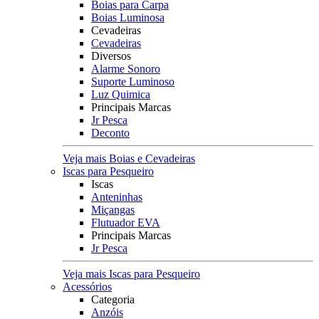
Boias para Carpa
Boias Luminosa
Cevadeiras
Cevadeiras
Diversos
Alarme Sonoro
Suporte Luminoso
Luz Quimica
Principais Marcas
Jr Pesca
Deconto
Veja mais Boias e Cevadeiras
Iscas para Pesqueiro
Iscas
Anteninhas
Miçangas
Flutuador EVA
Principais Marcas
Jr Pesca
Veja mais Iscas para Pesqueiro
Acessórios
Categoria
Anzóis