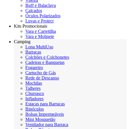
Viseira
Buff e Balaclava
Calçados
Óculos Polarizados
Luvas e Protect
Kits Promocionais
Vara e Carretilha
Vara e Molinete
Camping
Lona MultiUso
Barracas
Colchões e Colchonetes
Cadeiras e Banquetas
Fogareiro
Cartucho de Gás
Rede de Descanso
Mochilas
Talheres
Churrasco
Infladores
Estacas para Barracas
Binóculos
Bolsas Impermeáveis
Mini Mosquetão
Ventilador para Barraca