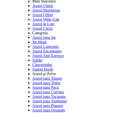
Mais buscados
Anzol Chinu
Anzol Maruseigo
Anzol Offset
Anzol Wide Gap
Anzol in Line
Anzol Circle
Categoria
Anzol para Jig
Jig Head
Anzol Lastreado
Anzol Encastoado
Anzol Anti Enrosco
Sabiki
Chuveirinho
Suport Hook
Anzol p/ Peixe
Anzol para Tilapia
Anzol para Traira
Anzol para Pacu
Anzol para Corvina
Anzol para Tucunare
Anzol para Tambaqui
Anzol para Piapara
Anzol para Dourado