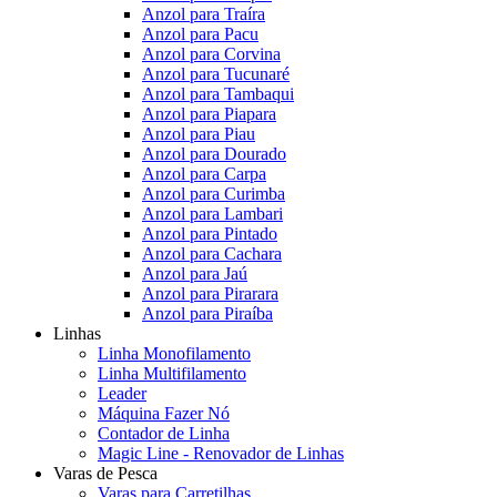
Anzol para Traíra
Anzol para Pacu
Anzol para Corvina
Anzol para Tucunaré
Anzol para Tambaqui
Anzol para Piapara
Anzol para Piau
Anzol para Dourado
Anzol para Carpa
Anzol para Curimba
Anzol para Lambari
Anzol para Pintado
Anzol para Cachara
Anzol para Jaú
Anzol para Pirarara
Anzol para Piraíba
Linhas
Linha Monofilamento
Linha Multifilamento
Leader
Máquina Fazer Nó
Contador de Linha
Magic Line - Renovador de Linhas
Varas de Pesca
Varas para Carretilhas