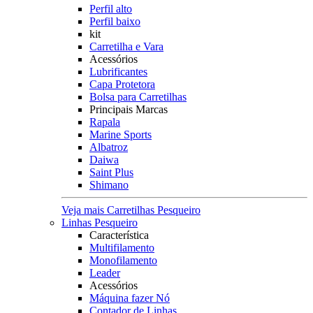
Perfil alto
Perfil baixo
kit
Carretilha e Vara
Acessórios
Lubrificantes
Capa Protetora
Bolsa para Carretilhas
Principais Marcas
Rapala
Marine Sports
Albatroz
Daiwa
Saint Plus
Shimano
Veja mais Carretilhas Pesqueiro
Linhas Pesqueiro
Característica
Multifilamento
Monofilamento
Leader
Acessórios
Máquina fazer Nó
Contador de Linhas