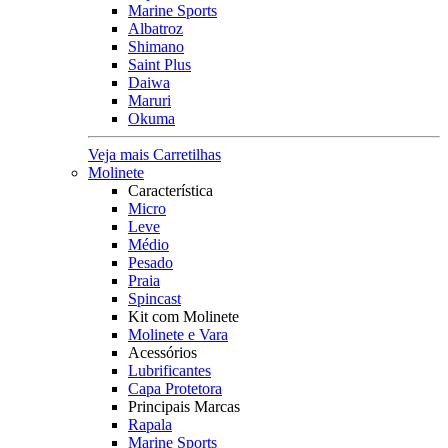
Marine Sports
Albatroz
Shimano
Saint Plus
Daiwa
Maruri
Okuma
Veja mais Carretilhas
Molinete
Característica
Micro
Leve
Médio
Pesado
Praia
Spincast
Kit com Molinete
Molinete e Vara
Acessórios
Lubrificantes
Capa Protetora
Principais Marcas
Rapala
Marine Sports