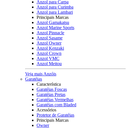
Anzol para Carpa
Anzol para Curimba
Anzol para Lambari
Principais Marcas
Anzol Gamakatsu
Anzol Marine Sports
Anzol Pinnacle
Anzol Sasame
Anzol Owner
Anzol Kenzaki
Anzol Crown
Anzol VMC
Anzol Meitou
Veja mais Anzóis
Garatéias
Característica
Garatéias Foscas
Garatéias Pretas
Garatéias Vermelhas
Garatéias com Bladed
Acessórios
Protetor de Garatéias
Principais Marcas
Owner