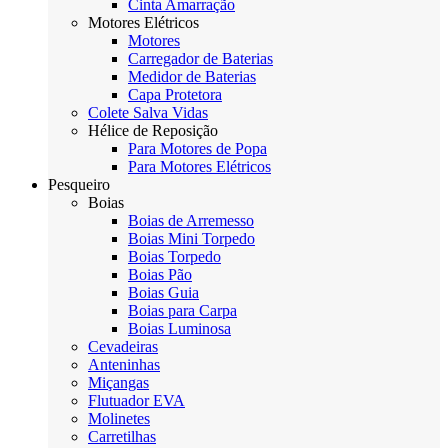
Cinta Amarração
Motores Elétricos
Motores
Carregador de Baterias
Medidor de Baterias
Capa Protetora
Colete Salva Vidas
Hélice de Reposição
Para Motores de Popa
Para Motores Elétricos
Pesqueiro
Boias
Boias de Arremesso
Boias Mini Torpedo
Boias Torpedo
Boias Pão
Boias Guia
Boias para Carpa
Boias Luminosa
Cevadeiras
Anteninhas
Miçangas
Flutuador EVA
Molinetes
Carretilhas