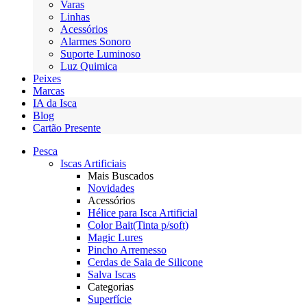
Varas
Linhas
Acessórios
Alarmes Sonoro
Suporte Luminoso
Luz Quimica
Peixes
Marcas
IA da Isca
Blog
Cartão Presente
Pesca
Iscas Artificiais
Mais Buscados
Novidades
Acessórios
Hélice para Isca Artificial
Color Bait(Tinta p/soft)
Magic Lures
Pincho Arremesso
Cerdas de Saia de Silicone
Salva Iscas
Categorias
Superfície