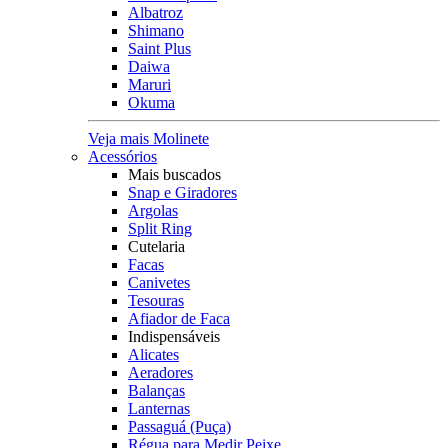
Albatroz
Shimano
Saint Plus
Daiwa
Maruri
Okuma
Veja mais Molinete
Acessórios
Mais buscados
Snap e Giradores
Argolas
Split Ring
Cutelaria
Facas
Canivetes
Tesouras
Afiador de Faca
Indispensáveis
Alicates
Aeradores
Balanças
Lanternas
Passaguá (Puça)
Régua para Medir Peixe