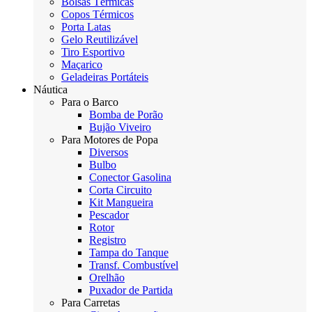
Bolsas Térmicas
Copos Térmicos
Porta Latas
Gelo Reutilizável
Tiro Esportivo
Maçarico
Geladeiras Portáteis
Náutica
Para o Barco
Bomba de Porão
Bujão Viveiro
Para Motores de Popa
Diversos
Bulbo
Conector Gasolina
Corta Circuito
Kit Mangueira
Pescador
Rotor
Registro
Tampa do Tanque
Transf. Combustível
Orelhão
Puxador de Partida
Para Carretas