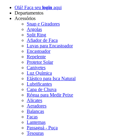
Olá! Faça seu
login
aqui
Departamentos
Acessórios
Snap e Giradores
Argolas
Split Ring
Afiador de Faca
Luvas para Encastoador
Encastoador
Repelente
Protetor Solar
Canivetes
Luz Química
Elástico para Isca Natural
Lubrificantes
Capa de Chuva
Régua para Medir Peixe
Alicates
Aeradores
Balanças
Facas
Lanternas
Passaguá - Puça
Tesouras