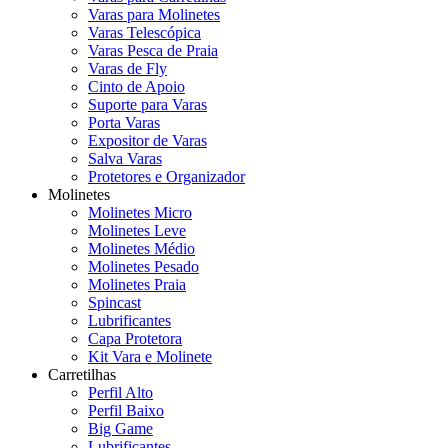
Varas para Molinetes
Varas Telescópica
Varas Pesca de Praia
Varas de Fly
Cinto de Apoio
Suporte para Varas
Porta Varas
Expositor de Varas
Salva Varas
Protetores e Organizador
Molinetes
Molinetes Micro
Molinetes Leve
Molinetes Médio
Molinetes Pesado
Molinetes Praia
Spincast
Lubrificantes
Capa Protetora
Kit Vara e Molinete
Carretilhas
Perfil Alto
Perfil Baixo
Big Game
Lubrificantes