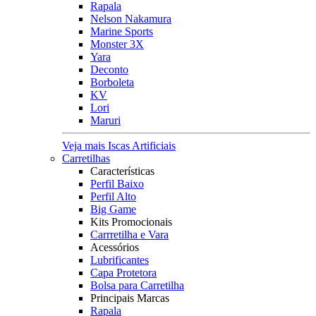
Rapala
Nelson Nakamura
Marine Sports
Monster 3X
Yara
Deconto
Borboleta
KV
Lori
Maruri
Veja mais Iscas Artificiais
Carretilhas
Características
Perfil Baixo
Perfil Alto
Big Game
Kits Promocionais
Carrretilha e Vara
Acessórios
Lubrificantes
Capa Protetora
Bolsa para Carretilha
Principais Marcas
Rapala