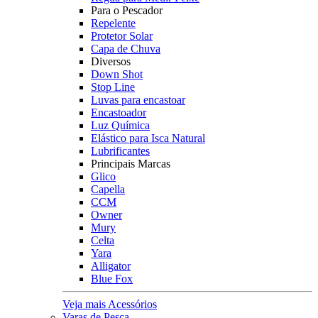
Para o Pescador
Repelente
Protetor Solar
Capa de Chuva
Diversos
Down Shot
Stop Line
Luvas para encastoar
Encastoador
Luz Química
Elástico para Isca Natural
Lubrificantes
Principais Marcas
Glico
Capella
CCM
Owner
Mury
Celta
Yara
Alligator
Blue Fox
Veja mais Acessórios
Varas de Pesca