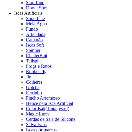
Stop Line
Down Shot
Iscas Artificiais
Superfície
Meia Água
Fundo
Articulada
Camarão
Iscas Soft
Spinner
ChatterBait
Tailspin
Frogs e Ratos
Rubber JIg
Jig
Colheres
Gotcha
Ferrinho
Pincho Arremesso
Hélice para Isca Artificial
Color Bait(Tinta p/soft)
Magic Lures
Cerdas de Saia de Silicone
Salva Iscas
Iscas por marcas