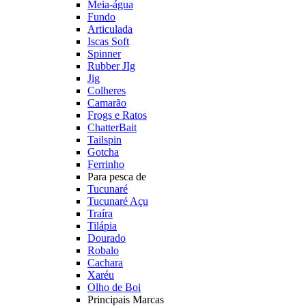
Meia-água
Fundo
Articulada
Iscas Soft
Spinner
Rubber JIg
Jig
Colheres
Camarão
Frogs e Ratos
ChatterBait
Tailspin
Gotcha
Ferrinho
Para pesca de
Tucunaré
Tucunaré Açu
Traíra
Tilápia
Dourado
Robalo
Cachara
Xaréu
Olho de Boi
Principais Marcas