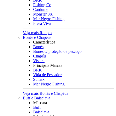
BRK
Fishing Co
Cardume
Monster 3X
Mar Negro Fishing
Presa Viva
Veja mais Roupas
Bonés e Chapéus
Característica
Bonés
Bonés c/ proteção de pescoço
Chapéu
Viseira
Principais Marcas
BRK
Vida de Pescador
Sumax
Mar Negro Fishing
Veja mais Bonés e Chapéus
Buff e Balaclava
Máscara
Buff
Balaclava