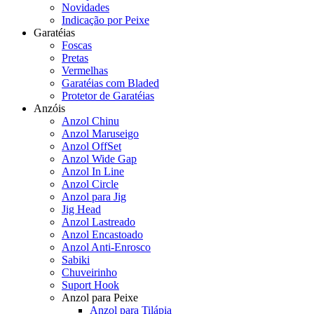
Novidades
Indicação por Peixe
Garatéias
Foscas
Pretas
Vermelhas
Garatéias com Bladed
Protetor de Garatéias
Anzóis
Anzol Chinu
Anzol Maruseigo
Anzol OffSet
Anzol Wide Gap
Anzol In Line
Anzol Circle
Anzol para Jig
Jig Head
Anzol Lastreado
Anzol Encastoado
Anzol Anti-Enrosco
Sabiki
Chuveirinho
Suport Hook
Anzol para Peixe
Anzol para Tilápia