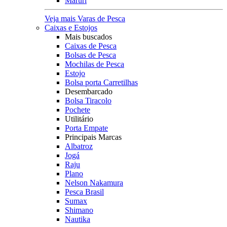
Maruri
Veja mais Varas de Pesca
Caixas e Estojos
Mais buscados
Caixas de Pesca
Bolsas de Pesca
Mochilas de Pesca
Estojo
Bolsa porta Carretilhas
Desembarcado
Bolsa Tiracolo
Pochete
Utilitário
Porta Empate
Principais Marcas
Albatroz
Jogá
Raju
Plano
Nelson Nakamura
Pesca Brasil
Sumax
Shimano
Nautika