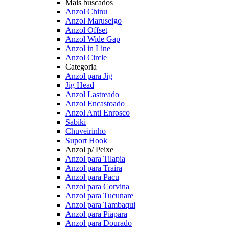
Mais buscados
Anzol Chinu
Anzol Maruseigo
Anzol Offset
Anzol Wide Gap
Anzol in Line
Anzol Circle
Categoria
Anzol para Jig
Jig Head
Anzol Lastreado
Anzol Encastoado
Anzol Anti Enrosco
Sabiki
Chuveirinho
Suport Hook
Anzol p/ Peixe
Anzol para Tilapia
Anzol para Traira
Anzol para Pacu
Anzol para Corvina
Anzol para Tucunare
Anzol para Tambaqui
Anzol para Piapara
Anzol para Dourado