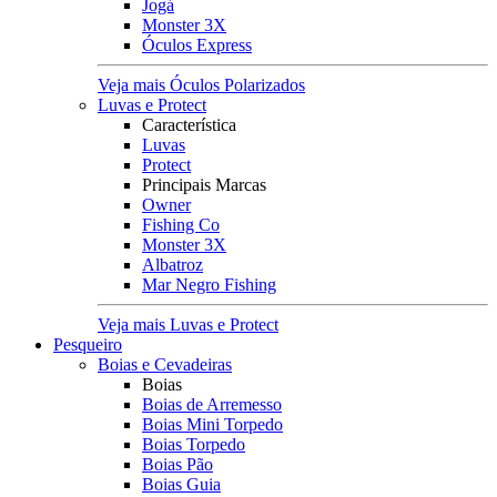
Jogá
Monster 3X
Óculos Express
Veja mais Óculos Polarizados
Luvas e Protect
Característica
Luvas
Protect
Principais Marcas
Owner
Fishing Co
Monster 3X
Albatroz
Mar Negro Fishing
Veja mais Luvas e Protect
Pesqueiro
Boias e Cevadeiras
Boias
Boias de Arremesso
Boias Mini Torpedo
Boias Torpedo
Boias Pão
Boias Guia