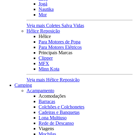
Jogá
Nautika
Mor
Veja mais Coletes Salva Vidas
Hélice Reposição
Hélice
Para Motores de Popa
Para Motores Elétricos
Principais Marcas
Clipper
MFX
Minn Kota
Veja mais Hélice Reposição
Camping
Acampamento
Acomodações
Barracas
Colchões e Colchonetes
Cadeiras e Banquetas
Lona Multiuso
Rede de Descanso
Viagens
Mochilas