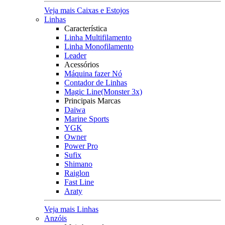
Veja mais Caixas e Estojos
Linhas
Característica
Linha Multifilamento
Linha Monofilamento
Leader
Acessórios
Máquina fazer Nó
Contador de Linhas
Magic Line(Monster 3x)
Principais Marcas
Daiwa
Marine Sports
YGK
Owner
Power Pro
Sufix
Shimano
Raiglon
Fast Line
Araty
Veja mais Linhas
Anzóis