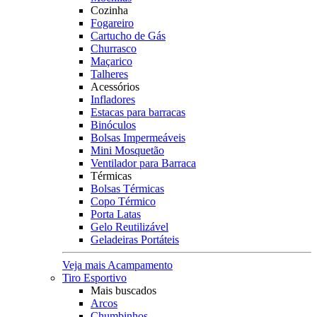
Cozinha
Fogareiro
Cartucho de Gás
Churrasco
Maçarico
Talheres
Acessórios
Infladores
Estacas para barracas
Binóculos
Bolsas Impermeáveis
Mini Mosquetão
Ventilador para Barraca
Térmicas
Bolsas Térmicas
Copo Térmico
Porta Latas
Gelo Reutilizável
Geladeiras Portáteis
Veja mais Acampamento
Tiro Esportivo
Mais buscados
Arcos
Chumbinhos