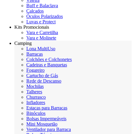
Viseira
Buff e Balaclava
Calçados
Óculos Polarizados
Luvas e Protect
Kits Promocionais
Vara e Carretilha
Vara e Molinete
Camping
Lona MultiUso
Barracas
Colchões e Colchonetes
Cadeiras e Banquetas
Fogareiro
Cartucho de Gás
Rede de Descanso
Mochilas
Talheres
Churrasco
Infladores
Estacas para Barracas
Binóculos
Bolsas Impermeáveis
Mini Mosquetão
Ventilador para Barraca