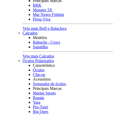
Principais Marcas
BRK
Monster 3X
Mar Negro Fishing
Presa Viva
Veja mais Buff e Balaclava
Calçados
Modelos
Babuche - Crocs
Sapatilha
Veja mais Calçados
Óculos Polarizados
Característica
Óculos
Clip-on
Acessórios
Segurador de óculos
Principais Marcas
Marine Sports
Rapala
Yara
Pro-Tsuri
Big Ones