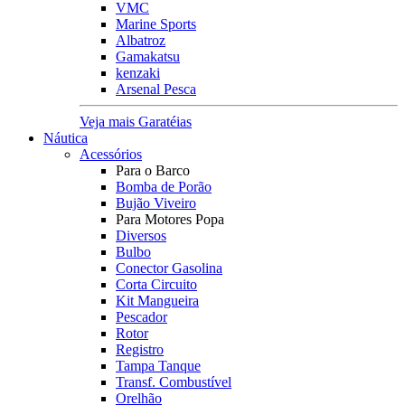
VMC
Marine Sports
Albatroz
Gamakatsu
kenzaki
Arsenal Pesca
Veja mais Garatéias
Náutica
Acessórios
Para o Barco
Bomba de Porão
Bujão Viveiro
Para Motores Popa
Diversos
Bulbo
Conector Gasolina
Corta Circuito
Kit Mangueira
Pescador
Rotor
Registro
Tampa Tanque
Transf. Combustível
Orelhão