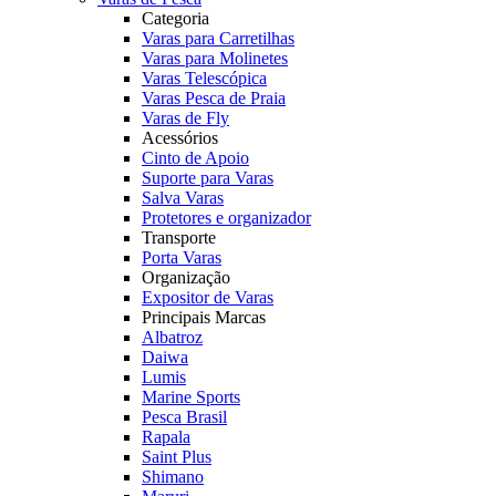
Categoria
Varas para Carretilhas
Varas para Molinetes
Varas Telescópica
Varas Pesca de Praia
Varas de Fly
Acessórios
Cinto de Apoio
Suporte para Varas
Salva Varas
Protetores e organizador
Transporte
Porta Varas
Organização
Expositor de Varas
Principais Marcas
Albatroz
Daiwa
Lumis
Marine Sports
Pesca Brasil
Rapala
Saint Plus
Shimano