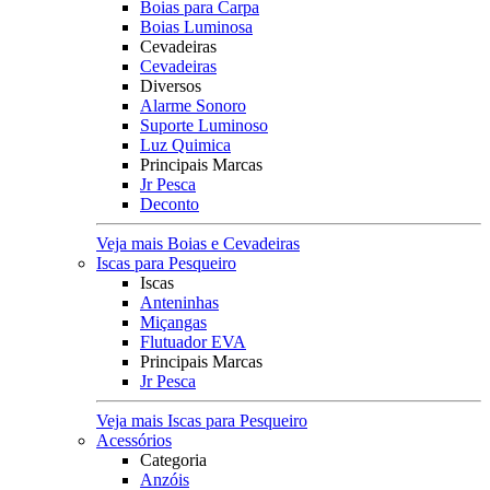
Boias para Carpa
Boias Luminosa
Cevadeiras
Cevadeiras
Diversos
Alarme Sonoro
Suporte Luminoso
Luz Quimica
Principais Marcas
Jr Pesca
Deconto
Veja mais Boias e Cevadeiras
Iscas para Pesqueiro
Iscas
Anteninhas
Miçangas
Flutuador EVA
Principais Marcas
Jr Pesca
Veja mais Iscas para Pesqueiro
Acessórios
Categoria
Anzóis