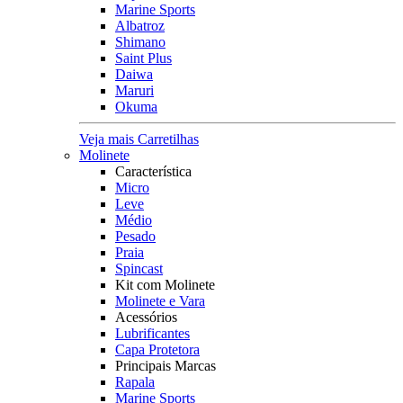
Marine Sports
Albatroz
Shimano
Saint Plus
Daiwa
Maruri
Okuma
Veja mais Carretilhas
Molinete
Característica
Micro
Leve
Médio
Pesado
Praia
Spincast
Kit com Molinete
Molinete e Vara
Acessórios
Lubrificantes
Capa Protetora
Principais Marcas
Rapala
Marine Sports