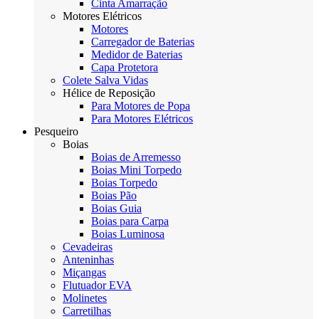
Cinta Amarração
Motores Elétricos
Motores
Carregador de Baterias
Medidor de Baterias
Capa Protetora
Colete Salva Vidas
Hélice de Reposição
Para Motores de Popa
Para Motores Elétricos
Pesqueiro
Boias
Boias de Arremesso
Boias Mini Torpedo
Boias Torpedo
Boias Pão
Boias Guia
Boias para Carpa
Boias Luminosa
Cevadeiras
Anteninhas
Miçangas
Flutuador EVA
Molinetes
Carretilhas