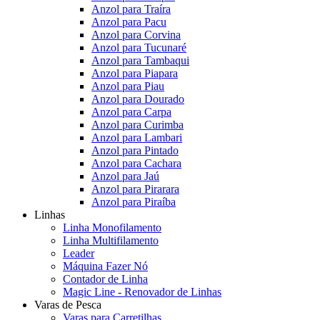
Anzol para Traíra
Anzol para Pacu
Anzol para Corvina
Anzol para Tucunaré
Anzol para Tambaqui
Anzol para Piapara
Anzol para Piau
Anzol para Dourado
Anzol para Carpa
Anzol para Curimba
Anzol para Lambari
Anzol para Pintado
Anzol para Cachara
Anzol para Jaú
Anzol para Pirarara
Anzol para Piraíba
Linhas
Linha Monofilamento
Linha Multifilamento
Leader
Máquina Fazer Nó
Contador de Linha
Magic Line - Renovador de Linhas
Varas de Pesca
Varas para Carretilhas