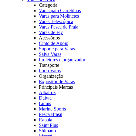
Categoria
Varas para Carretilhas
Varas para Molinetes
Varas Telescópica
Varas Pesca de Praia
Varas de Fly
Acessórios
Cinto de Apoio
Suporte para Varas
Salva Varas
Protetores e organizador
Transporte
Porta Varas
Organização
Expositor de Varas
Principais Marcas
Albatroz
Daiwa
Lumis
Marine Sports
Pesca Brasil
Rapala
Saint Plus
Shimano