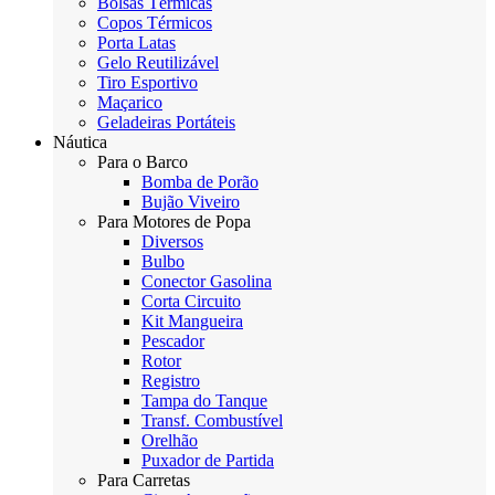
Bolsas Térmicas
Copos Térmicos
Porta Latas
Gelo Reutilizável
Tiro Esportivo
Maçarico
Geladeiras Portáteis
Náutica
Para o Barco
Bomba de Porão
Bujão Viveiro
Para Motores de Popa
Diversos
Bulbo
Conector Gasolina
Corta Circuito
Kit Mangueira
Pescador
Rotor
Registro
Tampa do Tanque
Transf. Combustível
Orelhão
Puxador de Partida
Para Carretas