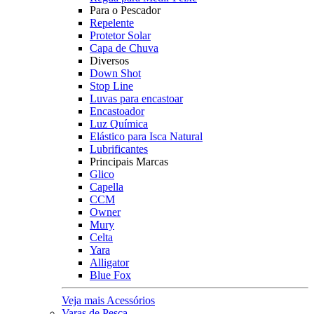
Para o Pescador
Repelente
Protetor Solar
Capa de Chuva
Diversos
Down Shot
Stop Line
Luvas para encastoar
Encastoador
Luz Química
Elástico para Isca Natural
Lubrificantes
Principais Marcas
Glico
Capella
CCM
Owner
Mury
Celta
Yara
Alligator
Blue Fox
Veja mais Acessórios
Varas de Pesca