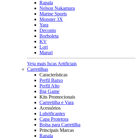
Rapala
Nelson Nakamura
Marine Sports
Monster 3X
Yara
Deconto
Borboleta
KV
Lori
Maruri
Veja mais Iscas Artificiais
Carretilhas
Características
Perfil Baixo
Perfil Alto
Big Game
Kits Promocionais
Carrretilha e Vara
Acessórios
Lubrificantes
Capa Protetora
Bolsa para Carretilha
Principais Marcas
Rapala