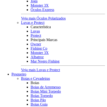
Jogá
Monster 3X
Óculos Express
Veja mais Óculos Polarizados
Luvas e Protect
Característica
Luvas
Protect
Principais Marcas
Owner
Fishing Co
Monster 3X
Albatroz
Mar Negro Fishing
Veja mais Luvas e Protect
Pesqueiro
Boias e Cevadeiras
Boias
Boias de Arremesso
Boias Mini Torpedo
Boias Torpedo
Boias Pão
Boias Guia