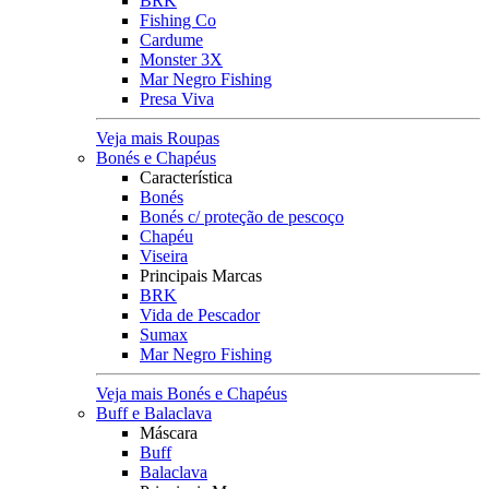
BRK
Fishing Co
Cardume
Monster 3X
Mar Negro Fishing
Presa Viva
Veja mais Roupas
Bonés e Chapéus
Característica
Bonés
Bonés c/ proteção de pescoço
Chapéu
Viseira
Principais Marcas
BRK
Vida de Pescador
Sumax
Mar Negro Fishing
Veja mais Bonés e Chapéus
Buff e Balaclava
Máscara
Buff
Balaclava