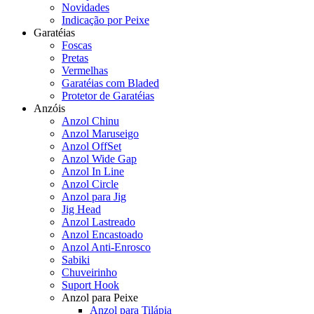
Novidades
Indicação por Peixe
Garatéias
Foscas
Pretas
Vermelhas
Garatéias com Bladed
Protetor de Garatéias
Anzóis
Anzol Chinu
Anzol Maruseigo
Anzol OffSet
Anzol Wide Gap
Anzol In Line
Anzol Circle
Anzol para Jig
Jig Head
Anzol Lastreado
Anzol Encastoado
Anzol Anti-Enrosco
Sabiki
Chuveirinho
Suport Hook
Anzol para Peixe
Anzol para Tilápia