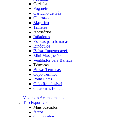
Cozinha
Fogareiro
Cartucho de Gás
Churrasco
Maçarico
Talheres
Acessórios
Infladores
Estacas para barracas
Binóculos
Bolsas Impermeáveis
Mini Mosquetão
Ventilador para Barraca
Térmicas
Bolsas Térmicas
Copo Térmico
Porta Latas
Gelo Reutilizável
Geladeiras Portáteis
Veja mais Acampamento
Tiro Esportivo
Mais buscados
Arcos
Chumbinhos