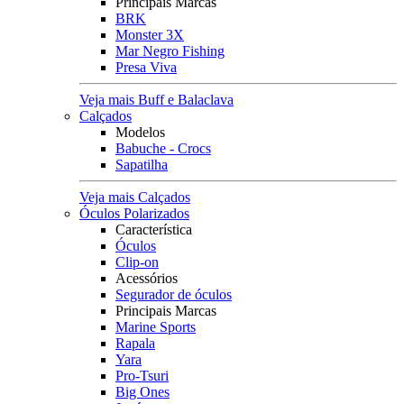
Principais Marcas
BRK
Monster 3X
Mar Negro Fishing
Presa Viva
Veja mais Buff e Balaclava
Calçados
Modelos
Babuche - Crocs
Sapatilha
Veja mais Calçados
Óculos Polarizados
Característica
Óculos
Clip-on
Acessórios
Segurador de óculos
Principais Marcas
Marine Sports
Rapala
Yara
Pro-Tsuri
Big Ones