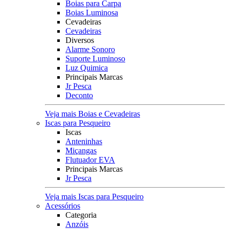
Boias para Carpa
Boias Luminosa
Cevadeiras
Cevadeiras
Diversos
Alarme Sonoro
Suporte Luminoso
Luz Quimica
Principais Marcas
Jr Pesca
Deconto
Veja mais Boias e Cevadeiras
Iscas para Pesqueiro
Iscas
Anteninhas
Miçangas
Flutuador EVA
Principais Marcas
Jr Pesca
Veja mais Iscas para Pesqueiro
Acessórios
Categoria
Anzóis