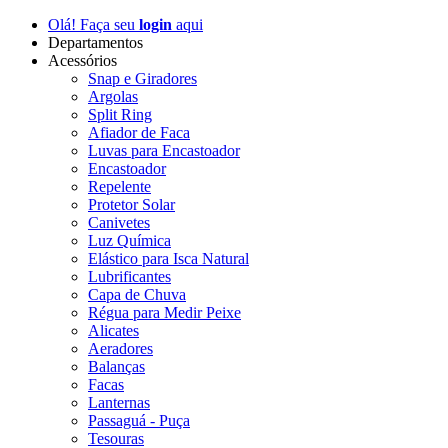
Olá! Faça seu
login
aqui
Departamentos
Acessórios
Snap e Giradores
Argolas
Split Ring
Afiador de Faca
Luvas para Encastoador
Encastoador
Repelente
Protetor Solar
Canivetes
Luz Química
Elástico para Isca Natural
Lubrificantes
Capa de Chuva
Régua para Medir Peixe
Alicates
Aeradores
Balanças
Facas
Lanternas
Passaguá - Puça
Tesouras