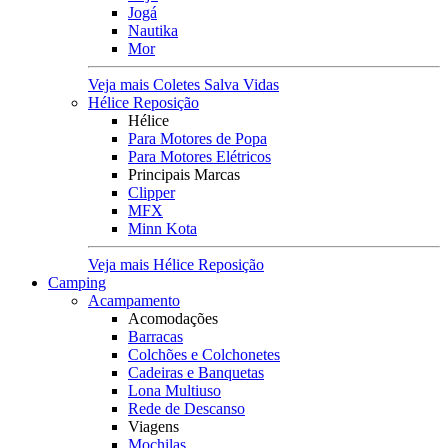
Jogá
Nautika
Mor
Veja mais Coletes Salva Vidas
Hélice Reposição
Hélice
Para Motores de Popa
Para Motores Elétricos
Principais Marcas
Clipper
MFX
Minn Kota
Veja mais Hélice Reposição
Camping
Acampamento
Acomodações
Barracas
Colchões e Colchonetes
Cadeiras e Banquetas
Lona Multiuso
Rede de Descanso
Viagens
Mochilas