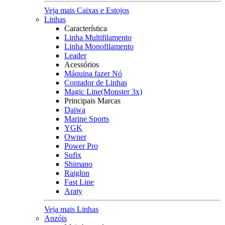
Veja mais Caixas e Estojos
Linhas
Característica
Linha Multifilamento
Linha Monofilamento
Leader
Acessórios
Máquina fazer Nó
Contador de Linhas
Magic Line(Monster 3x)
Principais Marcas
Daiwa
Marine Sports
YGK
Owner
Power Pro
Sufix
Shimano
Raiglon
Fast Line
Araty
Veja mais Linhas
Anzóis