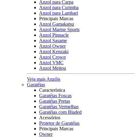
Anzol para Carpa
Anzol para Curimba
Anzol para Lambari
Principais Marcas
Anzol Gamakatsu
Anzol Marine Sports
Anzol Pinnacle
Anzol Sasame
Anzol Owner
Anzol Kenzaki
Anzol Crown
Anzol VMC
Anzol Meitou
Veja mais Anzóis
Garatéias
Característica
Garatéias Foscas
Garatéias Pretas
Garatéias Vermelhas
Garatéias com Bladed
Acessórios
Protetor de Garatéias
Principais Marcas
Owner