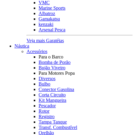
VMC
Marine Sports
Albatroz
Gamakatsu
kenzaki
Arsenal Pesca
Veja mais Garatéias
Náutica
Acessórios
Para o Barco
Bomba de Porão
Bujão Viveiro
Para Motores Popa
Diversos
Bulbo
Conector Gasolina
Corta Circuito
Kit Mangueira
Pescador
Rotor
Registro
Tampa Tanque
Transf. Combustível
Orelhão