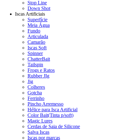
Stop Line
Down Shot
Iscas Artificiais
Superfície
Meia Água
Fundo
Articulada
Camarão
Iscas Soft
Spinner
ChatterBait
Tailspin
Frogs e Ratos
Rubber JIg
Jig
Colheres
Gotcha
Ferrinho
Pincho Arremesso
Hélice para Isca Artificial
Color Bait(Tinta p/soft)
Magic Lures
Cerdas de Saia de Silicone
Salva Iscas
Iscas por marcas