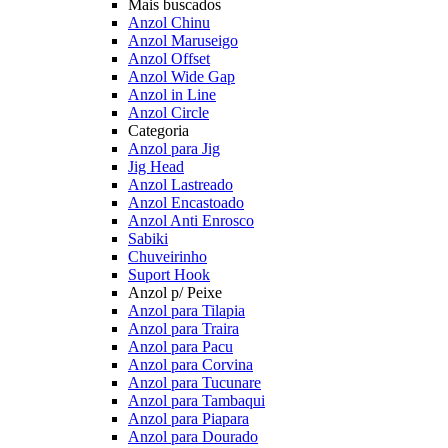
Mais buscados
Anzol Chinu
Anzol Maruseigo
Anzol Offset
Anzol Wide Gap
Anzol in Line
Anzol Circle
Categoria
Anzol para Jig
Jig Head
Anzol Lastreado
Anzol Encastoado
Anzol Anti Enrosco
Sabiki
Chuveirinho
Suport Hook
Anzol p/ Peixe
Anzol para Tilapia
Anzol para Traira
Anzol para Pacu
Anzol para Corvina
Anzol para Tucunare
Anzol para Tambaqui
Anzol para Piapara
Anzol para Dourado