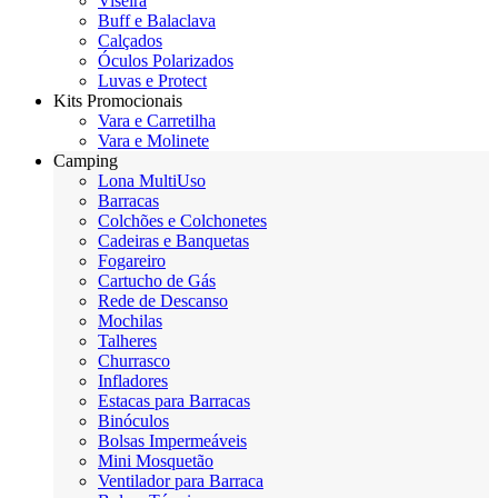
Viseira
Buff e Balaclava
Calçados
Óculos Polarizados
Luvas e Protect
Kits Promocionais
Vara e Carretilha
Vara e Molinete
Camping
Lona MultiUso
Barracas
Colchões e Colchonetes
Cadeiras e Banquetas
Fogareiro
Cartucho de Gás
Rede de Descanso
Mochilas
Talheres
Churrasco
Infladores
Estacas para Barracas
Binóculos
Bolsas Impermeáveis
Mini Mosquetão
Ventilador para Barraca