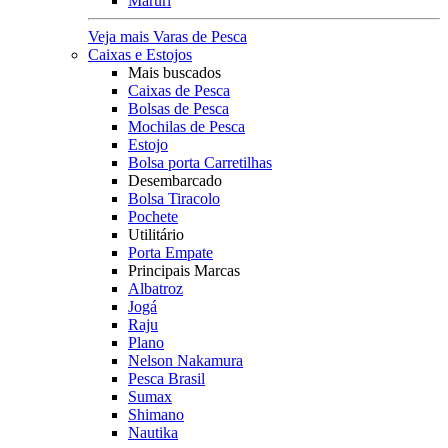
Maruri
Veja mais Varas de Pesca
Caixas e Estojos
Mais buscados
Caixas de Pesca
Bolsas de Pesca
Mochilas de Pesca
Estojo
Bolsa porta Carretilhas
Desembarcado
Bolsa Tiracolo
Pochete
Utilitário
Porta Empate
Principais Marcas
Albatroz
Jogá
Raju
Plano
Nelson Nakamura
Pesca Brasil
Sumax
Shimano
Nautika