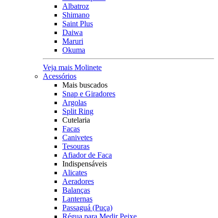
Albatroz
Shimano
Saint Plus
Daiwa
Maruri
Okuma
Veja mais Molinete
Acessórios
Mais buscados
Snap e Giradores
Argolas
Split Ring
Cutelaria
Facas
Canivetes
Tesouras
Afiador de Faca
Indispensáveis
Alicates
Aeradores
Balanças
Lanternas
Passaguá (Puça)
Régua para Medir Peixe