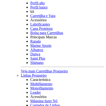
Perfil alto
Perfil baixo
kit
Carretilha e Vara
Acessórios
Lubrificantes
Capa Protetora
Bolsa para Carretilhas
Principais Marcas
Rapala
Marine Sports
Albatroz
Daiwa
Saint Plus
Shimano
Veja mais Carretilhas Pesqueiro
Linhas Pesqueiro
Característica
Multifilamento
Monofilamento
Leader
Acessórios
Máquina fazer Nó
Contador de Linhas