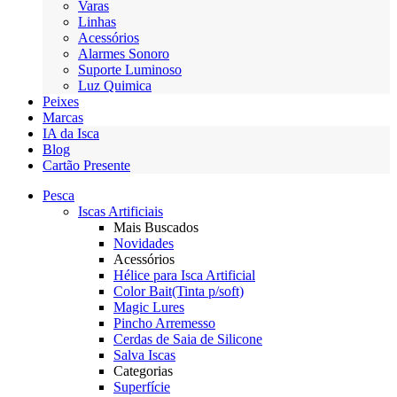
Varas
Linhas
Acessórios
Alarmes Sonoro
Suporte Luminoso
Luz Quimica
Peixes
Marcas
IA da Isca
Blog
Cartão Presente
Pesca
Iscas Artificiais
Mais Buscados
Novidades
Acessórios
Hélice para Isca Artificial
Color Bait(Tinta p/soft)
Magic Lures
Pincho Arremesso
Cerdas de Saia de Silicone
Salva Iscas
Categorias
Superfície