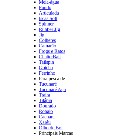
Meia-água
Fundo
Articulada
Iscas Soft
Spinner
Rubber JIg
Jig
Colheres
Camarão
Frogs e Ratos
ChatterBait
Tailspin
Gotcha
Ferrinho
Para pesca de
Tucunaré
Tucunaré Açu
Traíra
Tilápia
Dourado
Robalo
Cachara
Xaréu
Olho de Boi
Principais Marcas