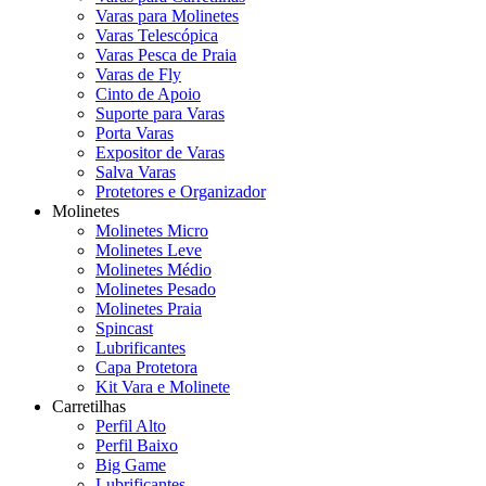
Varas para Molinetes
Varas Telescópica
Varas Pesca de Praia
Varas de Fly
Cinto de Apoio
Suporte para Varas
Porta Varas
Expositor de Varas
Salva Varas
Protetores e Organizador
Molinetes
Molinetes Micro
Molinetes Leve
Molinetes Médio
Molinetes Pesado
Molinetes Praia
Spincast
Lubrificantes
Capa Protetora
Kit Vara e Molinete
Carretilhas
Perfil Alto
Perfil Baixo
Big Game
Lubrificantes