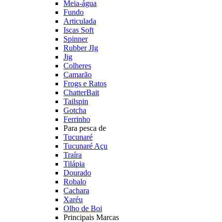
Meia-água
Fundo
Articulada
Iscas Soft
Spinner
Rubber JIg
Jig
Colheres
Camarão
Frogs e Ratos
ChatterBait
Tailspin
Gotcha
Ferrinho
Para pesca de
Tucunaré
Tucunaré Açu
Traíra
Tilápia
Dourado
Robalo
Cachara
Xaréu
Olho de Boi
Principais Marcas