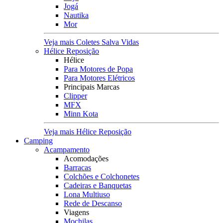
Jogá
Nautika
Mor
Veja mais Coletes Salva Vidas
Hélice Reposição
Hélice
Para Motores de Popa
Para Motores Elétricos
Principais Marcas
Clipper
MFX
Minn Kota
Veja mais Hélice Reposição
Camping
Acampamento
Acomodações
Barracas
Colchões e Colchonetes
Cadeiras e Banquetas
Lona Multiuso
Rede de Descanso
Viagens
Mochilas