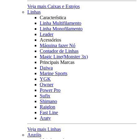
Veja mais Caixas e Estojos
Linhas
Característica
Linha Multifilamento
Linha Monofilamento
Leader
Acessórios
Máquina fazer Nó
Contador de Linhas
Magic Line(Monster 3x)
Principais Marcas
Daiwa
Marine Sports
YGK
Owner
Power Pro
Sufix
Shimano
Raiglon
Fast Line
Araty
Veja mais Linhas
Anzóis