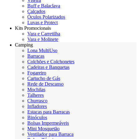
Viseira
Buff e Balaclava
Calçados
Óculos Polarizados
Luvas e Protect
Kits Promocionais
Vara e Carretilha
Vara e Molinete
Camping
Lona MultiUso
Barracas
Colchões e Colchonetes
Cadeiras e Banquetas
Fogareiro
Cartucho de Gás
Rede de Descanso
Mochilas
Talheres
Churrasco
Infladores
Estacas para Barracas
Binóculos
Bolsas Impermeáveis
Mini Mosquetão
Ventilador para Barraca