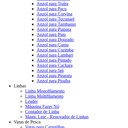
Anzol para Traíra
Anzol para Pacu
Anzol para Corvina
Anzol para Tucunaré
Anzol para Tambaqui
Anzol para Piapara
Anzol para Piau
Anzol para Dourado
Anzol para Carpa
Anzol para Curimba
Anzol para Lambari
Anzol para Pintado
Anzol para Cachara
Anzol para Jaú
Anzol para Pirarara
Anzol para Piraíba
Linhas
Linha Monofilamento
Linha Multifilamento
Leader
Máquina Fazer Nó
Contador de Linha
Magic Line - Renovador de Linhas
Varas de Pesca
Varas para Carretilhas