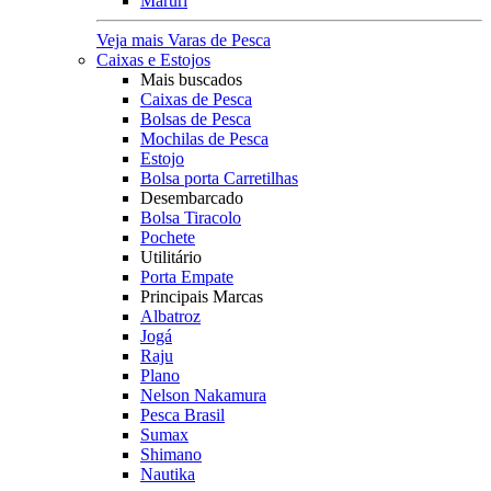
Maruri
Veja mais Varas de Pesca
Caixas e Estojos
Mais buscados
Caixas de Pesca
Bolsas de Pesca
Mochilas de Pesca
Estojo
Bolsa porta Carretilhas
Desembarcado
Bolsa Tiracolo
Pochete
Utilitário
Porta Empate
Principais Marcas
Albatroz
Jogá
Raju
Plano
Nelson Nakamura
Pesca Brasil
Sumax
Shimano
Nautika