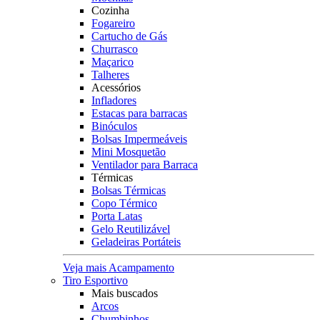
Cozinha
Fogareiro
Cartucho de Gás
Churrasco
Maçarico
Talheres
Acessórios
Infladores
Estacas para barracas
Binóculos
Bolsas Impermeáveis
Mini Mosquetão
Ventilador para Barraca
Térmicas
Bolsas Térmicas
Copo Térmico
Porta Latas
Gelo Reutilizável
Geladeiras Portáteis
Veja mais Acampamento
Tiro Esportivo
Mais buscados
Arcos
Chumbinhos