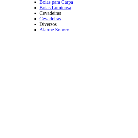
Boias para Carpa
Boias Luminosa
Cevadeiras
Cevadeiras
Diversos
Alarme Sonoro
Suporte Luminoso
Luz Quimica
Principais Marcas
Jr Pesca
Deconto
Veja mais Boias e Cevadeiras
Iscas para Pesqueiro
Iscas
Anteninhas
Miçangas
Flutuador EVA
Principais Marcas
Jr Pesca
Veja mais Iscas para Pesqueiro
Acessórios
Categoria
Anzóis