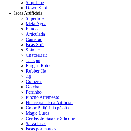
Stop Line
Down Shot
Iscas Artificiais
Superfície
Meia Água
Fundo
Articulada
Camarão
Iscas Soft
Spinner
ChatterBait
Tailspin
Frogs e Ratos
Rubber JIg
Jig
Colheres
Gotcha
Ferrinho
Pincho Arremesso
Hélice para Isca Artificial
Color Bait(Tinta p/soft)
Magic Lures
Cerdas de Saia de Silicone
Salva Iscas
Iscas por marcas