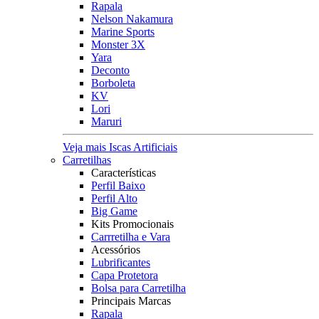
Rapala
Nelson Nakamura
Marine Sports
Monster 3X
Yara
Deconto
Borboleta
KV
Lori
Maruri
Veja mais Iscas Artificiais
Carretilhas
Características
Perfil Baixo
Perfil Alto
Big Game
Kits Promocionais
Carrretilha e Vara
Acessórios
Lubrificantes
Capa Protetora
Bolsa para Carretilha
Principais Marcas
Rapala