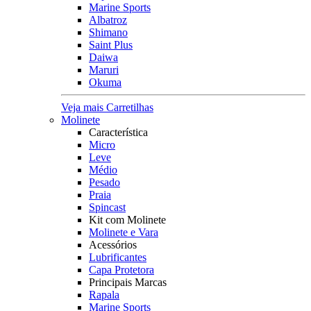
Marine Sports
Albatroz
Shimano
Saint Plus
Daiwa
Maruri
Okuma
Veja mais Carretilhas
Molinete
Característica
Micro
Leve
Médio
Pesado
Praia
Spincast
Kit com Molinete
Molinete e Vara
Acessórios
Lubrificantes
Capa Protetora
Principais Marcas
Rapala
Marine Sports