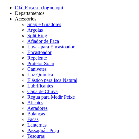
Olá! Faça seu
login
aqui
Departamentos
Acessórios
Snap e Giradores
Argolas
Split Ring
Afiador de Faca
Luvas para Encastoador
Encastoador
Repelente
Protetor Solar
Canivetes
Luz Química
Elástico para Isca Natural
Lubrificantes
Capa de Chuva
Régua para Medir Peixe
Alicates
Aeradores
Balanças
Facas
Lanternas
Passaguá - Puça
Tesouras