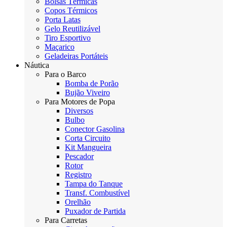
Bolsas Térmicas
Copos Térmicos
Porta Latas
Gelo Reutilizável
Tiro Esportivo
Maçarico
Geladeiras Portáteis
Náutica
Para o Barco
Bomba de Porão
Bujão Viveiro
Para Motores de Popa
Diversos
Bulbo
Conector Gasolina
Corta Circuito
Kit Mangueira
Pescador
Rotor
Registro
Tampa do Tanque
Transf. Combustível
Orelhão
Puxador de Partida
Para Carretas