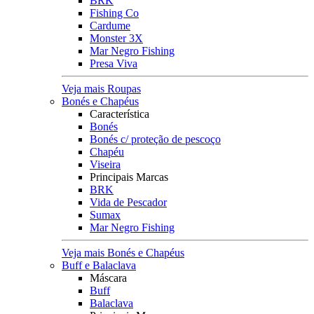
BRK
Fishing Co
Cardume
Monster 3X
Mar Negro Fishing
Presa Viva
Veja mais Roupas
Bonés e Chapéus
Característica
Bonés
Bonés c/ proteção de pescoço
Chapéu
Viseira
Principais Marcas
BRK
Vida de Pescador
Sumax
Mar Negro Fishing
Veja mais Bonés e Chapéus
Buff e Balaclava
Máscara
Buff
Balaclava