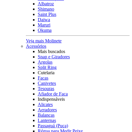
Albatroz
Shimano
Saint Plus
Daiwa
Maruri
Okuma
Veja mais Molinete
Acessórios
Mais buscados
Snap e Giradores
Argolas
Split Ring
Cutelaria
Facas
Canivetes
Tesouras
Afiador de Faca
Indispensáveis
Alicates
Aeradores
Balanças
Lanternas
Passaguá (Puça)
Régua para Medir Peixe