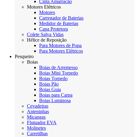
Cinta Amarração
Motores Elétricos
Motores
Carregador de Baterias
Medidor de Baterias
Capa Protetora
Colete Salva Vidas
Hélice de Reposição
Para Motores de Popa
Para Motores Elétricos
Pesqueiro
Boias
Boias de Arremesso
Boias Mini Torpedo
Boias Torpedo
Boias Pão
Boias Guia
Boias para Carpa
Boias Luminosa
Cevadeiras
Anteninhas
Miçangas
Flutuador EVA
Molinetes
Carretilhas