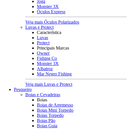
Jogá
Monster 3X
Óculos Express
Veja mais Óculos Polarizados
Luvas e Protect
Característica
Luvas
Protect
Principais Marcas
Owner
Fishing Co
Monster 3X
Albatroz
Mar Negro Fishing
Veja mais Luvas e Protect
Pesqueiro
Boias e Cevadeiras
Boias
Boias de Arremesso
Boias Mini Torpedo
Boias Torpedo
Boias Pão
Boias Guia