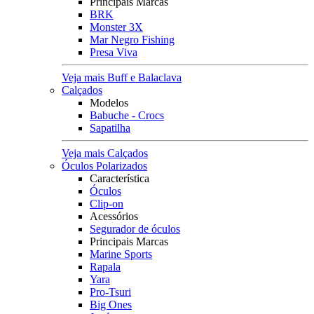
Principais Marcas
BRK
Monster 3X
Mar Negro Fishing
Presa Viva
Veja mais Buff e Balaclava
Calçados
Modelos
Babuche - Crocs
Sapatilha
Veja mais Calçados
Óculos Polarizados
Característica
Óculos
Clip-on
Acessórios
Segurador de óculos
Principais Marcas
Marine Sports
Rapala
Yara
Pro-Tsuri
Big Ones