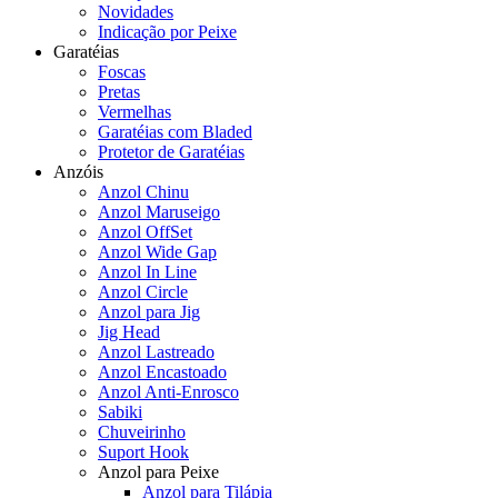
Novidades
Indicação por Peixe
Garatéias
Foscas
Pretas
Vermelhas
Garatéias com Bladed
Protetor de Garatéias
Anzóis
Anzol Chinu
Anzol Maruseigo
Anzol OffSet
Anzol Wide Gap
Anzol In Line
Anzol Circle
Anzol para Jig
Jig Head
Anzol Lastreado
Anzol Encastoado
Anzol Anti-Enrosco
Sabiki
Chuveirinho
Suport Hook
Anzol para Peixe
Anzol para Tilápia