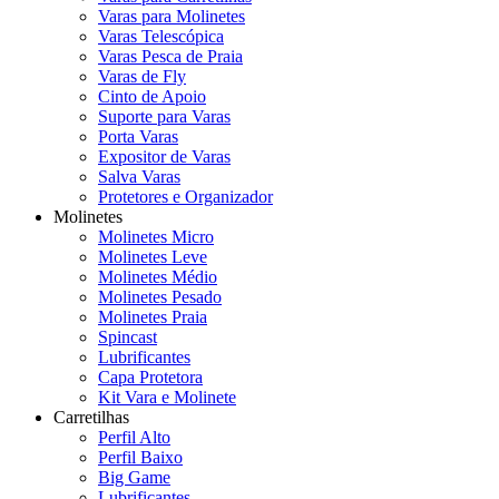
Varas para Molinetes
Varas Telescópica
Varas Pesca de Praia
Varas de Fly
Cinto de Apoio
Suporte para Varas
Porta Varas
Expositor de Varas
Salva Varas
Protetores e Organizador
Molinetes
Molinetes Micro
Molinetes Leve
Molinetes Médio
Molinetes Pesado
Molinetes Praia
Spincast
Lubrificantes
Capa Protetora
Kit Vara e Molinete
Carretilhas
Perfil Alto
Perfil Baixo
Big Game
Lubrificantes