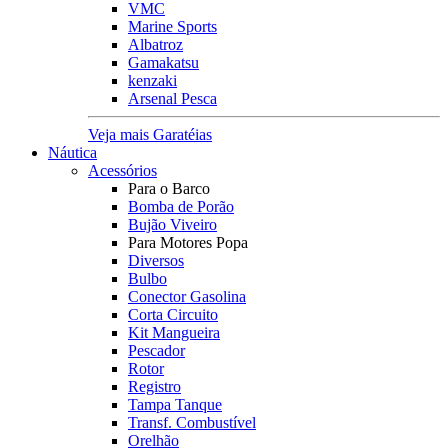
VMC
Marine Sports
Albatroz
Gamakatsu
kenzaki
Arsenal Pesca
Veja mais Garatéias
Náutica
Acessórios
Para o Barco
Bomba de Porão
Bujão Viveiro
Para Motores Popa
Diversos
Bulbo
Conector Gasolina
Corta Circuito
Kit Mangueira
Pescador
Rotor
Registro
Tampa Tanque
Transf. Combustível
Orelhão