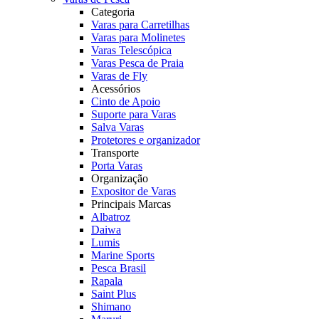
Categoria
Varas para Carretilhas
Varas para Molinetes
Varas Telescópica
Varas Pesca de Praia
Varas de Fly
Acessórios
Cinto de Apoio
Suporte para Varas
Salva Varas
Protetores e organizador
Transporte
Porta Varas
Organização
Expositor de Varas
Principais Marcas
Albatroz
Daiwa
Lumis
Marine Sports
Pesca Brasil
Rapala
Saint Plus
Shimano