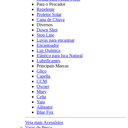
Para o Pescador
Repelente
Protetor Solar
Capa de Chuva
Diversos
Down Shot
Stop Line
Luvas para encastoar
Encastoador
Luz Química
Elástico para Isca Natural
Lubrificantes
Principais Marcas
Glico
Capella
CCM
Owner
Mury
Celta
Yara
Alligator
Blue Fox
Veja mais Acessórios
Varas de Pesca