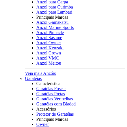
Anzol para Carpa
Anzol para Curimba
Anzol para Lambari
Principais Marcas
Anzol Gamakatsu
Anzol Marine Sports
Anzol Pinnacle
Anzol Sasame
Anzol Owner
Anzol Kenzaki
Anzol Crown
Anzol VMC
Anzol Meitou
Veja mais Anzóis
Garatéias
Característica
Garatéias Foscas
Garatéias Pretas
Garatéias Vermelhas
Garatéias com Bladed
Acessórios
Protetor de Garatéias
Principais Marcas
Owner