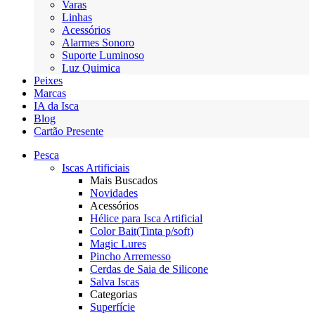
Varas
Linhas
Acessórios
Alarmes Sonoro
Suporte Luminoso
Luz Quimica
Peixes
Marcas
IA da Isca
Blog
Cartão Presente
Pesca
Iscas Artificiais
Mais Buscados
Novidades
Acessórios
Hélice para Isca Artificial
Color Bait(Tinta p/soft)
Magic Lures
Pincho Arremesso
Cerdas de Saia de Silicone
Salva Iscas
Categorias
Superfície