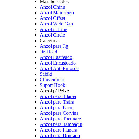
Mais buscados
Anzol Chinu
Anzol Maruseigo
Anzol Offset
Anzol Wide Gap
Anzol in Line
Anzol Circle
Categoria
Anzol para Jig
Jig Head
Anzol Lastreado
Anzol Encastoado
Anzol Anti Enrosco
Sabiki
Chuveirinho
Suport Hook
Anzol p/ Peixe
Anzol para Tilapia
Anzol para Traira
Anzol para Pacu
Anzol para Corvina
Anzol para Tucunare
Anzol para Tambaqui
Anzol para Piapara
Anzol para Dourado