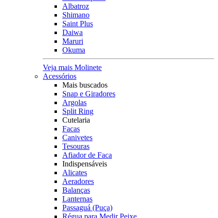
Albatroz
Shimano
Saint Plus
Daiwa
Maruri
Okuma
Veja mais Molinete
Acessórios
Mais buscados
Snap e Giradores
Argolas
Split Ring
Cutelaria
Facas
Canivetes
Tesouras
Afiador de Faca
Indispensáveis
Alicates
Aeradores
Balanças
Lanternas
Passaguá (Puça)
Régua para Medir Peixe