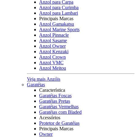
Anzol para Carpa
Anzol para Curimba
Anzol para Lambari
Principais Marcas
Anzol Gamakatsu
Anzol Marine Sports
Anzol Pinnacle
Anzol Sasame
Anzol Owner
Anzol Kenzaki
Anzol Crown
Anzol VMC
Anzol Meitou
Veja mais Anzóis
Garatéias
Característica
Garatéias Foscas
Garatéias Pretas
Garatéias Vermelhas
Garatéias com Bladed
Acessórios
Protetor de Garatéias
Principais Marcas
Owner