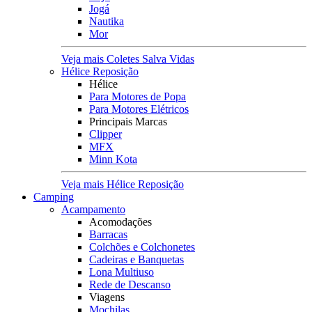
Jogá
Nautika
Mor
Veja mais Coletes Salva Vidas
Hélice Reposição
Hélice
Para Motores de Popa
Para Motores Elétricos
Principais Marcas
Clipper
MFX
Minn Kota
Veja mais Hélice Reposição
Camping
Acampamento
Acomodações
Barracas
Colchões e Colchonetes
Cadeiras e Banquetas
Lona Multiuso
Rede de Descanso
Viagens
Mochilas