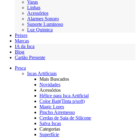
Varas
Linhas
Acessórios
Alarmes Sonoro
Suporte Luminoso
Luz Quimica
Peixes
Marcas
IA da Isca
Blog
Cartão Presente
Pesca
Iscas Artificiais
Mais Buscados
Novidades
Acessórios
Hélice para Isca Artificial
Color Bait(Tinta p/soft)
Magic Lures
Pincho Arremesso
Cerdas de Saia de Silicone
Salva Iscas
Categorias
Superfície