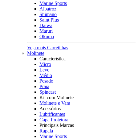
Marine Sports
Albatroz
Shimano
Saint Plus
Daiwa
Maruri
Okuma
Veja mais Carretilhas
Molinete
Característica
Micro
Leve
Médio
Pesado
Praia
Spincast
Kit com Molinete
Molinete e Vara
Acessórios
Lubrificantes
Capa Protetora
Principais Marcas
Rapala
Marine Sports