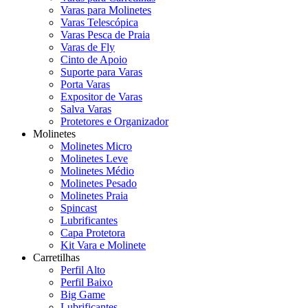
Varas para Molinetes
Varas Telescópica
Varas Pesca de Praia
Varas de Fly
Cinto de Apoio
Suporte para Varas
Porta Varas
Expositor de Varas
Salva Varas
Protetores e Organizador
Molinetes
Molinetes Micro
Molinetes Leve
Molinetes Médio
Molinetes Pesado
Molinetes Praia
Spincast
Lubrificantes
Capa Protetora
Kit Vara e Molinete
Carretilhas
Perfil Alto
Perfil Baixo
Big Game
Lubrificantes