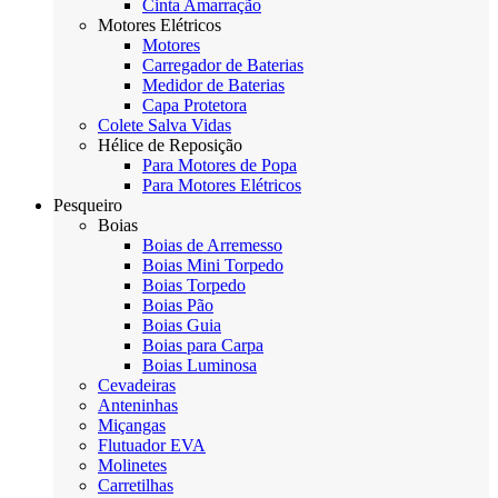
Cinta Amarração
Motores Elétricos
Motores
Carregador de Baterias
Medidor de Baterias
Capa Protetora
Colete Salva Vidas
Hélice de Reposição
Para Motores de Popa
Para Motores Elétricos
Pesqueiro
Boias
Boias de Arremesso
Boias Mini Torpedo
Boias Torpedo
Boias Pão
Boias Guia
Boias para Carpa
Boias Luminosa
Cevadeiras
Anteninhas
Miçangas
Flutuador EVA
Molinetes
Carretilhas