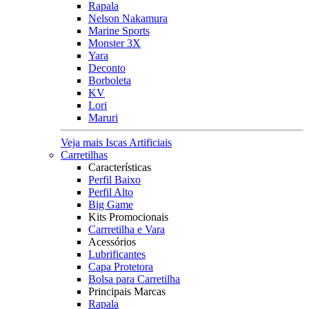
Rapala
Nelson Nakamura
Marine Sports
Monster 3X
Yara
Deconto
Borboleta
KV
Lori
Maruri
Veja mais Iscas Artificiais
Carretilhas
Características
Perfil Baixo
Perfil Alto
Big Game
Kits Promocionais
Carrretilha e Vara
Acessórios
Lubrificantes
Capa Protetora
Bolsa para Carretilha
Principais Marcas
Rapala