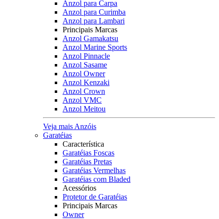
Anzol para Carpa
Anzol para Curimba
Anzol para Lambari
Principais Marcas
Anzol Gamakatsu
Anzol Marine Sports
Anzol Pinnacle
Anzol Sasame
Anzol Owner
Anzol Kenzaki
Anzol Crown
Anzol VMC
Anzol Meitou
Veja mais Anzóis
Garatéias
Característica
Garatéias Foscas
Garatéias Pretas
Garatéias Vermelhas
Garatéias com Bladed
Acessórios
Protetor de Garatéias
Principais Marcas
Owner