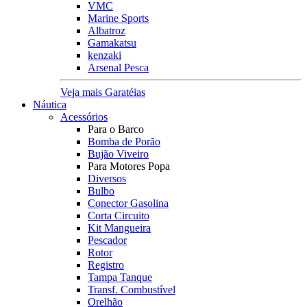
VMC
Marine Sports
Albatroz
Gamakatsu
kenzaki
Arsenal Pesca
Veja mais Garatéias
Náutica
Acessórios
Para o Barco
Bomba de Porão
Bujão Viveiro
Para Motores Popa
Diversos
Bulbo
Conector Gasolina
Corta Circuito
Kit Mangueira
Pescador
Rotor
Registro
Tampa Tanque
Transf. Combustível
Orelhão