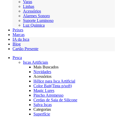
Varas
Linhas
Acessórios
Alarmes Sonoro
Suporte Luminoso
Luz Quimica
Peixes
Marcas
IA da Isca
Blog
Cartão Presente
Pesca
Iscas Artificiais
Mais Buscados
Novidades
Acessórios
Hélice para Isca Artificial
Color Bait(Tinta p/soft)
Magic Lures
Pincho Arremesso
Cerdas de Saia de Silicone
Salva Iscas
Categorias
Superfície