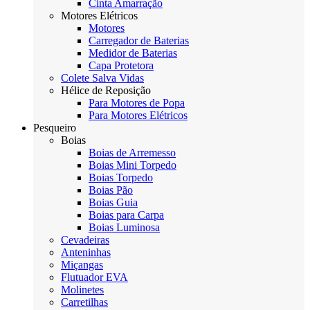
Cinta Amarração
Motores Elétricos
Motores
Carregador de Baterias
Medidor de Baterias
Capa Protetora
Colete Salva Vidas
Hélice de Reposição
Para Motores de Popa
Para Motores Elétricos
Pesqueiro
Boias
Boias de Arremesso
Boias Mini Torpedo
Boias Torpedo
Boias Pão
Boias Guia
Boias para Carpa
Boias Luminosa
Cevadeiras
Anteninhas
Miçangas
Flutuador EVA
Molinetes
Carretilhas