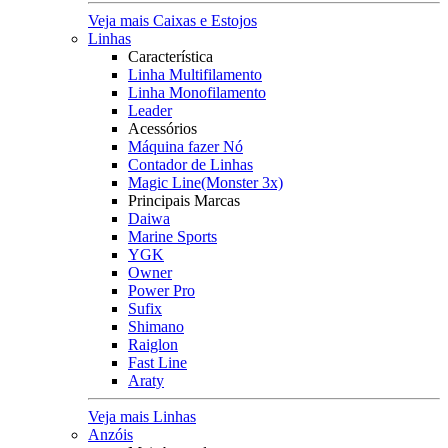
Veja mais Caixas e Estojos
Linhas
Característica
Linha Multifilamento
Linha Monofilamento
Leader
Acessórios
Máquina fazer Nó
Contador de Linhas
Magic Line(Monster 3x)
Principais Marcas
Daiwa
Marine Sports
YGK
Owner
Power Pro
Sufix
Shimano
Raiglon
Fast Line
Araty
Veja mais Linhas
Anzóis