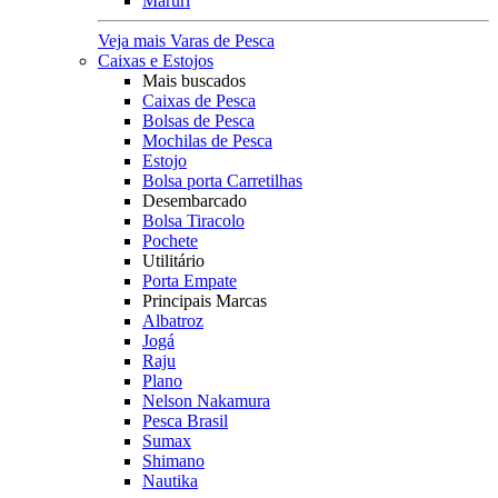
Maruri
Veja mais Varas de Pesca
Caixas e Estojos
Mais buscados
Caixas de Pesca
Bolsas de Pesca
Mochilas de Pesca
Estojo
Bolsa porta Carretilhas
Desembarcado
Bolsa Tiracolo
Pochete
Utilitário
Porta Empate
Principais Marcas
Albatroz
Jogá
Raju
Plano
Nelson Nakamura
Pesca Brasil
Sumax
Shimano
Nautika