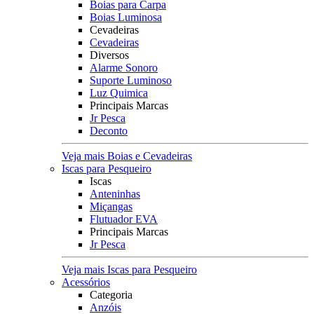
Boias para Carpa
Boias Luminosa
Cevadeiras
Cevadeiras
Diversos
Alarme Sonoro
Suporte Luminoso
Luz Quimica
Principais Marcas
Jr Pesca
Deconto
Veja mais Boias e Cevadeiras
Iscas para Pesqueiro
Iscas
Anteninhas
Miçangas
Flutuador EVA
Principais Marcas
Jr Pesca
Veja mais Iscas para Pesqueiro
Acessórios
Categoria
Anzóis