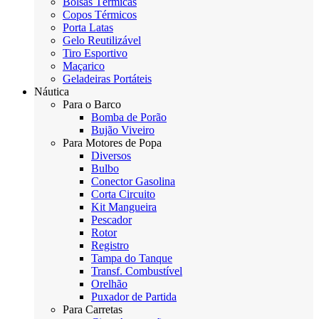
Bolsas Térmicas
Copos Térmicos
Porta Latas
Gelo Reutilizável
Tiro Esportivo
Maçarico
Geladeiras Portáteis
Náutica
Para o Barco
Bomba de Porão
Bujão Viveiro
Para Motores de Popa
Diversos
Bulbo
Conector Gasolina
Corta Circuito
Kit Mangueira
Pescador
Rotor
Registro
Tampa do Tanque
Transf. Combustível
Orelhão
Puxador de Partida
Para Carretas