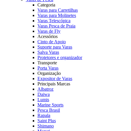
Categoria
Varas para Carretilhas
Varas para Molinetes
Varas Telescópica
Varas Pesca de Praia
Varas de Fly
Acessórios
Cinto de Apoio
Suporte para Varas
Salva Varas
Protetores e organizador
Transporte
Porta Varas
Organização
Expositor de Varas
Principais Marcas
Albatroz
Daiwa
Lumis
Marine Sports
Pesca Brasil
Rapala
Saint Plus
Shimano