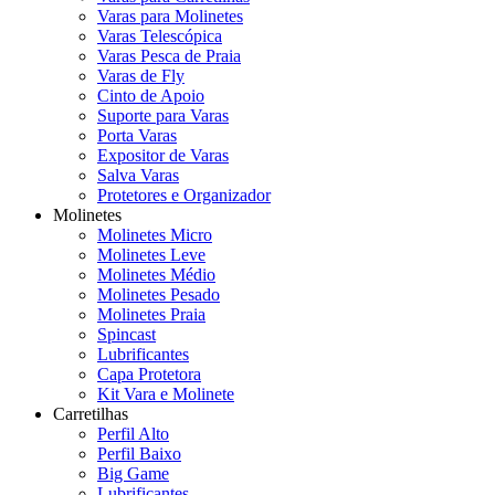
Varas para Molinetes
Varas Telescópica
Varas Pesca de Praia
Varas de Fly
Cinto de Apoio
Suporte para Varas
Porta Varas
Expositor de Varas
Salva Varas
Protetores e Organizador
Molinetes
Molinetes Micro
Molinetes Leve
Molinetes Médio
Molinetes Pesado
Molinetes Praia
Spincast
Lubrificantes
Capa Protetora
Kit Vara e Molinete
Carretilhas
Perfil Alto
Perfil Baixo
Big Game
Lubrificantes