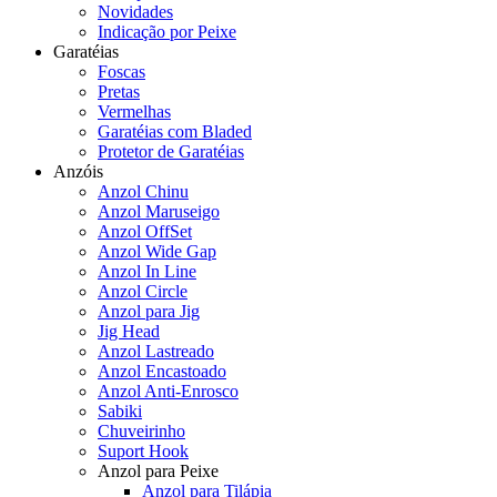
Novidades
Indicação por Peixe
Garatéias
Foscas
Pretas
Vermelhas
Garatéias com Bladed
Protetor de Garatéias
Anzóis
Anzol Chinu
Anzol Maruseigo
Anzol OffSet
Anzol Wide Gap
Anzol In Line
Anzol Circle
Anzol para Jig
Jig Head
Anzol Lastreado
Anzol Encastoado
Anzol Anti-Enrosco
Sabiki
Chuveirinho
Suport Hook
Anzol para Peixe
Anzol para Tilápia