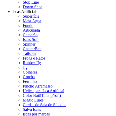
Stop Line
Down Shot
Iscas Artificiais
Superfície
Meia Água
Fundo
Articulada
Camarão
Iscas Soft
Spinner
ChatterBait
Tailspin
Frogs e Ratos
Rubber JIg
Jig
Colheres
Gotcha
Ferrinho
Pincho Arremesso
Hélice para Isca Artificial
Color Bait(Tinta p/soft)
Magic Lures
Cerdas de Saia de Silicone
Salva Iscas
Iscas por marcas