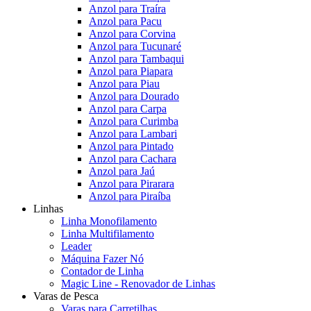
Anzol para Traíra
Anzol para Pacu
Anzol para Corvina
Anzol para Tucunaré
Anzol para Tambaqui
Anzol para Piapara
Anzol para Piau
Anzol para Dourado
Anzol para Carpa
Anzol para Curimba
Anzol para Lambari
Anzol para Pintado
Anzol para Cachara
Anzol para Jaú
Anzol para Pirarara
Anzol para Piraíba
Linhas
Linha Monofilamento
Linha Multifilamento
Leader
Máquina Fazer Nó
Contador de Linha
Magic Line - Renovador de Linhas
Varas de Pesca
Varas para Carretilhas