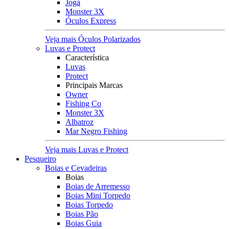
Jogá
Monster 3X
Óculos Express
Veja mais Óculos Polarizados
Luvas e Protect
Característica
Luvas
Protect
Principais Marcas
Owner
Fishing Co
Monster 3X
Albatroz
Mar Negro Fishing
Veja mais Luvas e Protect
Pesqueiro
Boias e Cevadeiras
Boias
Boias de Arremesso
Boias Mini Torpedo
Boias Torpedo
Boias Pão
Boias Guia