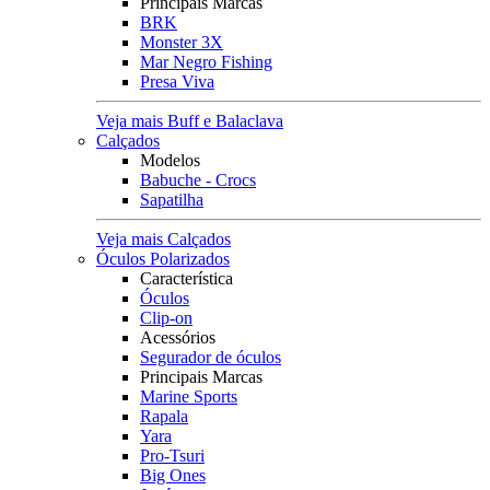
Principais Marcas
BRK
Monster 3X
Mar Negro Fishing
Presa Viva
Veja mais Buff e Balaclava
Calçados
Modelos
Babuche - Crocs
Sapatilha
Veja mais Calçados
Óculos Polarizados
Característica
Óculos
Clip-on
Acessórios
Segurador de óculos
Principais Marcas
Marine Sports
Rapala
Yara
Pro-Tsuri
Big Ones