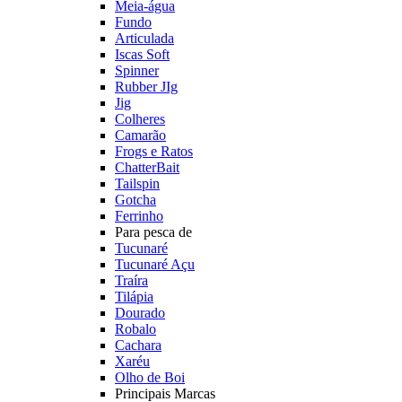
Meia-água
Fundo
Articulada
Iscas Soft
Spinner
Rubber JIg
Jig
Colheres
Camarão
Frogs e Ratos
ChatterBait
Tailspin
Gotcha
Ferrinho
Para pesca de
Tucunaré
Tucunaré Açu
Traíra
Tilápia
Dourado
Robalo
Cachara
Xaréu
Olho de Boi
Principais Marcas