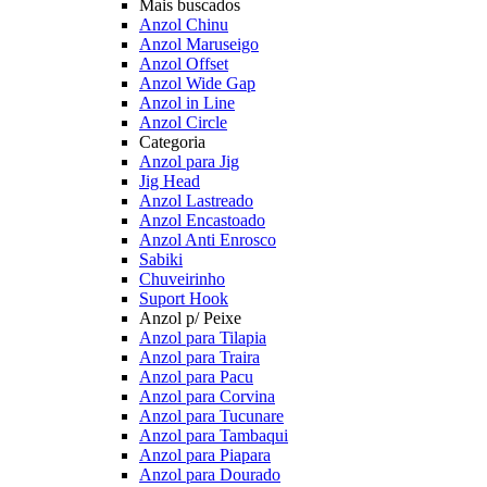
Mais buscados
Anzol Chinu
Anzol Maruseigo
Anzol Offset
Anzol Wide Gap
Anzol in Line
Anzol Circle
Categoria
Anzol para Jig
Jig Head
Anzol Lastreado
Anzol Encastoado
Anzol Anti Enrosco
Sabiki
Chuveirinho
Suport Hook
Anzol p/ Peixe
Anzol para Tilapia
Anzol para Traira
Anzol para Pacu
Anzol para Corvina
Anzol para Tucunare
Anzol para Tambaqui
Anzol para Piapara
Anzol para Dourado