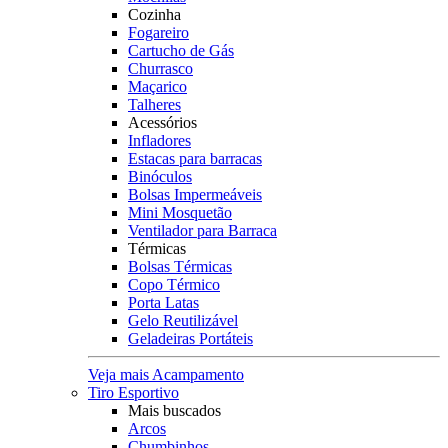
Cozinha
Fogareiro
Cartucho de Gás
Churrasco
Maçarico
Talheres
Acessórios
Infladores
Estacas para barracas
Binóculos
Bolsas Impermeáveis
Mini Mosquetão
Ventilador para Barraca
Térmicas
Bolsas Térmicas
Copo Térmico
Porta Latas
Gelo Reutilizável
Geladeiras Portáteis
Veja mais Acampamento
Tiro Esportivo
Mais buscados
Arcos
Chumbinhos