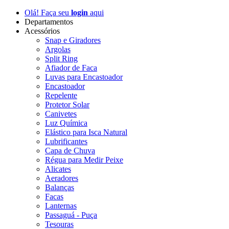
Olá! Faça seu
login
aqui
Departamentos
Acessórios
Snap e Giradores
Argolas
Split Ring
Afiador de Faca
Luvas para Encastoador
Encastoador
Repelente
Protetor Solar
Canivetes
Luz Química
Elástico para Isca Natural
Lubrificantes
Capa de Chuva
Régua para Medir Peixe
Alicates
Aeradores
Balanças
Facas
Lanternas
Passaguá - Puça
Tesouras