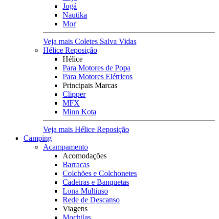
Jogá
Nautika
Mor
Veja mais Coletes Salva Vidas
Hélice Reposição
Hélice
Para Motores de Popa
Para Motores Elétricos
Principais Marcas
Clipper
MFX
Minn Kota
Veja mais Hélice Reposição
Camping
Acampamento
Acomodações
Barracas
Colchões e Colchonetes
Cadeiras e Banquetas
Lona Multiuso
Rede de Descanso
Viagens
Mochilas