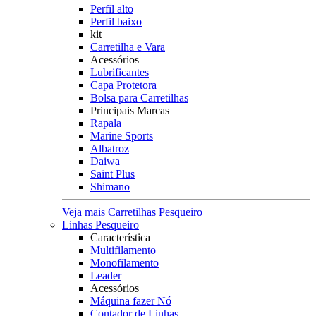
Perfil alto
Perfil baixo
kit
Carretilha e Vara
Acessórios
Lubrificantes
Capa Protetora
Bolsa para Carretilhas
Principais Marcas
Rapala
Marine Sports
Albatroz
Daiwa
Saint Plus
Shimano
Veja mais Carretilhas Pesqueiro
Linhas Pesqueiro
Característica
Multifilamento
Monofilamento
Leader
Acessórios
Máquina fazer Nó
Contador de Linhas