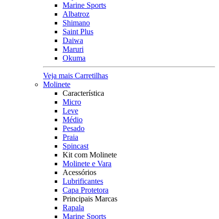
Marine Sports
Albatroz
Shimano
Saint Plus
Daiwa
Maruri
Okuma
Veja mais Carretilhas
Molinete
Característica
Micro
Leve
Médio
Pesado
Praia
Spincast
Kit com Molinete
Molinete e Vara
Acessórios
Lubrificantes
Capa Protetora
Principais Marcas
Rapala
Marine Sports