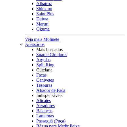
Albatroz
Shimano
Saint Plus
Daiwa
Maruri
Okuma
Veja mais Molinete
Acessórios
Mais buscados
Snap e Giradores
Argolas
Split Ring
Cutelaria
Facas
Canivetes
Tesouras
Afiador de Faca
Indispensáveis
Alicates
Aeradores
Balanças
Lanternas
Passaguá (Puça)
Régua para Medir Peixe