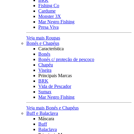
BRK
Fishing Co
Cardume
Monster 3X
Mar Negro Fishing
Presa Viva
Veja mais Roupas
Bonés e Chapéus
Característica
Bonés
Bonés c/ proteção de pescoço
Chapéu
Viseira
Principais Marcas
BRK
Vida de Pescador
Sumax
Mar Negro Fishing
Veja mais Bonés e Chapéus
Buff e Balaclava
Máscara
Buff
Balaclava