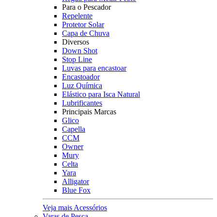
Para o Pescador
Repelente
Protetor Solar
Capa de Chuva
Diversos
Down Shot
Stop Line
Luvas para encastoar
Encastoador
Luz Química
Elástico para Isca Natural
Lubrificantes
Principais Marcas
Glico
Capella
CCM
Owner
Mury
Celta
Yara
Alligator
Blue Fox
Veja mais Acessórios
Varas de Pesca