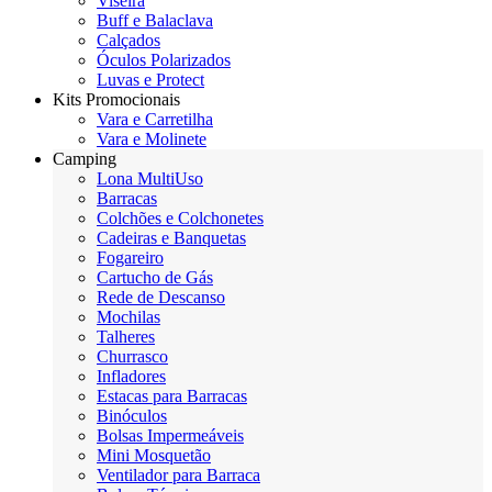
Viseira
Buff e Balaclava
Calçados
Óculos Polarizados
Luvas e Protect
Kits Promocionais
Vara e Carretilha
Vara e Molinete
Camping
Lona MultiUso
Barracas
Colchões e Colchonetes
Cadeiras e Banquetas
Fogareiro
Cartucho de Gás
Rede de Descanso
Mochilas
Talheres
Churrasco
Infladores
Estacas para Barracas
Binóculos
Bolsas Impermeáveis
Mini Mosquetão
Ventilador para Barraca