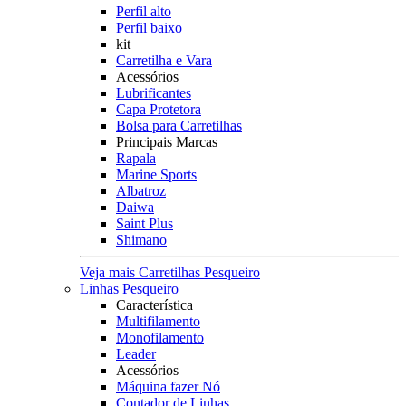
Perfil alto
Perfil baixo
kit
Carretilha e Vara
Acessórios
Lubrificantes
Capa Protetora
Bolsa para Carretilhas
Principais Marcas
Rapala
Marine Sports
Albatroz
Daiwa
Saint Plus
Shimano
Veja mais Carretilhas Pesqueiro
Linhas Pesqueiro
Característica
Multifilamento
Monofilamento
Leader
Acessórios
Máquina fazer Nó
Contador de Linhas