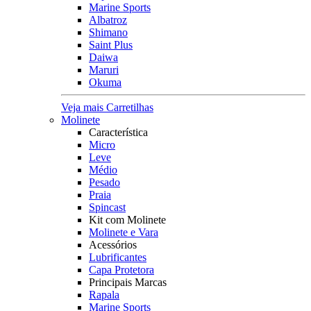
Marine Sports
Albatroz
Shimano
Saint Plus
Daiwa
Maruri
Okuma
Veja mais Carretilhas
Molinete
Característica
Micro
Leve
Médio
Pesado
Praia
Spincast
Kit com Molinete
Molinete e Vara
Acessórios
Lubrificantes
Capa Protetora
Principais Marcas
Rapala
Marine Sports