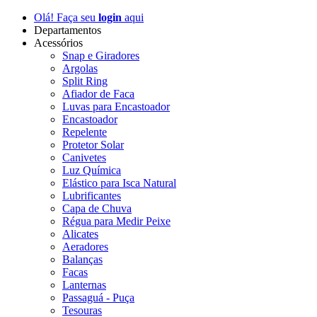
Olá! Faça seu
login
aqui
Departamentos
Acessórios
Snap e Giradores
Argolas
Split Ring
Afiador de Faca
Luvas para Encastoador
Encastoador
Repelente
Protetor Solar
Canivetes
Luz Química
Elástico para Isca Natural
Lubrificantes
Capa de Chuva
Régua para Medir Peixe
Alicates
Aeradores
Balanças
Facas
Lanternas
Passaguá - Puça
Tesouras