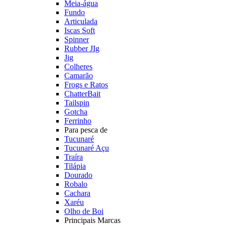
Meia-água
Fundo
Articulada
Iscas Soft
Spinner
Rubber JIg
Jig
Colheres
Camarão
Frogs e Ratos
ChatterBait
Tailspin
Gotcha
Ferrinho
Para pesca de
Tucunaré
Tucunaré Açu
Traíra
Tilápia
Dourado
Robalo
Cachara
Xaréu
Olho de Boi
Principais Marcas