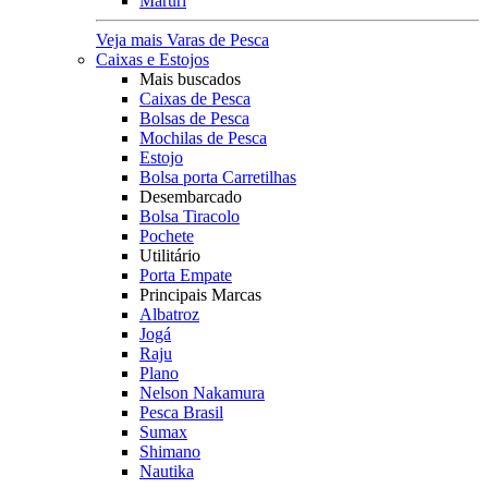
Maruri
Veja mais Varas de Pesca
Caixas e Estojos
Mais buscados
Caixas de Pesca
Bolsas de Pesca
Mochilas de Pesca
Estojo
Bolsa porta Carretilhas
Desembarcado
Bolsa Tiracolo
Pochete
Utilitário
Porta Empate
Principais Marcas
Albatroz
Jogá
Raju
Plano
Nelson Nakamura
Pesca Brasil
Sumax
Shimano
Nautika