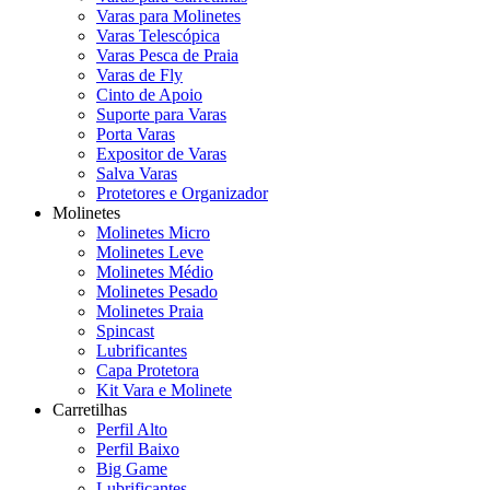
Varas para Molinetes
Varas Telescópica
Varas Pesca de Praia
Varas de Fly
Cinto de Apoio
Suporte para Varas
Porta Varas
Expositor de Varas
Salva Varas
Protetores e Organizador
Molinetes
Molinetes Micro
Molinetes Leve
Molinetes Médio
Molinetes Pesado
Molinetes Praia
Spincast
Lubrificantes
Capa Protetora
Kit Vara e Molinete
Carretilhas
Perfil Alto
Perfil Baixo
Big Game
Lubrificantes