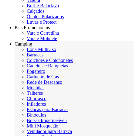
Viseira
Buff e Balaclava
Calçados
Óculos Polarizados
Luvas e Protect
Kits Promocionais
Vara e Carretilha
Vara e Molinete
Camping
Lona MultiUso
Barracas
Colchões e Colchonetes
Cadeiras e Banquetas
Fogareiro
Cartucho de Gás
Rede de Descanso
Mochilas
Talheres
Churrasco
Infladores
Estacas para Barracas
Binóculos
Bolsas Impermeáveis
Mini Mosquetão
Ventilador para Barraca