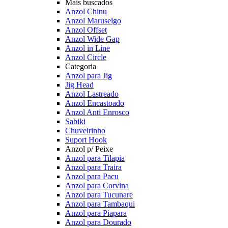
Mais buscados
Anzol Chinu
Anzol Maruseigo
Anzol Offset
Anzol Wide Gap
Anzol in Line
Anzol Circle
Categoria
Anzol para Jig
Jig Head
Anzol Lastreado
Anzol Encastoado
Anzol Anti Enrosco
Sabiki
Chuveirinho
Suport Hook
Anzol p/ Peixe
Anzol para Tilapia
Anzol para Traira
Anzol para Pacu
Anzol para Corvina
Anzol para Tucunare
Anzol para Tambaqui
Anzol para Piapara
Anzol para Dourado