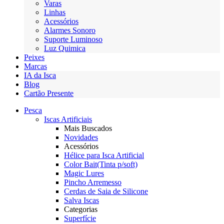
Varas
Linhas
Acessórios
Alarmes Sonoro
Suporte Luminoso
Luz Quimica
Peixes
Marcas
IA da Isca
Blog
Cartão Presente
Pesca
Iscas Artificiais
Mais Buscados
Novidades
Acessórios
Hélice para Isca Artificial
Color Bait(Tinta p/soft)
Magic Lures
Pincho Arremesso
Cerdas de Saia de Silicone
Salva Iscas
Categorias
Superfície