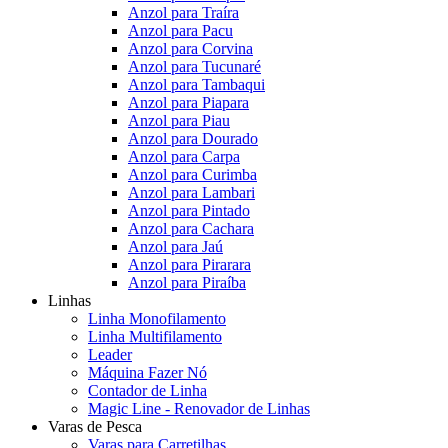
Anzol para Traíra
Anzol para Pacu
Anzol para Corvina
Anzol para Tucunaré
Anzol para Tambaqui
Anzol para Piapara
Anzol para Piau
Anzol para Dourado
Anzol para Carpa
Anzol para Curimba
Anzol para Lambari
Anzol para Pintado
Anzol para Cachara
Anzol para Jaú
Anzol para Pirarara
Anzol para Piraíba
Linhas
Linha Monofilamento
Linha Multifilamento
Leader
Máquina Fazer Nó
Contador de Linha
Magic Line - Renovador de Linhas
Varas de Pesca
Varas para Carretilhas