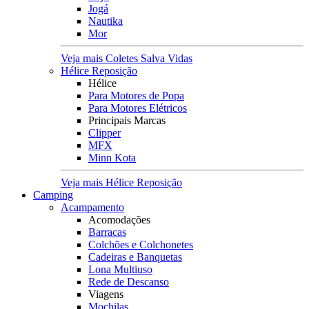
Jogá
Nautika
Mor
Veja mais Coletes Salva Vidas
Hélice Reposição
Hélice
Para Motores de Popa
Para Motores Elétricos
Principais Marcas
Clipper
MFX
Minn Kota
Veja mais Hélice Reposição
Camping
Acampamento
Acomodações
Barracas
Colchões e Colchonetes
Cadeiras e Banquetas
Lona Multiuso
Rede de Descanso
Viagens
Mochilas