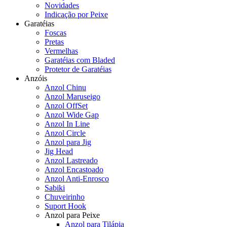
Novidades
Indicação por Peixe
Garatéias
Foscas
Pretas
Vermelhas
Garatéias com Bladed
Protetor de Garatéias
Anzóis
Anzol Chinu
Anzol Maruseigo
Anzol OffSet
Anzol Wide Gap
Anzol In Line
Anzol Circle
Anzol para Jig
Jig Head
Anzol Lastreado
Anzol Encastoado
Anzol Anti-Enrosco
Sabiki
Chuveirinho
Suport Hook
Anzol para Peixe
Anzol para Tilápia