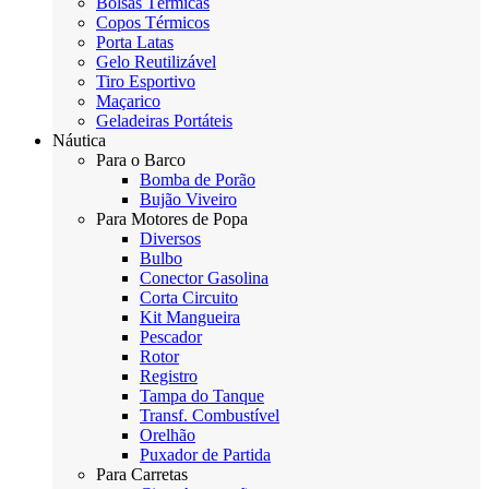
Bolsas Térmicas
Copos Térmicos
Porta Latas
Gelo Reutilizável
Tiro Esportivo
Maçarico
Geladeiras Portáteis
Náutica
Para o Barco
Bomba de Porão
Bujão Viveiro
Para Motores de Popa
Diversos
Bulbo
Conector Gasolina
Corta Circuito
Kit Mangueira
Pescador
Rotor
Registro
Tampa do Tanque
Transf. Combustível
Orelhão
Puxador de Partida
Para Carretas