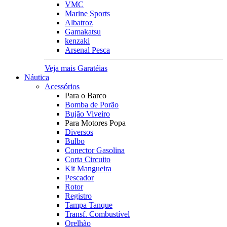
VMC
Marine Sports
Albatroz
Gamakatsu
kenzaki
Arsenal Pesca
Veja mais Garatéias
Náutica
Acessórios
Para o Barco
Bomba de Porão
Bujão Viveiro
Para Motores Popa
Diversos
Bulbo
Conector Gasolina
Corta Circuito
Kit Mangueira
Pescador
Rotor
Registro
Tampa Tanque
Transf. Combustível
Orelhão