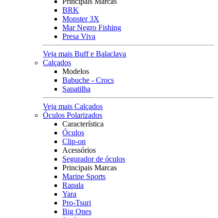
Principais Marcas
BRK
Monster 3X
Mar Negro Fishing
Presa Viva
Veja mais Buff e Balaclava
Calçados
Modelos
Babuche - Crocs
Sapatilha
Veja mais Calçados
Óculos Polarizados
Característica
Óculos
Clip-on
Acessórios
Segurador de óculos
Principais Marcas
Marine Sports
Rapala
Yara
Pro-Tsuri
Big Ones