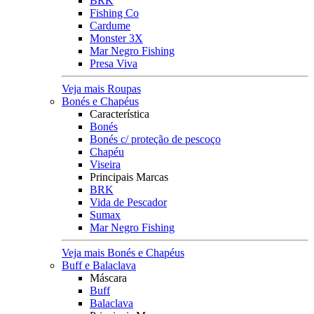
BRK
Fishing Co
Cardume
Monster 3X
Mar Negro Fishing
Presa Viva
Veja mais Roupas
Bonés e Chapéus
Característica
Bonés
Bonés c/ proteção de pescoço
Chapéu
Viseira
Principais Marcas
BRK
Vida de Pescador
Sumax
Mar Negro Fishing
Veja mais Bonés e Chapéus
Buff e Balaclava
Máscara
Buff
Balaclava