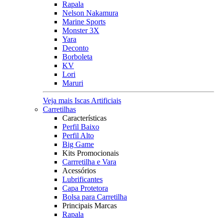
Rapala
Nelson Nakamura
Marine Sports
Monster 3X
Yara
Deconto
Borboleta
KV
Lori
Maruri
Veja mais Iscas Artificiais
Carretilhas
Características
Perfil Baixo
Perfil Alto
Big Game
Kits Promocionais
Carrretilha e Vara
Acessórios
Lubrificantes
Capa Protetora
Bolsa para Carretilha
Principais Marcas
Rapala