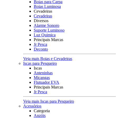
Boias para Carpa
Boias Luminosa
Cevadeiras
Cevadeiras
Diversos
Alarme Sonoro
Suporte Luminoso
Luz Quimica
Principais Marcas
Jr Pesca
Deconto
Veja mais Boias e Cevadeiras
Iscas para Pesqueiro
Iscas
Anteninhas
Miçangas
Flutuador EVA
Principais Marcas
Jr Pesca
Veja mais Iscas para Pesqueiro
Acessórios
Categoria
Anzóis