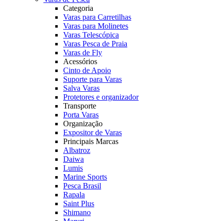
Categoria
Varas para Carretilhas
Varas para Molinetes
Varas Telescópica
Varas Pesca de Praia
Varas de Fly
Acessórios
Cinto de Apoio
Suporte para Varas
Salva Varas
Protetores e organizador
Transporte
Porta Varas
Organização
Expositor de Varas
Principais Marcas
Albatroz
Daiwa
Lumis
Marine Sports
Pesca Brasil
Rapala
Saint Plus
Shimano