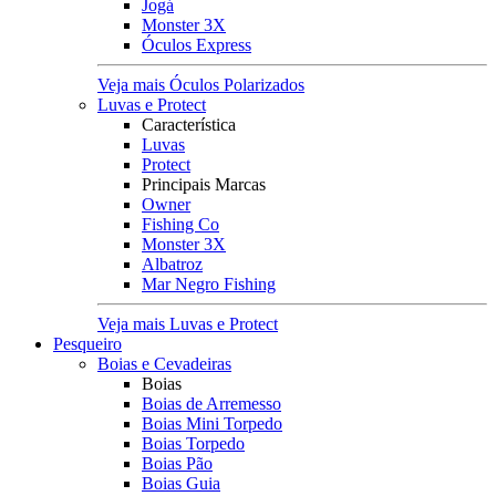
Jogá
Monster 3X
Óculos Express
Veja mais Óculos Polarizados
Luvas e Protect
Característica
Luvas
Protect
Principais Marcas
Owner
Fishing Co
Monster 3X
Albatroz
Mar Negro Fishing
Veja mais Luvas e Protect
Pesqueiro
Boias e Cevadeiras
Boias
Boias de Arremesso
Boias Mini Torpedo
Boias Torpedo
Boias Pão
Boias Guia