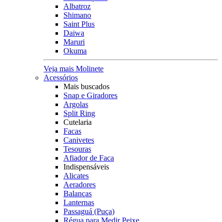
Albatroz
Shimano
Saint Plus
Daiwa
Maruri
Okuma
Veja mais Molinete
Acessórios
Mais buscados
Snap e Giradores
Argolas
Split Ring
Cutelaria
Facas
Canivetes
Tesouras
Afiador de Faca
Indispensáveis
Alicates
Aeradores
Balanças
Lanternas
Passaguá (Puça)
Régua para Medir Peixe