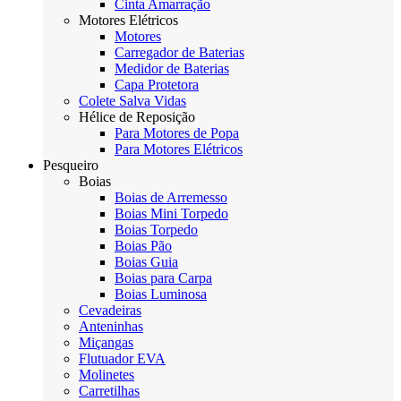
Cinta Amarração
Motores Elétricos
Motores
Carregador de Baterias
Medidor de Baterias
Capa Protetora
Colete Salva Vidas
Hélice de Reposição
Para Motores de Popa
Para Motores Elétricos
Pesqueiro
Boias
Boias de Arremesso
Boias Mini Torpedo
Boias Torpedo
Boias Pão
Boias Guia
Boias para Carpa
Boias Luminosa
Cevadeiras
Anteninhas
Miçangas
Flutuador EVA
Molinetes
Carretilhas