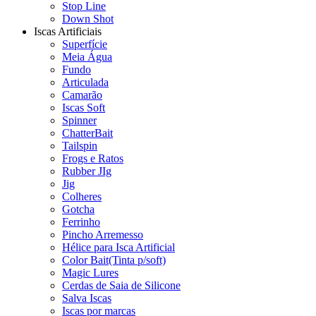
Stop Line
Down Shot
Iscas Artificiais
Superfície
Meia Água
Fundo
Articulada
Camarão
Iscas Soft
Spinner
ChatterBait
Tailspin
Frogs e Ratos
Rubber JIg
Jig
Colheres
Gotcha
Ferrinho
Pincho Arremesso
Hélice para Isca Artificial
Color Bait(Tinta p/soft)
Magic Lures
Cerdas de Saia de Silicone
Salva Iscas
Iscas por marcas