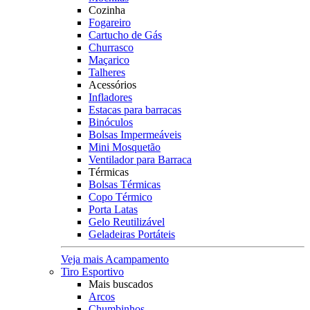
Cozinha
Fogareiro
Cartucho de Gás
Churrasco
Maçarico
Talheres
Acessórios
Infladores
Estacas para barracas
Binóculos
Bolsas Impermeáveis
Mini Mosquetão
Ventilador para Barraca
Térmicas
Bolsas Térmicas
Copo Térmico
Porta Latas
Gelo Reutilizável
Geladeiras Portáteis
Veja mais Acampamento
Tiro Esportivo
Mais buscados
Arcos
Chumbinhos