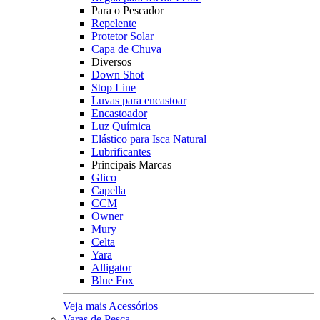
Para o Pescador
Repelente
Protetor Solar
Capa de Chuva
Diversos
Down Shot
Stop Line
Luvas para encastoar
Encastoador
Luz Química
Elástico para Isca Natural
Lubrificantes
Principais Marcas
Glico
Capella
CCM
Owner
Mury
Celta
Yara
Alligator
Blue Fox
Veja mais Acessórios
Varas de Pesca