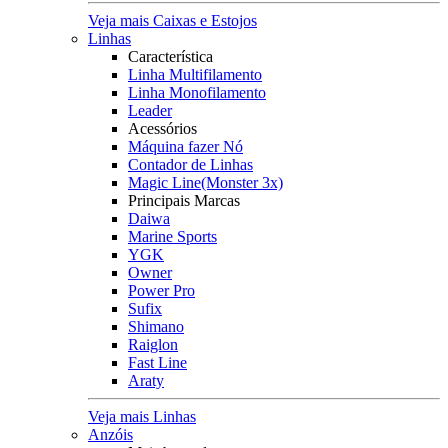
Veja mais Caixas e Estojos
Linhas
Característica
Linha Multifilamento
Linha Monofilamento
Leader
Acessórios
Máquina fazer Nó
Contador de Linhas
Magic Line(Monster 3x)
Principais Marcas
Daiwa
Marine Sports
YGK
Owner
Power Pro
Sufix
Shimano
Raiglon
Fast Line
Araty
Veja mais Linhas
Anzóis