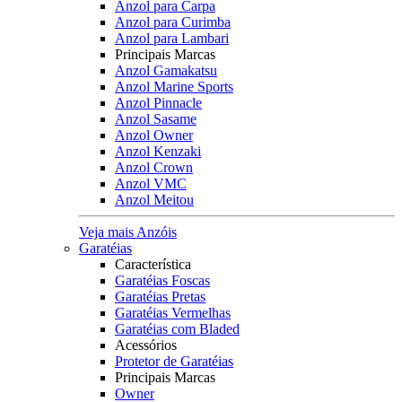
Anzol para Carpa
Anzol para Curimba
Anzol para Lambari
Principais Marcas
Anzol Gamakatsu
Anzol Marine Sports
Anzol Pinnacle
Anzol Sasame
Anzol Owner
Anzol Kenzaki
Anzol Crown
Anzol VMC
Anzol Meitou
Veja mais Anzóis
Garatéias
Característica
Garatéias Foscas
Garatéias Pretas
Garatéias Vermelhas
Garatéias com Bladed
Acessórios
Protetor de Garatéias
Principais Marcas
Owner