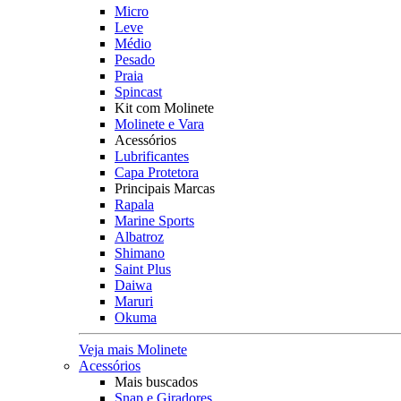
Micro
Leve
Médio
Pesado
Praia
Spincast
Kit com Molinete
Molinete e Vara
Acessórios
Lubrificantes
Capa Protetora
Principais Marcas
Rapala
Marine Sports
Albatroz
Shimano
Saint Plus
Daiwa
Maruri
Okuma
Veja mais Molinete
Acessórios
Mais buscados
Snap e Giradores