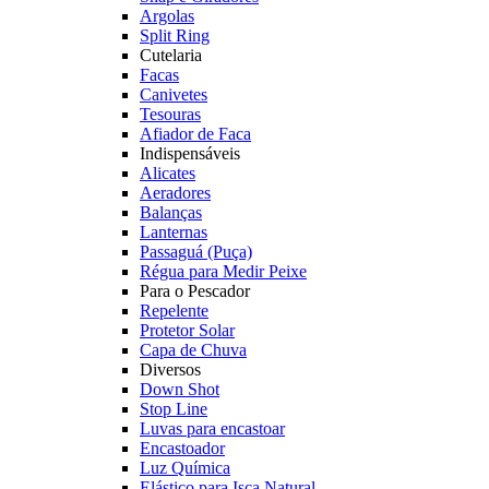
Argolas
Split Ring
Cutelaria
Facas
Canivetes
Tesouras
Afiador de Faca
Indispensáveis
Alicates
Aeradores
Balanças
Lanternas
Passaguá (Puça)
Régua para Medir Peixe
Para o Pescador
Repelente
Protetor Solar
Capa de Chuva
Diversos
Down Shot
Stop Line
Luvas para encastoar
Encastoador
Luz Química
Elástico para Isca Natural