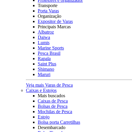
Protetores e organizador
Transporte
Porta Varas
Organização
Expositor de Varas
Principais Marcas
Albatroz
Daiwa
Lumis
Marine Sports
Pesca Brasil
Rapala
Saint Plus
Shimano
Maruri
Veja mais Varas de Pesca
Caixas e Estojos
Mais buscados
Caixas de Pesca
Bolsas de Pesca
Mochilas de Pesca
Estojo
Bolsa porta Carretilhas
Desembarcado