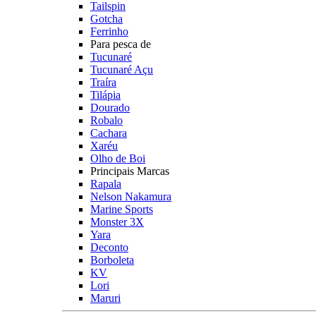
Tailspin
Gotcha
Ferrinho
Para pesca de
Tucunaré
Tucunaré Açu
Traíra
Tilápia
Dourado
Robalo
Cachara
Xaréu
Olho de Boi
Principais Marcas
Rapala
Nelson Nakamura
Marine Sports
Monster 3X
Yara
Deconto
Borboleta
KV
Lori
Maruri