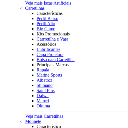
Veja mais Iscas Artificiais
Carretilhas
Características
Perfil Baixo
Perfil Alto
Big Game
Kits Promocionais
Carrretilha e Vara
Acessórios
Lubrificantes
Capa Protetora
Bolsa para Carretilha
Principais Marcas
Rapala
Marine Sports
Albatroz
Shimano
Saint Plus
Daiwa
Maruri
Okuma
Veja mais Carretilhas
Molinete
Característica