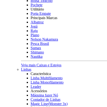
Bolsa Tiracolo
Pochete
Utilitário
Porta Empate
Principais Marcas
Albatroz
Jogá
Raju
Plano
Nelson Nakamura
Pesca Brasil
Sumax
Shimano
Nautika
Veja mais Caixas e Estojos
Linhas
Característica
Linha Multifilamento
Linha Monofilamento
Leader
Acessórios
Máquina fazer Nó
Contador de Linhas
Magic Line(Monster 3x)