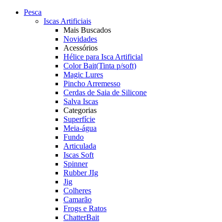
Pesca
Iscas Artificiais
Mais Buscados
Novidades
Acessórios
Hélice para Isca Artificial
Color Bait(Tinta p/soft)
Magic Lures
Pincho Arremesso
Cerdas de Saia de Silicone
Salva Iscas
Categorias
Superfície
Meia-água
Fundo
Articulada
Iscas Soft
Spinner
Rubber JIg
Jig
Colheres
Camarão
Frogs e Ratos
ChatterBait