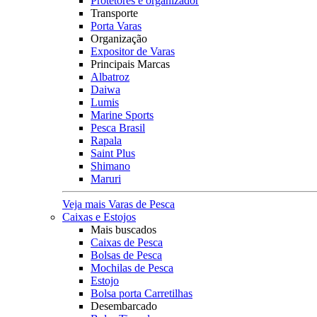
Protetores e organizador
Transporte
Porta Varas
Organização
Expositor de Varas
Principais Marcas
Albatroz
Daiwa
Lumis
Marine Sports
Pesca Brasil
Rapala
Saint Plus
Shimano
Maruri
Veja mais Varas de Pesca
Caixas e Estojos
Mais buscados
Caixas de Pesca
Bolsas de Pesca
Mochilas de Pesca
Estojo
Bolsa porta Carretilhas
Desembarcado