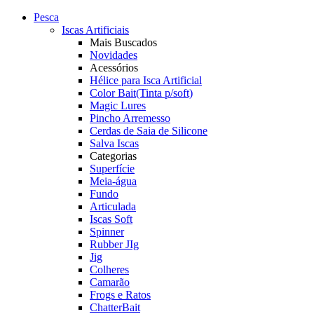
Pesca
Iscas Artificiais
Mais Buscados
Novidades
Acessórios
Hélice para Isca Artificial
Color Bait(Tinta p/soft)
Magic Lures
Pincho Arremesso
Cerdas de Saia de Silicone
Salva Iscas
Categorias
Superfície
Meia-água
Fundo
Articulada
Iscas Soft
Spinner
Rubber JIg
Jig
Colheres
Camarão
Frogs e Ratos
ChatterBait