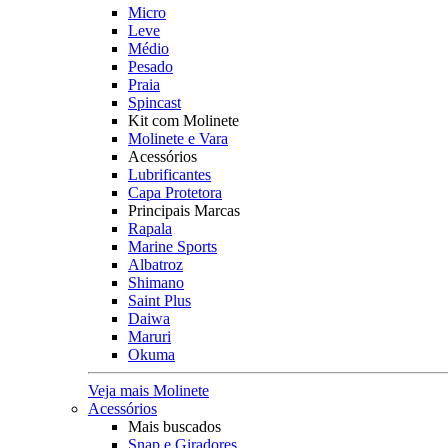
Micro
Leve
Médio
Pesado
Praia
Spincast
Kit com Molinete
Molinete e Vara
Acessórios
Lubrificantes
Capa Protetora
Principais Marcas
Rapala
Marine Sports
Albatroz
Shimano
Saint Plus
Daiwa
Maruri
Okuma
Veja mais Molinete
Acessórios
Mais buscados
Snap e Giradores