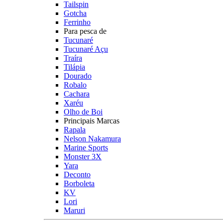
Tailspin
Gotcha
Ferrinho
Para pesca de
Tucunaré
Tucunaré Açu
Traíra
Tilápia
Dourado
Robalo
Cachara
Xaréu
Olho de Boi
Principais Marcas
Rapala
Nelson Nakamura
Marine Sports
Monster 3X
Yara
Deconto
Borboleta
KV
Lori
Maruri