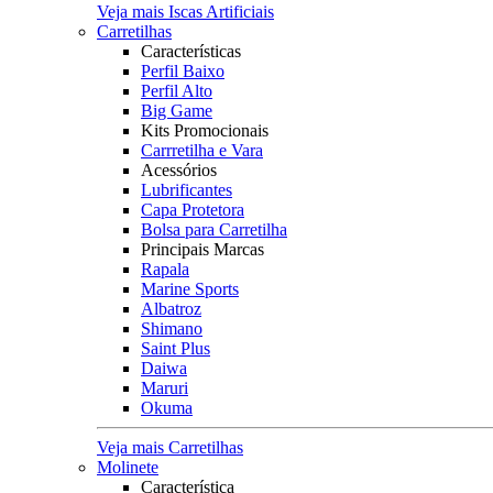
Veja mais Iscas Artificiais
Carretilhas
Características
Perfil Baixo
Perfil Alto
Big Game
Kits Promocionais
Carrretilha e Vara
Acessórios
Lubrificantes
Capa Protetora
Bolsa para Carretilha
Principais Marcas
Rapala
Marine Sports
Albatroz
Shimano
Saint Plus
Daiwa
Maruri
Okuma
Veja mais Carretilhas
Molinete
Característica