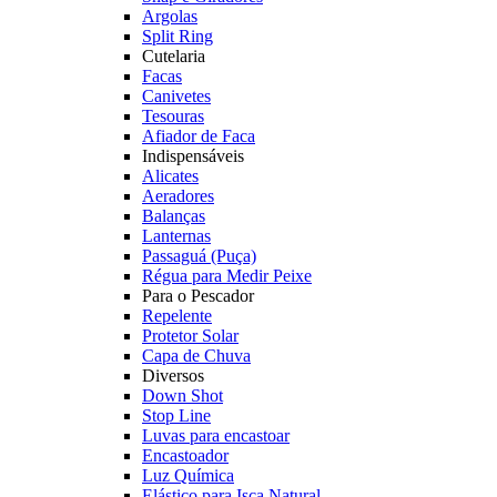
Argolas
Split Ring
Cutelaria
Facas
Canivetes
Tesouras
Afiador de Faca
Indispensáveis
Alicates
Aeradores
Balanças
Lanternas
Passaguá (Puça)
Régua para Medir Peixe
Para o Pescador
Repelente
Protetor Solar
Capa de Chuva
Diversos
Down Shot
Stop Line
Luvas para encastoar
Encastoador
Luz Química
Elástico para Isca Natural