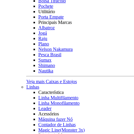
Bolsa Tiracolo
Pochete
Utilitário
Porta Empate
Principais Marcas
Albatroz
Jogá
Raju
Plano
Nelson Nakamura
Pesca Brasil
Sumax
Shimano
Nautika
Veja mais Caixas e Estojos
Linhas
Característica
Linha Multifilamento
Linha Monofilamento
Leader
Acessórios
Máquina fazer Nó
Contador de Linhas
Magic Line(Monster 3x)