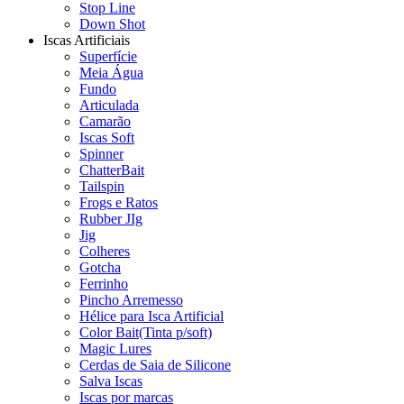
Stop Line
Down Shot
Iscas Artificiais
Superfície
Meia Água
Fundo
Articulada
Camarão
Iscas Soft
Spinner
ChatterBait
Tailspin
Frogs e Ratos
Rubber JIg
Jig
Colheres
Gotcha
Ferrinho
Pincho Arremesso
Hélice para Isca Artificial
Color Bait(Tinta p/soft)
Magic Lures
Cerdas de Saia de Silicone
Salva Iscas
Iscas por marcas