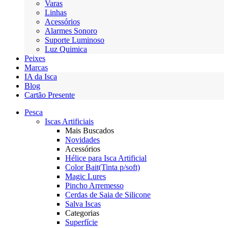
Varas
Linhas
Acessórios
Alarmes Sonoro
Suporte Luminoso
Luz Quimica
Peixes
Marcas
IA da Isca
Blog
Cartão Presente
Pesca
Iscas Artificiais
Mais Buscados
Novidades
Acessórios
Hélice para Isca Artificial
Color Bait(Tinta p/soft)
Magic Lures
Pincho Arremesso
Cerdas de Saia de Silicone
Salva Iscas
Categorias
Superfície