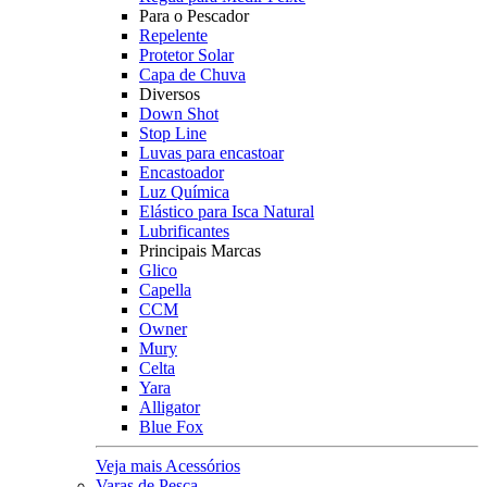
Para o Pescador
Repelente
Protetor Solar
Capa de Chuva
Diversos
Down Shot
Stop Line
Luvas para encastoar
Encastoador
Luz Química
Elástico para Isca Natural
Lubrificantes
Principais Marcas
Glico
Capella
CCM
Owner
Mury
Celta
Yara
Alligator
Blue Fox
Veja mais Acessórios
Varas de Pesca