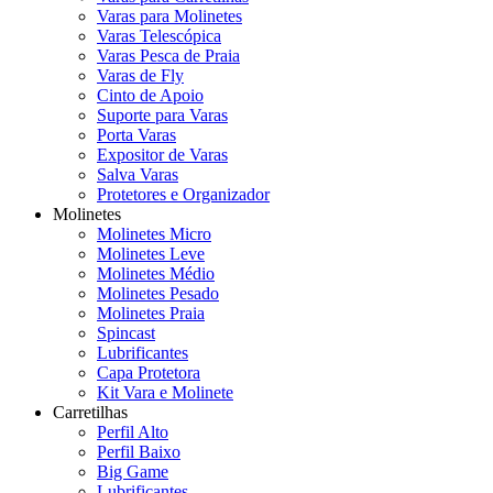
Varas para Molinetes
Varas Telescópica
Varas Pesca de Praia
Varas de Fly
Cinto de Apoio
Suporte para Varas
Porta Varas
Expositor de Varas
Salva Varas
Protetores e Organizador
Molinetes
Molinetes Micro
Molinetes Leve
Molinetes Médio
Molinetes Pesado
Molinetes Praia
Spincast
Lubrificantes
Capa Protetora
Kit Vara e Molinete
Carretilhas
Perfil Alto
Perfil Baixo
Big Game
Lubrificantes