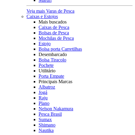
Maruri
Veja mais Varas de Pesca
Caixas e Estojos
Mais buscados
Caixas de Pesca
Bolsas de Pesca
Mochilas de Pesca
Estojo
Bolsa porta Carretilhas
Desembarcado
Bolsa Tiracolo
Pochete
Utilitário
Porta Empate
Principais Marcas
Albatroz
Jogá
Raju
Plano
Nelson Nakamura
Pesca Brasil
Sumax
Shimano
Nautika