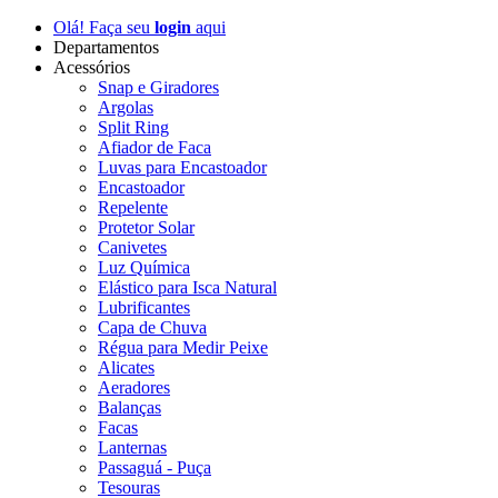
Olá! Faça seu
login
aqui
Departamentos
Acessórios
Snap e Giradores
Argolas
Split Ring
Afiador de Faca
Luvas para Encastoador
Encastoador
Repelente
Protetor Solar
Canivetes
Luz Química
Elástico para Isca Natural
Lubrificantes
Capa de Chuva
Régua para Medir Peixe
Alicates
Aeradores
Balanças
Facas
Lanternas
Passaguá - Puça
Tesouras