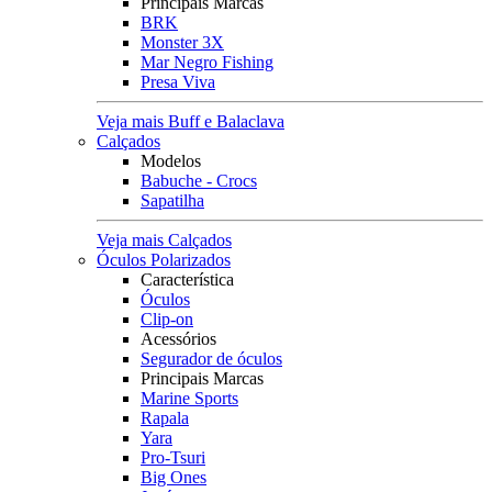
Principais Marcas
BRK
Monster 3X
Mar Negro Fishing
Presa Viva
Veja mais Buff e Balaclava
Calçados
Modelos
Babuche - Crocs
Sapatilha
Veja mais Calçados
Óculos Polarizados
Característica
Óculos
Clip-on
Acessórios
Segurador de óculos
Principais Marcas
Marine Sports
Rapala
Yara
Pro-Tsuri
Big Ones