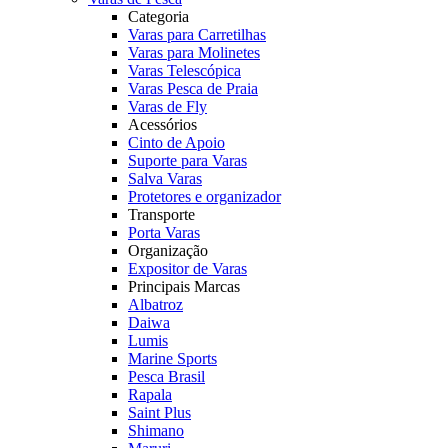
Categoria
Varas para Carretilhas
Varas para Molinetes
Varas Telescópica
Varas Pesca de Praia
Varas de Fly
Acessórios
Cinto de Apoio
Suporte para Varas
Salva Varas
Protetores e organizador
Transporte
Porta Varas
Organização
Expositor de Varas
Principais Marcas
Albatroz
Daiwa
Lumis
Marine Sports
Pesca Brasil
Rapala
Saint Plus
Shimano