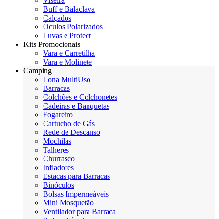
Viseira
Buff e Balaclava
Calçados
Óculos Polarizados
Luvas e Protect
Kits Promocionais
Vara e Carretilha
Vara e Molinete
Camping
Lona MultiUso
Barracas
Colchões e Colchonetes
Cadeiras e Banquetas
Fogareiro
Cartucho de Gás
Rede de Descanso
Mochilas
Talheres
Churrasco
Infladores
Estacas para Barracas
Binóculos
Bolsas Impermeáveis
Mini Mosquetão
Ventilador para Barraca