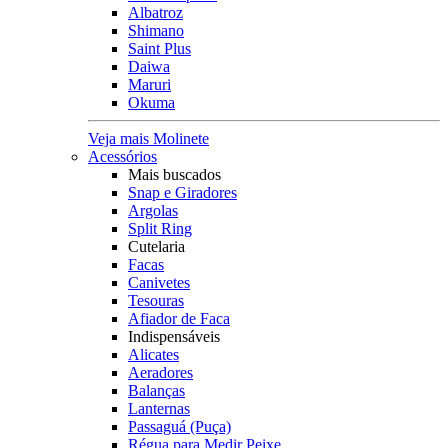
Albatroz
Shimano
Saint Plus
Daiwa
Maruri
Okuma
Veja mais Molinete
Acessórios
Mais buscados
Snap e Giradores
Argolas
Split Ring
Cutelaria
Facas
Canivetes
Tesouras
Afiador de Faca
Indispensáveis
Alicates
Aeradores
Balanças
Lanternas
Passaguá (Puça)
Régua para Medir Peixe