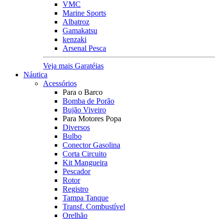
VMC
Marine Sports
Albatroz
Gamakatsu
kenzaki
Arsenal Pesca
Veja mais Garatéias
Náutica
Acessórios
Para o Barco
Bomba de Porão
Bujão Viveiro
Para Motores Popa
Diversos
Bulbo
Conector Gasolina
Corta Circuito
Kit Mangueira
Pescador
Rotor
Registro
Tampa Tanque
Transf. Combustível
Orelhão