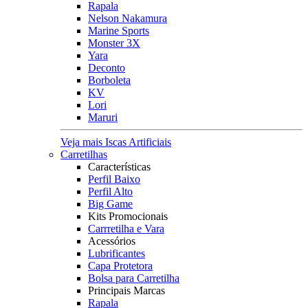
Rapala
Nelson Nakamura
Marine Sports
Monster 3X
Yara
Deconto
Borboleta
KV
Lori
Maruri
Veja mais Iscas Artificiais
Carretilhas
Características
Perfil Baixo
Perfil Alto
Big Game
Kits Promocionais
Carrretilha e Vara
Acessórios
Lubrificantes
Capa Protetora
Bolsa para Carretilha
Principais Marcas
Rapala