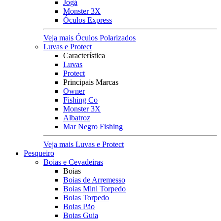
Jogá
Monster 3X
Óculos Express
Veja mais Óculos Polarizados
Luvas e Protect
Característica
Luvas
Protect
Principais Marcas
Owner
Fishing Co
Monster 3X
Albatroz
Mar Negro Fishing
Veja mais Luvas e Protect
Pesqueiro
Boias e Cevadeiras
Boias
Boias de Arremesso
Boias Mini Torpedo
Boias Torpedo
Boias Pão
Boias Guia