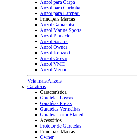
Anzol para Carpa
Anzol para Curimba
Anzol para Lambari
Principais Marcas
Anzol Gamakatsu
Anzol Marine Sports
Anzol Pinnacle
Anzol Sasame
Anzol Owner
Anzol Kenzaki
Anzol Crown
Anzol VMC
Anzol Meitou
Veja mais Anzóis
Garatéias
Característica
Garatéias Foscas
Garatéias Pretas
Garatéias Vermelhas
Garatéias com Bladed
Acessórios
Protetor de Garatéias
Principais Marcas
Owner