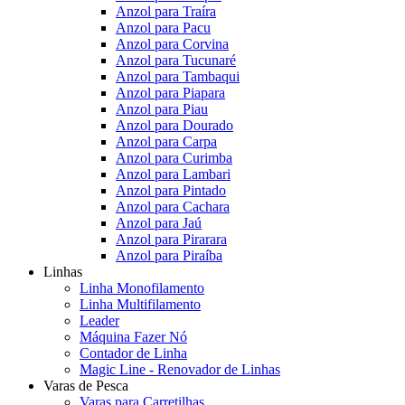
Anzol para Traíra
Anzol para Pacu
Anzol para Corvina
Anzol para Tucunaré
Anzol para Tambaqui
Anzol para Piapara
Anzol para Piau
Anzol para Dourado
Anzol para Carpa
Anzol para Curimba
Anzol para Lambari
Anzol para Pintado
Anzol para Cachara
Anzol para Jaú
Anzol para Pirarara
Anzol para Piraíba
Linhas
Linha Monofilamento
Linha Multifilamento
Leader
Máquina Fazer Nó
Contador de Linha
Magic Line - Renovador de Linhas
Varas de Pesca
Varas para Carretilhas