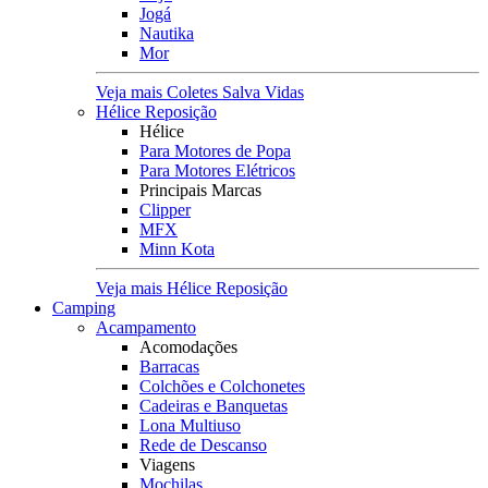
Jogá
Nautika
Mor
Veja mais Coletes Salva Vidas
Hélice Reposição
Hélice
Para Motores de Popa
Para Motores Elétricos
Principais Marcas
Clipper
MFX
Minn Kota
Veja mais Hélice Reposição
Camping
Acampamento
Acomodações
Barracas
Colchões e Colchonetes
Cadeiras e Banquetas
Lona Multiuso
Rede de Descanso
Viagens
Mochilas