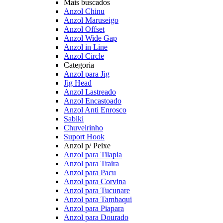
Mais buscados
Anzol Chinu
Anzol Maruseigo
Anzol Offset
Anzol Wide Gap
Anzol in Line
Anzol Circle
Categoria
Anzol para Jig
Jig Head
Anzol Lastreado
Anzol Encastoado
Anzol Anti Enrosco
Sabiki
Chuveirinho
Suport Hook
Anzol p/ Peixe
Anzol para Tilapia
Anzol para Traira
Anzol para Pacu
Anzol para Corvina
Anzol para Tucunare
Anzol para Tambaqui
Anzol para Piapara
Anzol para Dourado