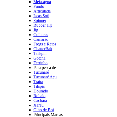
Meia-água
Fundo
Articulada
Iscas Soft
Spinner
Rubber JIg
Jig
Colheres
Camarão
Frogs e Ratos
ChatterBait
Tailspin
Gotcha
Ferrinho
Para pesca de
Tucunaré
Tucunaré Açu
Traíra
Tilápia
Dourado
Robalo
Cachara
Xaréu
Olho de Boi
Principais Marcas