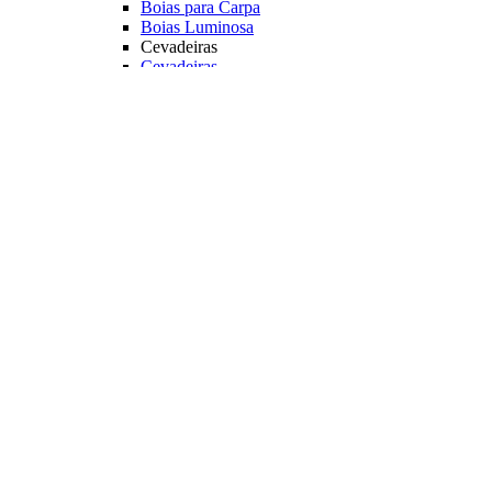
Boias para Carpa
Boias Luminosa
Cevadeiras
Cevadeiras
Diversos
Alarme Sonoro
Suporte Luminoso
Luz Quimica
Principais Marcas
Jr Pesca
Deconto
Veja mais Boias e Cevadeiras
Iscas para Pesqueiro
Iscas
Anteninhas
Miçangas
Flutuador EVA
Principais Marcas
Jr Pesca
Veja mais Iscas para Pesqueiro
Acessórios
Categoria
Anzóis