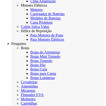
Cinta Amarração
Motores Elétricos
Motores
Carregador de Baterias
Medidor de Baterias
Capa Protetora
Colete Salva Vidas
Hélice de Reposição
Para Motores de Popa
Para Motores Elétricos
Pesqueiro
Boias
Boias de Arremesso
Boias Mini Torpedo
Boias Torpedo
Boias Pão
Boias Guia
Boias para Carpa
Boias Luminosa
Cevadeiras
Anteninhas
Miçangas
Flutuador EVA
Molinetes
Carretilhas