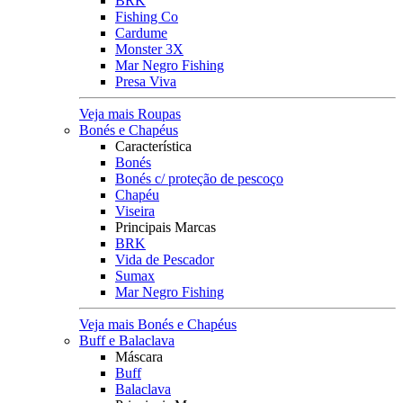
BRK
Fishing Co
Cardume
Monster 3X
Mar Negro Fishing
Presa Viva
Veja mais Roupas
Bonés e Chapéus
Característica
Bonés
Bonés c/ proteção de pescoço
Chapéu
Viseira
Principais Marcas
BRK
Vida de Pescador
Sumax
Mar Negro Fishing
Veja mais Bonés e Chapéus
Buff e Balaclava
Máscara
Buff
Balaclava