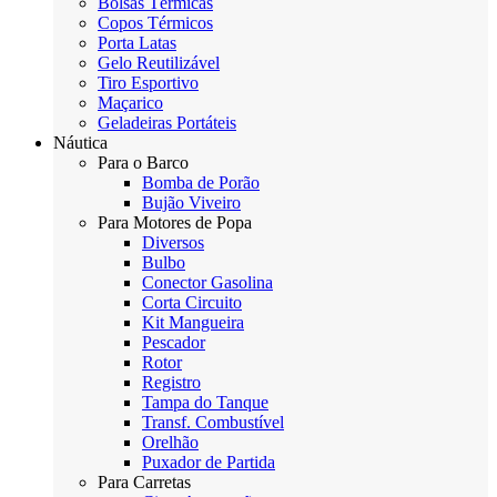
Bolsas Térmicas
Copos Térmicos
Porta Latas
Gelo Reutilizável
Tiro Esportivo
Maçarico
Geladeiras Portáteis
Náutica
Para o Barco
Bomba de Porão
Bujão Viveiro
Para Motores de Popa
Diversos
Bulbo
Conector Gasolina
Corta Circuito
Kit Mangueira
Pescador
Rotor
Registro
Tampa do Tanque
Transf. Combustível
Orelhão
Puxador de Partida
Para Carretas