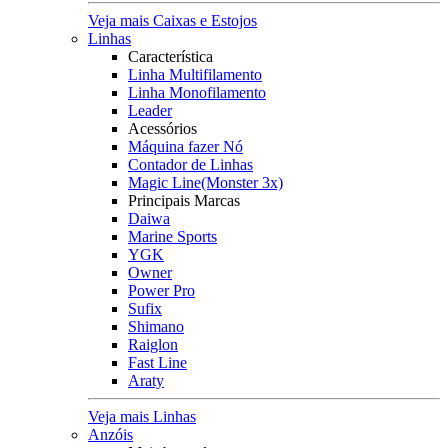
Veja mais Caixas e Estojos
Linhas
Característica
Linha Multifilamento
Linha Monofilamento
Leader
Acessórios
Máquina fazer Nó
Contador de Linhas
Magic Line(Monster 3x)
Principais Marcas
Daiwa
Marine Sports
YGK
Owner
Power Pro
Sufix
Shimano
Raiglon
Fast Line
Araty
Veja mais Linhas
Anzóis