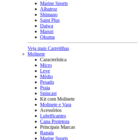
Marine Sports
Albatroz
Shimano
Saint Plus
Daiwa
Maruri
Okuma
Veja mais Carretilhas
Molinete
Característica
Micro
Leve
Médio
Pesado
Praia
Spincast
Kit com Molinete
Molinete e Vara
Acessórios
Lubrificantes
Capa Protetora
Principais Marcas
Rapala
Marine Sports