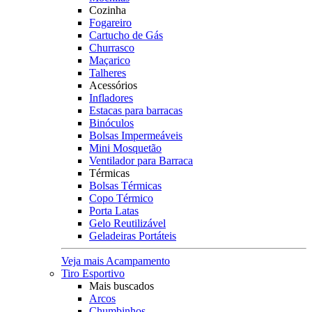
Cozinha
Fogareiro
Cartucho de Gás
Churrasco
Maçarico
Talheres
Acessórios
Infladores
Estacas para barracas
Binóculos
Bolsas Impermeáveis
Mini Mosquetão
Ventilador para Barraca
Térmicas
Bolsas Térmicas
Copo Térmico
Porta Latas
Gelo Reutilizável
Geladeiras Portáteis
Veja mais Acampamento
Tiro Esportivo
Mais buscados
Arcos
Chumbinhos