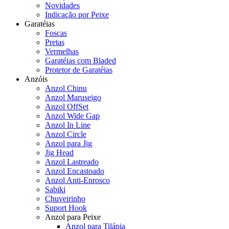
Novidades
Indicação por Peixe
Garatéias
Foscas
Pretas
Vermelhas
Garatéias com Bladed
Protetor de Garatéias
Anzóis
Anzol Chinu
Anzol Maruseigo
Anzol OffSet
Anzol Wide Gap
Anzol In Line
Anzol Circle
Anzol para Jig
Jig Head
Anzol Lastreado
Anzol Encastoado
Anzol Anti-Enrosco
Sabiki
Chuveirinho
Suport Hook
Anzol para Peixe
Anzol para Tilápia