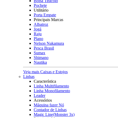
Bolsa Tiracolo
Pochete
Utilitário
Porta Empate
Principais Marcas
Albatroz
Jogá
Raju
Plano
Nelson Nakamura
Pesca Brasil
Sumax
Shimano
Nautika
Veja mais Caixas e Estojos
Linhas
Característica
Linha Multifilamento
Linha Monofilamento
Leader
Acessórios
Máquina fazer Nó
Contador de Linhas
Magic Line(Monster 3x)