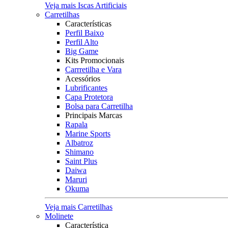
Veja mais Iscas Artificiais
Carretilhas
Características
Perfil Baixo
Perfil Alto
Big Game
Kits Promocionais
Carrretilha e Vara
Acessórios
Lubrificantes
Capa Protetora
Bolsa para Carretilha
Principais Marcas
Rapala
Marine Sports
Albatroz
Shimano
Saint Plus
Daiwa
Maruri
Okuma
Veja mais Carretilhas
Molinete
Característica