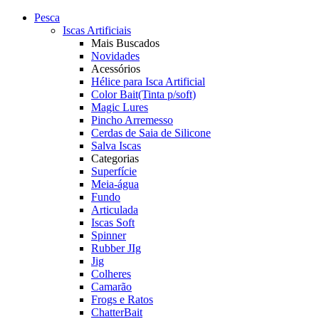
Pesca
Iscas Artificiais
Mais Buscados
Novidades
Acessórios
Hélice para Isca Artificial
Color Bait(Tinta p/soft)
Magic Lures
Pincho Arremesso
Cerdas de Saia de Silicone
Salva Iscas
Categorias
Superfície
Meia-água
Fundo
Articulada
Iscas Soft
Spinner
Rubber JIg
Jig
Colheres
Camarão
Frogs e Ratos
ChatterBait