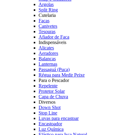
Argolas
Split Ring
Cutelaria
Facas
Canivetes
Tesouras
Afiador de Faca
Indispensáveis
Alicates
Aeradores
Balanças
Lanternas
Passaguá (Puça)
Régua para Medir Peixe
Para o Pescador
Repelente
Protetor Solar
Capa de Chuva
Diversos
Down Shot
Stop Line
Luvas para encastoar
Encastoador
Luz Química
Elástico para Isca Natural