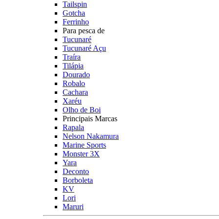
Tailspin
Gotcha
Ferrinho
Para pesca de
Tucunaré
Tucunaré Açu
Traíra
Tilápia
Dourado
Robalo
Cachara
Xaréu
Olho de Boi
Principais Marcas
Rapala
Nelson Nakamura
Marine Sports
Monster 3X
Yara
Deconto
Borboleta
KV
Lori
Maruri