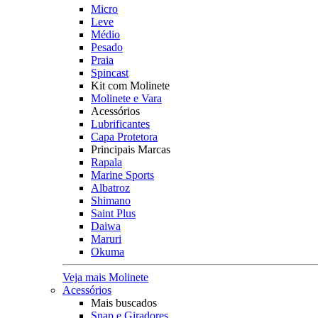
Micro
Leve
Médio
Pesado
Praia
Spincast
Kit com Molinete
Molinete e Vara
Acessórios
Lubrificantes
Capa Protetora
Principais Marcas
Rapala
Marine Sports
Albatroz
Shimano
Saint Plus
Daiwa
Maruri
Okuma
Veja mais Molinete
Acessórios
Mais buscados
Snap e Giradores