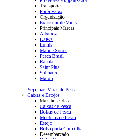
Protetores e organizador
Transporte
Porta Varas
Organização
Expositor de Varas
Principais Marcas
Albatroz
Daiwa
Lumis
Marine Sports
Pesca Brasil
Rapala
Saint Plus
Shimano
Maruri
Veja mais Varas de Pesca
Caixas e Estojos
Mais buscados
Caixas de Pesca
Bolsas de Pesca
Mochilas de Pesca
Estojo
Bolsa porta Carretilhas
Desembarcado