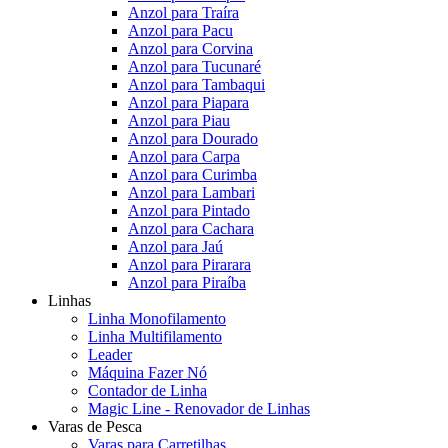
Anzol para Traíra
Anzol para Pacu
Anzol para Corvina
Anzol para Tucunaré
Anzol para Tambaqui
Anzol para Piapara
Anzol para Piau
Anzol para Dourado
Anzol para Carpa
Anzol para Curimba
Anzol para Lambari
Anzol para Pintado
Anzol para Cachara
Anzol para Jaú
Anzol para Pirarara
Anzol para Piraíba
Linhas
Linha Monofilamento
Linha Multifilamento
Leader
Máquina Fazer Nó
Contador de Linha
Magic Line - Renovador de Linhas
Varas de Pesca
Varas para Carretilhas