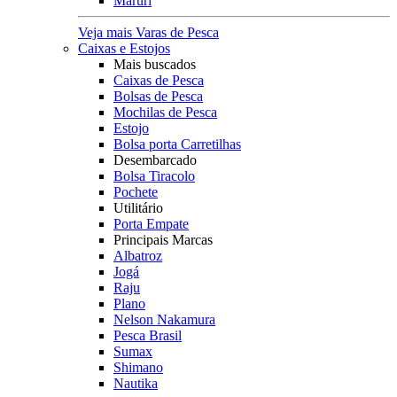
Maruri
Veja mais Varas de Pesca
Caixas e Estojos
Mais buscados
Caixas de Pesca
Bolsas de Pesca
Mochilas de Pesca
Estojo
Bolsa porta Carretilhas
Desembarcado
Bolsa Tiracolo
Pochete
Utilitário
Porta Empate
Principais Marcas
Albatroz
Jogá
Raju
Plano
Nelson Nakamura
Pesca Brasil
Sumax
Shimano
Nautika