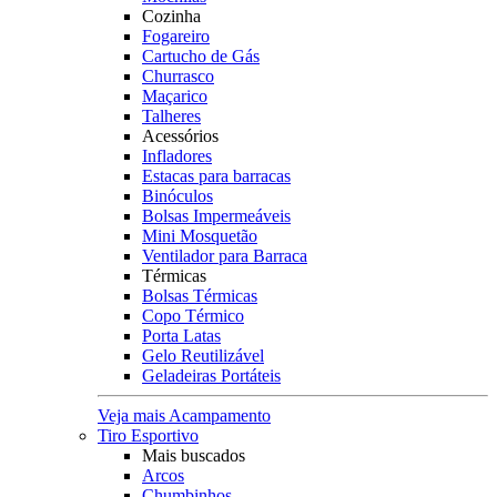
Cozinha
Fogareiro
Cartucho de Gás
Churrasco
Maçarico
Talheres
Acessórios
Infladores
Estacas para barracas
Binóculos
Bolsas Impermeáveis
Mini Mosquetão
Ventilador para Barraca
Térmicas
Bolsas Térmicas
Copo Térmico
Porta Latas
Gelo Reutilizável
Geladeiras Portáteis
Veja mais Acampamento
Tiro Esportivo
Mais buscados
Arcos
Chumbinhos