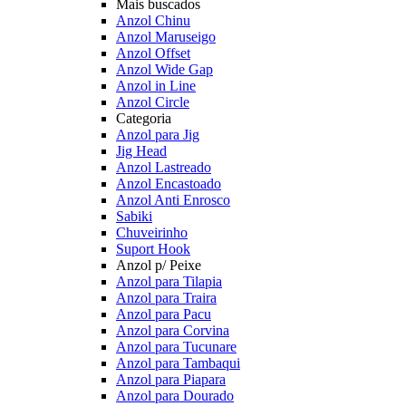
Mais buscados
Anzol Chinu
Anzol Maruseigo
Anzol Offset
Anzol Wide Gap
Anzol in Line
Anzol Circle
Categoria
Anzol para Jig
Jig Head
Anzol Lastreado
Anzol Encastoado
Anzol Anti Enrosco
Sabiki
Chuveirinho
Suport Hook
Anzol p/ Peixe
Anzol para Tilapia
Anzol para Traira
Anzol para Pacu
Anzol para Corvina
Anzol para Tucunare
Anzol para Tambaqui
Anzol para Piapara
Anzol para Dourado