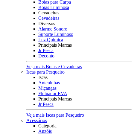
Boias para Carpa
Boias Luminosa
Cevadeiras
Cevadeiras
Diversos
Alarme Sonoro
Suporte Luminoso
Luz Quimica
Principais Marcas
Jr Pesca
Deconto
Veja mais Boias e Cevadeiras
Iscas para Pesqueiro
Iscas
Anteninhas
Miçangas
Flutuador EVA
Principais Marcas
Jr Pesca
Veja mais Iscas para Pesqueiro
Acessórios
Categoria
Anzóis