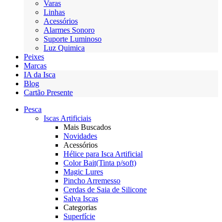
Varas
Linhas
Acessórios
Alarmes Sonoro
Suporte Luminoso
Luz Quimica
Peixes
Marcas
IA da Isca
Blog
Cartão Presente
Pesca
Iscas Artificiais
Mais Buscados
Novidades
Acessórios
Hélice para Isca Artificial
Color Bait(Tinta p/soft)
Magic Lures
Pincho Arremesso
Cerdas de Saia de Silicone
Salva Iscas
Categorias
Superfície