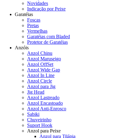
Novidades
Indicação por Peixe
Garatéias
Foscas
Pretas
Vermelhas
Garatéias com Bladed
Protetor de Garatéias
Anzóis
Anzol Chinu
Anzol Maruseigo
Anzol OffSet
Anzol Wide Gap
Anzol In Line
Anzol Circle
Anzol para Jig
Jig Head
Anzol Lastreado
Anzol Encastoado
Anzol Anti-Enrosco
Sabiki
Chuveirinho
Suport Hook
Anzol para Peixe
Anzol para Tilápia