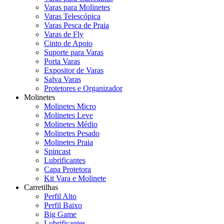
Varas para Molinetes
Varas Telescópica
Varas Pesca de Praia
Varas de Fly
Cinto de Apoio
Suporte para Varas
Porta Varas
Expositor de Varas
Salva Varas
Protetores e Organizador
Molinetes
Molinetes Micro
Molinetes Leve
Molinetes Médio
Molinetes Pesado
Molinetes Praia
Spincast
Lubrificantes
Capa Protetora
Kit Vara e Molinete
Carretilhas
Perfil Alto
Perfil Baixo
Big Game
Lubrificantes