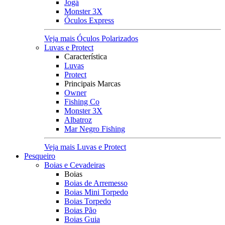
Jogá
Monster 3X
Óculos Express
Veja mais Óculos Polarizados
Luvas e Protect
Característica
Luvas
Protect
Principais Marcas
Owner
Fishing Co
Monster 3X
Albatroz
Mar Negro Fishing
Veja mais Luvas e Protect
Pesqueiro
Boias e Cevadeiras
Boias
Boias de Arremesso
Boias Mini Torpedo
Boias Torpedo
Boias Pão
Boias Guia