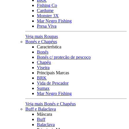
BRK
Fishing Co
Cardume
Monster 3X
Mar Negro Fishing
Presa Viva
Veja mais Roupas
Bonés e Chapéus
Característica
Bonés
Bonés c/ proteção de pescoço
Chapéu
Viseira
Principais Marcas
BRK
Vida de Pescador
Sumax
Mar Negro Fishing
Veja mais Bonés e Chapéus
Buff e Balaclava
Máscara
Buff
Balaclava