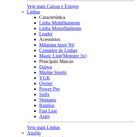
Veja mais Caixas e Estojos
Linhas
Característica
Linha Multifilamento
Linha Monofilamento
Leader
Acessórios
Máquina fazer Nó
Contador de Linhas
Magic Line(Monster 3x)
Principais Marcas
Daiwa
Marine Sports
YGK
Owner
Power Pro
Sufix
Shimano
Raiglon
Fast Line
Araty
Veja mais Linhas
Anzóis