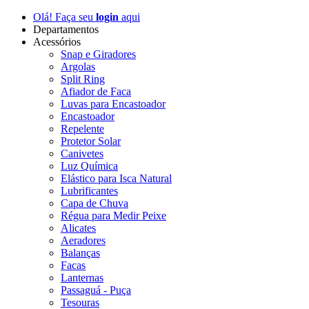
Olá! Faça seu
login
aqui
Departamentos
Acessórios
Snap e Giradores
Argolas
Split Ring
Afiador de Faca
Luvas para Encastoador
Encastoador
Repelente
Protetor Solar
Canivetes
Luz Química
Elástico para Isca Natural
Lubrificantes
Capa de Chuva
Régua para Medir Peixe
Alicates
Aeradores
Balanças
Facas
Lanternas
Passaguá - Puça
Tesouras