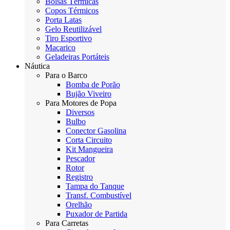
Bolsas Térmicas
Copos Térmicos
Porta Latas
Gelo Reutilizável
Tiro Esportivo
Maçarico
Geladeiras Portáteis
Náutica
Para o Barco
Bomba de Porão
Bujão Viveiro
Para Motores de Popa
Diversos
Bulbo
Conector Gasolina
Corta Circuito
Kit Mangueira
Pescador
Rotor
Registro
Tampa do Tanque
Transf. Combustível
Orelhão
Puxador de Partida
Para Carretas