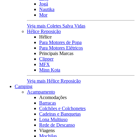
Jogá
Nautika
Mor
Veja mais Coletes Salva Vidas
Hélice Reposição
Hélice
Para Motores de Popa
Para Motores Elétricos
Principais Marcas
Clipper
MFX
Minn Kota
Veja mais Hélice Reposição
Camping
Acampamento
Acomodações
Barracas
Colchões e Colchonetes
Cadeiras e Banquetas
Lona Multiuso
Rede de Descanso
Viagens
Mochilas