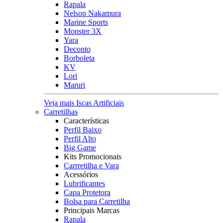
Rapala
Nelson Nakamura
Marine Sports
Monster 3X
Yara
Deconto
Borboleta
KV
Lori
Maruri
Veja mais Iscas Artificiais
Carretilhas
Características
Perfil Baixo
Perfil Alto
Big Game
Kits Promocionais
Carrretilha e Vara
Acessórios
Lubrificantes
Capa Protetora
Bolsa para Carretilha
Principais Marcas
Rapala