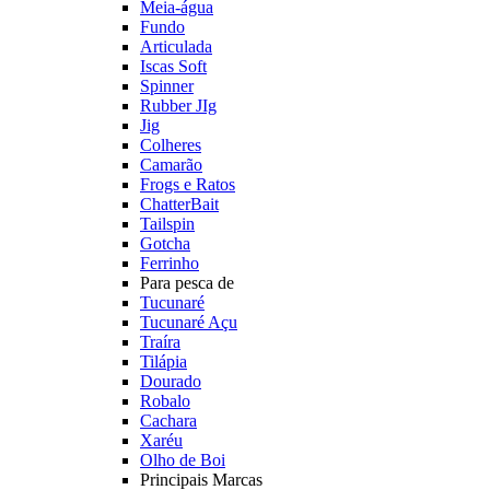
Meia-água
Fundo
Articulada
Iscas Soft
Spinner
Rubber JIg
Jig
Colheres
Camarão
Frogs e Ratos
ChatterBait
Tailspin
Gotcha
Ferrinho
Para pesca de
Tucunaré
Tucunaré Açu
Traíra
Tilápia
Dourado
Robalo
Cachara
Xaréu
Olho de Boi
Principais Marcas