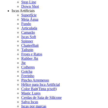
Stop Line
Down Shot
Iscas Artificiais
Superfície
Meia Água
Fundo
Articulada
Camarão
Iscas Soft
Spinner
ChatterBait
Tailspin
Frogs e Ratos
Rubber JIg
Jig
Colheres
Gotcha
Ferrinho
Pincho Arremesso
Hélice para Isca Artificial
Color Bait(Tinta p/soft)
Magic Lures
Cerdas de Saia de Silicone
Salva Iscas
Iscas por marcas