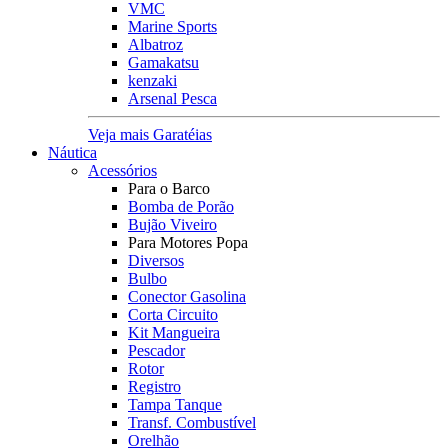
VMC
Marine Sports
Albatroz
Gamakatsu
kenzaki
Arsenal Pesca
Veja mais Garatéias
Náutica
Acessórios
Para o Barco
Bomba de Porão
Bujão Viveiro
Para Motores Popa
Diversos
Bulbo
Conector Gasolina
Corta Circuito
Kit Mangueira
Pescador
Rotor
Registro
Tampa Tanque
Transf. Combustível
Orelhão