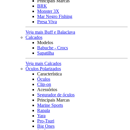
Principais Marcas
BRK
Monster 3X
Mar Negro Fishing
Presa Viva
Veja mais Buff e Balaclava
Calçados
Modelos
Babuche - Crocs
Sapatilha
Veja mais Calçados
Óculos Polarizados
Característica
Óculos
Clip-on
Acessórios
Segurador de óculos
Principais Marcas
Marine Sports
Rapala
Yara
Pro-Tsuri
Big Ones