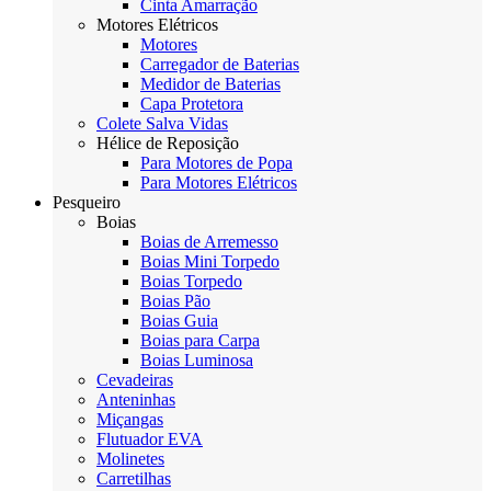
Cinta Amarração
Motores Elétricos
Motores
Carregador de Baterias
Medidor de Baterias
Capa Protetora
Colete Salva Vidas
Hélice de Reposição
Para Motores de Popa
Para Motores Elétricos
Pesqueiro
Boias
Boias de Arremesso
Boias Mini Torpedo
Boias Torpedo
Boias Pão
Boias Guia
Boias para Carpa
Boias Luminosa
Cevadeiras
Anteninhas
Miçangas
Flutuador EVA
Molinetes
Carretilhas