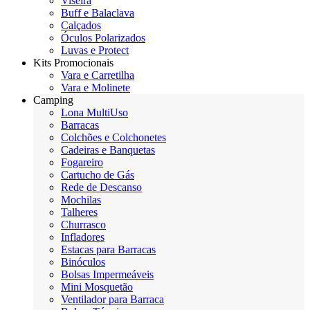
Viseira
Buff e Balaclava
Calçados
Óculos Polarizados
Luvas e Protect
Kits Promocionais
Vara e Carretilha
Vara e Molinete
Camping
Lona MultiUso
Barracas
Colchões e Colchonetes
Cadeiras e Banquetas
Fogareiro
Cartucho de Gás
Rede de Descanso
Mochilas
Talheres
Churrasco
Infladores
Estacas para Barracas
Binóculos
Bolsas Impermeáveis
Mini Mosquetão
Ventilador para Barraca