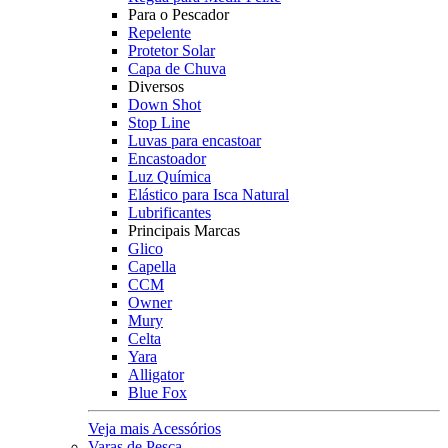
Para o Pescador
Repelente
Protetor Solar
Capa de Chuva
Diversos
Down Shot
Stop Line
Luvas para encastoar
Encastoador
Luz Química
Elástico para Isca Natural
Lubrificantes
Principais Marcas
Glico
Capella
CCM
Owner
Mury
Celta
Yara
Alligator
Blue Fox
Veja mais Acessórios
Varas de Pesca