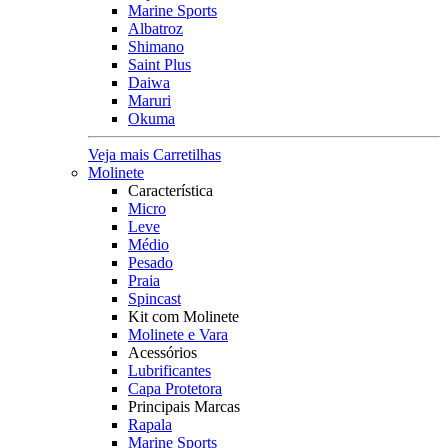
Marine Sports
Albatroz
Shimano
Saint Plus
Daiwa
Maruri
Okuma
Veja mais Carretilhas
Molinete
Característica
Micro
Leve
Médio
Pesado
Praia
Spincast
Kit com Molinete
Molinete e Vara
Acessórios
Lubrificantes
Capa Protetora
Principais Marcas
Rapala
Marine Sports