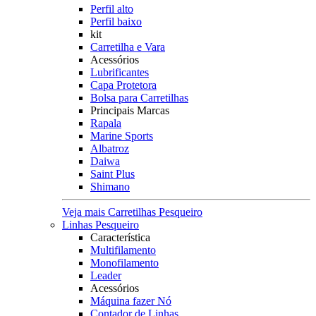
Perfil alto
Perfil baixo
kit
Carretilha e Vara
Acessórios
Lubrificantes
Capa Protetora
Bolsa para Carretilhas
Principais Marcas
Rapala
Marine Sports
Albatroz
Daiwa
Saint Plus
Shimano
Veja mais Carretilhas Pesqueiro
Linhas Pesqueiro
Característica
Multifilamento
Monofilamento
Leader
Acessórios
Máquina fazer Nó
Contador de Linhas