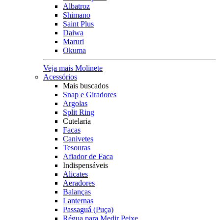
Albatroz
Shimano
Saint Plus
Daiwa
Maruri
Okuma
Veja mais Molinete
Acessórios
Mais buscados
Snap e Giradores
Argolas
Split Ring
Cutelaria
Facas
Canivetes
Tesouras
Afiador de Faca
Indispensáveis
Alicates
Aeradores
Balanças
Lanternas
Passaguá (Puça)
Régua para Medir Peixe