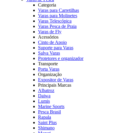
Categoria
Varas para Carretilhas
Varas para Molinetes
Varas Telescópica
Varas Pesca de Praia
Varas de Fly
Acessórios
Cinto de Apoio
Suporte para Varas
Salva Varas
Protetores e organizador
Transporte
Porta Varas
Organização
Expositor de Varas
Principais Marcas
Albatroz
Daiwa
Lumis
Marine Sports
Pesca Brasil
Rapala
Saint Plus
Shimano