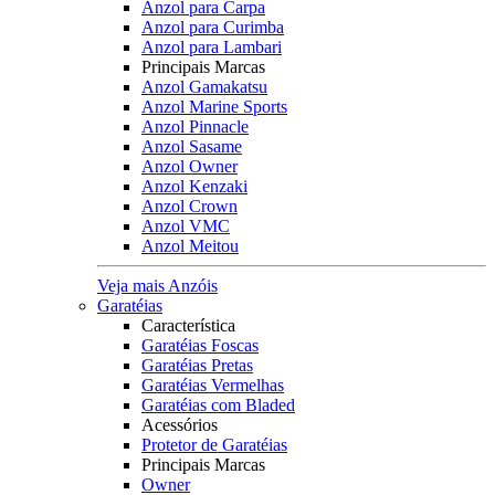
Anzol para Carpa
Anzol para Curimba
Anzol para Lambari
Principais Marcas
Anzol Gamakatsu
Anzol Marine Sports
Anzol Pinnacle
Anzol Sasame
Anzol Owner
Anzol Kenzaki
Anzol Crown
Anzol VMC
Anzol Meitou
Veja mais Anzóis
Garatéias
Característica
Garatéias Foscas
Garatéias Pretas
Garatéias Vermelhas
Garatéias com Bladed
Acessórios
Protetor de Garatéias
Principais Marcas
Owner