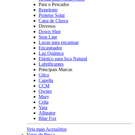
Para o Pescador
Repelente
Protetor Solar
Capa de Chuva
Diversos
Down Shot
Stop Line
Luvas para encastoar
Encastoador
Luz Química
Elástico para Isca Natural
Lubrificantes
Principais Marcas
Glico
Capella
CCM
Owner
Mury
Celta
Yara
Alligator
Blue Fox
Veja mais Acessórios
Varas de Pesca