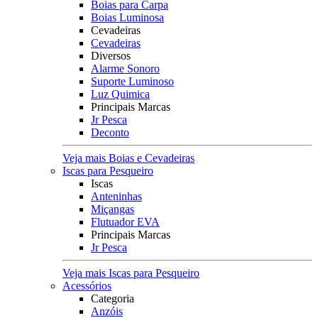
Boias para Carpa
Boias Luminosa
Cevadeiras
Cevadeiras
Diversos
Alarme Sonoro
Suporte Luminoso
Luz Quimica
Principais Marcas
Jr Pesca
Deconto
Veja mais Boias e Cevadeiras
Iscas para Pesqueiro
Iscas
Anteninhas
Miçangas
Flutuador EVA
Principais Marcas
Jr Pesca
Veja mais Iscas para Pesqueiro
Acessórios
Categoria
Anzóis