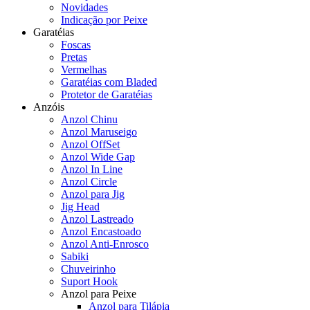
Novidades
Indicação por Peixe
Garatéias
Foscas
Pretas
Vermelhas
Garatéias com Bladed
Protetor de Garatéias
Anzóis
Anzol Chinu
Anzol Maruseigo
Anzol OffSet
Anzol Wide Gap
Anzol In Line
Anzol Circle
Anzol para Jig
Jig Head
Anzol Lastreado
Anzol Encastoado
Anzol Anti-Enrosco
Sabiki
Chuveirinho
Suport Hook
Anzol para Peixe
Anzol para Tilápia