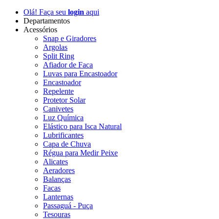
Olá! Faça seu
login
aqui
Departamentos
Acessórios
Snap e Giradores
Argolas
Split Ring
Afiador de Faca
Luvas para Encastoador
Encastoador
Repelente
Protetor Solar
Canivetes
Luz Química
Elástico para Isca Natural
Lubrificantes
Capa de Chuva
Régua para Medir Peixe
Alicates
Aeradores
Balanças
Facas
Lanternas
Passaguá - Puça
Tesouras