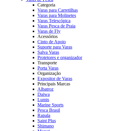
Categoria
Varas para Carretilhas
Varas para Molinetes
Varas Telescópica
Varas Pesca de Praia
Varas de Fly
Acessórios
Cinto de Apoio
Suporte para Varas
Salva Varas
Protetores e organizador
Transporte
Porta Varas
Organização
Expositor de Varas
Principais Marcas
Albatroz
Daiwa
Lumis
Marine Sports
Pesca Brasil
Rapala
Saint Plus
Shimano