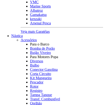
VMC
Marine Sports
Albatroz
Gamakatsu
kenzaki
Arsenal Pesca
Veja mais Garatéias
Náutica
Acessórios
Para o Barco
Bomba de Porão
Bujão Viveiro
Para Motores Popa
Diversos
Bulbo
Conector Gasolina
Corta Circuito
Kit Mangueira
Pescador
Rotor
Registro
Tampa Tanque
Transf. Combustível
Orelhão