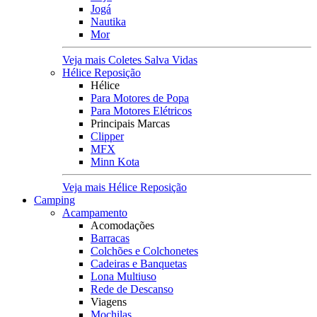
Jogá
Nautika
Mor
Veja mais Coletes Salva Vidas
Hélice Reposição
Hélice
Para Motores de Popa
Para Motores Elétricos
Principais Marcas
Clipper
MFX
Minn Kota
Veja mais Hélice Reposição
Camping
Acampamento
Acomodações
Barracas
Colchões e Colchonetes
Cadeiras e Banquetas
Lona Multiuso
Rede de Descanso
Viagens
Mochilas