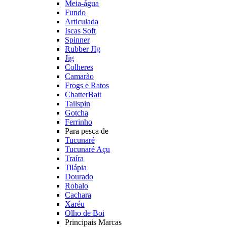
Meia-água
Fundo
Articulada
Iscas Soft
Spinner
Rubber JIg
Jig
Colheres
Camarão
Frogs e Ratos
ChatterBait
Tailspin
Gotcha
Ferrinho
Para pesca de
Tucunaré
Tucunaré Açu
Traíra
Tilápia
Dourado
Robalo
Cachara
Xaréu
Olho de Boi
Principais Marcas