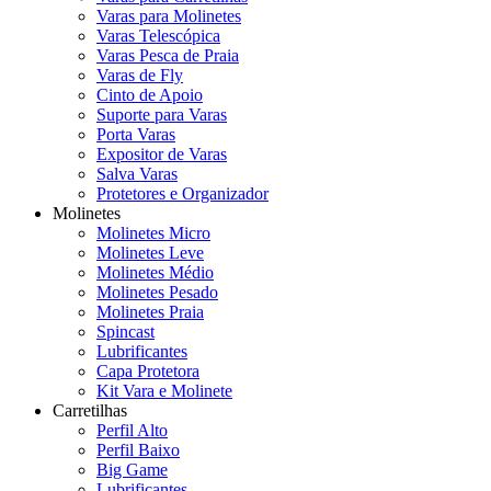
Varas para Molinetes
Varas Telescópica
Varas Pesca de Praia
Varas de Fly
Cinto de Apoio
Suporte para Varas
Porta Varas
Expositor de Varas
Salva Varas
Protetores e Organizador
Molinetes
Molinetes Micro
Molinetes Leve
Molinetes Médio
Molinetes Pesado
Molinetes Praia
Spincast
Lubrificantes
Capa Protetora
Kit Vara e Molinete
Carretilhas
Perfil Alto
Perfil Baixo
Big Game
Lubrificantes