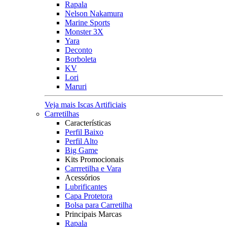
Rapala
Nelson Nakamura
Marine Sports
Monster 3X
Yara
Deconto
Borboleta
KV
Lori
Maruri
Veja mais Iscas Artificiais
Carretilhas
Características
Perfil Baixo
Perfil Alto
Big Game
Kits Promocionais
Carrretilha e Vara
Acessórios
Lubrificantes
Capa Protetora
Bolsa para Carretilha
Principais Marcas
Rapala