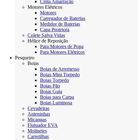
Cinta Amarração
Motores Elétricos
Motores
Carregador de Baterias
Medidor de Baterias
Capa Protetora
Colete Salva Vidas
Hélice de Reposição
Para Motores de Popa
Para Motores Elétricos
Pesqueiro
Boias
Boias de Arremesso
Boias Mini Torpedo
Boias Torpedo
Boias Pão
Boias Guia
Boias para Carpa
Boias Luminosa
Cevadeiras
Anteninhas
Miçangas
Flutuador EVA
Molinetes
Carretilhas