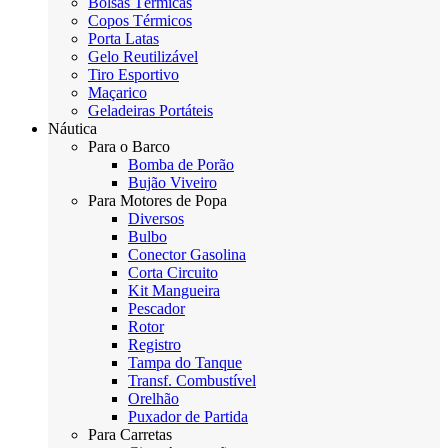
Bolsas Térmicas
Copos Térmicos
Porta Latas
Gelo Reutilizável
Tiro Esportivo
Maçarico
Geladeiras Portáteis
Náutica
Para o Barco
Bomba de Porão
Bujão Viveiro
Para Motores de Popa
Diversos
Bulbo
Conector Gasolina
Corta Circuito
Kit Mangueira
Pescador
Rotor
Registro
Tampa do Tanque
Transf. Combustível
Orelhão
Puxador de Partida
Para Carretas