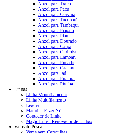
Anzol para Traíra
Anzol para Pacu
Anzol para Corvina
Anzol para Tucunaré
Anzol para Tambaqui
Anzol para Piapara
Anzol para Piau
Anzol para Dourado
Anzol para Carpa
Anzol para Curimba
Anzol para Lambari
Anzol para Pintado
Anzol para Cachara
Anzol para Jaú
Anzol para Pirarara
Anzol para Piraíba
Linhas
Linha Monofilamento
Linha Multifilamento
Leader
Máquina Fazer Nó
Contador de Linha
Magic Line - Renovador de Linhas
Varas de Pesca
Varas para Carretilhas