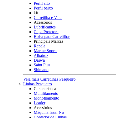
Perfil alto
Perfil baixo
kit
Carretilha e Vara
Acessórios
Lubrificantes
Capa Protetora
Bolsa para Carretilhas
Principais Marcas
Rapala
Marine Sports
Albatroz
Daiwa
Saint Plus
Shimano
Veja mais Carretilhas Pesqueiro
Linhas Pesqueiro
Característica
Multifilamento
Monofilamento
Leader
Acessórios
Máquina fazer Nó
Contador de Linhas