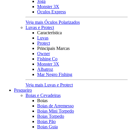
Jogá
Monster 3X
Óculos Express
Veja mais Óculos Polarizados
Luvas e Protect
Característica
Luvas
Protect
Principais Marcas
Owner
Fishing Co
Monster 3X
Albatroz
Mar Negro Fishing
Veja mais Luvas e Protect
Pesqueiro
Boias e Cevadeiras
Boias
Boias de Arremesso
Boias Mini Torpedo
Boias Torpedo
Boias Pão
Boias Guia