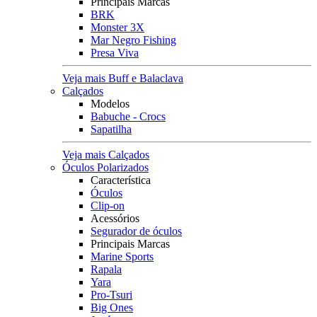
Principais Marcas
BRK
Monster 3X
Mar Negro Fishing
Presa Viva
Veja mais Buff e Balaclava
Calçados
Modelos
Babuche - Crocs
Sapatilha
Veja mais Calçados
Óculos Polarizados
Característica
Óculos
Clip-on
Acessórios
Segurador de óculos
Principais Marcas
Marine Sports
Rapala
Yara
Pro-Tsuri
Big Ones