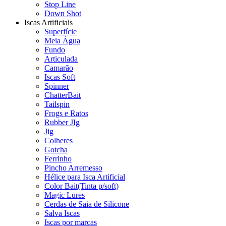
Stop Line
Down Shot
Iscas Artificiais
Superfície
Meia Água
Fundo
Articulada
Camarão
Iscas Soft
Spinner
ChatterBait
Tailspin
Frogs e Ratos
Rubber JIg
Jig
Colheres
Gotcha
Ferrinho
Pincho Arremesso
Hélice para Isca Artificial
Color Bait(Tinta p/soft)
Magic Lures
Cerdas de Saia de Silicone
Salva Iscas
Iscas por marcas