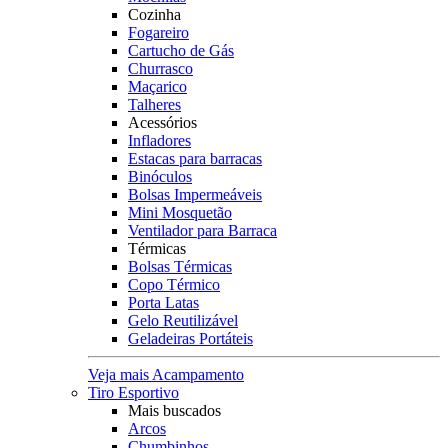
Cozinha
Fogareiro
Cartucho de Gás
Churrasco
Maçarico
Talheres
Acessórios
Infladores
Estacas para barracas
Binóculos
Bolsas Impermeáveis
Mini Mosquetão
Ventilador para Barraca
Térmicas
Bolsas Térmicas
Copo Térmico
Porta Latas
Gelo Reutilizável
Geladeiras Portáteis
Veja mais Acampamento
Tiro Esportivo
Mais buscados
Arcos
Chumbinhos