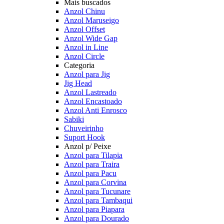
Mais buscados
Anzol Chinu
Anzol Maruseigo
Anzol Offset
Anzol Wide Gap
Anzol in Line
Anzol Circle
Categoria
Anzol para Jig
Jig Head
Anzol Lastreado
Anzol Encastoado
Anzol Anti Enrosco
Sabiki
Chuveirinho
Suport Hook
Anzol p/ Peixe
Anzol para Tilapia
Anzol para Traira
Anzol para Pacu
Anzol para Corvina
Anzol para Tucunare
Anzol para Tambaqui
Anzol para Piapara
Anzol para Dourado