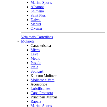
Marine Sports
Albatroz
Shimano
Saint Plus
Daiwa
Maruri
Okuma
Veja mais Carretilhas
Molinete
Característica
Micro
Leve
Médio
Pesado
Praia
Spincast
Kit com Molinete
Molinete e Vara
Acessórios
Lubrificantes
Capa Protetora
Principais Marcas
Rapala
Marine Sports