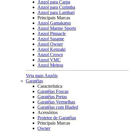
Anzol para Carpa
Anzol para Curimba
Anzol para Lambari
Principais Marcas
Anzol Gamakatsu
Anzol Marine Sports
Anzol Pinnacle
Anzol Sasame
Anzol Owner
Anzol Kenzaki
Anzol Crown
Anzol VMC
Anzol Meitou
Veja mais Anzóis
Garatéias
Característica
Garatéias Foscas
Garatéias Pretas
Garatéias Vermelhas
Garatéias com Bladed
Acessórios
Protetor de Garatéias
Principais Marcas
Owner