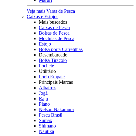
Maruri
Veja mais Varas de Pesca
Caixas e Estojos
Mais buscados
Caixas de Pesca
Bolsas de Pesca
Mochilas de Pesca
Estojo
Bolsa porta Carretilhas
Desembarcado
Bolsa Tiracolo
Pochete
Utilitário
Porta Empate
Principais Marcas
Albatroz
Jogá
Raju
Plano
Nelson Nakamura
Pesca Brasil
Sumax
Shimano
Nautika