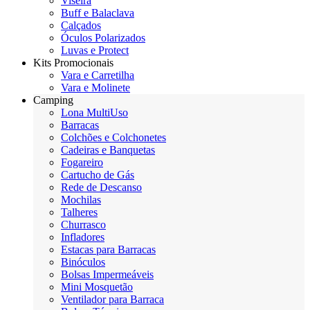
Viseira
Buff e Balaclava
Calçados
Óculos Polarizados
Luvas e Protect
Kits Promocionais
Vara e Carretilha
Vara e Molinete
Camping
Lona MultiUso
Barracas
Colchões e Colchonetes
Cadeiras e Banquetas
Fogareiro
Cartucho de Gás
Rede de Descanso
Mochilas
Talheres
Churrasco
Infladores
Estacas para Barracas
Binóculos
Bolsas Impermeáveis
Mini Mosquetão
Ventilador para Barraca