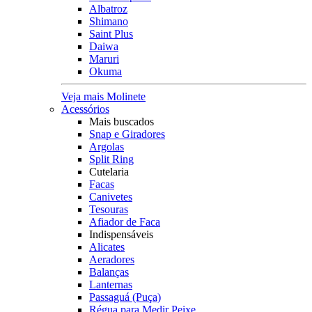
Albatroz
Shimano
Saint Plus
Daiwa
Maruri
Okuma
Veja mais Molinete
Acessórios
Mais buscados
Snap e Giradores
Argolas
Split Ring
Cutelaria
Facas
Canivetes
Tesouras
Afiador de Faca
Indispensáveis
Alicates
Aeradores
Balanças
Lanternas
Passaguá (Puça)
Régua para Medir Peixe