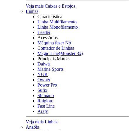
Veja mais Caixas e Estojos
Linhas
Característica
Linha Multifilamento
Linha Monofilamento
Leader
Acessórios
Máquina fazer Nó
Contador de Linhas
Magic Line(Monster 3x)
Principais Marcas
Daiwa
Marine Sports
YGK
Owner
Power Pro
Sufix
Shimano
Raiglon
Fast Line
Araty
Veja mais Linhas
Anzóis