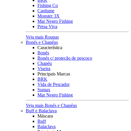
BRK
Fishing Co
Cardume
Monster 3X
Mar Negro Fishing
Presa Viva
Veja mais Roupas
Bonés e Chapéus
Característica
Bonés
Bonés c/ proteção de pescoço
Chapéu
Viseira
Principais Marcas
BRK
Vida de Pescador
Sumax
Mar Negro Fishing
Veja mais Bonés e Chapéus
Buff e Balaclava
Máscara
Buff
Balaclava