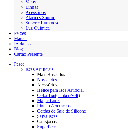
Varas
Linhas
Acessórios
Alarmes Sonoro
Suporte Luminoso
Luz Quimica
Peixes
Marcas
IA da Isca
Blog
Cartão Presente
Pesca
Iscas Artificiais
Mais Buscados
Novidades
Acessórios
Hélice para Isca Artificial
Color Bait(Tinta p/soft)
Magic Lures
Pincho Arremesso
Cerdas de Saia de Silicone
Salva Iscas
Categorias
Superfície