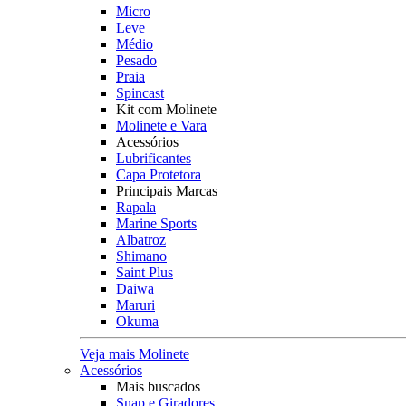
Micro
Leve
Médio
Pesado
Praia
Spincast
Kit com Molinete
Molinete e Vara
Acessórios
Lubrificantes
Capa Protetora
Principais Marcas
Rapala
Marine Sports
Albatroz
Shimano
Saint Plus
Daiwa
Maruri
Okuma
Veja mais Molinete
Acessórios
Mais buscados
Snap e Giradores