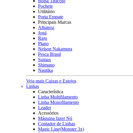
Bolsa Tiracolo
Pochete
Utilitário
Porta Empate
Principais Marcas
Albatroz
Jogá
Raju
Plano
Nelson Nakamura
Pesca Brasil
Sumax
Shimano
Nautika
Veja mais Caixas e Estojos
Linhas
Característica
Linha Multifilamento
Linha Monofilamento
Leader
Acessórios
Máquina fazer Nó
Contador de Linhas
Magic Line(Monster 3x)