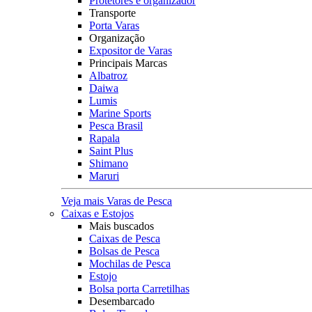
Protetores e organizador
Transporte
Porta Varas
Organização
Expositor de Varas
Principais Marcas
Albatroz
Daiwa
Lumis
Marine Sports
Pesca Brasil
Rapala
Saint Plus
Shimano
Maruri
Veja mais Varas de Pesca
Caixas e Estojos
Mais buscados
Caixas de Pesca
Bolsas de Pesca
Mochilas de Pesca
Estojo
Bolsa porta Carretilhas
Desembarcado