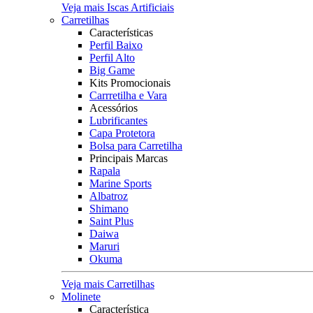
Veja mais Iscas Artificiais
Carretilhas
Características
Perfil Baixo
Perfil Alto
Big Game
Kits Promocionais
Carrretilha e Vara
Acessórios
Lubrificantes
Capa Protetora
Bolsa para Carretilha
Principais Marcas
Rapala
Marine Sports
Albatroz
Shimano
Saint Plus
Daiwa
Maruri
Okuma
Veja mais Carretilhas
Molinete
Característica