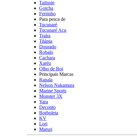
Tailspin
Gotcha
Ferrinho
Para pesca de
Tucunaré
Tucunaré Açu
Traíra
Tilápia
Dourado
Robalo
Cachara
Xaréu
Olho de Boi
Principais Marcas
Rapala
Nelson Nakamura
Marine Sports
Monster 3X
Yara
Deconto
Borboleta
KV
Lori
Maruri