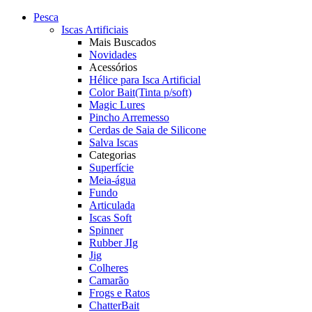
Pesca
Iscas Artificiais
Mais Buscados
Novidades
Acessórios
Hélice para Isca Artificial
Color Bait(Tinta p/soft)
Magic Lures
Pincho Arremesso
Cerdas de Saia de Silicone
Salva Iscas
Categorias
Superfície
Meia-água
Fundo
Articulada
Iscas Soft
Spinner
Rubber JIg
Jig
Colheres
Camarão
Frogs e Ratos
ChatterBait