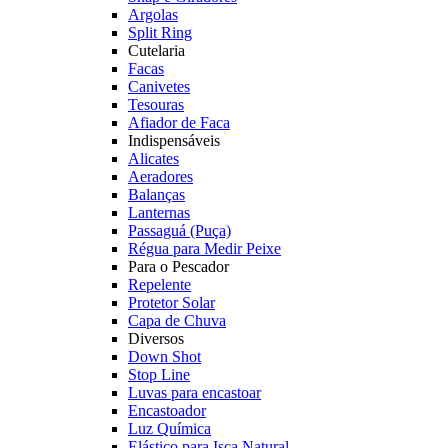
Argolas
Split Ring
Cutelaria
Facas
Canivetes
Tesouras
Afiador de Faca
Indispensáveis
Alicates
Aeradores
Balanças
Lanternas
Passaguá (Puça)
Régua para Medir Peixe
Para o Pescador
Repelente
Protetor Solar
Capa de Chuva
Diversos
Down Shot
Stop Line
Luvas para encastoar
Encastoador
Luz Química
Elástico para Isca Natural