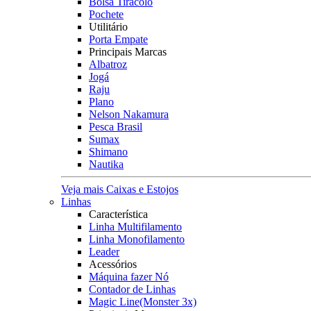
Bolsa Tiracolo
Pochete
Utilitário
Porta Empate
Principais Marcas
Albatroz
Jogá
Raju
Plano
Nelson Nakamura
Pesca Brasil
Sumax
Shimano
Nautika
Veja mais Caixas e Estojos
Linhas
Característica
Linha Multifilamento
Linha Monofilamento
Leader
Acessórios
Máquina fazer Nó
Contador de Linhas
Magic Line(Monster 3x)