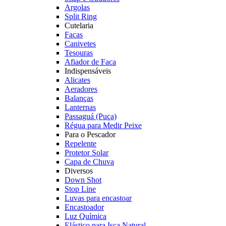
Argolas
Split Ring
Cutelaria
Facas
Canivetes
Tesouras
Afiador de Faca
Indispensáveis
Alicates
Aeradores
Balanças
Lanternas
Passaguá (Puça)
Régua para Medir Peixe
Para o Pescador
Repelente
Protetor Solar
Capa de Chuva
Diversos
Down Shot
Stop Line
Luvas para encastoar
Encastoador
Luz Química
Elástico para Isca Natural