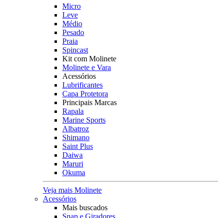
Micro
Leve
Médio
Pesado
Praia
Spincast
Kit com Molinete
Molinete e Vara
Acessórios
Lubrificantes
Capa Protetora
Principais Marcas
Rapala
Marine Sports
Albatroz
Shimano
Saint Plus
Daiwa
Maruri
Okuma
Veja mais Molinete
Acessórios
Mais buscados
Snap e Giradores