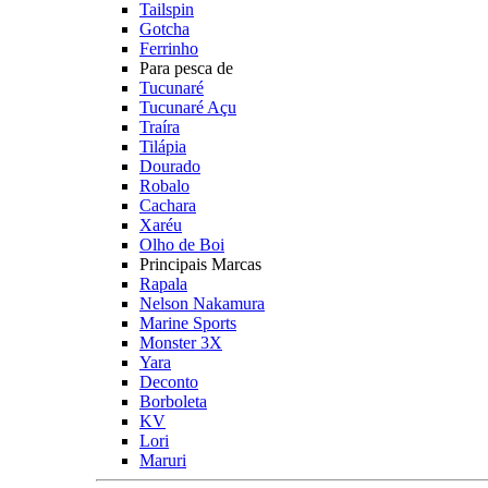
Tailspin
Gotcha
Ferrinho
Para pesca de
Tucunaré
Tucunaré Açu
Traíra
Tilápia
Dourado
Robalo
Cachara
Xaréu
Olho de Boi
Principais Marcas
Rapala
Nelson Nakamura
Marine Sports
Monster 3X
Yara
Deconto
Borboleta
KV
Lori
Maruri