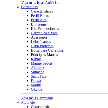
Veja mais Iscas Artificiais
Carretilhas
Características
Perfil Baixo
Perfil Alto
Big Game
Kits Promocionais
Carrretilha e Vara
Acessórios
Lubrificantes
Capa Protetora
Bolsa para Carretilha
Principais Marcas
Rapala
Marine Sports
Albatroz
Shimano
Saint Plus
Daiwa
Maruri
Okuma
Veja mais Carretilhas
Molinete
Característica