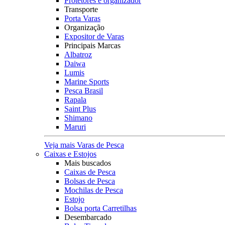
Protetores e organizador
Transporte
Porta Varas
Organização
Expositor de Varas
Principais Marcas
Albatroz
Daiwa
Lumis
Marine Sports
Pesca Brasil
Rapala
Saint Plus
Shimano
Maruri
Veja mais Varas de Pesca
Caixas e Estojos
Mais buscados
Caixas de Pesca
Bolsas de Pesca
Mochilas de Pesca
Estojo
Bolsa porta Carretilhas
Desembarcado