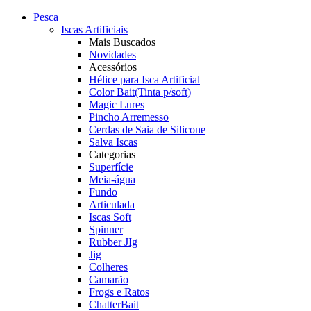
Pesca
Iscas Artificiais
Mais Buscados
Novidades
Acessórios
Hélice para Isca Artificial
Color Bait(Tinta p/soft)
Magic Lures
Pincho Arremesso
Cerdas de Saia de Silicone
Salva Iscas
Categorias
Superfície
Meia-água
Fundo
Articulada
Iscas Soft
Spinner
Rubber JIg
Jig
Colheres
Camarão
Frogs e Ratos
ChatterBait