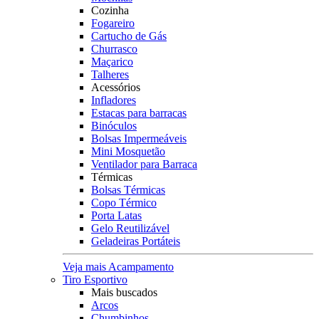
Cozinha
Fogareiro
Cartucho de Gás
Churrasco
Maçarico
Talheres
Acessórios
Infladores
Estacas para barracas
Binóculos
Bolsas Impermeáveis
Mini Mosquetão
Ventilador para Barraca
Térmicas
Bolsas Térmicas
Copo Térmico
Porta Latas
Gelo Reutilizável
Geladeiras Portáteis
Veja mais Acampamento
Tiro Esportivo
Mais buscados
Arcos
Chumbinhos