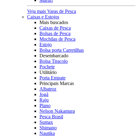
Maruri
Veja mais Varas de Pesca
Caixas e Estojos
Mais buscados
Caixas de Pesca
Bolsas de Pesca
Mochilas de Pesca
Estojo
Bolsa porta Carretilhas
Desembarcado
Bolsa Tiracolo
Pochete
Utilitário
Porta Empate
Principais Marcas
Albatroz
Jogá
Raju
Plano
Nelson Nakamura
Pesca Brasil
Sumax
Shimano
Nautika