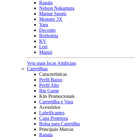
Rapala
Nelson Nakamura
Marine Sports
Monster 3X
Yara
Deconto
Borboleta
KV
Lori
Maruri
Veja mais Iscas Artificiais
Carretilhas
Características
Perfil Baixo
Perfil Alto
Big Game
Kits Promocionais
Carrretilha e Vara
Acessórios
Lubrificantes
Capa Protetora
Bolsa para Carretilha
Principais Marcas
Rapala