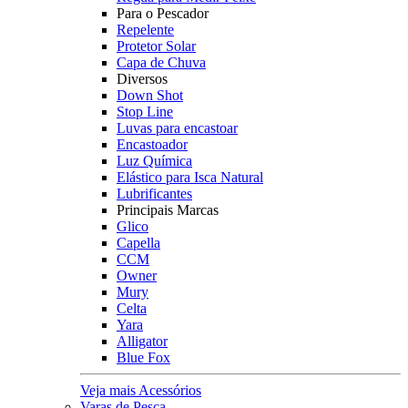
Para o Pescador
Repelente
Protetor Solar
Capa de Chuva
Diversos
Down Shot
Stop Line
Luvas para encastoar
Encastoador
Luz Química
Elástico para Isca Natural
Lubrificantes
Principais Marcas
Glico
Capella
CCM
Owner
Mury
Celta
Yara
Alligator
Blue Fox
Veja mais Acessórios
Varas de Pesca