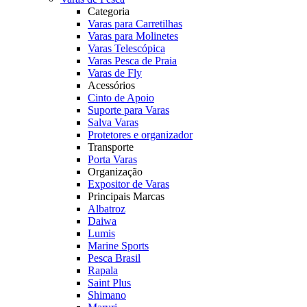
Categoria
Varas para Carretilhas
Varas para Molinetes
Varas Telescópica
Varas Pesca de Praia
Varas de Fly
Acessórios
Cinto de Apoio
Suporte para Varas
Salva Varas
Protetores e organizador
Transporte
Porta Varas
Organização
Expositor de Varas
Principais Marcas
Albatroz
Daiwa
Lumis
Marine Sports
Pesca Brasil
Rapala
Saint Plus
Shimano