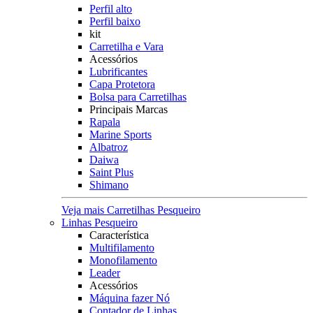
Perfil alto
Perfil baixo
kit
Carretilha e Vara
Acessórios
Lubrificantes
Capa Protetora
Bolsa para Carretilhas
Principais Marcas
Rapala
Marine Sports
Albatroz
Daiwa
Saint Plus
Shimano
Veja mais Carretilhas Pesqueiro
Linhas Pesqueiro
Característica
Multifilamento
Monofilamento
Leader
Acessórios
Máquina fazer Nó
Contador de Linhas