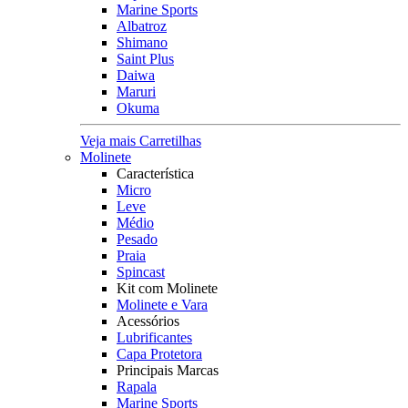
Marine Sports
Albatroz
Shimano
Saint Plus
Daiwa
Maruri
Okuma
Veja mais Carretilhas
Molinete
Característica
Micro
Leve
Médio
Pesado
Praia
Spincast
Kit com Molinete
Molinete e Vara
Acessórios
Lubrificantes
Capa Protetora
Principais Marcas
Rapala
Marine Sports