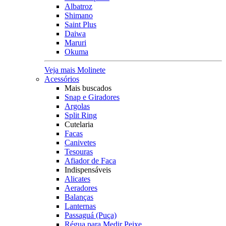
Albatroz
Shimano
Saint Plus
Daiwa
Maruri
Okuma
Veja mais Molinete
Acessórios
Mais buscados
Snap e Giradores
Argolas
Split Ring
Cutelaria
Facas
Canivetes
Tesouras
Afiador de Faca
Indispensáveis
Alicates
Aeradores
Balanças
Lanternas
Passaguá (Puça)
Régua para Medir Peixe