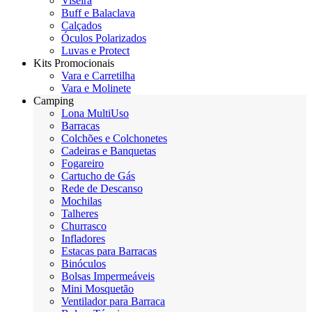
Viseira
Buff e Balaclava
Calçados
Óculos Polarizados
Luvas e Protect
Kits Promocionais
Vara e Carretilha
Vara e Molinete
Camping
Lona MultiUso
Barracas
Colchões e Colchonetes
Cadeiras e Banquetas
Fogareiro
Cartucho de Gás
Rede de Descanso
Mochilas
Talheres
Churrasco
Infladores
Estacas para Barracas
Binóculos
Bolsas Impermeáveis
Mini Mosquetão
Ventilador para Barraca