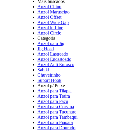
Mais buscados
Anzol Chinu
Anzol Maruseigo
Anzol Offset
Anzol Wide Gap
Anzol in Line
Anzol Circle
Categoria
Anzol para Jig
Jig Head
Anzol Lastreado
Anzol Encastoado
Anzol Anti Enrosco
Sabiki
Chuveirinho
Suport Hook
Anzol p/ Peixe
Anzol para Tilapia
Anzol para Traira
Anzol para Pacu
Anzol para Corvina
Anzol para Tucunare
Anzol para Tambaqui
Anzol para Piapara
Anzol para Dourado