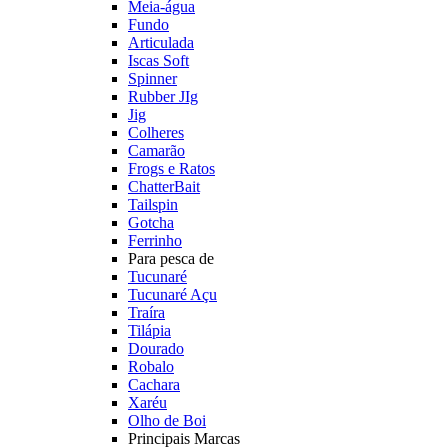
Meia-água
Fundo
Articulada
Iscas Soft
Spinner
Rubber JIg
Jig
Colheres
Camarão
Frogs e Ratos
ChatterBait
Tailspin
Gotcha
Ferrinho
Para pesca de
Tucunaré
Tucunaré Açu
Traíra
Tilápia
Dourado
Robalo
Cachara
Xaréu
Olho de Boi
Principais Marcas