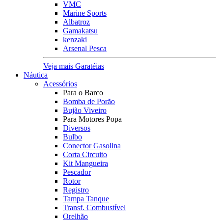
VMC
Marine Sports
Albatroz
Gamakatsu
kenzaki
Arsenal Pesca
Veja mais Garatéias
Náutica
Acessórios
Para o Barco
Bomba de Porão
Bujão Viveiro
Para Motores Popa
Diversos
Bulbo
Conector Gasolina
Corta Circuito
Kit Mangueira
Pescador
Rotor
Registro
Tampa Tanque
Transf. Combustível
Orelhão