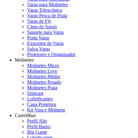
Varas para Molinetes
Varas Telescópica
Varas Pesca de Praia
Varas de Fly
Cinto de Apoio
Suporte para Varas
Porta Varas
Expositor de Varas
Salva Varas
Protetores e Organizador
Molinetes
Molinetes Micro
Molinetes Leve
Molinetes Médio
Molinetes Pesado
Molinetes Praia
Spincast
Lubrificantes
Capa Protetora
Kit Vara e Molinete
Carretilhas
Perfil Alto
Perfil Baixo
Big Game
Lubrificantes