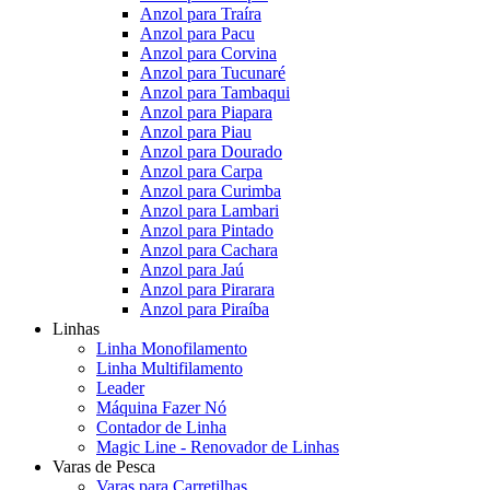
Anzol para Traíra
Anzol para Pacu
Anzol para Corvina
Anzol para Tucunaré
Anzol para Tambaqui
Anzol para Piapara
Anzol para Piau
Anzol para Dourado
Anzol para Carpa
Anzol para Curimba
Anzol para Lambari
Anzol para Pintado
Anzol para Cachara
Anzol para Jaú
Anzol para Pirarara
Anzol para Piraíba
Linhas
Linha Monofilamento
Linha Multifilamento
Leader
Máquina Fazer Nó
Contador de Linha
Magic Line - Renovador de Linhas
Varas de Pesca
Varas para Carretilhas