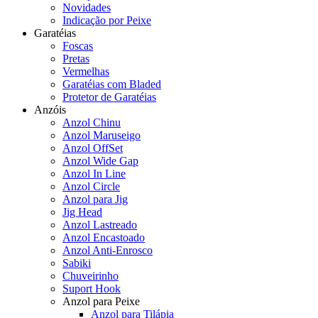
Novidades
Indicação por Peixe
Garatéias
Foscas
Pretas
Vermelhas
Garatéias com Bladed
Protetor de Garatéias
Anzóis
Anzol Chinu
Anzol Maruseigo
Anzol OffSet
Anzol Wide Gap
Anzol In Line
Anzol Circle
Anzol para Jig
Jig Head
Anzol Lastreado
Anzol Encastoado
Anzol Anti-Enrosco
Sabiki
Chuveirinho
Suport Hook
Anzol para Peixe
Anzol para Tilápia