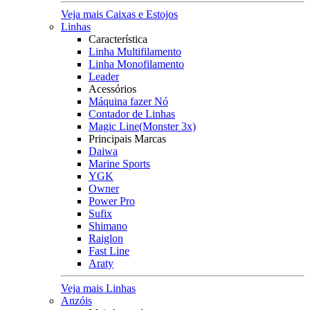
Veja mais Caixas e Estojos
Linhas
Característica
Linha Multifilamento
Linha Monofilamento
Leader
Acessórios
Máquina fazer Nó
Contador de Linhas
Magic Line(Monster 3x)
Principais Marcas
Daiwa
Marine Sports
YGK
Owner
Power Pro
Sufix
Shimano
Raiglon
Fast Line
Araty
Veja mais Linhas
Anzóis