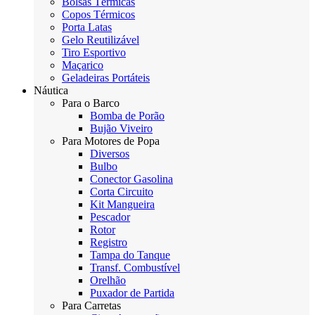
Bolsas Térmicas
Copos Térmicos
Porta Latas
Gelo Reutilizável
Tiro Esportivo
Maçarico
Geladeiras Portáteis
Náutica
Para o Barco
Bomba de Porão
Bujão Viveiro
Para Motores de Popa
Diversos
Bulbo
Conector Gasolina
Corta Circuito
Kit Mangueira
Pescador
Rotor
Registro
Tampa do Tanque
Transf. Combustível
Orelhão
Puxador de Partida
Para Carretas