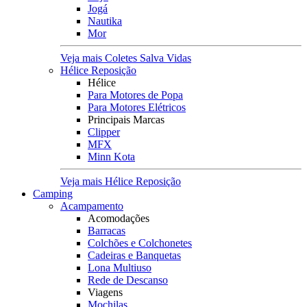
Jogá
Nautika
Mor
Veja mais Coletes Salva Vidas
Hélice Reposição
Hélice
Para Motores de Popa
Para Motores Elétricos
Principais Marcas
Clipper
MFX
Minn Kota
Veja mais Hélice Reposição
Camping
Acampamento
Acomodações
Barracas
Colchões e Colchonetes
Cadeiras e Banquetas
Lona Multiuso
Rede de Descanso
Viagens
Mochilas