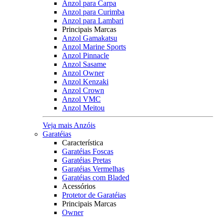
Anzol para Carpa
Anzol para Curimba
Anzol para Lambari
Principais Marcas
Anzol Gamakatsu
Anzol Marine Sports
Anzol Pinnacle
Anzol Sasame
Anzol Owner
Anzol Kenzaki
Anzol Crown
Anzol VMC
Anzol Meitou
Veja mais Anzóis
Garatéias
Característica
Garatéias Foscas
Garatéias Pretas
Garatéias Vermelhas
Garatéias com Bladed
Acessórios
Protetor de Garatéias
Principais Marcas
Owner