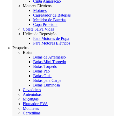
Cinta Amarração
Motores Elétricos
Motores
Carregador de Baterias
Medidor de Baterias
Capa Protetora
Colete Salva Vidas
Hélice de Reposição
Para Motores de Popa
Para Motores Elétricos
Pesqueiro
Boias
Boias de Arremesso
Boias Mini Torpedo
Boias Torpedo
Boias Pão
Boias Guia
Boias para Carpa
Boias Luminosa
Cevadeiras
Anteninhas
Miçangas
Flutuador EVA
Molinetes
Carretilhas