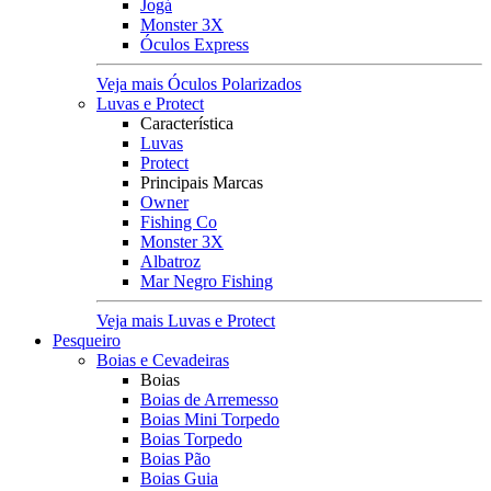
Jogá
Monster 3X
Óculos Express
Veja mais Óculos Polarizados
Luvas e Protect
Característica
Luvas
Protect
Principais Marcas
Owner
Fishing Co
Monster 3X
Albatroz
Mar Negro Fishing
Veja mais Luvas e Protect
Pesqueiro
Boias e Cevadeiras
Boias
Boias de Arremesso
Boias Mini Torpedo
Boias Torpedo
Boias Pão
Boias Guia