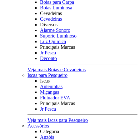
Boias para Carpa
Boias Luminosa
Cevadeiras
Cevadeiras
Diversos
Alarme Sonoro
Suporte Luminoso
Luz Quimica
Principais Marcas
Jr Pesca
Deconto
Veja mais Boias e Cevadeiras
Iscas para Pesqueiro
Iscas
Anteninhas
Miçangas
Flutuador EVA
Principais Marcas
Jr Pesca
Veja mais Iscas para Pesqueiro
Acessórios
Categoria
Anzóis