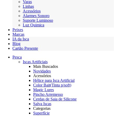
Varas
Linhas
Acessórios
Alarmes Sonoro
Suporte Luminoso
Luz Quimica
Peixes
Marcas
IA da Isca
Blog
Cartão Presente
Pesca
Iscas Artificiais
Mais Buscados
Novidades
Acessórios
Hélice para Isca Artificial
Color Bait(Tinta p/soft)
Magic Lures
Pincho Arremesso
Cerdas de Saia de Silicone
Salva Iscas
Categorias
Superfície