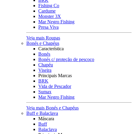
BRK
Fishing Co
Cardume
Monster 3X
Mar Negro Fishing
Presa Viva
Veja mais Roupas
Bonés e Chapéus
Característica
Bonés
Bonés c/ proteção de pescoço
Chapéu
Viseira
Principais Marcas
BRK
Vida de Pescador
Sumax
Mar Negro Fishing
Veja mais Bonés e Chapéus
Buff e Balaclava
Máscara
Buff
Balaclava