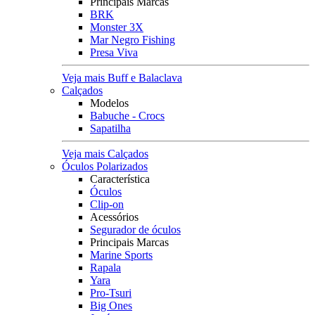
Principais Marcas
BRK
Monster 3X
Mar Negro Fishing
Presa Viva
Veja mais Buff e Balaclava
Calçados
Modelos
Babuche - Crocs
Sapatilha
Veja mais Calçados
Óculos Polarizados
Característica
Óculos
Clip-on
Acessórios
Segurador de óculos
Principais Marcas
Marine Sports
Rapala
Yara
Pro-Tsuri
Big Ones