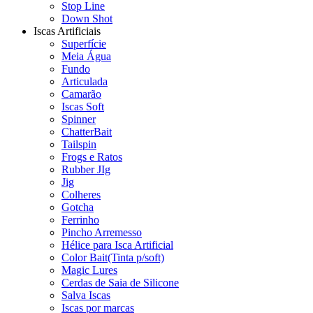
Stop Line
Down Shot
Iscas Artificiais
Superfície
Meia Água
Fundo
Articulada
Camarão
Iscas Soft
Spinner
ChatterBait
Tailspin
Frogs e Ratos
Rubber JIg
Jig
Colheres
Gotcha
Ferrinho
Pincho Arremesso
Hélice para Isca Artificial
Color Bait(Tinta p/soft)
Magic Lures
Cerdas de Saia de Silicone
Salva Iscas
Iscas por marcas