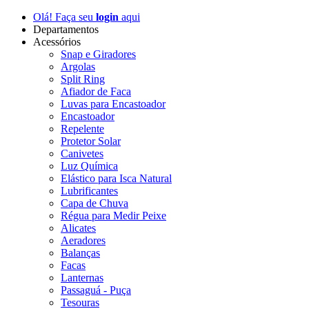
Olá! Faça seu
login
aqui
Departamentos
Acessórios
Snap e Giradores
Argolas
Split Ring
Afiador de Faca
Luvas para Encastoador
Encastoador
Repelente
Protetor Solar
Canivetes
Luz Química
Elástico para Isca Natural
Lubrificantes
Capa de Chuva
Régua para Medir Peixe
Alicates
Aeradores
Balanças
Facas
Lanternas
Passaguá - Puça
Tesouras