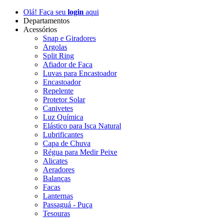
Olá! Faça seu
login
aqui
Departamentos
Acessórios
Snap e Giradores
Argolas
Split Ring
Afiador de Faca
Luvas para Encastoador
Encastoador
Repelente
Protetor Solar
Canivetes
Luz Química
Elástico para Isca Natural
Lubrificantes
Capa de Chuva
Régua para Medir Peixe
Alicates
Aeradores
Balanças
Facas
Lanternas
Passaguá - Puça
Tesouras