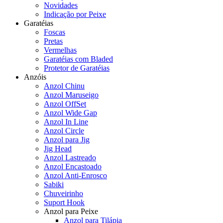
Novidades
Indicação por Peixe
Garatéias
Foscas
Pretas
Vermelhas
Garatéias com Bladed
Protetor de Garatéias
Anzóis
Anzol Chinu
Anzol Maruseigo
Anzol OffSet
Anzol Wide Gap
Anzol In Line
Anzol Circle
Anzol para Jig
Jig Head
Anzol Lastreado
Anzol Encastoado
Anzol Anti-Enrosco
Sabiki
Chuveirinho
Suport Hook
Anzol para Peixe
Anzol para Tilápia