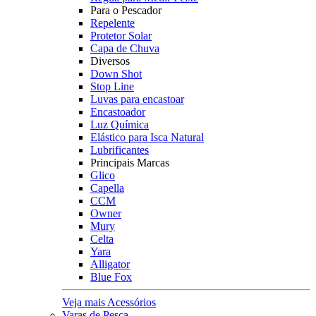
Para o Pescador
Repelente
Protetor Solar
Capa de Chuva
Diversos
Down Shot
Stop Line
Luvas para encastoar
Encastoador
Luz Química
Elástico para Isca Natural
Lubrificantes
Principais Marcas
Glico
Capella
CCM
Owner
Mury
Celta
Yara
Alligator
Blue Fox
Veja mais Acessórios
Varas de Pesca