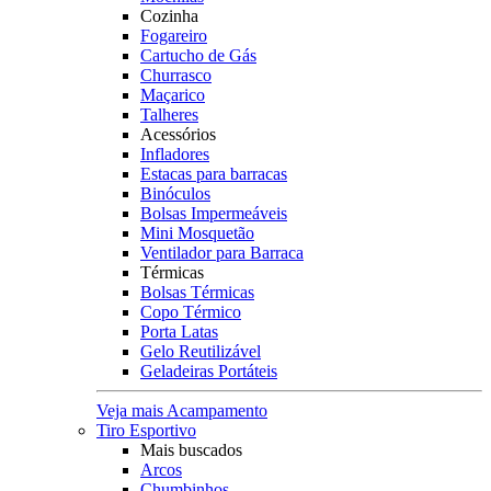
Cozinha
Fogareiro
Cartucho de Gás
Churrasco
Maçarico
Talheres
Acessórios
Infladores
Estacas para barracas
Binóculos
Bolsas Impermeáveis
Mini Mosquetão
Ventilador para Barraca
Térmicas
Bolsas Térmicas
Copo Térmico
Porta Latas
Gelo Reutilizável
Geladeiras Portáteis
Veja mais Acampamento
Tiro Esportivo
Mais buscados
Arcos
Chumbinhos