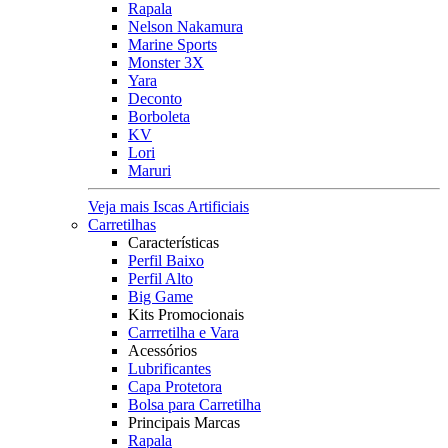
Rapala
Nelson Nakamura
Marine Sports
Monster 3X
Yara
Deconto
Borboleta
KV
Lori
Maruri
Veja mais Iscas Artificiais
Carretilhas
Características
Perfil Baixo
Perfil Alto
Big Game
Kits Promocionais
Carrretilha e Vara
Acessórios
Lubrificantes
Capa Protetora
Bolsa para Carretilha
Principais Marcas
Rapala