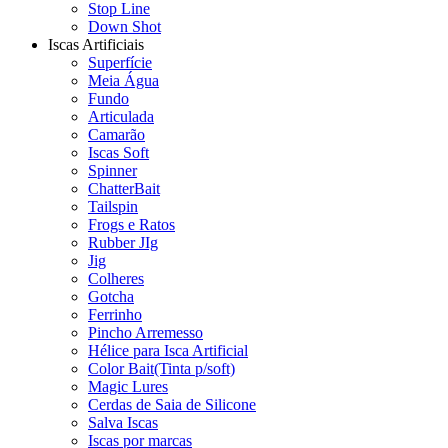
Stop Line
Down Shot
Iscas Artificiais
Superfície
Meia Água
Fundo
Articulada
Camarão
Iscas Soft
Spinner
ChatterBait
Tailspin
Frogs e Ratos
Rubber JIg
Jig
Colheres
Gotcha
Ferrinho
Pincho Arremesso
Hélice para Isca Artificial
Color Bait(Tinta p/soft)
Magic Lures
Cerdas de Saia de Silicone
Salva Iscas
Iscas por marcas