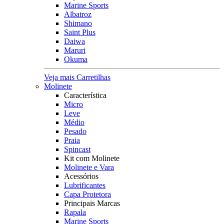
Marine Sports
Albatroz
Shimano
Saint Plus
Daiwa
Maruri
Okuma
Veja mais Carretilhas
Molinete
Característica
Micro
Leve
Médio
Pesado
Praia
Spincast
Kit com Molinete
Molinete e Vara
Acessórios
Lubrificantes
Capa Protetora
Principais Marcas
Rapala
Marine Sports