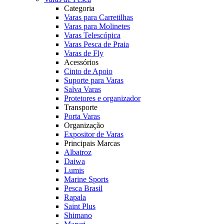
Categoria
Varas para Carretilhas
Varas para Molinetes
Varas Telescópica
Varas Pesca de Praia
Varas de Fly
Acessórios
Cinto de Apoio
Suporte para Varas
Salva Varas
Protetores e organizador
Transporte
Porta Varas
Organização
Expositor de Varas
Principais Marcas
Albatroz
Daiwa
Lumis
Marine Sports
Pesca Brasil
Rapala
Saint Plus
Shimano