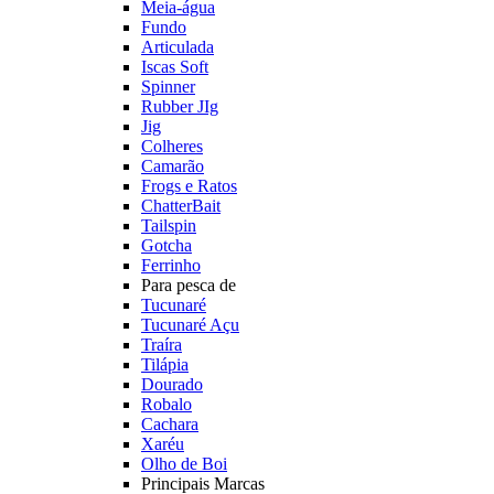
Meia-água
Fundo
Articulada
Iscas Soft
Spinner
Rubber JIg
Jig
Colheres
Camarão
Frogs e Ratos
ChatterBait
Tailspin
Gotcha
Ferrinho
Para pesca de
Tucunaré
Tucunaré Açu
Traíra
Tilápia
Dourado
Robalo
Cachara
Xaréu
Olho de Boi
Principais Marcas