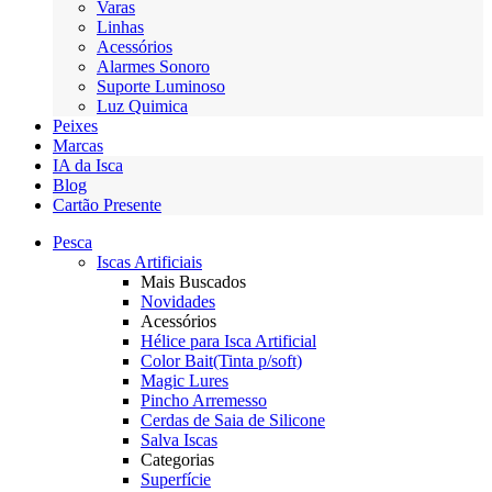
Varas
Linhas
Acessórios
Alarmes Sonoro
Suporte Luminoso
Luz Quimica
Peixes
Marcas
IA da Isca
Blog
Cartão Presente
Pesca
Iscas Artificiais
Mais Buscados
Novidades
Acessórios
Hélice para Isca Artificial
Color Bait(Tinta p/soft)
Magic Lures
Pincho Arremesso
Cerdas de Saia de Silicone
Salva Iscas
Categorias
Superfície