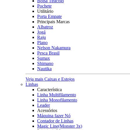
Bolsa Tiracolo
Pochete
Utilitário
Porta Empate
Principais Marcas
Albatroz
Jogá
Raju
Plano
Nelson Nakamura
Pesca Brasil
Sumax
Shimano
Nautika
Veja mais Caixas e Estojos
Linhas
Característica
Linha Multifilamento
Linha Monofilamento
Leader
Acessórios
Máquina fazer Nó
Contador de Linhas
Magic Line(Monster 3x)