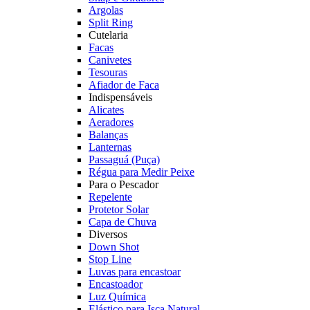
Argolas
Split Ring
Cutelaria
Facas
Canivetes
Tesouras
Afiador de Faca
Indispensáveis
Alicates
Aeradores
Balanças
Lanternas
Passaguá (Puça)
Régua para Medir Peixe
Para o Pescador
Repelente
Protetor Solar
Capa de Chuva
Diversos
Down Shot
Stop Line
Luvas para encastoar
Encastoador
Luz Química
Elástico para Isca Natural