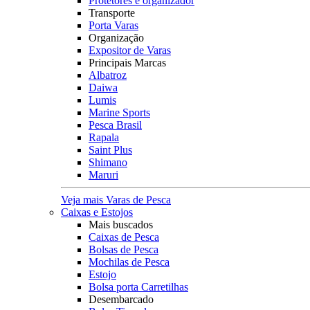
Protetores e organizador
Transporte
Porta Varas
Organização
Expositor de Varas
Principais Marcas
Albatroz
Daiwa
Lumis
Marine Sports
Pesca Brasil
Rapala
Saint Plus
Shimano
Maruri
Veja mais Varas de Pesca
Caixas e Estojos
Mais buscados
Caixas de Pesca
Bolsas de Pesca
Mochilas de Pesca
Estojo
Bolsa porta Carretilhas
Desembarcado