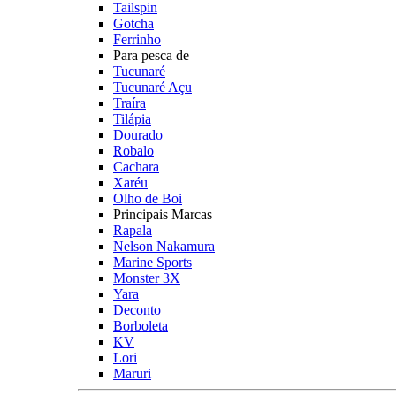
Tailspin
Gotcha
Ferrinho
Para pesca de
Tucunaré
Tucunaré Açu
Traíra
Tilápia
Dourado
Robalo
Cachara
Xaréu
Olho de Boi
Principais Marcas
Rapala
Nelson Nakamura
Marine Sports
Monster 3X
Yara
Deconto
Borboleta
KV
Lori
Maruri