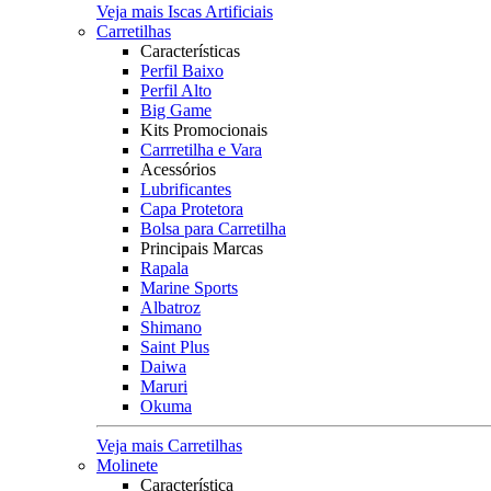
Veja mais Iscas Artificiais
Carretilhas
Características
Perfil Baixo
Perfil Alto
Big Game
Kits Promocionais
Carrretilha e Vara
Acessórios
Lubrificantes
Capa Protetora
Bolsa para Carretilha
Principais Marcas
Rapala
Marine Sports
Albatroz
Shimano
Saint Plus
Daiwa
Maruri
Okuma
Veja mais Carretilhas
Molinete
Característica