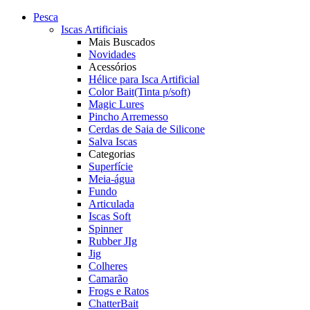
Pesca
Iscas Artificiais
Mais Buscados
Novidades
Acessórios
Hélice para Isca Artificial
Color Bait(Tinta p/soft)
Magic Lures
Pincho Arremesso
Cerdas de Saia de Silicone
Salva Iscas
Categorias
Superfície
Meia-água
Fundo
Articulada
Iscas Soft
Spinner
Rubber JIg
Jig
Colheres
Camarão
Frogs e Ratos
ChatterBait