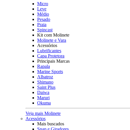
Micro
Leve
Médio
Pesado
Praia
Spincast
Kit com Molinete
Molinete e Vara
Acessórios
Lubrificantes
Capa Protetora
Principais Marcas
Rapala
Marine Sports
Albatroz
Shimano
Saint Plus
Daiwa
Maruri
Okuma
Veja mais Molinete
Acessórios
Mais buscados
Snap e Giradores