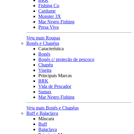
BRK
Fishing Co
Cardume
Monster 3X
Mar Negro Fishing
Presa Viva
Veja mais Roupas
Bonés e Chapéus
Característica
Bonés
Bonés c/ proteção de pescoço
Chapéu
Viseira
Principais Marcas
BRK
Vida de Pescador
Sumax
Mar Negro Fishing
Veja mais Bonés e Chapéus
Buff e Balaclava
Máscara
Buff
Balaclava