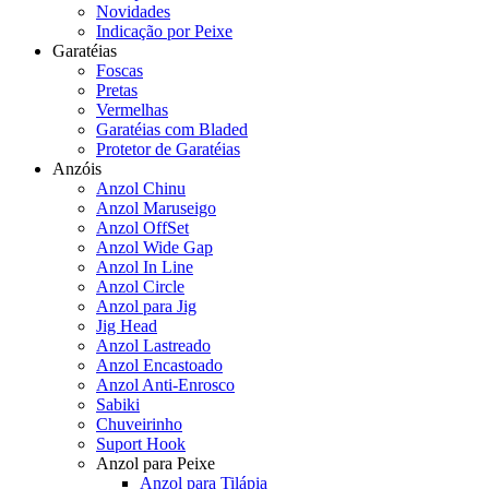
Novidades
Indicação por Peixe
Garatéias
Foscas
Pretas
Vermelhas
Garatéias com Bladed
Protetor de Garatéias
Anzóis
Anzol Chinu
Anzol Maruseigo
Anzol OffSet
Anzol Wide Gap
Anzol In Line
Anzol Circle
Anzol para Jig
Jig Head
Anzol Lastreado
Anzol Encastoado
Anzol Anti-Enrosco
Sabiki
Chuveirinho
Suport Hook
Anzol para Peixe
Anzol para Tilápia