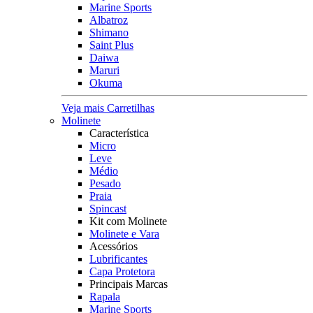
Marine Sports
Albatroz
Shimano
Saint Plus
Daiwa
Maruri
Okuma
Veja mais Carretilhas
Molinete
Característica
Micro
Leve
Médio
Pesado
Praia
Spincast
Kit com Molinete
Molinete e Vara
Acessórios
Lubrificantes
Capa Protetora
Principais Marcas
Rapala
Marine Sports