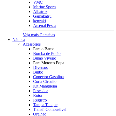
VMC
Marine Sports
Albatroz
Gamakatsu
kenzaki
Arsenal Pesca
Veja mais Garatéias
Náutica
Acessórios
Para o Barco
Bomba de Porão
Bujão Viveiro
Para Motores Popa
Diversos
Bulbo
Conector Gasolina
Corta Circuito
Kit Mangueira
Pescador
Rotor
Registro
Tampa Tanque
Transf. Combustível
Orelhão