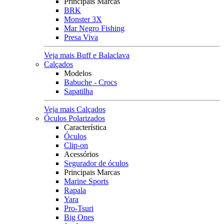
Principais Marcas
BRK
Monster 3X
Mar Negro Fishing
Presa Viva
Veja mais Buff e Balaclava
Calçados
Modelos
Babuche - Crocs
Sapatilha
Veja mais Calçados
Óculos Polarizados
Característica
Óculos
Clip-on
Acessórios
Segurador de óculos
Principais Marcas
Marine Sports
Rapala
Yara
Pro-Tsuri
Big Ones