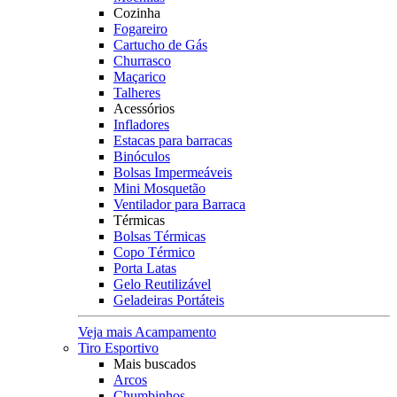
Cozinha
Fogareiro
Cartucho de Gás
Churrasco
Maçarico
Talheres
Acessórios
Infladores
Estacas para barracas
Binóculos
Bolsas Impermeáveis
Mini Mosquetão
Ventilador para Barraca
Térmicas
Bolsas Térmicas
Copo Térmico
Porta Latas
Gelo Reutilizável
Geladeiras Portáteis
Veja mais Acampamento
Tiro Esportivo
Mais buscados
Arcos
Chumbinhos