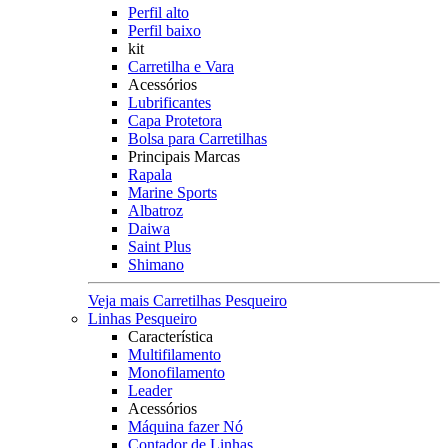
Perfil alto
Perfil baixo
kit
Carretilha e Vara
Acessórios
Lubrificantes
Capa Protetora
Bolsa para Carretilhas
Principais Marcas
Rapala
Marine Sports
Albatroz
Daiwa
Saint Plus
Shimano
Veja mais Carretilhas Pesqueiro
Linhas Pesqueiro
Característica
Multifilamento
Monofilamento
Leader
Acessórios
Máquina fazer Nó
Contador de Linhas