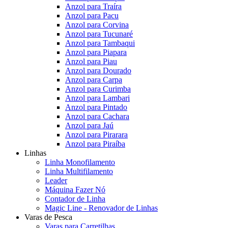
Anzol para Traíra
Anzol para Pacu
Anzol para Corvina
Anzol para Tucunaré
Anzol para Tambaqui
Anzol para Piapara
Anzol para Piau
Anzol para Dourado
Anzol para Carpa
Anzol para Curimba
Anzol para Lambari
Anzol para Pintado
Anzol para Cachara
Anzol para Jaú
Anzol para Pirarara
Anzol para Piraíba
Linhas
Linha Monofilamento
Linha Multifilamento
Leader
Máquina Fazer Nó
Contador de Linha
Magic Line - Renovador de Linhas
Varas de Pesca
Varas para Carretilhas