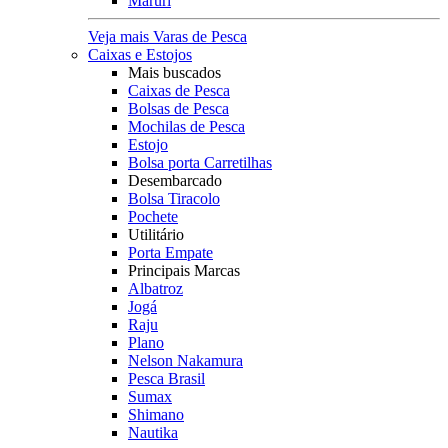
Maruri
Veja mais Varas de Pesca
Caixas e Estojos
Mais buscados
Caixas de Pesca
Bolsas de Pesca
Mochilas de Pesca
Estojo
Bolsa porta Carretilhas
Desembarcado
Bolsa Tiracolo
Pochete
Utilitário
Porta Empate
Principais Marcas
Albatroz
Jogá
Raju
Plano
Nelson Nakamura
Pesca Brasil
Sumax
Shimano
Nautika