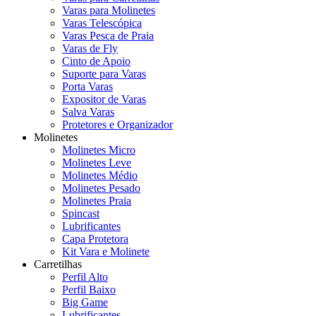
Varas para Molinetes
Varas Telescópica
Varas Pesca de Praia
Varas de Fly
Cinto de Apoio
Suporte para Varas
Porta Varas
Expositor de Varas
Salva Varas
Protetores e Organizador
Molinetes
Molinetes Micro
Molinetes Leve
Molinetes Médio
Molinetes Pesado
Molinetes Praia
Spincast
Lubrificantes
Capa Protetora
Kit Vara e Molinete
Carretilhas
Perfil Alto
Perfil Baixo
Big Game
Lubrificantes