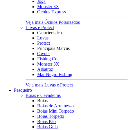
Jogá
Monster 3X
Óculos Express
Veja mais Óculos Polarizados
Luvas e Protect
Característica
Luvas
Protect
Principais Marcas
Owner
Fishing Co
Monster 3X
Albatroz
Mar Negro Fishing
Veja mais Luvas e Protect
Pesqueiro
Boias e Cevadeiras
Boias
Boias de Arremesso
Boias Mini Torpedo
Boias Torpedo
Boias Pão
Boias Guia