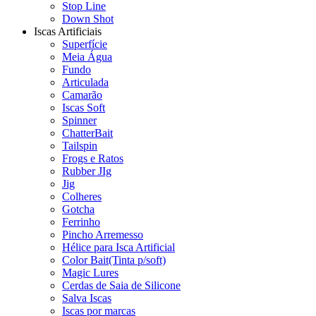
Stop Line
Down Shot
Iscas Artificiais
Superfície
Meia Água
Fundo
Articulada
Camarão
Iscas Soft
Spinner
ChatterBait
Tailspin
Frogs e Ratos
Rubber JIg
Jig
Colheres
Gotcha
Ferrinho
Pincho Arremesso
Hélice para Isca Artificial
Color Bait(Tinta p/soft)
Magic Lures
Cerdas de Saia de Silicone
Salva Iscas
Iscas por marcas