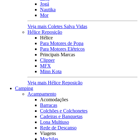
Jogá
Nautika
Mor
Veja mais Coletes Salva Vidas
Hélice Reposição
Hélice
Para Motores de Popa
Para Motores Elétricos
Principais Marcas
Clipper
MFX
Minn Kota
Veja mais Hélice Reposição
Camping
Acampamento
Acomodações
Barracas
Colchões e Colchonetes
Cadeiras e Banquetas
Lona Multiuso
Rede de Descanso
Viagens
Mochilas