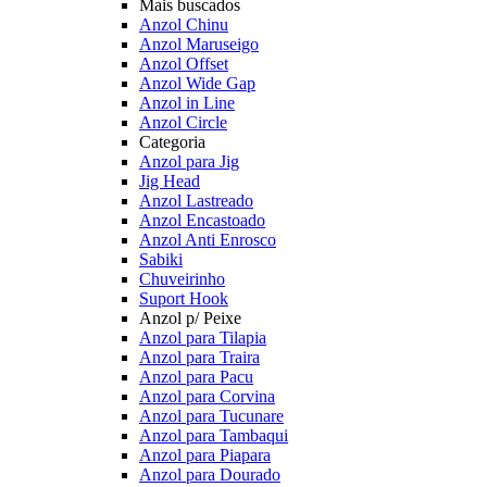
Mais buscados
Anzol Chinu
Anzol Maruseigo
Anzol Offset
Anzol Wide Gap
Anzol in Line
Anzol Circle
Categoria
Anzol para Jig
Jig Head
Anzol Lastreado
Anzol Encastoado
Anzol Anti Enrosco
Sabiki
Chuveirinho
Suport Hook
Anzol p/ Peixe
Anzol para Tilapia
Anzol para Traira
Anzol para Pacu
Anzol para Corvina
Anzol para Tucunare
Anzol para Tambaqui
Anzol para Piapara
Anzol para Dourado