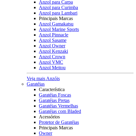
Anzol para Carpa
Anzol para Curimba
Anzol para Lambari
Principais Marcas
Anzol Gamakatsu
Anzol Marine Sports
Anzol Pinnacle
Anzol Sasame
Anzol Owner
Anzol Kenzaki
Anzol Crown
Anzol VMC
Anzol Meitou
Veja mais Anzóis
Garatéias
Característica
Garatéias Foscas
Garatéias Pretas
Garatéias Vermelhas
Garatéias com Bladed
Acessórios
Protetor de Garatéias
Principais Marcas
Owner