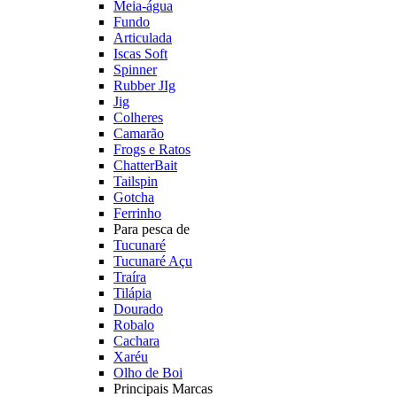
Meia-água
Fundo
Articulada
Iscas Soft
Spinner
Rubber JIg
Jig
Colheres
Camarão
Frogs e Ratos
ChatterBait
Tailspin
Gotcha
Ferrinho
Para pesca de
Tucunaré
Tucunaré Açu
Traíra
Tilápia
Dourado
Robalo
Cachara
Xaréu
Olho de Boi
Principais Marcas