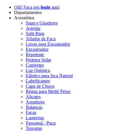
Olá! Faça seu
login
aqui
Departamentos
Acessórios
Snap e Giradores
Argolas
Split Ring
Afiador de Faca
Luvas para Encastoador
Encastoador
Repelente
Protetor Solar
Canivetes
Luz Química
Elástico para Isca Natural
Lubrificantes
Capa de Chuva
Régua para Medir Peixe
Alicates
Aeradores
Balanças
Facas
Lanternas
Passaguá - Puça
Tesouras