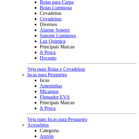
Boias para Carpa
Boias Luminosa
Cevadeiras
Cevadeiras
Diversos
Alarme Sonoro
Suporte Luminoso
Luz Quimica
Principais Marcas
Jr Pesca
Deconto
Veja mais Boias e Cevadeiras
Iscas para Pesqueiro
Iscas
Anteninhas
Miçangas
Flutuador EVA
Principais Marcas
Jr Pesca
Veja mais Iscas para Pesqueiro
Acessórios
Categoria
Anzóis