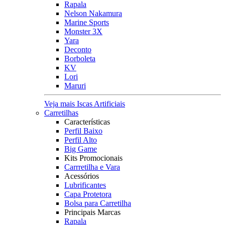
Rapala
Nelson Nakamura
Marine Sports
Monster 3X
Yara
Deconto
Borboleta
KV
Lori
Maruri
Veja mais Iscas Artificiais
Carretilhas
Características
Perfil Baixo
Perfil Alto
Big Game
Kits Promocionais
Carrretilha e Vara
Acessórios
Lubrificantes
Capa Protetora
Bolsa para Carretilha
Principais Marcas
Rapala