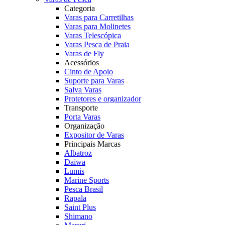
Categoria
Varas para Carretilhas
Varas para Molinetes
Varas Telescópica
Varas Pesca de Praia
Varas de Fly
Acessórios
Cinto de Apoio
Suporte para Varas
Salva Varas
Protetores e organizador
Transporte
Porta Varas
Organização
Expositor de Varas
Principais Marcas
Albatroz
Daiwa
Lumis
Marine Sports
Pesca Brasil
Rapala
Saint Plus
Shimano