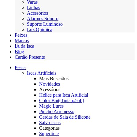
Varas
Linhas
Acessórios
Alarmes Sonoro
Suporte Luminoso
Luz Quimica
Peixes
Marcas
IA da Isca
Blog
Cartão Presente
Pesca
Iscas Artificiais
Mais Buscados
Novidades
Acessórios
Hélice para Isca Artificial
Color Bait(Tinta p/soft)
Magic Lures
Pincho Arremesso
Cerdas de Saia de Silicone
Salva Iscas
Categorias
Superfície