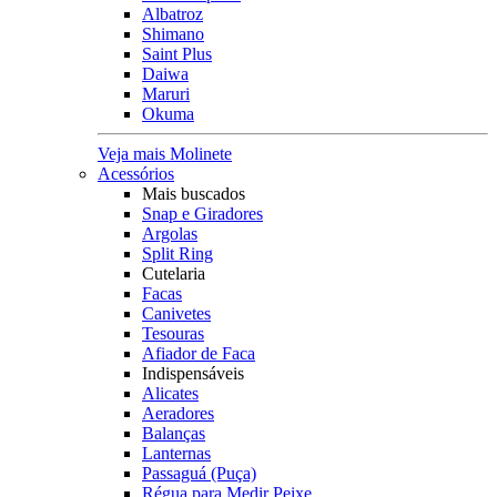
Albatroz
Shimano
Saint Plus
Daiwa
Maruri
Okuma
Veja mais Molinete
Acessórios
Mais buscados
Snap e Giradores
Argolas
Split Ring
Cutelaria
Facas
Canivetes
Tesouras
Afiador de Faca
Indispensáveis
Alicates
Aeradores
Balanças
Lanternas
Passaguá (Puça)
Régua para Medir Peixe