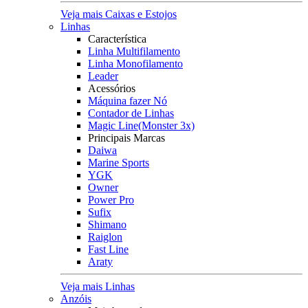
Veja mais Caixas e Estojos
Linhas
Característica
Linha Multifilamento
Linha Monofilamento
Leader
Acessórios
Máquina fazer Nó
Contador de Linhas
Magic Line(Monster 3x)
Principais Marcas
Daiwa
Marine Sports
YGK
Owner
Power Pro
Sufix
Shimano
Raiglon
Fast Line
Araty
Veja mais Linhas
Anzóis