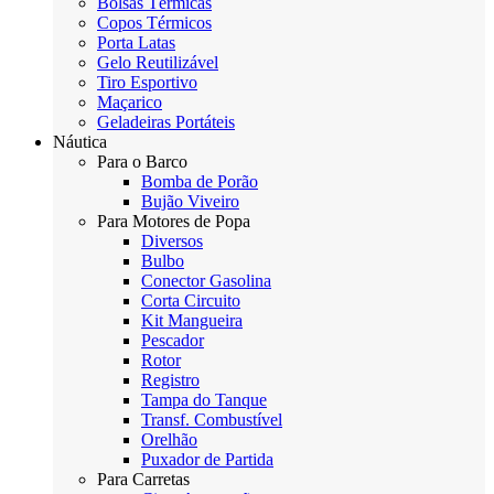
Bolsas Térmicas
Copos Térmicos
Porta Latas
Gelo Reutilizável
Tiro Esportivo
Maçarico
Geladeiras Portáteis
Náutica
Para o Barco
Bomba de Porão
Bujão Viveiro
Para Motores de Popa
Diversos
Bulbo
Conector Gasolina
Corta Circuito
Kit Mangueira
Pescador
Rotor
Registro
Tampa do Tanque
Transf. Combustível
Orelhão
Puxador de Partida
Para Carretas