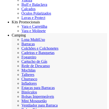
Viseira
Buff e Balaclava
Calçados
Óculos Polarizados
Luvas e Protect
Kits Promocionais
Vara e Carretilha
Vara e Molinete
Camping
Lona MultiUso
Barracas
Colchões e Colchonetes
Cadeiras e Banquetas
Fogareiro
Cartucho de Gás
Rede de Descanso
Mochilas
Talheres
Churrasco
Infladores
Estacas para Barracas
Binóculos
Bolsas Impermeáveis
Mini Mosquetão
Ventilador para Barraca