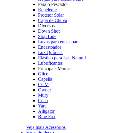
Para o Pescador
Repelente
Protetor Solar
Capa de Chuva
Diversos
Down Shot
Stop Line
Luvas para encastoar
Encastoador
Luz Química
Elástico para Isca Natural
Lubrificantes
Principais Marcas
Glico
Capella
CCM
Owner
Mury
Celta
Yara
Alligator
Blue Fox
Veja mais Acessórios
Varas de Pesca