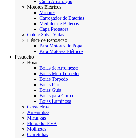
Cinta Amarração
Motores Elétricos
Motores
Carregador de Baterias
Medidor de Baterias
Capa Protetora
Colete Salva Vidas
Hélice de Reposição
Para Motores de Popa
Para Motores Elétricos
Pesqueiro
Boias
Boias de Arremesso
Boias Mini Torpedo
Boias Torpedo
Boias Pão
Boias Guia
Boias para Carpa
Boias Luminosa
Cevadeiras
Anteninhas
Miçangas
Flutuador EVA
Molinetes
Carretilhas