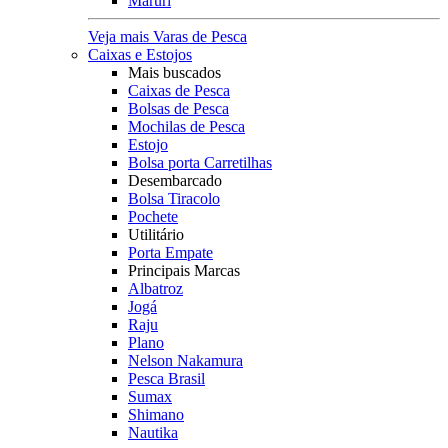
Maruri
Veja mais Varas de Pesca
Caixas e Estojos
Mais buscados
Caixas de Pesca
Bolsas de Pesca
Mochilas de Pesca
Estojo
Bolsa porta Carretilhas
Desembarcado
Bolsa Tiracolo
Pochete
Utilitário
Porta Empate
Principais Marcas
Albatroz
Jogá
Raju
Plano
Nelson Nakamura
Pesca Brasil
Sumax
Shimano
Nautika