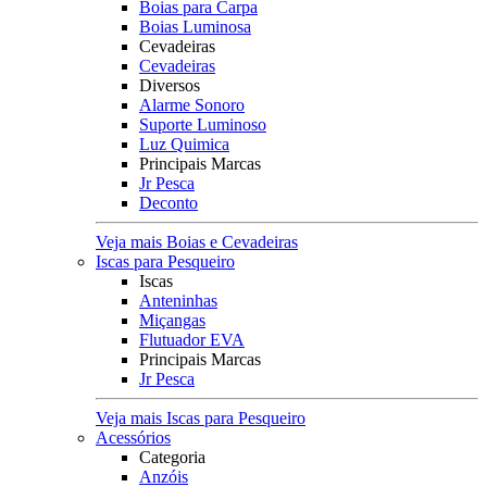
Boias para Carpa
Boias Luminosa
Cevadeiras
Cevadeiras
Diversos
Alarme Sonoro
Suporte Luminoso
Luz Quimica
Principais Marcas
Jr Pesca
Deconto
Veja mais Boias e Cevadeiras
Iscas para Pesqueiro
Iscas
Anteninhas
Miçangas
Flutuador EVA
Principais Marcas
Jr Pesca
Veja mais Iscas para Pesqueiro
Acessórios
Categoria
Anzóis