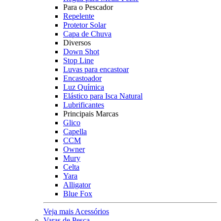
Para o Pescador
Repelente
Protetor Solar
Capa de Chuva
Diversos
Down Shot
Stop Line
Luvas para encastoar
Encastoador
Luz Química
Elástico para Isca Natural
Lubrificantes
Principais Marcas
Glico
Capella
CCM
Owner
Mury
Celta
Yara
Alligator
Blue Fox
Veja mais Acessórios
Varas de Pesca