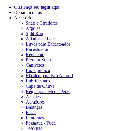
Olá! Faça seu
login
aqui
Departamentos
Acessórios
Snap e Giradores
Argolas
Split Ring
Afiador de Faca
Luvas para Encastoador
Encastoador
Repelente
Protetor Solar
Canivetes
Luz Química
Elástico para Isca Natural
Lubrificantes
Capa de Chuva
Régua para Medir Peixe
Alicates
Aeradores
Balanças
Facas
Lanternas
Passaguá - Puça
Tesouras