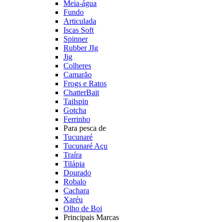
Meia-água
Fundo
Articulada
Iscas Soft
Spinner
Rubber JIg
Jig
Colheres
Camarão
Frogs e Ratos
ChatterBait
Tailspin
Gotcha
Ferrinho
Para pesca de
Tucunaré
Tucunaré Açu
Traíra
Tilápia
Dourado
Robalo
Cachara
Xaréu
Olho de Boi
Principais Marcas