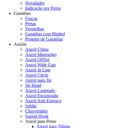
Novidades
Indicação por Peixe
Garatéias
Foscas
Pretas
Vermelhas
Garatéias com Bladed
Protetor de Garatéias
Anzóis
Anzol Chinu
Anzol Maruseigo
Anzol OffSet
Anzol Wide Gap
Anzol In Line
Anzol Circle
Anzol para Jig
Jig Head
Anzol Lastreado
Anzol Encastoado
Anzol Anti-Enrosco
Sabiki
Chuveirinho
Suport Hook
Anzol para Peixe
Anzol para Tilápia