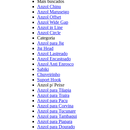
Mais buscados
Anzol Chinu
Anzol Maruseigo
Anzol Offset
Anzol Wide Gap
Anzol in Line
Anzol Circle
Categoria
Anzol para Jig
Jig Head
Anzol Lastreado
Anzol Encastoado
Anzol Anti Enrosco
Sabiki
Chuveirinho
Suport Hook
Anzol p/ Peixe
Anzol para Tilapia
Anzol para Traira
Anzol para Pacu
Anzol para Corvina
Anzol para Tucunare
Anzol para Tambaqui
Anzol para Piapara
Anzol para Dourado