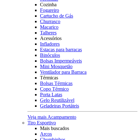
Cozinha
Fogareiro
Cartucho de Gás
Churrasco
Maçarico
Talheres
Acessórios
Infladores
Estacas para barracas
Binóculos
Bolsas Impermeáveis
Mini Mosquetão
Ventilador para Barraca
Térmicas
Bolsas Térmicas
Copo Térmico
Porta Latas
Gelo Reutilizável
Geladeiras Portáteis
Veja mais Acampamento
Tiro Esportivo
Mais buscados
Arcos
Chumbinhos