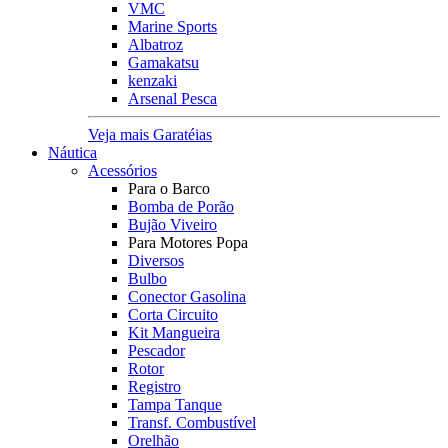
VMC
Marine Sports
Albatroz
Gamakatsu
kenzaki
Arsenal Pesca
Veja mais Garatéias
Náutica
Acessórios
Para o Barco
Bomba de Porão
Bujão Viveiro
Para Motores Popa
Diversos
Bulbo
Conector Gasolina
Corta Circuito
Kit Mangueira
Pescador
Rotor
Registro
Tampa Tanque
Transf. Combustível
Orelhão