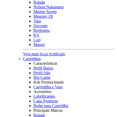
Rapala
Nelson Nakamura
Marine Sports
Monster 3X
Yara
Deconto
Borboleta
KV
Lori
Maruri
Veja mais Iscas Artificiais
Carretilhas
Características
Perfil Baixo
Perfil Alto
Big Game
Kits Promocionais
Carrretilha e Vara
Acessórios
Lubrificantes
Capa Protetora
Bolsa para Carretilha
Principais Marcas
Rapala