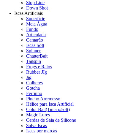
Stop Line
Down Shot
Iscas Artificiais
Superfície
Meia Água
Fundo
Articulada
Camarão
Iscas Soft
Spinner
ChatterBait
Tailspin
Frogs e Ratos
Rubber JIg
Jig
Colheres
Gotcha
Ferrinho
Pincho Arremesso
Hélice para Isca Artificial
Color Bait(Tinta p/soft)
Magic Lures
Cerdas de Saia de Silicone
Salva Iscas
Iscas por marcas