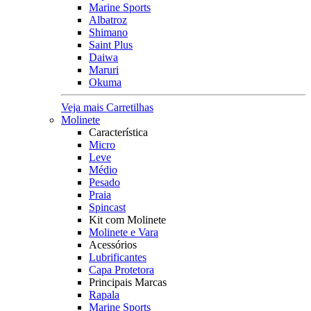
Marine Sports
Albatroz
Shimano
Saint Plus
Daiwa
Maruri
Okuma
Veja mais Carretilhas
Molinete
Característica
Micro
Leve
Médio
Pesado
Praia
Spincast
Kit com Molinete
Molinete e Vara
Acessórios
Lubrificantes
Capa Protetora
Principais Marcas
Rapala
Marine Sports