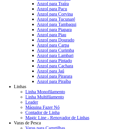
Anzol para Traíra
Anzol para Pacu
Anzol para Corvina
Anzol para Tucunaré
Anzol para Tambaqui
Anzol para Piapara
Anzol para Piau
Anzol para Dourado
Anzol para Carpa
Anzol para Curimba
Anzol para Lambari
Anzol para Pintado
Anzol para Cachara
Anzol para Jaú
Anzol para Pirarara
Anzol para Piraíba
Linhas
Linha Monofilamento
Linha Multifilamento
Leader
Máquina Fazer Nó
Contador de Linha
Magic Line - Renovador de Linhas
Varas de Pesca
Varas para Carretilhas