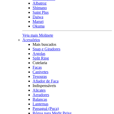
Albatroz
Shimano
Saint Plus
Daiwa
Maruri
Okuma
Veja mais Molinete
Acessórios
Mais buscados
Snap e Giradores
Argolas
Split Ring
Cutelaria
Facas
Canivetes
Tesouras
Afiador de Faca
Indispensáveis
Alicates
Aeradores
Balanças
Lanternas
Passaguá (Puça)
Régua para Medir Peixe