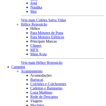
Jogá
Nautika
Mor
Veja mais Coletes Salva Vidas
Hélice Reposição
Hélice
Para Motores de Popa
Para Motores Elétricos
Principais Marcas
Clipper
MFX
Minn Kota
Veja mais Hélice Reposição
Camping
Acampamento
Acomodações
Barracas
Colchões e Colchonetes
Cadeiras e Banquetas
Lona Multiuso
Rede de Descanso
Viagens
Mochilas