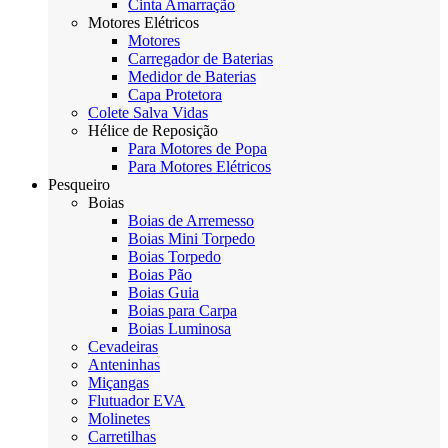
Cinta Amarração
Motores Elétricos
Motores
Carregador de Baterias
Medidor de Baterias
Capa Protetora
Colete Salva Vidas
Hélice de Reposição
Para Motores de Popa
Para Motores Elétricos
Pesqueiro
Boias
Boias de Arremesso
Boias Mini Torpedo
Boias Torpedo
Boias Pão
Boias Guia
Boias para Carpa
Boias Luminosa
Cevadeiras
Anteninhas
Miçangas
Flutuador EVA
Molinetes
Carretilhas