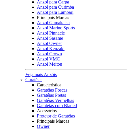
Anzol para Carpa
Anzol para Curimba
Anzol para Lambari
Principais Marcas
Anzol Gamakatsu
Anzol Marine Sports
Anzol Pinnacle
Anzol Sasame
Anzol Owner
Anzol Kenzaki
Anzol Crown
Anzol VMC
Anzol Meitou
Veja mais Anzóis
Garatéias
Característica
Garatéias Foscas
Garatéias Pretas
Garatéias Vermelhas
Garatéias com Bladed
Acessórios
Protetor de Garatéias
Principais Marcas
Owner