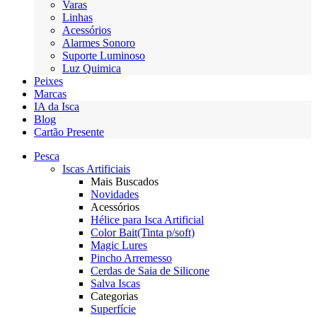
Varas
Linhas
Acessórios
Alarmes Sonoro
Suporte Luminoso
Luz Quimica
Peixes
Marcas
IA da Isca
Blog
Cartão Presente
Pesca
Iscas Artificiais
Mais Buscados
Novidades
Acessórios
Hélice para Isca Artificial
Color Bait(Tinta p/soft)
Magic Lures
Pincho Arremesso
Cerdas de Saia de Silicone
Salva Iscas
Categorias
Superfície