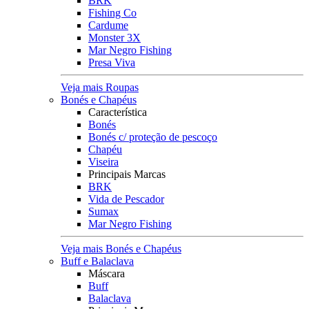
BRK
Fishing Co
Cardume
Monster 3X
Mar Negro Fishing
Presa Viva
Veja mais Roupas
Bonés e Chapéus
Característica
Bonés
Bonés c/ proteção de pescoço
Chapéu
Viseira
Principais Marcas
BRK
Vida de Pescador
Sumax
Mar Negro Fishing
Veja mais Bonés e Chapéus
Buff e Balaclava
Máscara
Buff
Balaclava