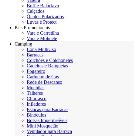
Viseira
Buff e Balaclava
Calçados
Óculos Polarizados
Luvas e Protect
Kits Promocionais
Vara e Carretilha
Vara e Molinete
Camping
Lona MultiUso
Barracas
Colchões e Colchonetes
Cadeiras e Banquetas
Fogareiro
Cartucho de Gás
Rede de Descanso
Mochilas
Talheres
Churrasco
Infladores
Estacas para Barracas
Binóculos
Bolsas Impermeáveis
Mini Mosquetão
Ventilador para Barraca