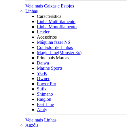
Veja mais Caixas e Estojos
Linhas
Característica
Linha Multifilamento
Linha Monofilamento
Leader
Acessórios
Máquina fazer Nó
Contador de Linhas
Magic Line(Monster 3x)
Principais Marcas
Daiwa
Marine Sports
YGK
Owner
Power Pro
Sufix
Shimano
Raiglon
Fast Line
Araty
Veja mais Linhas
Anzóis