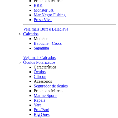
Principais Marcas
BRK
Monster 3X
Mar Negro Fishing
Presa Viva
Veja mais Buff e Balaclava
Calçados
Modelos
Babuche - Crocs
Sapatilha
Veja mais Calçados
Óculos Polarizados
Característica
Óculos
Clip-on
Acessórios
Segurador de óculos
Principais Marcas
Marine Sports
Rapala
Yara
Pro-Tsuri
Big Ones