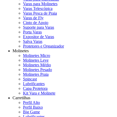
Varas para Molinetes
Varas Telescópica
Varas Pesca de Praia
Varas de Fly
Cinto de Apoio
Suporte para Varas
Porta Varas
Expositor de Varas
Salva Varas
Protetores e Organizador
Molinetes
Molinetes Micro
Molinetes Leve
Molinetes Médio
Molinetes Pesado
Molinetes Praia
Spincast
Lubrificantes
Capa Protetora
Kit Vara e Molinete
Carretilhas
Perfil Alto
Perfil Baixo
Big Game
Lubrificantes