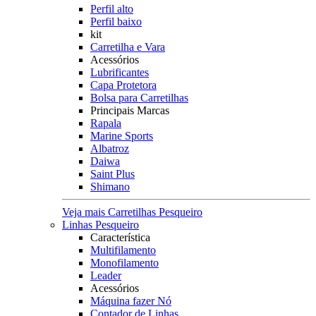
Perfil alto
Perfil baixo
kit
Carretilha e Vara
Acessórios
Lubrificantes
Capa Protetora
Bolsa para Carretilhas
Principais Marcas
Rapala
Marine Sports
Albatroz
Daiwa
Saint Plus
Shimano
Veja mais Carretilhas Pesqueiro
Linhas Pesqueiro
Característica
Multifilamento
Monofilamento
Leader
Acessórios
Máquina fazer Nó
Contador de Linhas