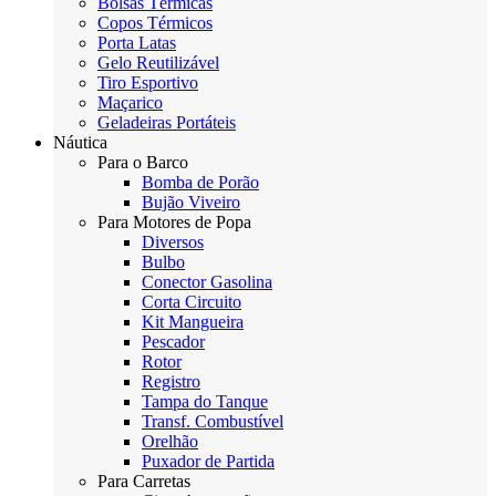
Bolsas Térmicas
Copos Térmicos
Porta Latas
Gelo Reutilizável
Tiro Esportivo
Maçarico
Geladeiras Portáteis
Náutica
Para o Barco
Bomba de Porão
Bujão Viveiro
Para Motores de Popa
Diversos
Bulbo
Conector Gasolina
Corta Circuito
Kit Mangueira
Pescador
Rotor
Registro
Tampa do Tanque
Transf. Combustível
Orelhão
Puxador de Partida
Para Carretas