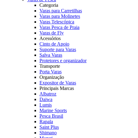
Categoria
Varas para Carretilhas
Varas para Molinetes
Varas Telescópica
Varas Pesca de Praia
Varas de Fly
Acessórios
Cinto de Apoio
Suporte para Varas
Salva Varas
Protetores e organizador
Transporte
Porta Varas
Organização
Expositor de Varas
Principais Marcas
Albatroz
Daiwa
Lumis
Marine Sports
Pesca Brasil
Rapala
Saint Plus
Shimano