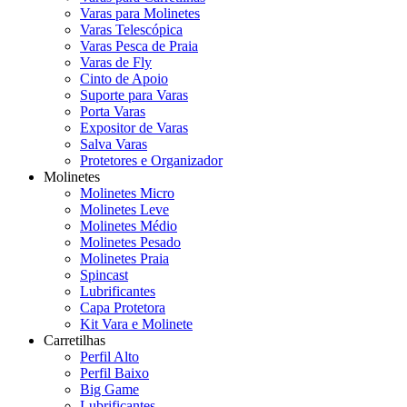
Varas para Molinetes
Varas Telescópica
Varas Pesca de Praia
Varas de Fly
Cinto de Apoio
Suporte para Varas
Porta Varas
Expositor de Varas
Salva Varas
Protetores e Organizador
Molinetes
Molinetes Micro
Molinetes Leve
Molinetes Médio
Molinetes Pesado
Molinetes Praia
Spincast
Lubrificantes
Capa Protetora
Kit Vara e Molinete
Carretilhas
Perfil Alto
Perfil Baixo
Big Game
Lubrificantes