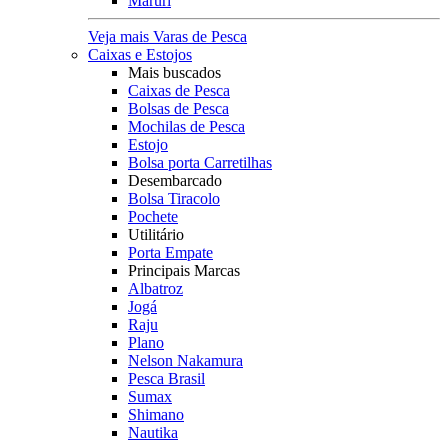
Maruri
Veja mais Varas de Pesca
Caixas e Estojos
Mais buscados
Caixas de Pesca
Bolsas de Pesca
Mochilas de Pesca
Estojo
Bolsa porta Carretilhas
Desembarcado
Bolsa Tiracolo
Pochete
Utilitário
Porta Empate
Principais Marcas
Albatroz
Jogá
Raju
Plano
Nelson Nakamura
Pesca Brasil
Sumax
Shimano
Nautika