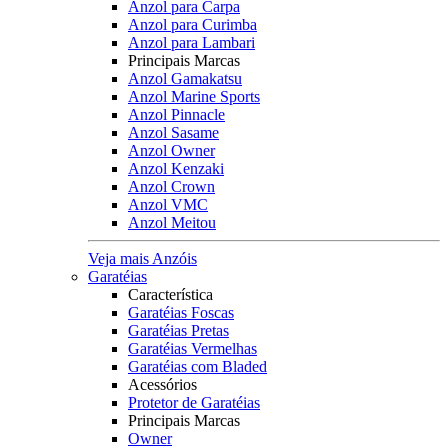
Anzol para Carpa
Anzol para Curimba
Anzol para Lambari
Principais Marcas
Anzol Gamakatsu
Anzol Marine Sports
Anzol Pinnacle
Anzol Sasame
Anzol Owner
Anzol Kenzaki
Anzol Crown
Anzol VMC
Anzol Meitou
Veja mais Anzóis
Garatéias
Característica
Garatéias Foscas
Garatéias Pretas
Garatéias Vermelhas
Garatéias com Bladed
Acessórios
Protetor de Garatéias
Principais Marcas
Owner