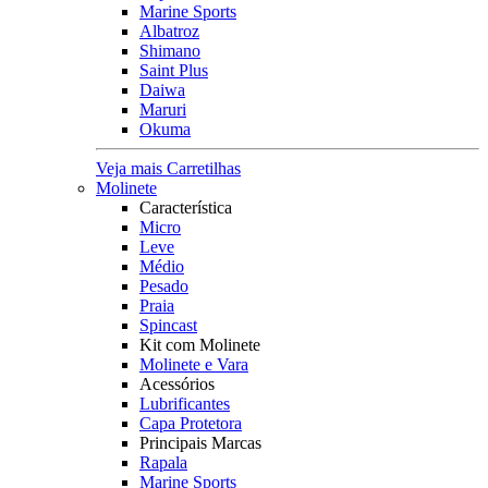
Marine Sports
Albatroz
Shimano
Saint Plus
Daiwa
Maruri
Okuma
Veja mais Carretilhas
Molinete
Característica
Micro
Leve
Médio
Pesado
Praia
Spincast
Kit com Molinete
Molinete e Vara
Acessórios
Lubrificantes
Capa Protetora
Principais Marcas
Rapala
Marine Sports