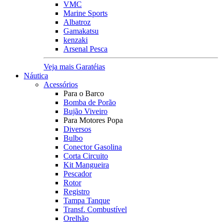
VMC
Marine Sports
Albatroz
Gamakatsu
kenzaki
Arsenal Pesca
Veja mais Garatéias
Náutica
Acessórios
Para o Barco
Bomba de Porão
Bujão Viveiro
Para Motores Popa
Diversos
Bulbo
Conector Gasolina
Corta Circuito
Kit Mangueira
Pescador
Rotor
Registro
Tampa Tanque
Transf. Combustível
Orelhão