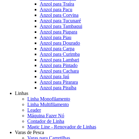
Anzol para Traíra
Anzol para Pacu
Anzol para Corvina
Anzol para Tucunaré
Anzol para Tambaqui
Anzol para Piapara
Anzol para Piau
Anzol para Dourado
Anzol para Carpa
Anzol para Curimba
Anzol para Lambari
Anzol para Pintado
Anzol para Cachara
Anzol para Jaú
Anzol para Pirarara
Anzol para Piraíba
Linhas
Linha Monofilamento
Linha Multifilamento
Leader
Máquina Fazer Nó
Contador de Linha
Magic Line - Renovador de Linhas
Varas de Pesca
Varas para Carretilhas