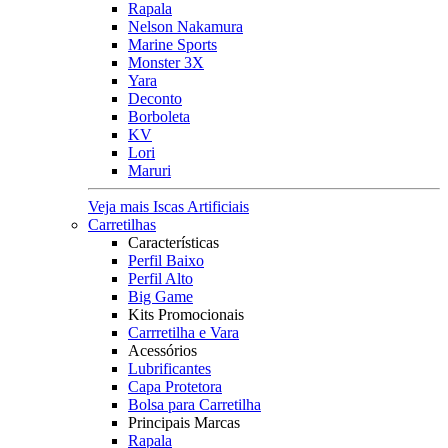
Rapala
Nelson Nakamura
Marine Sports
Monster 3X
Yara
Deconto
Borboleta
KV
Lori
Maruri
Veja mais Iscas Artificiais
Carretilhas
Características
Perfil Baixo
Perfil Alto
Big Game
Kits Promocionais
Carrretilha e Vara
Acessórios
Lubrificantes
Capa Protetora
Bolsa para Carretilha
Principais Marcas
Rapala