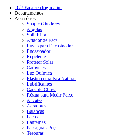
Olá! Faça seu
login
aqui
Departamentos
Acessórios
Snap e Giradores
Argolas
Split Ring
Afiador de Faca
Luvas para Encastoador
Encastoador
Repelente
Protetor Solar
Canivetes
Luz Química
Elástico para Isca Natural
Lubrificantes
Capa de Chuva
Régua para Medir Peixe
Alicates
Aeradores
Balanças
Facas
Lanternas
Passaguá - Puça
Tesouras