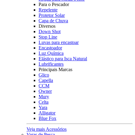
Para o Pescador
Repelente
Protetor Solar
Capa de Chuva
Diversos
Down Shot
Stop Line
Luvas para encastoar
Encastoador
Luz Química
Elástico para Isca Natural
Lubrificantes
Principais Marcas
Glico
Capella
CCM
Owner
Mury
Celta
Yara
Alligator
Blue Fox
Veja mais Acessórios
Varas de Pesca