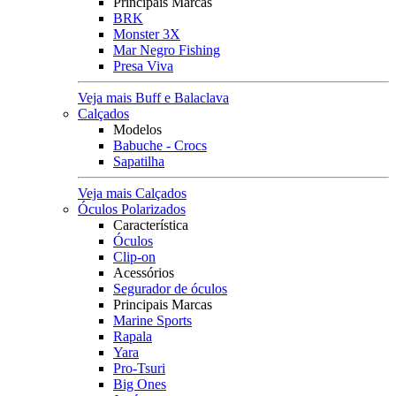
Principais Marcas
BRK
Monster 3X
Mar Negro Fishing
Presa Viva
Veja mais Buff e Balaclava
Calçados
Modelos
Babuche - Crocs
Sapatilha
Veja mais Calçados
Óculos Polarizados
Característica
Óculos
Clip-on
Acessórios
Segurador de óculos
Principais Marcas
Marine Sports
Rapala
Yara
Pro-Tsuri
Big Ones