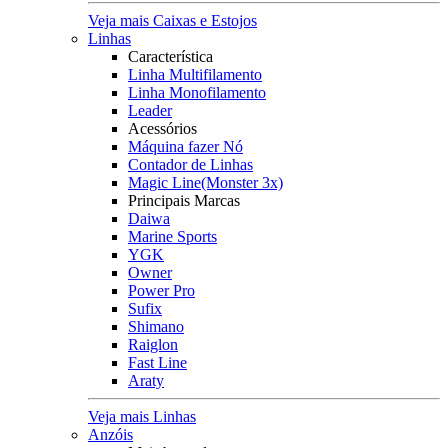
Veja mais Caixas e Estojos
Linhas
Característica
Linha Multifilamento
Linha Monofilamento
Leader
Acessórios
Máquina fazer Nó
Contador de Linhas
Magic Line(Monster 3x)
Principais Marcas
Daiwa
Marine Sports
YGK
Owner
Power Pro
Sufix
Shimano
Raiglon
Fast Line
Araty
Veja mais Linhas
Anzóis