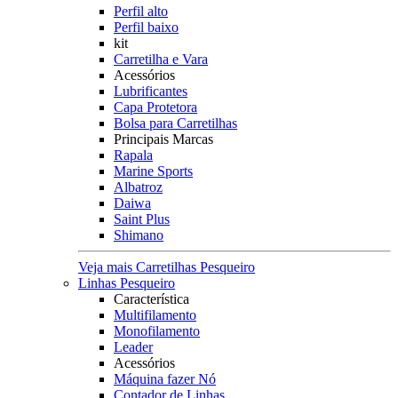
Perfil alto
Perfil baixo
kit
Carretilha e Vara
Acessórios
Lubrificantes
Capa Protetora
Bolsa para Carretilhas
Principais Marcas
Rapala
Marine Sports
Albatroz
Daiwa
Saint Plus
Shimano
Veja mais Carretilhas Pesqueiro
Linhas Pesqueiro
Característica
Multifilamento
Monofilamento
Leader
Acessórios
Máquina fazer Nó
Contador de Linhas