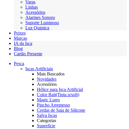
Varas
Linhas
Acessórios
Alarmes Sonoro
Suporte Luminoso
Luz Quimica
Peixes
Marcas
IA da Isca
Blog
Cartão Presente
Pesca
Iscas Artificiais
Mais Buscados
Novidades
Acessórios
Hélice para Isca Artificial
Color Bait(Tinta p/soft)
Magic Lures
Pincho Arremesso
Cerdas de Saia de Silicone
Salva Iscas
Categorias
Superfície