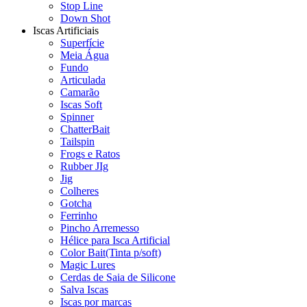
Stop Line
Down Shot
Iscas Artificiais
Superfície
Meia Água
Fundo
Articulada
Camarão
Iscas Soft
Spinner
ChatterBait
Tailspin
Frogs e Ratos
Rubber JIg
Jig
Colheres
Gotcha
Ferrinho
Pincho Arremesso
Hélice para Isca Artificial
Color Bait(Tinta p/soft)
Magic Lures
Cerdas de Saia de Silicone
Salva Iscas
Iscas por marcas