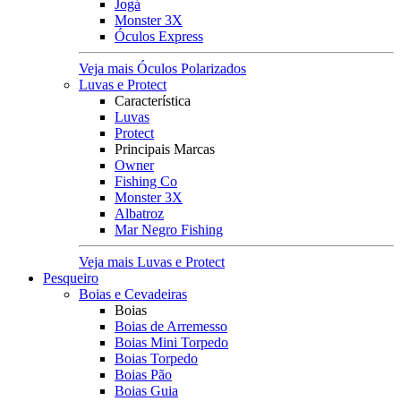
Jogá
Monster 3X
Óculos Express
Veja mais Óculos Polarizados
Luvas e Protect
Característica
Luvas
Protect
Principais Marcas
Owner
Fishing Co
Monster 3X
Albatroz
Mar Negro Fishing
Veja mais Luvas e Protect
Pesqueiro
Boias e Cevadeiras
Boias
Boias de Arremesso
Boias Mini Torpedo
Boias Torpedo
Boias Pão
Boias Guia