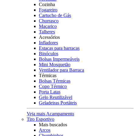
Cozinha
Fogareiro
Cartucho de Gás
Churrasco
Maçarico
Talheres
Acessórios
Infladores
Estacas para barracas
Binóculos
Bolsas Impermeáveis
Mini Mosquetão
Ventilador para Barraca
Térmicas
Bolsas Térmicas
Copo Térmico
Porta Latas
Gelo Reutilizável
Geladeiras Portáteis
Veja mais Acampamento
Tiro Esportivo
Mais buscados
Arcos
Chumbinhos