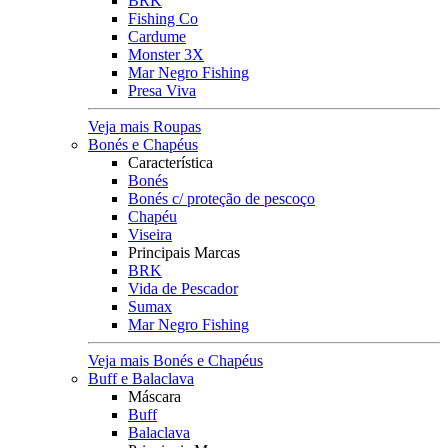
BRK
Fishing Co
Cardume
Monster 3X
Mar Negro Fishing
Presa Viva
Veja mais Roupas
Bonés e Chapéus
Característica
Bonés
Bonés c/ proteção de pescoço
Chapéu
Viseira
Principais Marcas
BRK
Vida de Pescador
Sumax
Mar Negro Fishing
Veja mais Bonés e Chapéus
Buff e Balaclava
Máscara
Buff
Balaclava