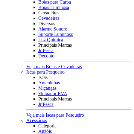
Boias para Carpa
Boias Luminosa
Cevadeiras
Cevadeiras
Diversos
Alarme Sonoro
Suporte Luminoso
Luz Quimica
Principais Marcas
Jr Pesca
Deconto
Veja mais Boias e Cevadeiras
Iscas para Pesqueiro
Iscas
Anteninhas
Miçangas
Flutuador EVA
Principais Marcas
Jr Pesca
Veja mais Iscas para Pesqueiro
Acessórios
Categoria
Anzóis