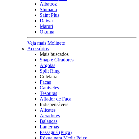
Albatroz
Shimano
Saint Plus
Daiwa
Maruri
Okuma
Veja mais Molinete
Acessórios
Mais buscados
Snap e Giradores
Argolas
Split Ring
Cutelaria
Facas
Canivetes
Tesouras
Afiador de Faca
Indispensáveis
Alicates
Aeradores
Balanças
Lanternas
Passaguá (Puça)
Régua para Medir Peixe