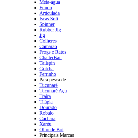
Meia-água
Fundo
Articulada
Iscas Soft
Spinner
Rubber JIg
Jig
Colheres
Camarão
Frogs e Ratos
ChatterBait
Tailspin
Gotcha
Ferrinho
Para pesca de
Tucunaré
Tucunaré Açu
Traíra
Tilápia
Dourado
Robalo
Cachara
Xaréu
Olho de Boi
Principais Marcas