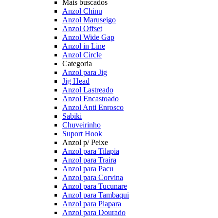
Mais buscados
Anzol Chinu
Anzol Maruseigo
Anzol Offset
Anzol Wide Gap
Anzol in Line
Anzol Circle
Categoria
Anzol para Jig
Jig Head
Anzol Lastreado
Anzol Encastoado
Anzol Anti Enrosco
Sabiki
Chuveirinho
Suport Hook
Anzol p/ Peixe
Anzol para Tilapia
Anzol para Traira
Anzol para Pacu
Anzol para Corvina
Anzol para Tucunare
Anzol para Tambaqui
Anzol para Piapara
Anzol para Dourado