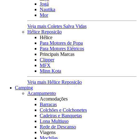
Jogá
Nautika
Mor
Veja mais Coletes Salva Vidas
Hélice Reposição
Hélice
Para Motores de Popa
Para Motores Elétricos
Principais Marcas
Clipper
MFX
Minn Kota
Veja mais Hélice Reposição
Camping
Acampamento
Acomodações
Barracas
Colchões e Colchonetes
Cadeiras e Banquetas
Lona Multiuso
Rede de Descanso
Viagens
Mochilas