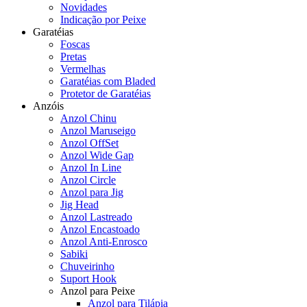
Novidades
Indicação por Peixe
Garatéias
Foscas
Pretas
Vermelhas
Garatéias com Bladed
Protetor de Garatéias
Anzóis
Anzol Chinu
Anzol Maruseigo
Anzol OffSet
Anzol Wide Gap
Anzol In Line
Anzol Circle
Anzol para Jig
Jig Head
Anzol Lastreado
Anzol Encastoado
Anzol Anti-Enrosco
Sabiki
Chuveirinho
Suport Hook
Anzol para Peixe
Anzol para Tilápia