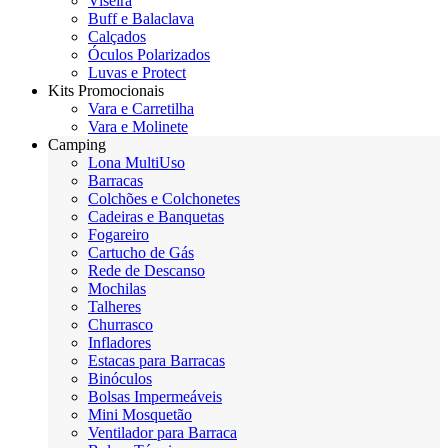
Viseira
Buff e Balaclava
Calçados
Óculos Polarizados
Luvas e Protect
Kits Promocionais
Vara e Carretilha
Vara e Molinete
Camping
Lona MultiUso
Barracas
Colchões e Colchonetes
Cadeiras e Banquetas
Fogareiro
Cartucho de Gás
Rede de Descanso
Mochilas
Talheres
Churrasco
Infladores
Estacas para Barracas
Binóculos
Bolsas Impermeáveis
Mini Mosquetão
Ventilador para Barraca