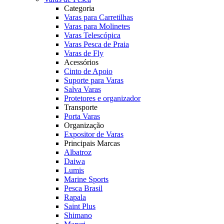
Categoria
Varas para Carretilhas
Varas para Molinetes
Varas Telescópica
Varas Pesca de Praia
Varas de Fly
Acessórios
Cinto de Apoio
Suporte para Varas
Salva Varas
Protetores e organizador
Transporte
Porta Varas
Organização
Expositor de Varas
Principais Marcas
Albatroz
Daiwa
Lumis
Marine Sports
Pesca Brasil
Rapala
Saint Plus
Shimano