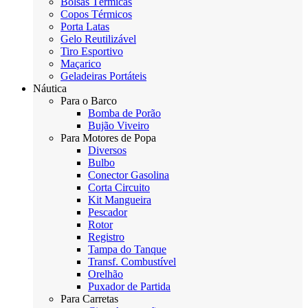
Bolsas Térmicas
Copos Térmicos
Porta Latas
Gelo Reutilizável
Tiro Esportivo
Maçarico
Geladeiras Portáteis
Náutica
Para o Barco
Bomba de Porão
Bujão Viveiro
Para Motores de Popa
Diversos
Bulbo
Conector Gasolina
Corta Circuito
Kit Mangueira
Pescador
Rotor
Registro
Tampa do Tanque
Transf. Combustível
Orelhão
Puxador de Partida
Para Carretas