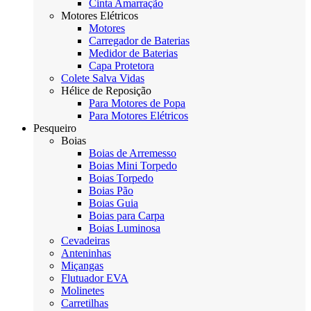
Cinta Amarração
Motores Elétricos
Motores
Carregador de Baterias
Medidor de Baterias
Capa Protetora
Colete Salva Vidas
Hélice de Reposição
Para Motores de Popa
Para Motores Elétricos
Pesqueiro
Boias
Boias de Arremesso
Boias Mini Torpedo
Boias Torpedo
Boias Pão
Boias Guia
Boias para Carpa
Boias Luminosa
Cevadeiras
Anteninhas
Miçangas
Flutuador EVA
Molinetes
Carretilhas