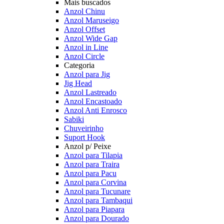
Mais buscados
Anzol Chinu
Anzol Maruseigo
Anzol Offset
Anzol Wide Gap
Anzol in Line
Anzol Circle
Categoria
Anzol para Jig
Jig Head
Anzol Lastreado
Anzol Encastoado
Anzol Anti Enrosco
Sabiki
Chuveirinho
Suport Hook
Anzol p/ Peixe
Anzol para Tilapia
Anzol para Traira
Anzol para Pacu
Anzol para Corvina
Anzol para Tucunare
Anzol para Tambaqui
Anzol para Piapara
Anzol para Dourado