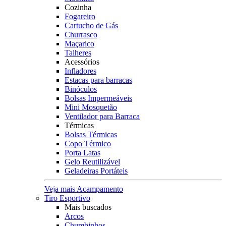
Cozinha
Fogareiro
Cartucho de Gás
Churrasco
Maçarico
Talheres
Acessórios
Infladores
Estacas para barracas
Binóculos
Bolsas Impermeáveis
Mini Mosquetão
Ventilador para Barraca
Térmicas
Bolsas Térmicas
Copo Térmico
Porta Latas
Gelo Reutilizável
Geladeiras Portáteis
Veja mais Acampamento
Tiro Esportivo
Mais buscados
Arcos
Chumbinhos