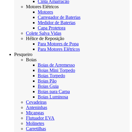
Cinta Amarração
Motores Elétricos
Motores
Carregador de Baterias
Medidor de Baterias
Capa Protetora
Colete Salva Vidas
Hélice de Reposição
Para Motores de Popa
Para Motores Elétricos
Pesqueiro
Boias
Boias de Arremesso
Boias Mini Torpedo
Boias Torpedo
Boias Pão
Boias Guia
Boias para Carpa
Boias Luminosa
Cevadeiras
Anteninhas
Miçangas
Flutuador EVA
Molinetes
Carretilhas