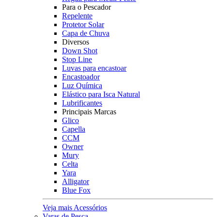
Para o Pescador
Repelente
Protetor Solar
Capa de Chuva
Diversos
Down Shot
Stop Line
Luvas para encastoar
Encastoador
Luz Química
Elástico para Isca Natural
Lubrificantes
Principais Marcas
Glico
Capella
CCM
Owner
Mury
Celta
Yara
Alligator
Blue Fox
Veja mais Acessórios
Varas de Pesca