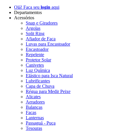
Olá! Faça seu
login
aqui
Departamentos
Acessórios
Snap e Giradores
Argolas
Split Ring
Afiador de Faca
Luvas para Encastoador
Encastoador
Repelente
Protetor Solar
Canivetes
Luz Química
Elástico para Isca Natural
Lubrificantes
Capa de Chuva
Régua para Medir Peixe
Alicates
Aeradores
Balanças
Facas
Lanternas
Passaguá - Puça
Tesouras