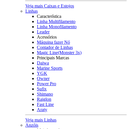
Veja mais Caixas e Estojos
Linhas
Característica
Linha Multifilamento
Linha Monofilamento
Leader
Acessórios
Máquina fazer Nó
Contador de Linhas
Magic Line(Monster 3x)
Principais Marcas
Daiwa
Marine Sports
YGK
Owner
Power Pro
Sufix
Shimano
Raiglon
Fast Line
Araty
Veja mais Linhas
Anzóis