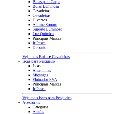
Boias para Carpa
Boias Luminosa
Cevadeiras
Cevadeiras
Diversos
Alarme Sonoro
Suporte Luminoso
Luz Quimica
Principais Marcas
Jr Pesca
Deconto
Veja mais Boias e Cevadeiras
Iscas para Pesqueiro
Iscas
Anteninhas
Miçangas
Flutuador EVA
Principais Marcas
Jr Pesca
Veja mais Iscas para Pesqueiro
Acessórios
Categoria
Anzóis