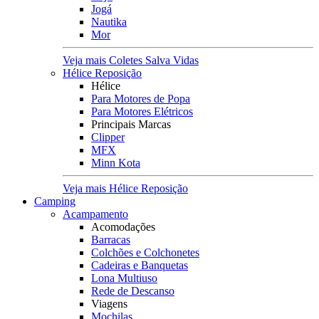
Jogá
Nautika
Mor
Veja mais Coletes Salva Vidas
Hélice Reposição
Hélice
Para Motores de Popa
Para Motores Elétricos
Principais Marcas
Clipper
MFX
Minn Kota
Veja mais Hélice Reposição
Camping
Acampamento
Acomodações
Barracas
Colchões e Colchonetes
Cadeiras e Banquetas
Lona Multiuso
Rede de Descanso
Viagens
Mochilas