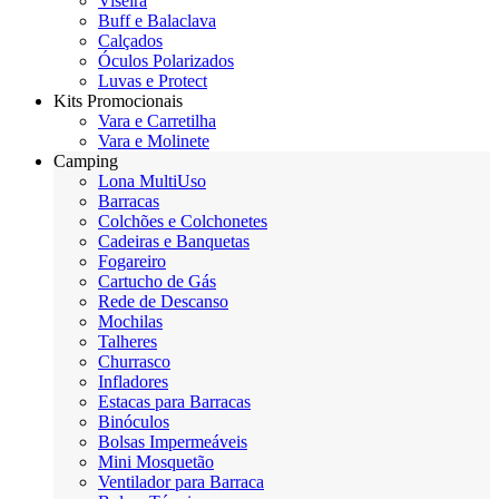
Viseira
Buff e Balaclava
Calçados
Óculos Polarizados
Luvas e Protect
Kits Promocionais
Vara e Carretilha
Vara e Molinete
Camping
Lona MultiUso
Barracas
Colchões e Colchonetes
Cadeiras e Banquetas
Fogareiro
Cartucho de Gás
Rede de Descanso
Mochilas
Talheres
Churrasco
Infladores
Estacas para Barracas
Binóculos
Bolsas Impermeáveis
Mini Mosquetão
Ventilador para Barraca