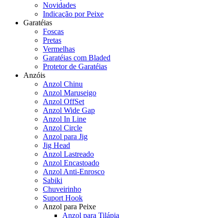
Novidades
Indicação por Peixe
Garatéias
Foscas
Pretas
Vermelhas
Garatéias com Bladed
Protetor de Garatéias
Anzóis
Anzol Chinu
Anzol Maruseigo
Anzol OffSet
Anzol Wide Gap
Anzol In Line
Anzol Circle
Anzol para Jig
Jig Head
Anzol Lastreado
Anzol Encastoado
Anzol Anti-Enrosco
Sabiki
Chuveirinho
Suport Hook
Anzol para Peixe
Anzol para Tilápia