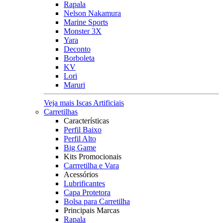
Rapala
Nelson Nakamura
Marine Sports
Monster 3X
Yara
Deconto
Borboleta
KV
Lori
Maruri
Veja mais Iscas Artificiais
Carretilhas
Características
Perfil Baixo
Perfil Alto
Big Game
Kits Promocionais
Carrretilha e Vara
Acessórios
Lubrificantes
Capa Protetora
Bolsa para Carretilha
Principais Marcas
Rapala