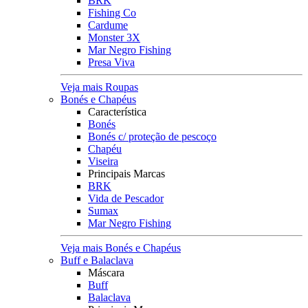
BRK
Fishing Co
Cardume
Monster 3X
Mar Negro Fishing
Presa Viva
Veja mais Roupas
Bonés e Chapéus
Característica
Bonés
Bonés c/ proteção de pescoço
Chapéu
Viseira
Principais Marcas
BRK
Vida de Pescador
Sumax
Mar Negro Fishing
Veja mais Bonés e Chapéus
Buff e Balaclava
Máscara
Buff
Balaclava