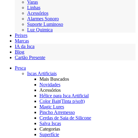
Varas
Linhas
Acessórios
Alarmes Sonoro
Suporte Luminoso
Luz Quimica
Peixes
Marcas
IA da Isca
Blog
Cartão Presente
Pesca
Iscas Artificiais
Mais Buscados
Novidades
Acessórios
Hélice para Isca Artificial
Color Bait(Tinta p/soft)
Magic Lures
Pincho Arremesso
Cerdas de Saia de Silicone
Salva Iscas
Categorias
Superfície