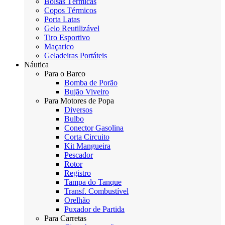
Bolsas Térmicas
Copos Térmicos
Porta Latas
Gelo Reutilizável
Tiro Esportivo
Maçarico
Geladeiras Portáteis
Náutica
Para o Barco
Bomba de Porão
Bujão Viveiro
Para Motores de Popa
Diversos
Bulbo
Conector Gasolina
Corta Circuito
Kit Mangueira
Pescador
Rotor
Registro
Tampa do Tanque
Transf. Combustível
Orelhão
Puxador de Partida
Para Carretas