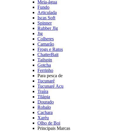
Meia-água
Fundo
Articulada
Iscas Soft
Spinner
Rubber JIg
Jig
Colheres
Camarão
Frogs e Ratos
ChatterBait
Tailspin
Gotcha
Ferrinho
Para pesca de
Tucunaré
Tucunaré Açu
Traíra
Tilápia
Dourado
Robalo
Cachara
Xaréu
Olho de Boi
Principais Marcas