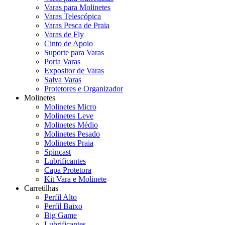
Varas para Molinetes
Varas Telescópica
Varas Pesca de Praia
Varas de Fly
Cinto de Apoio
Suporte para Varas
Porta Varas
Expositor de Varas
Salva Varas
Protetores e Organizador
Molinetes
Molinetes Micro
Molinetes Leve
Molinetes Médio
Molinetes Pesado
Molinetes Praia
Spincast
Lubrificantes
Capa Protetora
Kit Vara e Molinete
Carretilhas
Perfil Alto
Perfil Baixo
Big Game
Lubrificantes