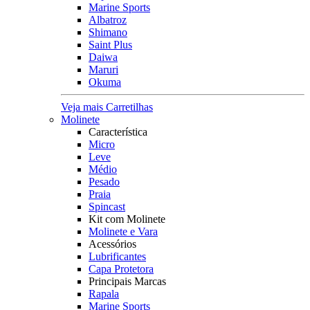
Marine Sports
Albatroz
Shimano
Saint Plus
Daiwa
Maruri
Okuma
Veja mais Carretilhas
Molinete
Característica
Micro
Leve
Médio
Pesado
Praia
Spincast
Kit com Molinete
Molinete e Vara
Acessórios
Lubrificantes
Capa Protetora
Principais Marcas
Rapala
Marine Sports