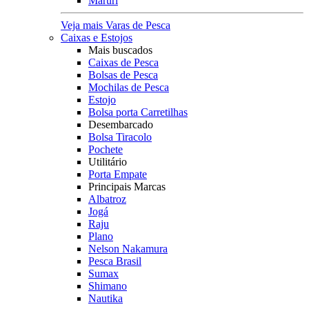
Maruri
Veja mais Varas de Pesca
Caixas e Estojos
Mais buscados
Caixas de Pesca
Bolsas de Pesca
Mochilas de Pesca
Estojo
Bolsa porta Carretilhas
Desembarcado
Bolsa Tiracolo
Pochete
Utilitário
Porta Empate
Principais Marcas
Albatroz
Jogá
Raju
Plano
Nelson Nakamura
Pesca Brasil
Sumax
Shimano
Nautika