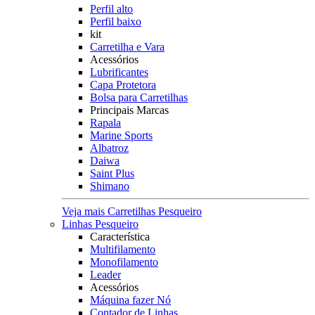
Perfil alto
Perfil baixo
kit
Carretilha e Vara
Acessórios
Lubrificantes
Capa Protetora
Bolsa para Carretilhas
Principais Marcas
Rapala
Marine Sports
Albatroz
Daiwa
Saint Plus
Shimano
Veja mais Carretilhas Pesqueiro
Linhas Pesqueiro
Característica
Multifilamento
Monofilamento
Leader
Acessórios
Máquina fazer Nó
Contador de Linhas