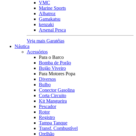
VMC
Marine Sports
Albatroz
Gamakatsu
kenzaki
Arsenal Pesca
Veja mais Garatéias
Náutica
Acessórios
Para o Barco
Bomba de Porão
Bujão Viveiro
Para Motores Popa
Diversos
Bulbo
Conector Gasolina
Corta Circuito
Kit Mangueira
Pescador
Rotor
Registro
Tampa Tanque
Transf. Combustível
Orelhão