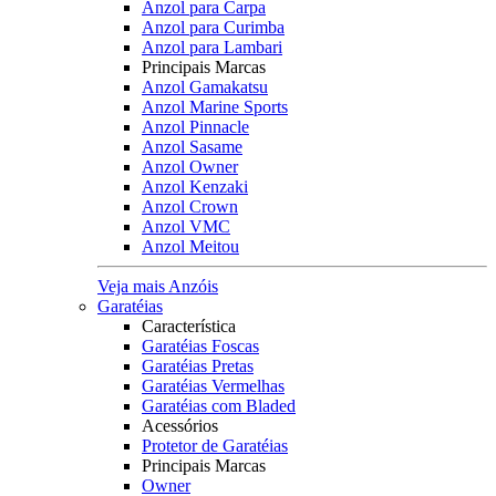
Anzol para Carpa
Anzol para Curimba
Anzol para Lambari
Principais Marcas
Anzol Gamakatsu
Anzol Marine Sports
Anzol Pinnacle
Anzol Sasame
Anzol Owner
Anzol Kenzaki
Anzol Crown
Anzol VMC
Anzol Meitou
Veja mais Anzóis
Garatéias
Característica
Garatéias Foscas
Garatéias Pretas
Garatéias Vermelhas
Garatéias com Bladed
Acessórios
Protetor de Garatéias
Principais Marcas
Owner