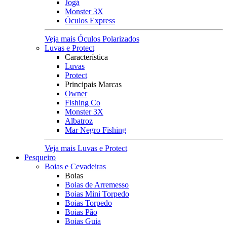
Jogá
Monster 3X
Óculos Express
Veja mais Óculos Polarizados
Luvas e Protect
Característica
Luvas
Protect
Principais Marcas
Owner
Fishing Co
Monster 3X
Albatroz
Mar Negro Fishing
Veja mais Luvas e Protect
Pesqueiro
Boias e Cevadeiras
Boias
Boias de Arremesso
Boias Mini Torpedo
Boias Torpedo
Boias Pão
Boias Guia