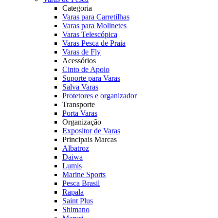
Categoria
Varas para Carretilhas
Varas para Molinetes
Varas Telescópica
Varas Pesca de Praia
Varas de Fly
Acessórios
Cinto de Apoio
Suporte para Varas
Salva Varas
Protetores e organizador
Transporte
Porta Varas
Organização
Expositor de Varas
Principais Marcas
Albatroz
Daiwa
Lumis
Marine Sports
Pesca Brasil
Rapala
Saint Plus
Shimano