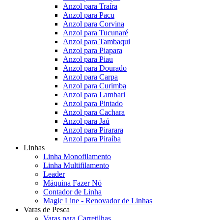
Anzol para Traíra
Anzol para Pacu
Anzol para Corvina
Anzol para Tucunaré
Anzol para Tambaqui
Anzol para Piapara
Anzol para Piau
Anzol para Dourado
Anzol para Carpa
Anzol para Curimba
Anzol para Lambari
Anzol para Pintado
Anzol para Cachara
Anzol para Jaú
Anzol para Pirarara
Anzol para Piraíba
Linhas
Linha Monofilamento
Linha Multifilamento
Leader
Máquina Fazer Nó
Contador de Linha
Magic Line - Renovador de Linhas
Varas de Pesca
Varas para Carretilhas