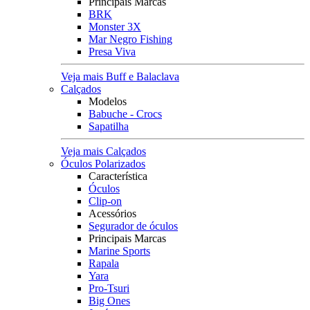
Principais Marcas
BRK
Monster 3X
Mar Negro Fishing
Presa Viva
Veja mais Buff e Balaclava
Calçados
Modelos
Babuche - Crocs
Sapatilha
Veja mais Calçados
Óculos Polarizados
Característica
Óculos
Clip-on
Acessórios
Segurador de óculos
Principais Marcas
Marine Sports
Rapala
Yara
Pro-Tsuri
Big Ones