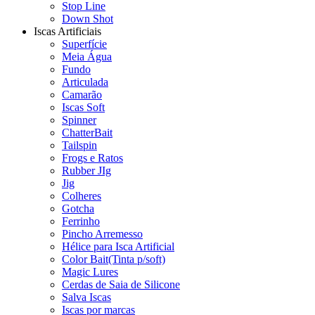
Stop Line
Down Shot
Iscas Artificiais
Superfície
Meia Água
Fundo
Articulada
Camarão
Iscas Soft
Spinner
ChatterBait
Tailspin
Frogs e Ratos
Rubber JIg
Jig
Colheres
Gotcha
Ferrinho
Pincho Arremesso
Hélice para Isca Artificial
Color Bait(Tinta p/soft)
Magic Lures
Cerdas de Saia de Silicone
Salva Iscas
Iscas por marcas