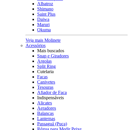
Albatroz
Shimano
Saint Plus
Daiwa
Maruri
Okuma
Veja mais Molinete
Acessórios
Mais buscados
Snap e Giradores
Argolas
Split Ring
Cutelaria
Facas
Canivetes
Tesouras
Afiador de Faca
Indispensáveis
Alicates
Aeradores
Balanças
Lanternas
Passaguá (Puça)
Régua para Medir Peixe