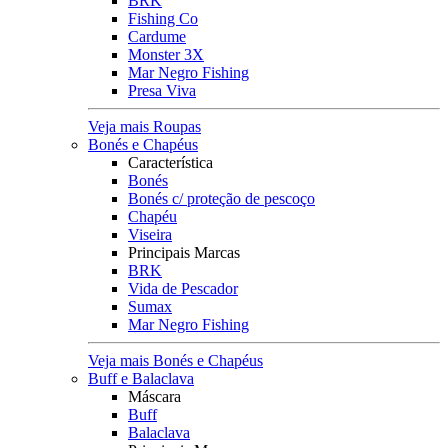
BRK
Fishing Co
Cardume
Monster 3X
Mar Negro Fishing
Presa Viva
Veja mais Roupas
Bonés e Chapéus
Característica
Bonés
Bonés c/ proteção de pescoço
Chapéu
Viseira
Principais Marcas
BRK
Vida de Pescador
Sumax
Mar Negro Fishing
Veja mais Bonés e Chapéus
Buff e Balaclava
Máscara
Buff
Balaclava