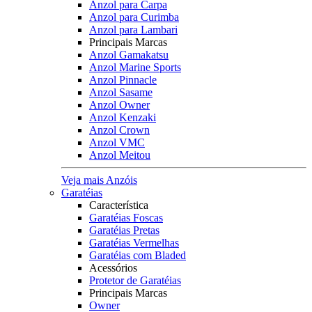
Anzol para Carpa
Anzol para Curimba
Anzol para Lambari
Principais Marcas
Anzol Gamakatsu
Anzol Marine Sports
Anzol Pinnacle
Anzol Sasame
Anzol Owner
Anzol Kenzaki
Anzol Crown
Anzol VMC
Anzol Meitou
Veja mais Anzóis
Garatéias
Característica
Garatéias Foscas
Garatéias Pretas
Garatéias Vermelhas
Garatéias com Bladed
Acessórios
Protetor de Garatéias
Principais Marcas
Owner