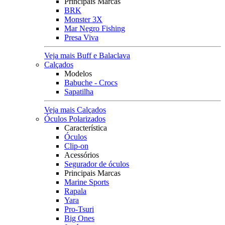
Principais Marcas
BRK
Monster 3X
Mar Negro Fishing
Presa Viva
Veja mais Buff e Balaclava
Calçados
Modelos
Babuche - Crocs
Sapatilha
Veja mais Calçados
Óculos Polarizados
Característica
Óculos
Clip-on
Acessórios
Segurador de óculos
Principais Marcas
Marine Sports
Rapala
Yara
Pro-Tsuri
Big Ones