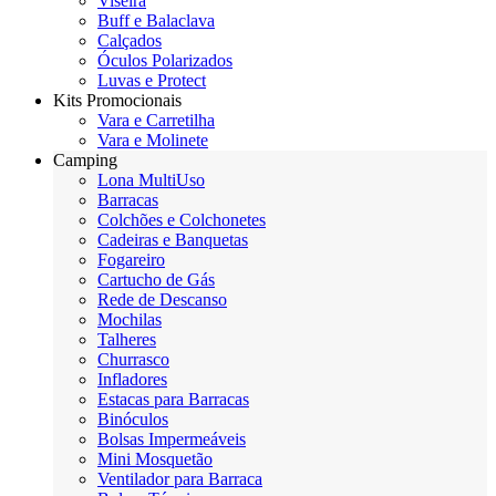
Viseira
Buff e Balaclava
Calçados
Óculos Polarizados
Luvas e Protect
Kits Promocionais
Vara e Carretilha
Vara e Molinete
Camping
Lona MultiUso
Barracas
Colchões e Colchonetes
Cadeiras e Banquetas
Fogareiro
Cartucho de Gás
Rede de Descanso
Mochilas
Talheres
Churrasco
Infladores
Estacas para Barracas
Binóculos
Bolsas Impermeáveis
Mini Mosquetão
Ventilador para Barraca