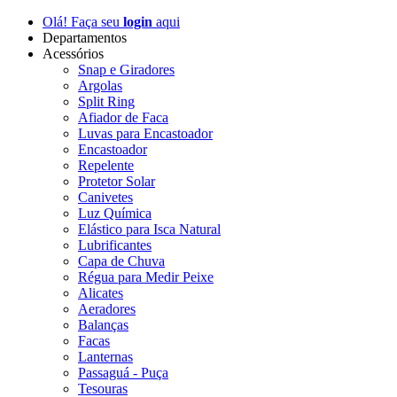
Olá! Faça seu
login
aqui
Departamentos
Acessórios
Snap e Giradores
Argolas
Split Ring
Afiador de Faca
Luvas para Encastoador
Encastoador
Repelente
Protetor Solar
Canivetes
Luz Química
Elástico para Isca Natural
Lubrificantes
Capa de Chuva
Régua para Medir Peixe
Alicates
Aeradores
Balanças
Facas
Lanternas
Passaguá - Puça
Tesouras