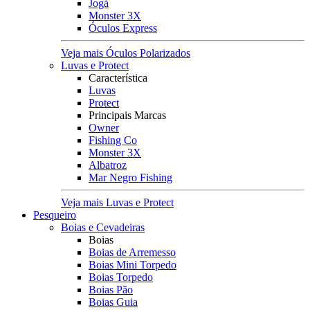
Jogá
Monster 3X
Óculos Express
Veja mais Óculos Polarizados
Luvas e Protect
Característica
Luvas
Protect
Principais Marcas
Owner
Fishing Co
Monster 3X
Albatroz
Mar Negro Fishing
Veja mais Luvas e Protect
Pesqueiro
Boias e Cevadeiras
Boias
Boias de Arremesso
Boias Mini Torpedo
Boias Torpedo
Boias Pão
Boias Guia