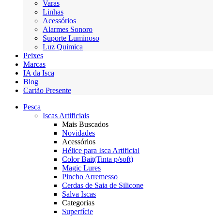
Varas
Linhas
Acessórios
Alarmes Sonoro
Suporte Luminoso
Luz Quimica
Peixes
Marcas
IA da Isca
Blog
Cartão Presente
Pesca
Iscas Artificiais
Mais Buscados
Novidades
Acessórios
Hélice para Isca Artificial
Color Bait(Tinta p/soft)
Magic Lures
Pincho Arremesso
Cerdas de Saia de Silicone
Salva Iscas
Categorias
Superfície