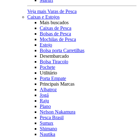
Maruri
Veja mais Varas de Pesca
Caixas e Estojos
Mais buscados
Caixas de Pesca
Bolsas de Pesca
Mochilas de Pesca
Estojo
Bolsa porta Carretilhas
Desembarcado
Bolsa Tiracolo
Pochete
Utilitário
Porta Empate
Principais Marcas
Albatroz
Jogá
Raju
Plano
Nelson Nakamura
Pesca Brasil
Sumax
Shimano
Nautika