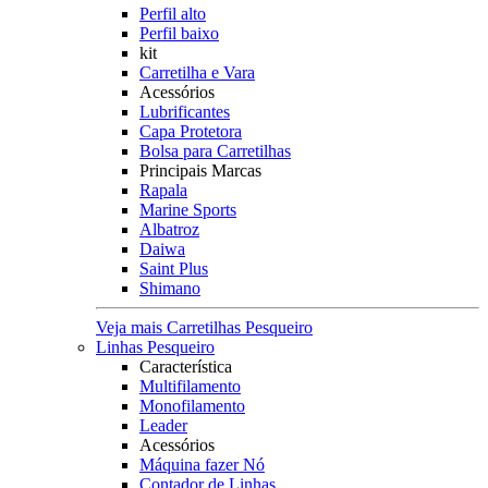
Perfil alto
Perfil baixo
kit
Carretilha e Vara
Acessórios
Lubrificantes
Capa Protetora
Bolsa para Carretilhas
Principais Marcas
Rapala
Marine Sports
Albatroz
Daiwa
Saint Plus
Shimano
Veja mais Carretilhas Pesqueiro
Linhas Pesqueiro
Característica
Multifilamento
Monofilamento
Leader
Acessórios
Máquina fazer Nó
Contador de Linhas