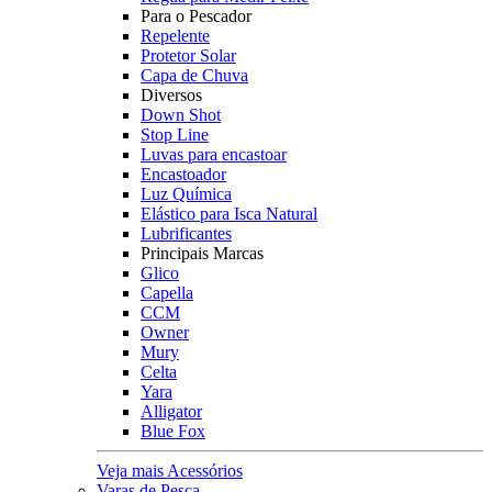
Para o Pescador
Repelente
Protetor Solar
Capa de Chuva
Diversos
Down Shot
Stop Line
Luvas para encastoar
Encastoador
Luz Química
Elástico para Isca Natural
Lubrificantes
Principais Marcas
Glico
Capella
CCM
Owner
Mury
Celta
Yara
Alligator
Blue Fox
Veja mais Acessórios
Varas de Pesca