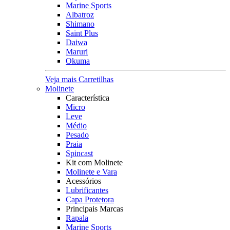
Marine Sports
Albatroz
Shimano
Saint Plus
Daiwa
Maruri
Okuma
Veja mais Carretilhas
Molinete
Característica
Micro
Leve
Médio
Pesado
Praia
Spincast
Kit com Molinete
Molinete e Vara
Acessórios
Lubrificantes
Capa Protetora
Principais Marcas
Rapala
Marine Sports