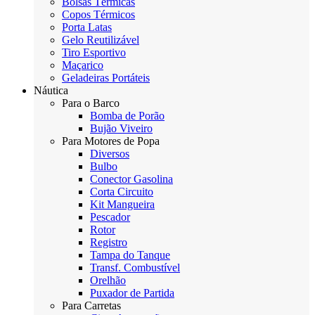
Bolsas Térmicas
Copos Térmicos
Porta Latas
Gelo Reutilizável
Tiro Esportivo
Maçarico
Geladeiras Portáteis
Náutica
Para o Barco
Bomba de Porão
Bujão Viveiro
Para Motores de Popa
Diversos
Bulbo
Conector Gasolina
Corta Circuito
Kit Mangueira
Pescador
Rotor
Registro
Tampa do Tanque
Transf. Combustível
Orelhão
Puxador de Partida
Para Carretas