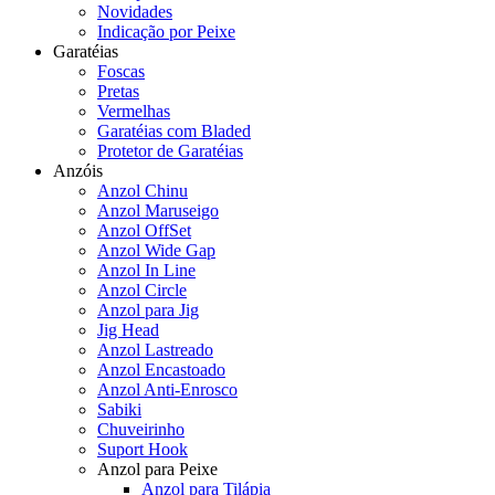
Novidades
Indicação por Peixe
Garatéias
Foscas
Pretas
Vermelhas
Garatéias com Bladed
Protetor de Garatéias
Anzóis
Anzol Chinu
Anzol Maruseigo
Anzol OffSet
Anzol Wide Gap
Anzol In Line
Anzol Circle
Anzol para Jig
Jig Head
Anzol Lastreado
Anzol Encastoado
Anzol Anti-Enrosco
Sabiki
Chuveirinho
Suport Hook
Anzol para Peixe
Anzol para Tilápia