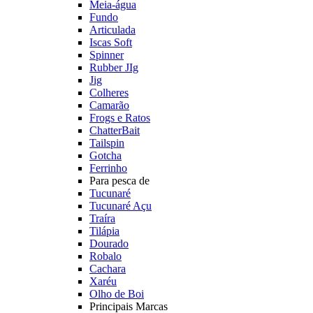
Meia-água
Fundo
Articulada
Iscas Soft
Spinner
Rubber JIg
Jig
Colheres
Camarão
Frogs e Ratos
ChatterBait
Tailspin
Gotcha
Ferrinho
Para pesca de
Tucunaré
Tucunaré Açu
Traíra
Tilápia
Dourado
Robalo
Cachara
Xaréu
Olho de Boi
Principais Marcas