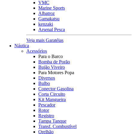
VMC
Marine Sports
Albatroz
Gamakatsu
kenzaki
Arsenal Pesca
Veja mais Garatéias
Náutica
Acessórios
Para o Barco
Bomba de Porão
Bujão Viveiro
Para Motores Popa
Diversos
Bulbo
Conector Gasolina
Corta Circuito
Kit Mangueira
Pescador
Rotor
Registro
Tampa Tanque
Transf. Combustível
Orelhão