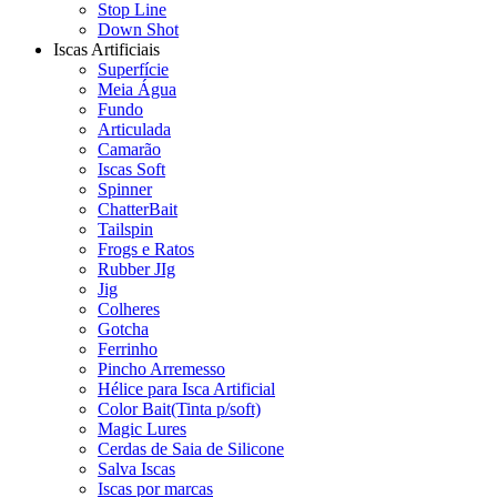
Stop Line
Down Shot
Iscas Artificiais
Superfície
Meia Água
Fundo
Articulada
Camarão
Iscas Soft
Spinner
ChatterBait
Tailspin
Frogs e Ratos
Rubber JIg
Jig
Colheres
Gotcha
Ferrinho
Pincho Arremesso
Hélice para Isca Artificial
Color Bait(Tinta p/soft)
Magic Lures
Cerdas de Saia de Silicone
Salva Iscas
Iscas por marcas