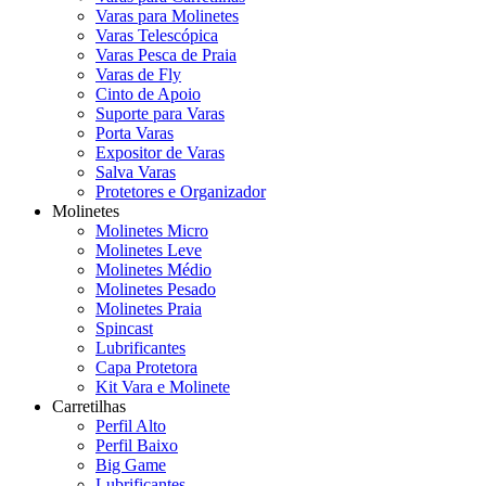
Varas para Molinetes
Varas Telescópica
Varas Pesca de Praia
Varas de Fly
Cinto de Apoio
Suporte para Varas
Porta Varas
Expositor de Varas
Salva Varas
Protetores e Organizador
Molinetes
Molinetes Micro
Molinetes Leve
Molinetes Médio
Molinetes Pesado
Molinetes Praia
Spincast
Lubrificantes
Capa Protetora
Kit Vara e Molinete
Carretilhas
Perfil Alto
Perfil Baixo
Big Game
Lubrificantes