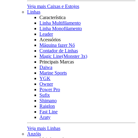
Veja mais Caixas e Estojos
Linhas
Característica
Linha Multifilamento
Linha Monofilamento
Leader
Acessórios
Máquina fazer Nó
Contador de Linhas
Magic Line(Monster 3x)
Principais Marcas
Daiwa
Marine Sports
YGK
Owner
Power Pro
Sufix
Shimano
Raiglon
Fast Line
Araty
Veja mais Linhas
Anzóis