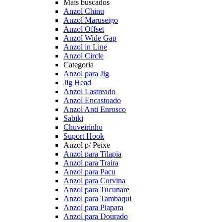
Mais buscados
Anzol Chinu
Anzol Maruseigo
Anzol Offset
Anzol Wide Gap
Anzol in Line
Anzol Circle
Categoria
Anzol para Jig
Jig Head
Anzol Lastreado
Anzol Encastoado
Anzol Anti Enrosco
Sabiki
Chuveirinho
Suport Hook
Anzol p/ Peixe
Anzol para Tilapia
Anzol para Traira
Anzol para Pacu
Anzol para Corvina
Anzol para Tucunare
Anzol para Tambaqui
Anzol para Piapara
Anzol para Dourado