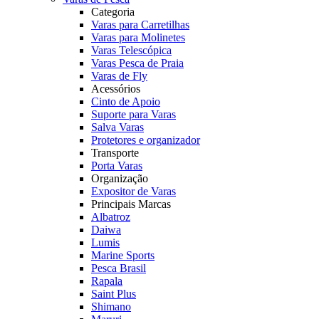
Categoria
Varas para Carretilhas
Varas para Molinetes
Varas Telescópica
Varas Pesca de Praia
Varas de Fly
Acessórios
Cinto de Apoio
Suporte para Varas
Salva Varas
Protetores e organizador
Transporte
Porta Varas
Organização
Expositor de Varas
Principais Marcas
Albatroz
Daiwa
Lumis
Marine Sports
Pesca Brasil
Rapala
Saint Plus
Shimano