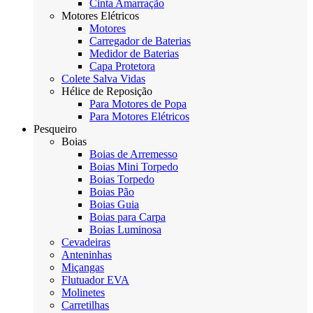
Cinta Amarração
Motores Elétricos
Motores
Carregador de Baterias
Medidor de Baterias
Capa Protetora
Colete Salva Vidas
Hélice de Reposição
Para Motores de Popa
Para Motores Elétricos
Pesqueiro
Boias
Boias de Arremesso
Boias Mini Torpedo
Boias Torpedo
Boias Pão
Boias Guia
Boias para Carpa
Boias Luminosa
Cevadeiras
Anteninhas
Miçangas
Flutuador EVA
Molinetes
Carretilhas