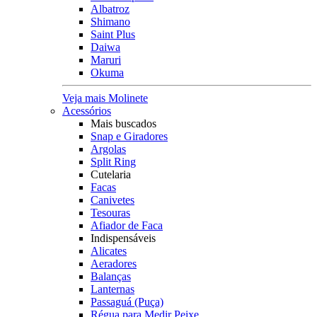
Albatroz
Shimano
Saint Plus
Daiwa
Maruri
Okuma
Veja mais Molinete
Acessórios
Mais buscados
Snap e Giradores
Argolas
Split Ring
Cutelaria
Facas
Canivetes
Tesouras
Afiador de Faca
Indispensáveis
Alicates
Aeradores
Balanças
Lanternas
Passaguá (Puça)
Régua para Medir Peixe