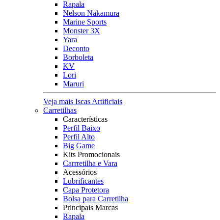
Rapala
Nelson Nakamura
Marine Sports
Monster 3X
Yara
Deconto
Borboleta
KV
Lori
Maruri
Veja mais Iscas Artificiais
Carretilhas
Características
Perfil Baixo
Perfil Alto
Big Game
Kits Promocionais
Carrretilha e Vara
Acessórios
Lubrificantes
Capa Protetora
Bolsa para Carretilha
Principais Marcas
Rapala