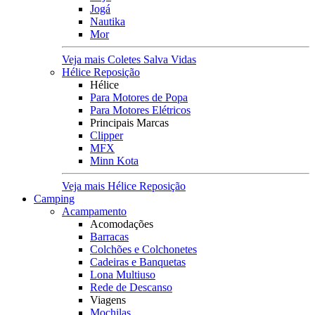
Jogá
Nautika
Mor
Veja mais Coletes Salva Vidas
Hélice Reposição
Hélice
Para Motores de Popa
Para Motores Elétricos
Principais Marcas
Clipper
MFX
Minn Kota
Veja mais Hélice Reposição
Camping
Acampamento
Acomodações
Barracas
Colchões e Colchonetes
Cadeiras e Banquetas
Lona Multiuso
Rede de Descanso
Viagens
Mochilas