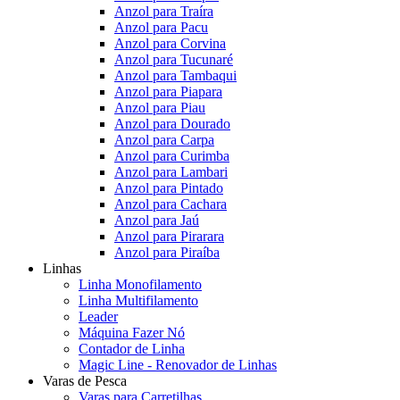
Anzol para Traíra
Anzol para Pacu
Anzol para Corvina
Anzol para Tucunaré
Anzol para Tambaqui
Anzol para Piapara
Anzol para Piau
Anzol para Dourado
Anzol para Carpa
Anzol para Curimba
Anzol para Lambari
Anzol para Pintado
Anzol para Cachara
Anzol para Jaú
Anzol para Pirarara
Anzol para Piraíba
Linhas
Linha Monofilamento
Linha Multifilamento
Leader
Máquina Fazer Nó
Contador de Linha
Magic Line - Renovador de Linhas
Varas de Pesca
Varas para Carretilhas