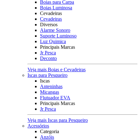
Boias para Carpa
Boias Luminosa
Cevadeiras
Cevadeiras
Diversos
Alarme Sonoro
Suporte Luminoso
Luz Quimica
Principais Marcas
Jr Pesca
Deconto
Veja mais Boias e Cevadeiras
Iscas para Pesqueiro
Iscas
Anteninhas
Miçangas
Flutuador EVA
Principais Marcas
Jr Pesca
Veja mais Iscas para Pesqueiro
Acessórios
Categoria
Anzóis