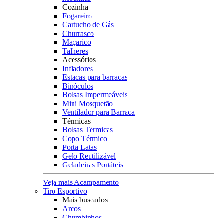
Cozinha
Fogareiro
Cartucho de Gás
Churrasco
Maçarico
Talheres
Acessórios
Infladores
Estacas para barracas
Binóculos
Bolsas Impermeáveis
Mini Mosquetão
Ventilador para Barraca
Térmicas
Bolsas Térmicas
Copo Térmico
Porta Latas
Gelo Reutilizável
Geladeiras Portáteis
Veja mais Acampamento
Tiro Esportivo
Mais buscados
Arcos
Chumbinhos