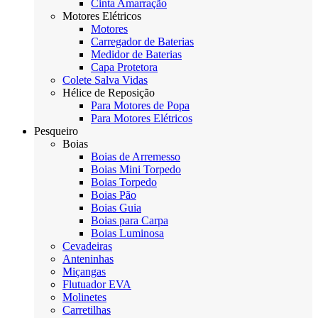
Cinta Amarração
Motores Elétricos
Motores
Carregador de Baterias
Medidor de Baterias
Capa Protetora
Colete Salva Vidas
Hélice de Reposição
Para Motores de Popa
Para Motores Elétricos
Pesqueiro
Boias
Boias de Arremesso
Boias Mini Torpedo
Boias Torpedo
Boias Pão
Boias Guia
Boias para Carpa
Boias Luminosa
Cevadeiras
Anteninhas
Miçangas
Flutuador EVA
Molinetes
Carretilhas