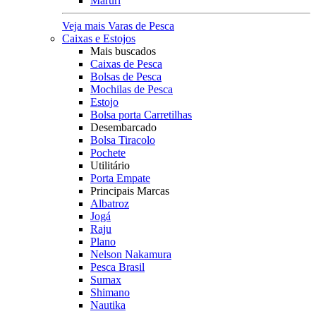
Maruri
Veja mais Varas de Pesca
Caixas e Estojos
Mais buscados
Caixas de Pesca
Bolsas de Pesca
Mochilas de Pesca
Estojo
Bolsa porta Carretilhas
Desembarcado
Bolsa Tiracolo
Pochete
Utilitário
Porta Empate
Principais Marcas
Albatroz
Jogá
Raju
Plano
Nelson Nakamura
Pesca Brasil
Sumax
Shimano
Nautika