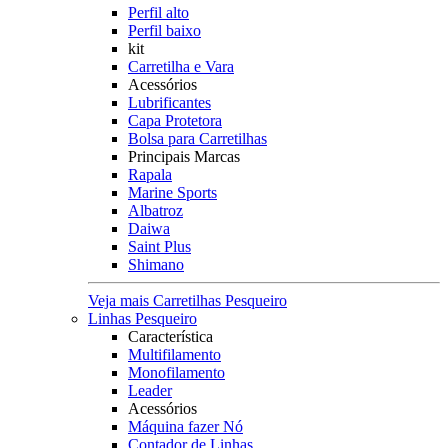
Perfil alto
Perfil baixo
kit
Carretilha e Vara
Acessórios
Lubrificantes
Capa Protetora
Bolsa para Carretilhas
Principais Marcas
Rapala
Marine Sports
Albatroz
Daiwa
Saint Plus
Shimano
Veja mais Carretilhas Pesqueiro
Linhas Pesqueiro
Característica
Multifilamento
Monofilamento
Leader
Acessórios
Máquina fazer Nó
Contador de Linhas