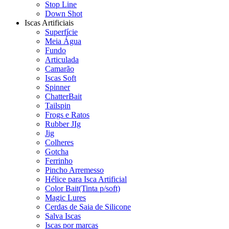
Stop Line
Down Shot
Iscas Artificiais
Superfície
Meia Água
Fundo
Articulada
Camarão
Iscas Soft
Spinner
ChatterBait
Tailspin
Frogs e Ratos
Rubber JIg
Jig
Colheres
Gotcha
Ferrinho
Pincho Arremesso
Hélice para Isca Artificial
Color Bait(Tinta p/soft)
Magic Lures
Cerdas de Saia de Silicone
Salva Iscas
Iscas por marcas