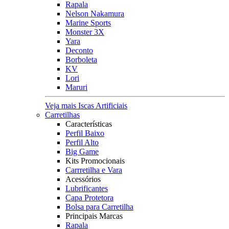
Rapala
Nelson Nakamura
Marine Sports
Monster 3X
Yara
Deconto
Borboleta
KV
Lori
Maruri
Veja mais Iscas Artificiais
Carretilhas
Características
Perfil Baixo
Perfil Alto
Big Game
Kits Promocionais
Carrretilha e Vara
Acessórios
Lubrificantes
Capa Protetora
Bolsa para Carretilha
Principais Marcas
Rapala