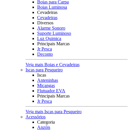
Boias para Carpa
Boias Luminosa
Cevadeiras
Cevadeiras
Diversos
Alarme Sonoro
Suporte Luminoso
Luz Quimica
Principais Marcas
Jr Pesca
Deconto
Veja mais Boias e Cevadeiras
Iscas para Pesqueiro
Iscas
Anteninhas
Miçangas
Flutuador EVA
Principais Marcas
Jr Pesca
Veja mais Iscas para Pesqueiro
Acessórios
Categoria
Anzóis