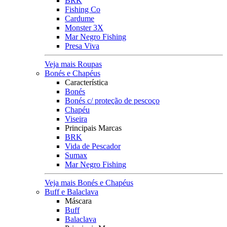
BRK
Fishing Co
Cardume
Monster 3X
Mar Negro Fishing
Presa Viva
Veja mais Roupas
Bonés e Chapéus
Característica
Bonés
Bonés c/ proteção de pescoço
Chapéu
Viseira
Principais Marcas
BRK
Vida de Pescador
Sumax
Mar Negro Fishing
Veja mais Bonés e Chapéus
Buff e Balaclava
Máscara
Buff
Balaclava