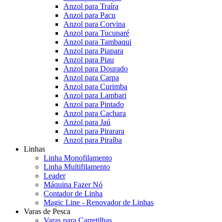
Anzol para Traíra
Anzol para Pacu
Anzol para Corvina
Anzol para Tucunaré
Anzol para Tambaqui
Anzol para Piapara
Anzol para Piau
Anzol para Dourado
Anzol para Carpa
Anzol para Curimba
Anzol para Lambari
Anzol para Pintado
Anzol para Cachara
Anzol para Jaú
Anzol para Pirarara
Anzol para Piraíba
Linhas
Linha Monofilamento
Linha Multifilamento
Leader
Máquina Fazer Nó
Contador de Linha
Magic Line - Renovador de Linhas
Varas de Pesca
Varas para Carretilhas