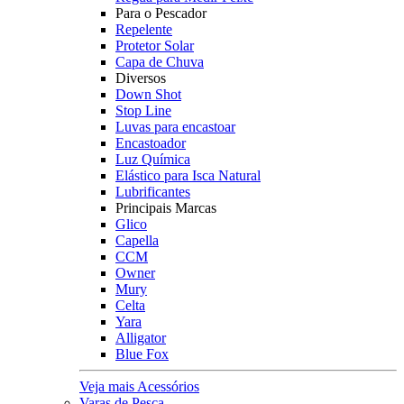
Para o Pescador
Repelente
Protetor Solar
Capa de Chuva
Diversos
Down Shot
Stop Line
Luvas para encastoar
Encastoador
Luz Química
Elástico para Isca Natural
Lubrificantes
Principais Marcas
Glico
Capella
CCM
Owner
Mury
Celta
Yara
Alligator
Blue Fox
Veja mais Acessórios
Varas de Pesca