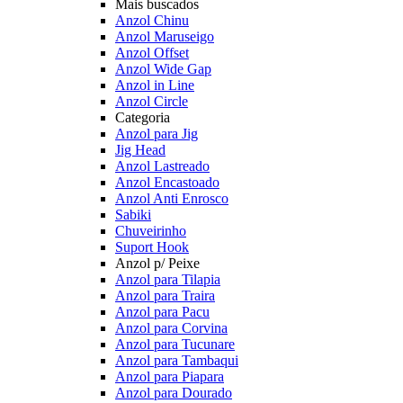
Mais buscados
Anzol Chinu
Anzol Maruseigo
Anzol Offset
Anzol Wide Gap
Anzol in Line
Anzol Circle
Categoria
Anzol para Jig
Jig Head
Anzol Lastreado
Anzol Encastoado
Anzol Anti Enrosco
Sabiki
Chuveirinho
Suport Hook
Anzol p/ Peixe
Anzol para Tilapia
Anzol para Traira
Anzol para Pacu
Anzol para Corvina
Anzol para Tucunare
Anzol para Tambaqui
Anzol para Piapara
Anzol para Dourado