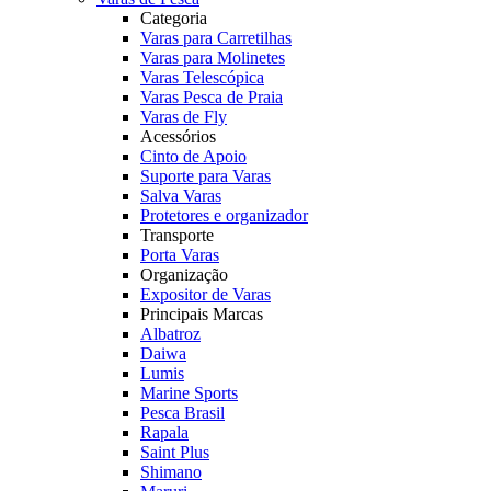
Categoria
Varas para Carretilhas
Varas para Molinetes
Varas Telescópica
Varas Pesca de Praia
Varas de Fly
Acessórios
Cinto de Apoio
Suporte para Varas
Salva Varas
Protetores e organizador
Transporte
Porta Varas
Organização
Expositor de Varas
Principais Marcas
Albatroz
Daiwa
Lumis
Marine Sports
Pesca Brasil
Rapala
Saint Plus
Shimano