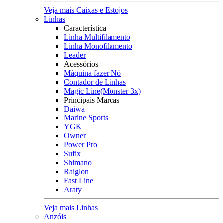
Veja mais Caixas e Estojos
Linhas
Característica
Linha Multifilamento
Linha Monofilamento
Leader
Acessórios
Máquina fazer Nó
Contador de Linhas
Magic Line(Monster 3x)
Principais Marcas
Daiwa
Marine Sports
YGK
Owner
Power Pro
Sufix
Shimano
Raiglon
Fast Line
Araty
Veja mais Linhas
Anzóis