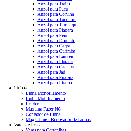
Anzol para Traíra
Anzol para Pacu
Anzol para Corvina
Anzol para Tucunaré
Anzol para Tambaqui
Anzol para Piapara
Anzol para Piau
Anzol para Dourado
Anzol para Carpa
Anzol para Curimba
Anzol para Lambari
Anzol para Pintado
Anzol para Cachara
Anzol para Jaú
Anzol para Pirarara
Anzol para Piraíba
Linhas
Linha Monofilamento
Linha Multifilamento
Leader
Máquina Fazer Nó
Contador de Linha
Magic Line - Renovador de Linhas
Varas de Pesca
Varas para Carretilhas