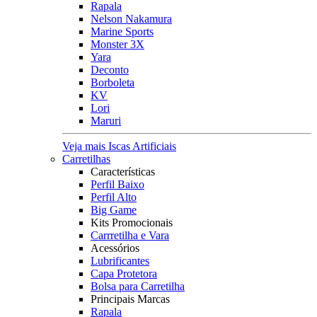
Rapala
Nelson Nakamura
Marine Sports
Monster 3X
Yara
Deconto
Borboleta
KV
Lori
Maruri
Veja mais Iscas Artificiais
Carretilhas
Características
Perfil Baixo
Perfil Alto
Big Game
Kits Promocionais
Carrretilha e Vara
Acessórios
Lubrificantes
Capa Protetora
Bolsa para Carretilha
Principais Marcas
Rapala