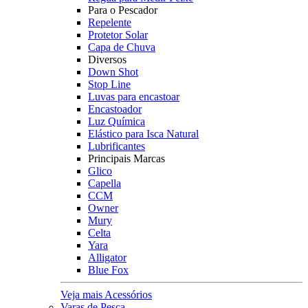
Para o Pescador
Repelente
Protetor Solar
Capa de Chuva
Diversos
Down Shot
Stop Line
Luvas para encastoar
Encastoador
Luz Química
Elástico para Isca Natural
Lubrificantes
Principais Marcas
Glico
Capella
CCM
Owner
Mury
Celta
Yara
Alligator
Blue Fox
Veja mais Acessórios
Varas de Pesca