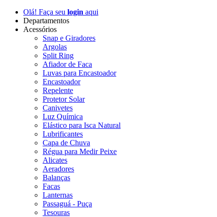
Olá! Faça seu
login
aqui
Departamentos
Acessórios
Snap e Giradores
Argolas
Split Ring
Afiador de Faca
Luvas para Encastoador
Encastoador
Repelente
Protetor Solar
Canivetes
Luz Química
Elástico para Isca Natural
Lubrificantes
Capa de Chuva
Régua para Medir Peixe
Alicates
Aeradores
Balanças
Facas
Lanternas
Passaguá - Puça
Tesouras