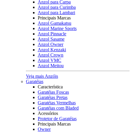
Anzol para Carpa
Anzol para Curimba
Anzol para Lambari
Principais Marcas
Anzol Gamakatsu
Anzol Marine Sports
Anzol Pinnacle
Anzol Sasame
Anzol Owner
Anzol Kenzaki
Anzol Crown
Anzol VMC
Anzol Meitou
Veja mais Anzóis
Garatéias
Característica
Garatéias Foscas
Garatéias Pretas
Garatéias Vermelhas
Garatéias com Bladed
Acessórios
Protetor de Garatéias
Principais Marcas
Owner