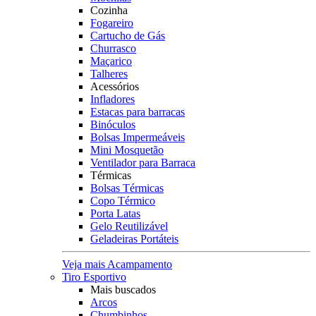
Cozinha
Fogareiro
Cartucho de Gás
Churrasco
Maçarico
Talheres
Acessórios
Infladores
Estacas para barracas
Binóculos
Bolsas Impermeáveis
Mini Mosquetão
Ventilador para Barraca
Térmicas
Bolsas Térmicas
Copo Térmico
Porta Latas
Gelo Reutilizável
Geladeiras Portáteis
Veja mais Acampamento
Tiro Esportivo
Mais buscados
Arcos
Chumbinhos