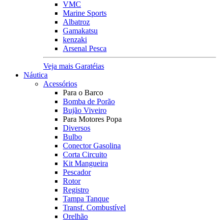
VMC
Marine Sports
Albatroz
Gamakatsu
kenzaki
Arsenal Pesca
Veja mais Garatéias
Náutica
Acessórios
Para o Barco
Bomba de Porão
Bujão Viveiro
Para Motores Popa
Diversos
Bulbo
Conector Gasolina
Corta Circuito
Kit Mangueira
Pescador
Rotor
Registro
Tampa Tanque
Transf. Combustível
Orelhão