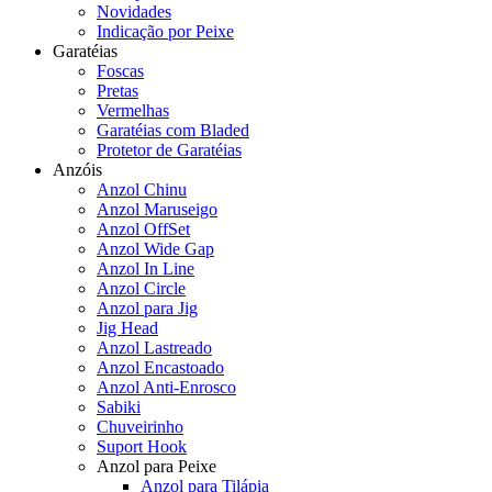
Novidades
Indicação por Peixe
Garatéias
Foscas
Pretas
Vermelhas
Garatéias com Bladed
Protetor de Garatéias
Anzóis
Anzol Chinu
Anzol Maruseigo
Anzol OffSet
Anzol Wide Gap
Anzol In Line
Anzol Circle
Anzol para Jig
Jig Head
Anzol Lastreado
Anzol Encastoado
Anzol Anti-Enrosco
Sabiki
Chuveirinho
Suport Hook
Anzol para Peixe
Anzol para Tilápia