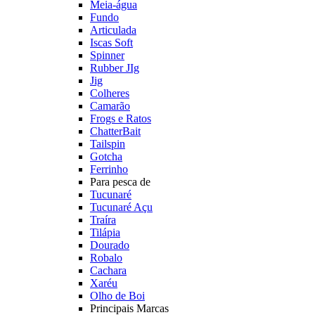
Meia-água
Fundo
Articulada
Iscas Soft
Spinner
Rubber JIg
Jig
Colheres
Camarão
Frogs e Ratos
ChatterBait
Tailspin
Gotcha
Ferrinho
Para pesca de
Tucunaré
Tucunaré Açu
Traíra
Tilápia
Dourado
Robalo
Cachara
Xaréu
Olho de Boi
Principais Marcas