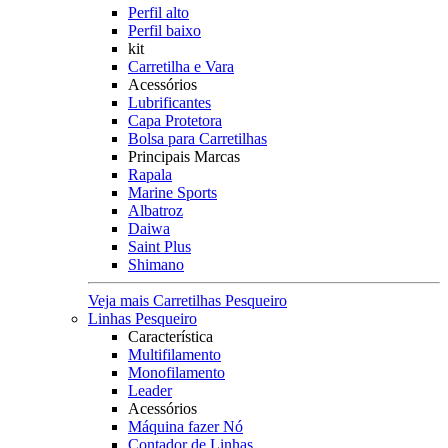
Perfil alto
Perfil baixo
kit
Carretilha e Vara
Acessórios
Lubrificantes
Capa Protetora
Bolsa para Carretilhas
Principais Marcas
Rapala
Marine Sports
Albatroz
Daiwa
Saint Plus
Shimano
Veja mais Carretilhas Pesqueiro
Linhas Pesqueiro
Característica
Multifilamento
Monofilamento
Leader
Acessórios
Máquina fazer Nó
Contador de Linhas