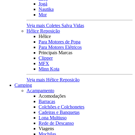
Jogá
Nautika
Mor
Veja mais Coletes Salva Vidas
Hélice Reposição
Hélice
Para Motores de Popa
Para Motores Elétricos
Principais Marcas
Clipper
MFX
Minn Kota
Veja mais Hélice Reposição
Camping
Acampamento
Acomodações
Barracas
Colchões e Colchonetes
Cadeiras e Banquetas
Lona Multiuso
Rede de Descanso
Viagens
Mochilas