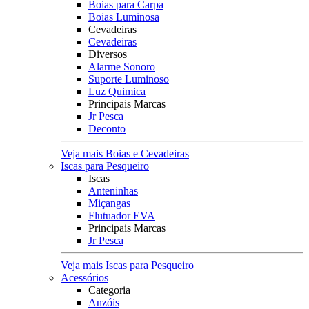
Boias para Carpa
Boias Luminosa
Cevadeiras
Cevadeiras
Diversos
Alarme Sonoro
Suporte Luminoso
Luz Quimica
Principais Marcas
Jr Pesca
Deconto
Veja mais Boias e Cevadeiras
Iscas para Pesqueiro
Iscas
Anteninhas
Miçangas
Flutuador EVA
Principais Marcas
Jr Pesca
Veja mais Iscas para Pesqueiro
Acessórios
Categoria
Anzóis