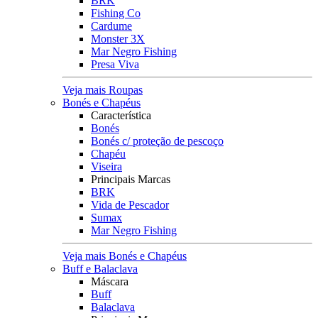
BRK
Fishing Co
Cardume
Monster 3X
Mar Negro Fishing
Presa Viva
Veja mais Roupas
Bonés e Chapéus
Característica
Bonés
Bonés c/ proteção de pescoço
Chapéu
Viseira
Principais Marcas
BRK
Vida de Pescador
Sumax
Mar Negro Fishing
Veja mais Bonés e Chapéus
Buff e Balaclava
Máscara
Buff
Balaclava