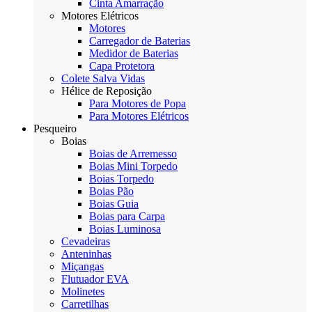
Cinta Amarração
Motores Elétricos
Motores
Carregador de Baterias
Medidor de Baterias
Capa Protetora
Colete Salva Vidas
Hélice de Reposição
Para Motores de Popa
Para Motores Elétricos
Pesqueiro
Boias
Boias de Arremesso
Boias Mini Torpedo
Boias Torpedo
Boias Pão
Boias Guia
Boias para Carpa
Boias Luminosa
Cevadeiras
Anteninhas
Miçangas
Flutuador EVA
Molinetes
Carretilhas