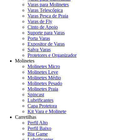
Varas para Molinetes
Varas Telescópica
Varas Pesca de Praia
Varas de Fly
Cinto de Apoio
Suporte para Varas
Porta Varas
Expositor de Varas
Salva Varas
Protetores e Organizador
Molinetes
Molinetes Micro
Molinetes Leve
Molinetes Médio
Molinetes Pesado
Molinetes Praia
Spincast
Lubrificantes
Capa Protetora
Kit Vara e Molinete
Carretilhas
Perfil Alto
Perfil Baixo
Big Game
Lubrificantes