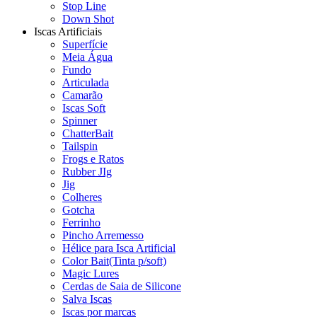
Stop Line
Down Shot
Iscas Artificiais
Superfície
Meia Água
Fundo
Articulada
Camarão
Iscas Soft
Spinner
ChatterBait
Tailspin
Frogs e Ratos
Rubber JIg
Jig
Colheres
Gotcha
Ferrinho
Pincho Arremesso
Hélice para Isca Artificial
Color Bait(Tinta p/soft)
Magic Lures
Cerdas de Saia de Silicone
Salva Iscas
Iscas por marcas