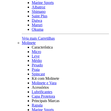
Marine Sports
Albatroz
Shimano
Saint Plus
Daiwa
Maruri
Okuma
Veja mais Carretilhas
Molinete
Característica
Micro
Leve
Médio
Pesado
Praia
Spincast
Kit com Molinete
Molinete e Vara
Acessórios
Lubrificantes
Capa Protetora
Principais Marcas
Rapala
Marine Sports