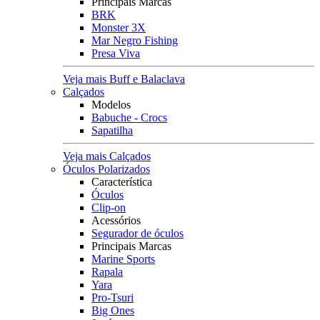
Principais Marcas
BRK
Monster 3X
Mar Negro Fishing
Presa Viva
Veja mais Buff e Balaclava
Calçados
Modelos
Babuche - Crocs
Sapatilha
Veja mais Calçados
Óculos Polarizados
Característica
Óculos
Clip-on
Acessórios
Segurador de óculos
Principais Marcas
Marine Sports
Rapala
Yara
Pro-Tsuri
Big Ones