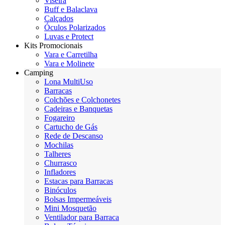
Viseira
Buff e Balaclava
Calçados
Óculos Polarizados
Luvas e Protect
Kits Promocionais
Vara e Carretilha
Vara e Molinete
Camping
Lona MultiUso
Barracas
Colchões e Colchonetes
Cadeiras e Banquetas
Fogareiro
Cartucho de Gás
Rede de Descanso
Mochilas
Talheres
Churrasco
Infladores
Estacas para Barracas
Binóculos
Bolsas Impermeáveis
Mini Mosquetão
Ventilador para Barraca