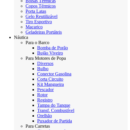
Bolsas Térmicas
Copos Térmicos
Porta Latas
Gelo Reutilizável
Tiro Esportivo
Maçarico
Geladeiras Portáteis
Náutica
Para o Barco
Bomba de Porão
Bujão Viveiro
Para Motores de Popa
Diversos
Bulbo
Conector Gasolina
Corta Circuito
Kit Mangueira
Pescador
Rotor
Registro
Tampa do Tanque
Transf. Combustível
Orelhão
Puxador de Partida
Para Carretas