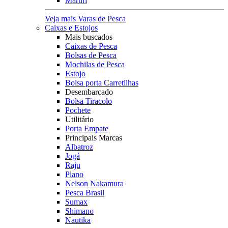
Maruri
Veja mais Varas de Pesca
Caixas e Estojos
Mais buscados
Caixas de Pesca
Bolsas de Pesca
Mochilas de Pesca
Estojo
Bolsa porta Carretilhas
Desembarcado
Bolsa Tiracolo
Pochete
Utilitário
Porta Empate
Principais Marcas
Albatroz
Jogá
Raju
Plano
Nelson Nakamura
Pesca Brasil
Sumax
Shimano
Nautika