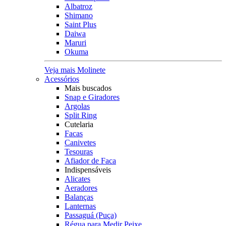
Albatroz
Shimano
Saint Plus
Daiwa
Maruri
Okuma
Veja mais Molinete
Acessórios
Mais buscados
Snap e Giradores
Argolas
Split Ring
Cutelaria
Facas
Canivetes
Tesouras
Afiador de Faca
Indispensáveis
Alicates
Aeradores
Balanças
Lanternas
Passaguá (Puça)
Régua para Medir Peixe