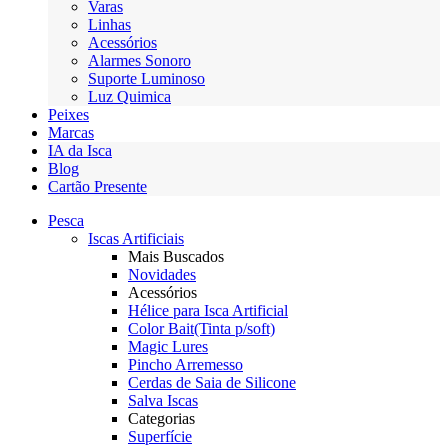
Varas
Linhas
Acessórios
Alarmes Sonoro
Suporte Luminoso
Luz Quimica
Peixes
Marcas
IA da Isca
Blog
Cartão Presente
Pesca
Iscas Artificiais
Mais Buscados
Novidades
Acessórios
Hélice para Isca Artificial
Color Bait(Tinta p/soft)
Magic Lures
Pincho Arremesso
Cerdas de Saia de Silicone
Salva Iscas
Categorias
Superfície