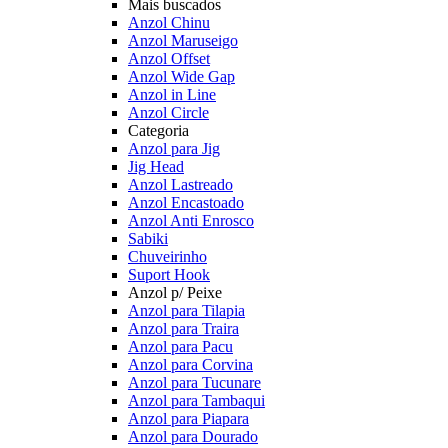
Mais buscados
Anzol Chinu
Anzol Maruseigo
Anzol Offset
Anzol Wide Gap
Anzol in Line
Anzol Circle
Categoria
Anzol para Jig
Jig Head
Anzol Lastreado
Anzol Encastoado
Anzol Anti Enrosco
Sabiki
Chuveirinho
Suport Hook
Anzol p/ Peixe
Anzol para Tilapia
Anzol para Traira
Anzol para Pacu
Anzol para Corvina
Anzol para Tucunare
Anzol para Tambaqui
Anzol para Piapara
Anzol para Dourado