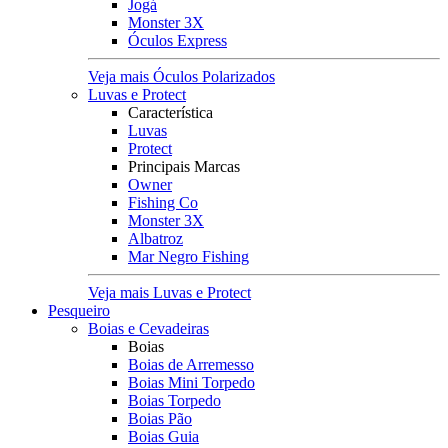
Jogá
Monster 3X
Óculos Express
Veja mais Óculos Polarizados
Luvas e Protect
Característica
Luvas
Protect
Principais Marcas
Owner
Fishing Co
Monster 3X
Albatroz
Mar Negro Fishing
Veja mais Luvas e Protect
Pesqueiro
Boias e Cevadeiras
Boias
Boias de Arremesso
Boias Mini Torpedo
Boias Torpedo
Boias Pão
Boias Guia