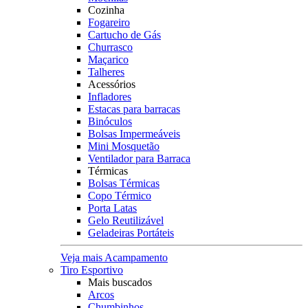
Cozinha
Fogareiro
Cartucho de Gás
Churrasco
Maçarico
Talheres
Acessórios
Infladores
Estacas para barracas
Binóculos
Bolsas Impermeáveis
Mini Mosquetão
Ventilador para Barraca
Térmicas
Bolsas Térmicas
Copo Térmico
Porta Latas
Gelo Reutilizável
Geladeiras Portáteis
Veja mais Acampamento
Tiro Esportivo
Mais buscados
Arcos
Chumbinhos