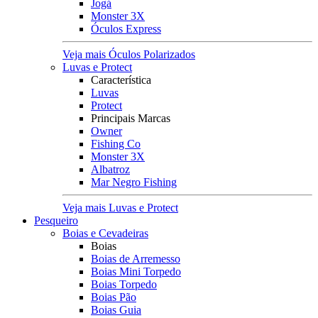
Jogá
Monster 3X
Óculos Express
Veja mais Óculos Polarizados
Luvas e Protect
Característica
Luvas
Protect
Principais Marcas
Owner
Fishing Co
Monster 3X
Albatroz
Mar Negro Fishing
Veja mais Luvas e Protect
Pesqueiro
Boias e Cevadeiras
Boias
Boias de Arremesso
Boias Mini Torpedo
Boias Torpedo
Boias Pão
Boias Guia