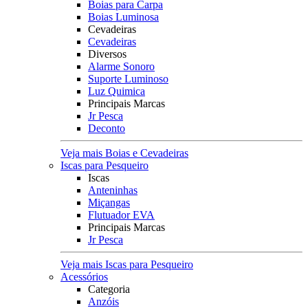
Boias para Carpa
Boias Luminosa
Cevadeiras
Cevadeiras
Diversos
Alarme Sonoro
Suporte Luminoso
Luz Quimica
Principais Marcas
Jr Pesca
Deconto
Veja mais Boias e Cevadeiras
Iscas para Pesqueiro
Iscas
Anteninhas
Miçangas
Flutuador EVA
Principais Marcas
Jr Pesca
Veja mais Iscas para Pesqueiro
Acessórios
Categoria
Anzóis