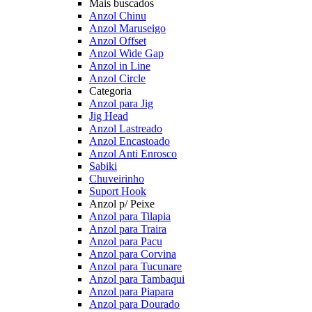
Mais buscados
Anzol Chinu
Anzol Maruseigo
Anzol Offset
Anzol Wide Gap
Anzol in Line
Anzol Circle
Categoria
Anzol para Jig
Jig Head
Anzol Lastreado
Anzol Encastoado
Anzol Anti Enrosco
Sabiki
Chuveirinho
Suport Hook
Anzol p/ Peixe
Anzol para Tilapia
Anzol para Traira
Anzol para Pacu
Anzol para Corvina
Anzol para Tucunare
Anzol para Tambaqui
Anzol para Piapara
Anzol para Dourado