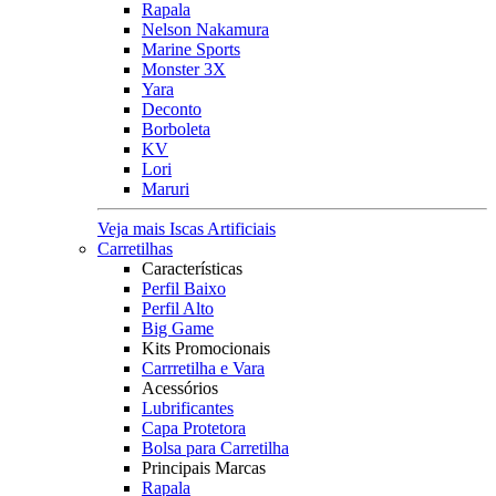
Rapala
Nelson Nakamura
Marine Sports
Monster 3X
Yara
Deconto
Borboleta
KV
Lori
Maruri
Veja mais Iscas Artificiais
Carretilhas
Características
Perfil Baixo
Perfil Alto
Big Game
Kits Promocionais
Carrretilha e Vara
Acessórios
Lubrificantes
Capa Protetora
Bolsa para Carretilha
Principais Marcas
Rapala