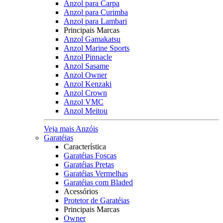
Anzol para Carpa
Anzol para Curimba
Anzol para Lambari
Principais Marcas
Anzol Gamakatsu
Anzol Marine Sports
Anzol Pinnacle
Anzol Sasame
Anzol Owner
Anzol Kenzaki
Anzol Crown
Anzol VMC
Anzol Meitou
Veja mais Anzóis
Garatéias
Característica
Garatéias Foscas
Garatéias Pretas
Garatéias Vermelhas
Garatéias com Bladed
Acessórios
Protetor de Garatéias
Principais Marcas
Owner