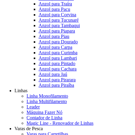
Anzol para Traíra
Anzol para Pacu
Anzol para Corvina
Anzol para Tucunaré
Anzol para Tambaqui
Anzol para Piapara
Anzol para Piau
Anzol para Dourado
Anzol para Carpa
Anzol para Curimba
Anzol para Lambari
Anzol para Pintado
Anzol para Cachara
Anzol para Jaú
Anzol para Pirarara
Anzol para Piraíba
Linhas
Linha Monofilamento
Linha Multifilamento
Leader
Máquina Fazer Nó
Contador de Linha
Magic Line - Renovador de Linhas
Varas de Pesca
Varas para Carretilhas