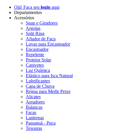
Olá! Faça seu
login
aqui
Departamentos
Acessórios
Snap e Giradores
Argolas
Split Ring
Afiador de Faca
Luvas para Encastoador
Encastoador
Repelente
Protetor Solar
Canivetes
Luz Química
Elástico para Isca Natural
Lubrificantes
Capa de Chuva
Régua para Medir Peixe
Alicates
Aeradores
Balanças
Facas
Lanternas
Passaguá - Puça
Tesouras