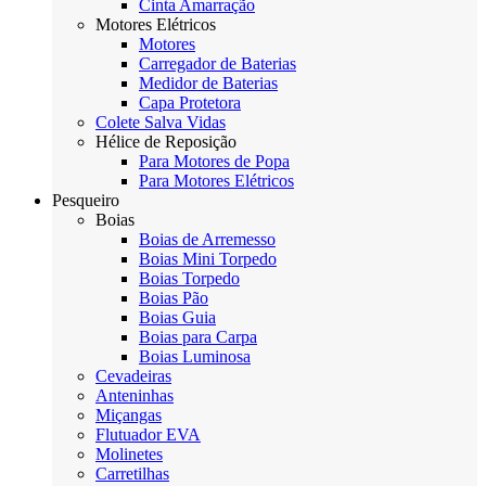
Cinta Amarração
Motores Elétricos
Motores
Carregador de Baterias
Medidor de Baterias
Capa Protetora
Colete Salva Vidas
Hélice de Reposição
Para Motores de Popa
Para Motores Elétricos
Pesqueiro
Boias
Boias de Arremesso
Boias Mini Torpedo
Boias Torpedo
Boias Pão
Boias Guia
Boias para Carpa
Boias Luminosa
Cevadeiras
Anteninhas
Miçangas
Flutuador EVA
Molinetes
Carretilhas