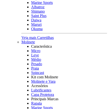
Marine Sports
Albatroz
Shimano
Saint Plus
Daiwa
Maruri
Okuma
Veja mais Carretilhas
Molinete
Característica
Micro
Leve
Médio
Pesado
Praia
Spincast
Kit com Molinete
Molinete e Vara
Acessórios
Lubrificantes
Capa Protetora
Principais Marcas
Rapala
Marine Sports