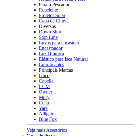
Para o Pescador
Repelente
Protetor Solar
Capa de Chuva
Diversos
Down Shot
Stop Line
Luvas para encastoar
Encastoador
Luz Química
Elástico para Isca Natural
Lubrificantes
Principais Marcas
Glico
Capella
CCM
Owner
Mury
Celta
Yara
Alligator
Blue Fox
Veja mais Acessórios
Varas de Pesca