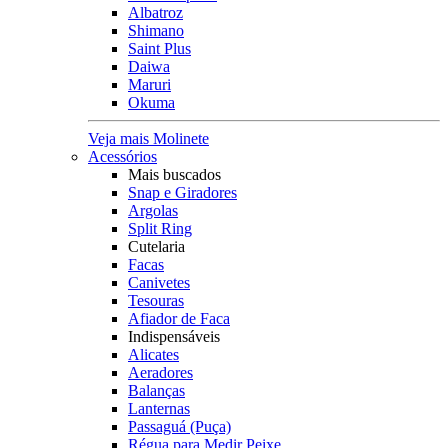
Albatroz
Shimano
Saint Plus
Daiwa
Maruri
Okuma
Veja mais Molinete
Acessórios
Mais buscados
Snap e Giradores
Argolas
Split Ring
Cutelaria
Facas
Canivetes
Tesouras
Afiador de Faca
Indispensáveis
Alicates
Aeradores
Balanças
Lanternas
Passaguá (Puça)
Régua para Medir Peixe