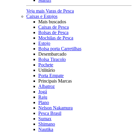
Maruri
Veja mais Varas de Pesca
Caixas e Estojos
Mais buscados
Caixas de Pesca
Bolsas de Pesca
Mochilas de Pesca
Estojo
Bolsa porta Carretilhas
Desembarcado
Bolsa Tiracolo
Pochete
Utilitário
Porta Empate
Principais Marcas
Albatroz
Jogá
Raju
Plano
Nelson Nakamura
Pesca Brasil
Sumax
Shimano
Nautika