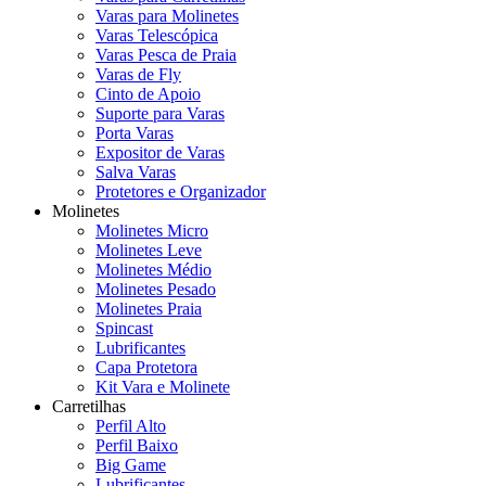
Varas para Molinetes
Varas Telescópica
Varas Pesca de Praia
Varas de Fly
Cinto de Apoio
Suporte para Varas
Porta Varas
Expositor de Varas
Salva Varas
Protetores e Organizador
Molinetes
Molinetes Micro
Molinetes Leve
Molinetes Médio
Molinetes Pesado
Molinetes Praia
Spincast
Lubrificantes
Capa Protetora
Kit Vara e Molinete
Carretilhas
Perfil Alto
Perfil Baixo
Big Game
Lubrificantes