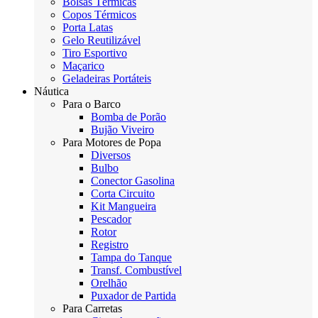
Bolsas Térmicas
Copos Térmicos
Porta Latas
Gelo Reutilizável
Tiro Esportivo
Maçarico
Geladeiras Portáteis
Náutica
Para o Barco
Bomba de Porão
Bujão Viveiro
Para Motores de Popa
Diversos
Bulbo
Conector Gasolina
Corta Circuito
Kit Mangueira
Pescador
Rotor
Registro
Tampa do Tanque
Transf. Combustível
Orelhão
Puxador de Partida
Para Carretas