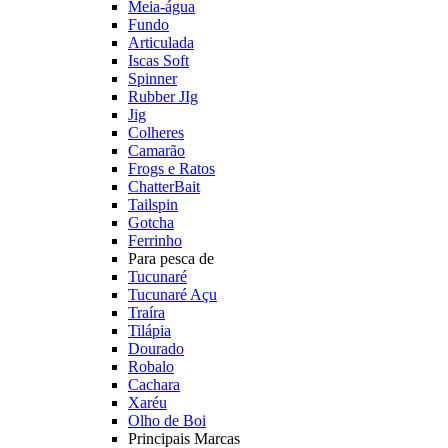
Meia-água
Fundo
Articulada
Iscas Soft
Spinner
Rubber JIg
Jig
Colheres
Camarão
Frogs e Ratos
ChatterBait
Tailspin
Gotcha
Ferrinho
Para pesca de
Tucunaré
Tucunaré Açu
Traíra
Tilápia
Dourado
Robalo
Cachara
Xaréu
Olho de Boi
Principais Marcas