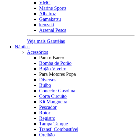
VMC
Marine Sports
Albatroz
Gamakatsu
kenzaki
Arsenal Pesca
Veja mais Garatéias
Náutica
Acessórios
Para o Barco
Bomba de Porão
Bujão Viveiro
Para Motores Popa
Diversos
Bulbo
Conector Gasolina
Corta Circuito
Kit Mangueira
Pescador
Rotor
Registro
Tampa Tanque
Transf. Combustível
Orelhão