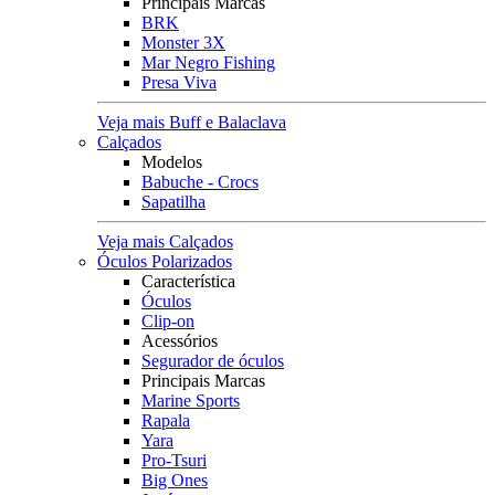
Principais Marcas
BRK
Monster 3X
Mar Negro Fishing
Presa Viva
Veja mais Buff e Balaclava
Calçados
Modelos
Babuche - Crocs
Sapatilha
Veja mais Calçados
Óculos Polarizados
Característica
Óculos
Clip-on
Acessórios
Segurador de óculos
Principais Marcas
Marine Sports
Rapala
Yara
Pro-Tsuri
Big Ones