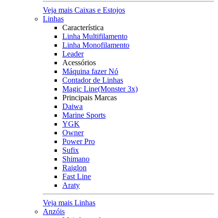
Veja mais Caixas e Estojos
Linhas
Característica
Linha Multifilamento
Linha Monofilamento
Leader
Acessórios
Máquina fazer Nó
Contador de Linhas
Magic Line(Monster 3x)
Principais Marcas
Daiwa
Marine Sports
YGK
Owner
Power Pro
Sufix
Shimano
Raiglon
Fast Line
Araty
Veja mais Linhas
Anzóis