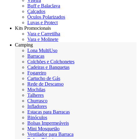
Viseira
Buff e Balaclava
Calçados
Óculos Polarizados
Luvas e Protect
Kits Promocionais
Vara e Carretilha
Vara e Molinete
Camping
Lona MultiUso
Barracas
Colchões e Colchonetes
Cadeiras e Banquetas
Fogareiro
Cartucho de Gás
Rede de Descanso
Mochilas
Talheres
Churrasco
Infladores
Estacas para Barracas
Binóculos
Bolsas Impermeáveis
Mini Mosquetão
Ventilador para Barraca