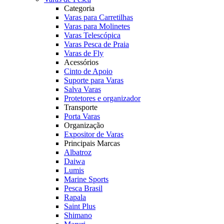
Categoria
Varas para Carretilhas
Varas para Molinetes
Varas Telescópica
Varas Pesca de Praia
Varas de Fly
Acessórios
Cinto de Apoio
Suporte para Varas
Salva Varas
Protetores e organizador
Transporte
Porta Varas
Organização
Expositor de Varas
Principais Marcas
Albatroz
Daiwa
Lumis
Marine Sports
Pesca Brasil
Rapala
Saint Plus
Shimano