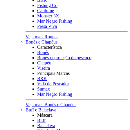
BRK
Fishing Co
Cardume
Monster 3X
Mar Negro Fishing
Presa Viva
Veja mais Roupas
Bonés e Chapéus
Característica
Bonés
Bonés c/ proteção de pescoço
Chapéu
Viseira
Principais Marcas
BRK
Vida de Pescador
Sumax
Mar Negro Fishing
Veja mais Bonés e Chapéus
Buff e Balaclava
Máscara
Buff
Balaclava