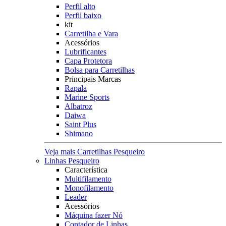
Perfil alto
Perfil baixo
kit
Carretilha e Vara
Acessórios
Lubrificantes
Capa Protetora
Bolsa para Carretilhas
Principais Marcas
Rapala
Marine Sports
Albatroz
Daiwa
Saint Plus
Shimano
Veja mais Carretilhas Pesqueiro
Linhas Pesqueiro
Característica
Multifilamento
Monofilamento
Leader
Acessórios
Máquina fazer Nó
Contador de Linhas