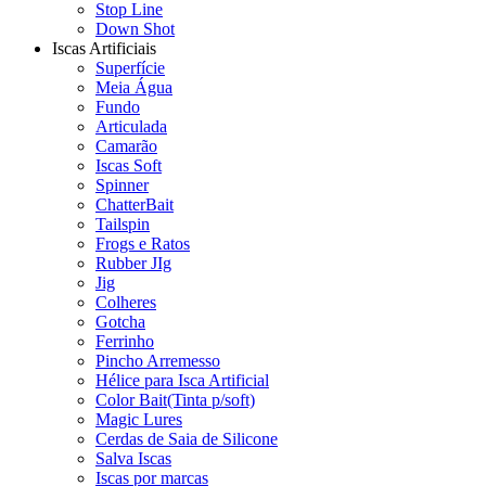
Stop Line
Down Shot
Iscas Artificiais
Superfície
Meia Água
Fundo
Articulada
Camarão
Iscas Soft
Spinner
ChatterBait
Tailspin
Frogs e Ratos
Rubber JIg
Jig
Colheres
Gotcha
Ferrinho
Pincho Arremesso
Hélice para Isca Artificial
Color Bait(Tinta p/soft)
Magic Lures
Cerdas de Saia de Silicone
Salva Iscas
Iscas por marcas