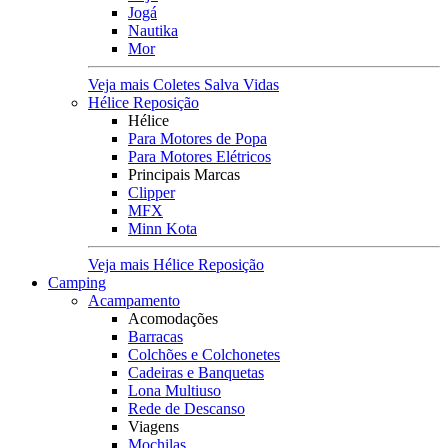
Jogá
Nautika
Mor
Veja mais Coletes Salva Vidas
Hélice Reposição
Hélice
Para Motores de Popa
Para Motores Elétricos
Principais Marcas
Clipper
MFX
Minn Kota
Veja mais Hélice Reposição
Camping
Acampamento
Acomodações
Barracas
Colchões e Colchonetes
Cadeiras e Banquetas
Lona Multiuso
Rede de Descanso
Viagens
Mochilas