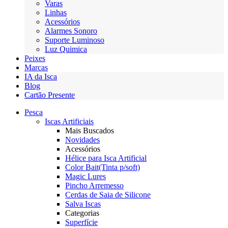
Varas
Linhas
Acessórios
Alarmes Sonoro
Suporte Luminoso
Luz Quimica
Peixes
Marcas
IA da Isca
Blog
Cartão Presente
Pesca
Iscas Artificiais
Mais Buscados
Novidades
Acessórios
Hélice para Isca Artificial
Color Bait(Tinta p/soft)
Magic Lures
Pincho Arremesso
Cerdas de Saia de Silicone
Salva Iscas
Categorias
Superfície