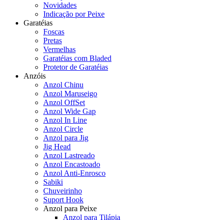
Novidades
Indicação por Peixe
Garatéias
Foscas
Pretas
Vermelhas
Garatéias com Bladed
Protetor de Garatéias
Anzóis
Anzol Chinu
Anzol Maruseigo
Anzol OffSet
Anzol Wide Gap
Anzol In Line
Anzol Circle
Anzol para Jig
Jig Head
Anzol Lastreado
Anzol Encastoado
Anzol Anti-Enrosco
Sabiki
Chuveirinho
Suport Hook
Anzol para Peixe
Anzol para Tilápia