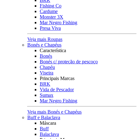
BRK
Fishing Co
Cardume
Monster 3X
Mar Negro Fishing
Presa Viva
Veja mais Roupas
Bonés e Chapéus
Característica
Bonés
Bonés c/ proteção de pescoço
Chapéu
Viseira
Principais Marcas
BRK
Vida de Pescador
Sumax
Mar Negro Fishing
Veja mais Bonés e Chapéus
Buff e Balaclava
Máscara
Buff
Balaclava