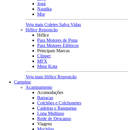
Jogá
Nautika
Mor
Veja mais Coletes Salva Vidas
Hélice Reposição
Hélice
Para Motores de Popa
Para Motores Elétricos
Principais Marcas
Clipper
MFX
Minn Kota
Veja mais Hélice Reposição
Camping
Acampamento
Acomodações
Barracas
Colchões e Colchonetes
Cadeiras e Banquetas
Lona Multiuso
Rede de Descanso
Viagens
Mochilas