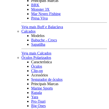
Principais Marcas
BRK
Monster 3X
Mar Negro Fishing
Presa Viva
Veja mais Buff e Balaclava
Calçados
Modelos
Babuche - Crocs
Sapatilha
Veja mais Calçados
Óculos Polarizados
Característica
Óculos
Clip-on
Acessórios
Segurador de óculos
Principais Marcas
Marine Sports
Rapala
Yara
Pro-Tsuri
Big Ones