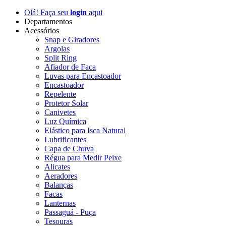
Olá! Faça seu
login
aqui
Departamentos
Acessórios
Snap e Giradores
Argolas
Split Ring
Afiador de Faca
Luvas para Encastoador
Encastoador
Repelente
Protetor Solar
Canivetes
Luz Química
Elástico para Isca Natural
Lubrificantes
Capa de Chuva
Régua para Medir Peixe
Alicates
Aeradores
Balanças
Facas
Lanternas
Passaguá - Puça
Tesouras