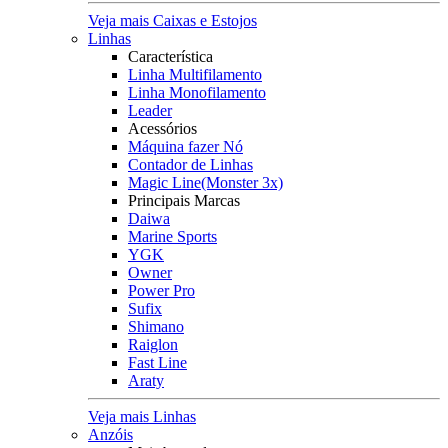
Veja mais Caixas e Estojos
Linhas
Característica
Linha Multifilamento
Linha Monofilamento
Leader
Acessórios
Máquina fazer Nó
Contador de Linhas
Magic Line(Monster 3x)
Principais Marcas
Daiwa
Marine Sports
YGK
Owner
Power Pro
Sufix
Shimano
Raiglon
Fast Line
Araty
Veja mais Linhas
Anzóis