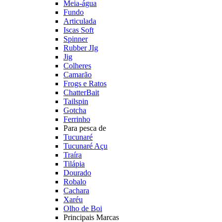
Meia-água
Fundo
Articulada
Iscas Soft
Spinner
Rubber JIg
Jig
Colheres
Camarão
Frogs e Ratos
ChatterBait
Tailspin
Gotcha
Ferrinho
Para pesca de
Tucunaré
Tucunaré Açu
Traíra
Tilápia
Dourado
Robalo
Cachara
Xaréu
Olho de Boi
Principais Marcas