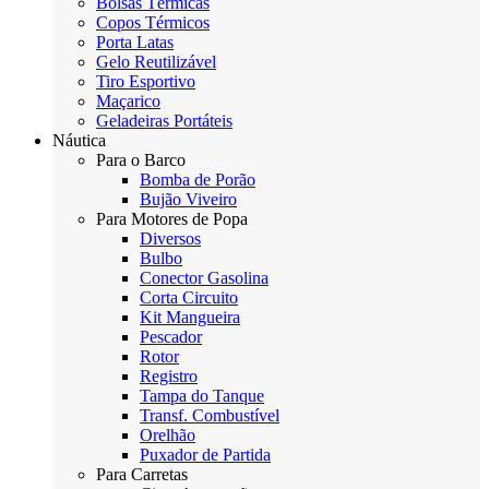
Bolsas Térmicas
Copos Térmicos
Porta Latas
Gelo Reutilizável
Tiro Esportivo
Maçarico
Geladeiras Portáteis
Náutica
Para o Barco
Bomba de Porão
Bujão Viveiro
Para Motores de Popa
Diversos
Bulbo
Conector Gasolina
Corta Circuito
Kit Mangueira
Pescador
Rotor
Registro
Tampa do Tanque
Transf. Combustível
Orelhão
Puxador de Partida
Para Carretas