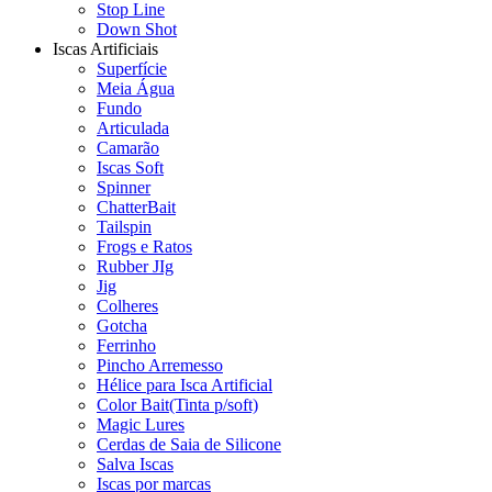
Stop Line
Down Shot
Iscas Artificiais
Superfície
Meia Água
Fundo
Articulada
Camarão
Iscas Soft
Spinner
ChatterBait
Tailspin
Frogs e Ratos
Rubber JIg
Jig
Colheres
Gotcha
Ferrinho
Pincho Arremesso
Hélice para Isca Artificial
Color Bait(Tinta p/soft)
Magic Lures
Cerdas de Saia de Silicone
Salva Iscas
Iscas por marcas