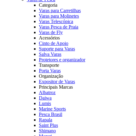
Categoria
Varas para Carretilhas
Varas para Molinetes
Varas Telescópica
Varas Pesca de Praia
Varas de Fly
Acessórios
Cinto de Apoio
Suporte para Varas
Salva Varas
Protetores e organizador
Transporte
Porta Varas
Organização
Expositor de Varas
Principais Marcas
Albatroz
Daiwa
Lumis
Marine Sports
Pesca Brasil
Rapala
Saint Plus
Shimano