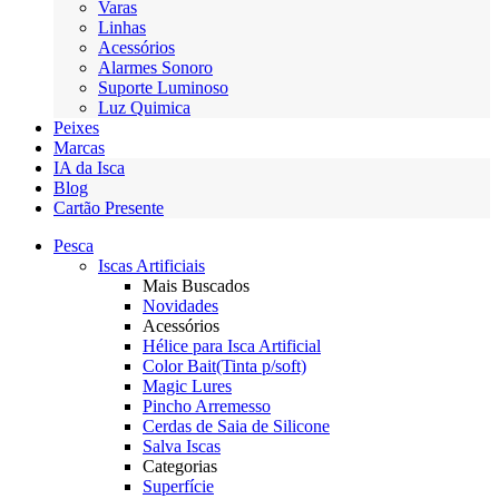
Varas
Linhas
Acessórios
Alarmes Sonoro
Suporte Luminoso
Luz Quimica
Peixes
Marcas
IA da Isca
Blog
Cartão Presente
Pesca
Iscas Artificiais
Mais Buscados
Novidades
Acessórios
Hélice para Isca Artificial
Color Bait(Tinta p/soft)
Magic Lures
Pincho Arremesso
Cerdas de Saia de Silicone
Salva Iscas
Categorias
Superfície