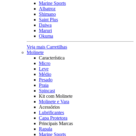
Marine Sports
Albatroz
Shimano
Saint Plus
Daiwa
Maruri
Okuma
Veja mais Carretilhas
Molinete
Característica
Micro
Leve
Médio
Pesado
Praia
Spincast
Kit com Molinete
Molinete e Vara
Acessórios
Lubrificantes
Capa Protetora
Principais Marcas
Rapala
Marine Sports