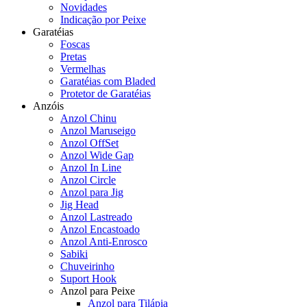
Novidades
Indicação por Peixe
Garatéias
Foscas
Pretas
Vermelhas
Garatéias com Bladed
Protetor de Garatéias
Anzóis
Anzol Chinu
Anzol Maruseigo
Anzol OffSet
Anzol Wide Gap
Anzol In Line
Anzol Circle
Anzol para Jig
Jig Head
Anzol Lastreado
Anzol Encastoado
Anzol Anti-Enrosco
Sabiki
Chuveirinho
Suport Hook
Anzol para Peixe
Anzol para Tilápia