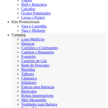
Viseira
Buff e Balaclava
Calçados
Óculos Polarizados
Luvas e Protect
Kits Promocionais
Vara e Carretilha
Vara e Molinete
Camping
Lona MultiUso
Barracas
Colchões e Colchonetes
Cadeiras e Banquetas
Fogareiro
Cartucho de Gás
Rede de Descanso
Mochilas
Talheres
Churrasco
Infladores
Estacas para Barracas
Binóculos
Bolsas Impermeáveis
Mini Mosquetão
Ventilador para Barraca