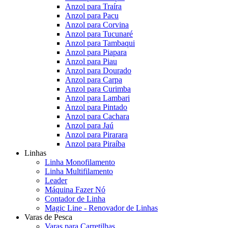
Anzol para Traíra
Anzol para Pacu
Anzol para Corvina
Anzol para Tucunaré
Anzol para Tambaqui
Anzol para Piapara
Anzol para Piau
Anzol para Dourado
Anzol para Carpa
Anzol para Curimba
Anzol para Lambari
Anzol para Pintado
Anzol para Cachara
Anzol para Jaú
Anzol para Pirarara
Anzol para Piraíba
Linhas
Linha Monofilamento
Linha Multifilamento
Leader
Máquina Fazer Nó
Contador de Linha
Magic Line - Renovador de Linhas
Varas de Pesca
Varas para Carretilhas