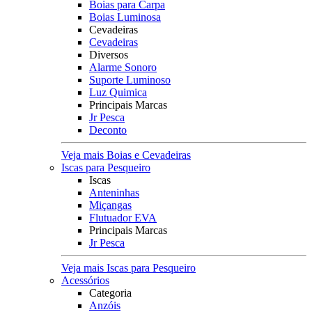
Boias para Carpa
Boias Luminosa
Cevadeiras
Cevadeiras
Diversos
Alarme Sonoro
Suporte Luminoso
Luz Quimica
Principais Marcas
Jr Pesca
Deconto
Veja mais Boias e Cevadeiras
Iscas para Pesqueiro
Iscas
Anteninhas
Miçangas
Flutuador EVA
Principais Marcas
Jr Pesca
Veja mais Iscas para Pesqueiro
Acessórios
Categoria
Anzóis