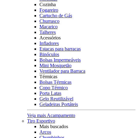
Cozinha
Fogareiro
Cartucho de Gás
Churrasco
Maçarico
Talheres
Acessórios
Infladores
Estacas para barracas
Binóculos
Bolsas Impermeáveis
Mini Mosquetão
Ventilador para Barraca
Térmicas
Bolsas Térmicas
Copo Térmico
Porta Latas
Gelo Reutilizável
Geladeiras Portáteis
Veja mais Acampamento
Tiro Esportivo
Mais buscados
Arcos
Chumbinhos