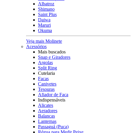
Albatroz
Shimano
Saint Plus
Daiwa
Maruri
Okuma
Veja mais Molinete
Acessórios
Mais buscados
Snap e Giradores
Argolas
Split Ring
Cutelaria
Facas
Canivetes
Tesouras
Afiador de Faca
Indispensáveis
Alicates
Aeradores
Balanças
Lanternas
Passaguá (Puça)
Régua para Medir Peixe