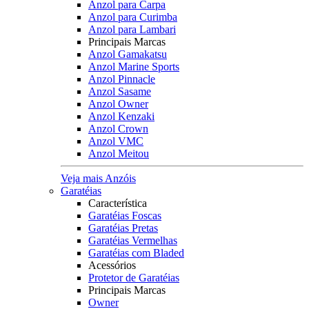
Anzol para Carpa
Anzol para Curimba
Anzol para Lambari
Principais Marcas
Anzol Gamakatsu
Anzol Marine Sports
Anzol Pinnacle
Anzol Sasame
Anzol Owner
Anzol Kenzaki
Anzol Crown
Anzol VMC
Anzol Meitou
Veja mais Anzóis
Garatéias
Característica
Garatéias Foscas
Garatéias Pretas
Garatéias Vermelhas
Garatéias com Bladed
Acessórios
Protetor de Garatéias
Principais Marcas
Owner