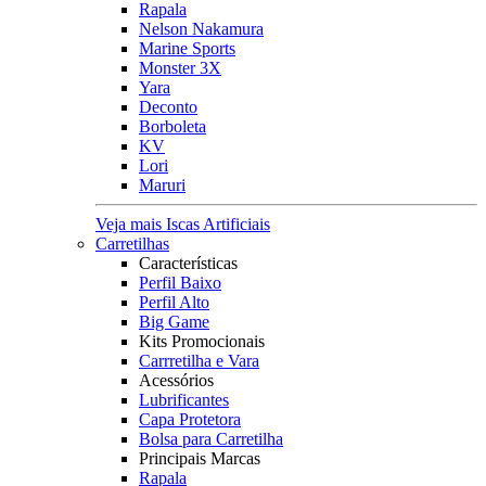
Rapala
Nelson Nakamura
Marine Sports
Monster 3X
Yara
Deconto
Borboleta
KV
Lori
Maruri
Veja mais Iscas Artificiais
Carretilhas
Características
Perfil Baixo
Perfil Alto
Big Game
Kits Promocionais
Carrretilha e Vara
Acessórios
Lubrificantes
Capa Protetora
Bolsa para Carretilha
Principais Marcas
Rapala