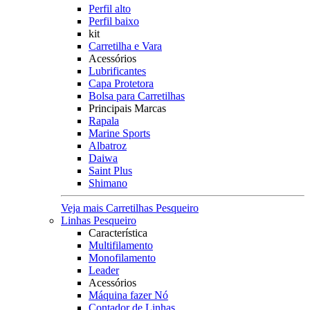
Perfil alto
Perfil baixo
kit
Carretilha e Vara
Acessórios
Lubrificantes
Capa Protetora
Bolsa para Carretilhas
Principais Marcas
Rapala
Marine Sports
Albatroz
Daiwa
Saint Plus
Shimano
Veja mais Carretilhas Pesqueiro
Linhas Pesqueiro
Característica
Multifilamento
Monofilamento
Leader
Acessórios
Máquina fazer Nó
Contador de Linhas