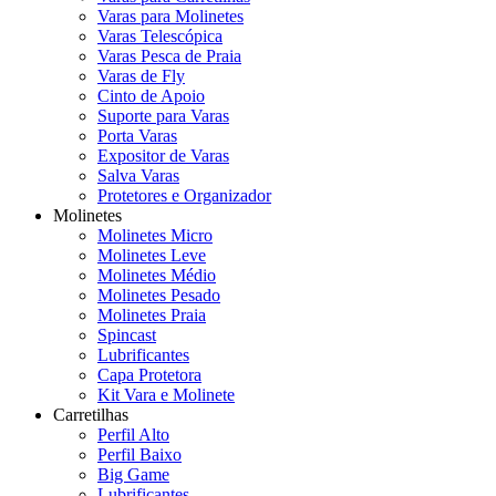
Varas para Molinetes
Varas Telescópica
Varas Pesca de Praia
Varas de Fly
Cinto de Apoio
Suporte para Varas
Porta Varas
Expositor de Varas
Salva Varas
Protetores e Organizador
Molinetes
Molinetes Micro
Molinetes Leve
Molinetes Médio
Molinetes Pesado
Molinetes Praia
Spincast
Lubrificantes
Capa Protetora
Kit Vara e Molinete
Carretilhas
Perfil Alto
Perfil Baixo
Big Game
Lubrificantes