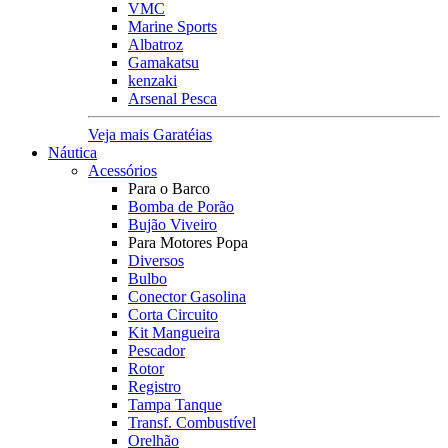
VMC
Marine Sports
Albatroz
Gamakatsu
kenzaki
Arsenal Pesca
Veja mais Garatéias
Náutica
Acessórios
Para o Barco
Bomba de Porão
Bujão Viveiro
Para Motores Popa
Diversos
Bulbo
Conector Gasolina
Corta Circuito
Kit Mangueira
Pescador
Rotor
Registro
Tampa Tanque
Transf. Combustível
Orelhão