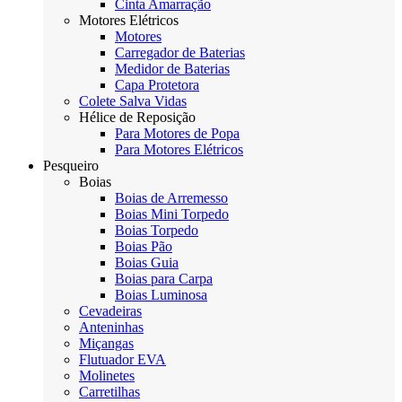
Cinta Amarração
Motores Elétricos
Motores
Carregador de Baterias
Medidor de Baterias
Capa Protetora
Colete Salva Vidas
Hélice de Reposição
Para Motores de Popa
Para Motores Elétricos
Pesqueiro
Boias
Boias de Arremesso
Boias Mini Torpedo
Boias Torpedo
Boias Pão
Boias Guia
Boias para Carpa
Boias Luminosa
Cevadeiras
Anteninhas
Miçangas
Flutuador EVA
Molinetes
Carretilhas