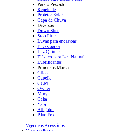
Para o Pescador
Repelente
Protetor Solar
Capa de Chuva
Diversos
Down Shot
Stop Line
Luvas para encastoar
Encastoador
Luz Química
Elástico para Isca Natural
Lubrificantes
Principais Marcas
Glico
Capella
CCM
Owner
Mury
Celta
Yara
Alligator
Blue Fox
Veja mais Acessórios
Varas de Pesca