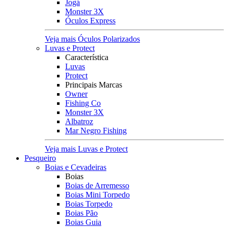
Jogá
Monster 3X
Óculos Express
Veja mais Óculos Polarizados
Luvas e Protect
Característica
Luvas
Protect
Principais Marcas
Owner
Fishing Co
Monster 3X
Albatroz
Mar Negro Fishing
Veja mais Luvas e Protect
Pesqueiro
Boias e Cevadeiras
Boias
Boias de Arremesso
Boias Mini Torpedo
Boias Torpedo
Boias Pão
Boias Guia