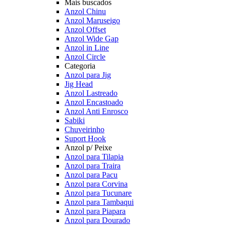
Mais buscados
Anzol Chinu
Anzol Maruseigo
Anzol Offset
Anzol Wide Gap
Anzol in Line
Anzol Circle
Categoria
Anzol para Jig
Jig Head
Anzol Lastreado
Anzol Encastoado
Anzol Anti Enrosco
Sabiki
Chuveirinho
Suport Hook
Anzol p/ Peixe
Anzol para Tilapia
Anzol para Traira
Anzol para Pacu
Anzol para Corvina
Anzol para Tucunare
Anzol para Tambaqui
Anzol para Piapara
Anzol para Dourado