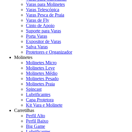
Varas para Molinetes
Varas Telescópica
Varas Pesca de Praia
Varas de Fly
Cinto de Apoio
Suporte para Varas
Porta Varas
Expositor de Varas
Salva Varas
Protetores e Organizador
Molinetes
Molinetes Micro
Molinetes Leve
Molinetes Médio
Molinetes Pesado
Molinetes Praia
Spincast
Lubrificantes
Capa Protetora
Kit Vara e Molinete
Carretilhas
Perfil Alto
Perfil Baixo
Big Game
Lubrificantes