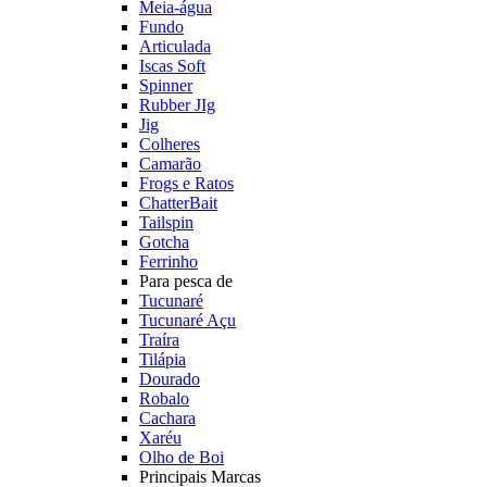
Meia-água
Fundo
Articulada
Iscas Soft
Spinner
Rubber JIg
Jig
Colheres
Camarão
Frogs e Ratos
ChatterBait
Tailspin
Gotcha
Ferrinho
Para pesca de
Tucunaré
Tucunaré Açu
Traíra
Tilápia
Dourado
Robalo
Cachara
Xaréu
Olho de Boi
Principais Marcas