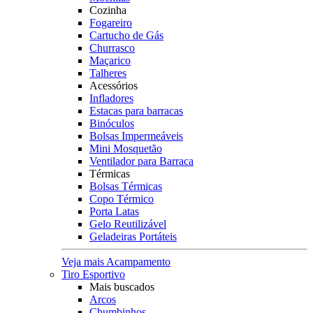
Cozinha
Fogareiro
Cartucho de Gás
Churrasco
Maçarico
Talheres
Acessórios
Infladores
Estacas para barracas
Binóculos
Bolsas Impermeáveis
Mini Mosquetão
Ventilador para Barraca
Térmicas
Bolsas Térmicas
Copo Térmico
Porta Latas
Gelo Reutilizável
Geladeiras Portáteis
Veja mais Acampamento
Tiro Esportivo
Mais buscados
Arcos
Chumbinhos