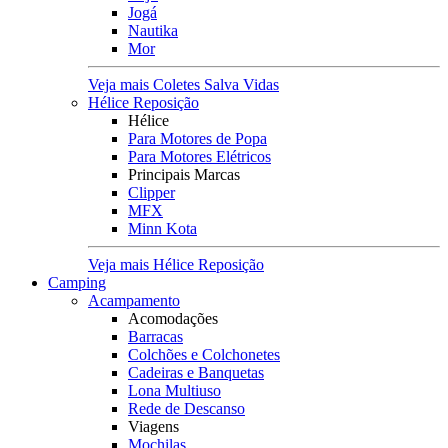
Jogá
Nautika
Mor
Veja mais Coletes Salva Vidas
Hélice Reposição
Hélice
Para Motores de Popa
Para Motores Elétricos
Principais Marcas
Clipper
MFX
Minn Kota
Veja mais Hélice Reposição
Camping
Acampamento
Acomodações
Barracas
Colchões e Colchonetes
Cadeiras e Banquetas
Lona Multiuso
Rede de Descanso
Viagens
Mochilas