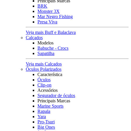
Principais Marcas
BRK
Monster 3X
Mar Negro Fishing
Presa Viva
Veja mais Buff e Balaclava
Calçados
Modelos
Babuche - Crocs
Sapatilha
Veja mais Calçados
Óculos Polarizados
Característica
Óculos
Clip-on
Acessórios
Segurador de óculos
Principais Marcas
Marine Sports
Rapala
Yara
Pro-Tsuri
Big Ones