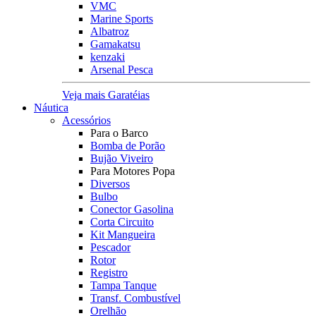
VMC
Marine Sports
Albatroz
Gamakatsu
kenzaki
Arsenal Pesca
Veja mais Garatéias
Náutica
Acessórios
Para o Barco
Bomba de Porão
Bujão Viveiro
Para Motores Popa
Diversos
Bulbo
Conector Gasolina
Corta Circuito
Kit Mangueira
Pescador
Rotor
Registro
Tampa Tanque
Transf. Combustível
Orelhão