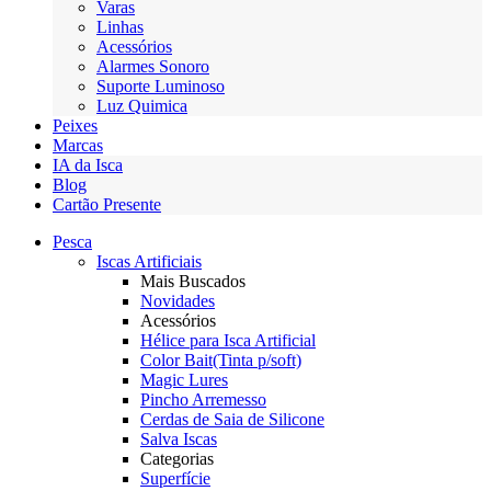
Varas
Linhas
Acessórios
Alarmes Sonoro
Suporte Luminoso
Luz Quimica
Peixes
Marcas
IA da Isca
Blog
Cartão Presente
Pesca
Iscas Artificiais
Mais Buscados
Novidades
Acessórios
Hélice para Isca Artificial
Color Bait(Tinta p/soft)
Magic Lures
Pincho Arremesso
Cerdas de Saia de Silicone
Salva Iscas
Categorias
Superfície