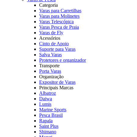
Categoria
Varas para Carretilhas
Varas para Molinetes
Varas Telescópica
Varas Pesca de Praia
Varas de Fly
Acessórios
Cinto de Apoio
Suporte para Varas
Salva Varas
Protetores e organizador
Transporte
Porta Varas
Organização
Expositor de Varas
Principais Marcas
Albatroz
Daiwa
Lumis
Marine Sports
Pesca Brasil
Rapala
Saint Plus
Shimano