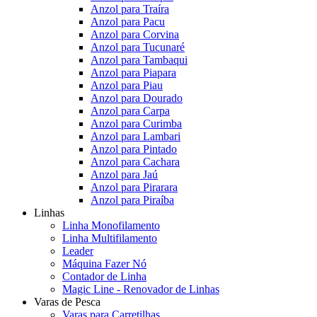
Anzol para Traíra
Anzol para Pacu
Anzol para Corvina
Anzol para Tucunaré
Anzol para Tambaqui
Anzol para Piapara
Anzol para Piau
Anzol para Dourado
Anzol para Carpa
Anzol para Curimba
Anzol para Lambari
Anzol para Pintado
Anzol para Cachara
Anzol para Jaú
Anzol para Pirarara
Anzol para Piraíba
Linhas
Linha Monofilamento
Linha Multifilamento
Leader
Máquina Fazer Nó
Contador de Linha
Magic Line - Renovador de Linhas
Varas de Pesca
Varas para Carretilhas