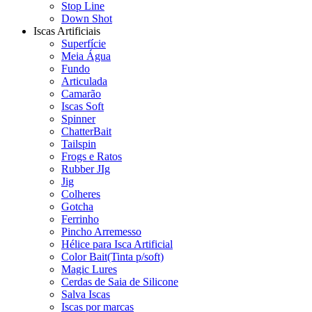
Stop Line
Down Shot
Iscas Artificiais
Superfície
Meia Água
Fundo
Articulada
Camarão
Iscas Soft
Spinner
ChatterBait
Tailspin
Frogs e Ratos
Rubber JIg
Jig
Colheres
Gotcha
Ferrinho
Pincho Arremesso
Hélice para Isca Artificial
Color Bait(Tinta p/soft)
Magic Lures
Cerdas de Saia de Silicone
Salva Iscas
Iscas por marcas