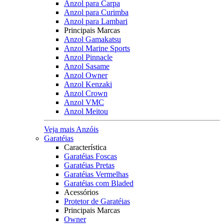
Anzol para Carpa
Anzol para Curimba
Anzol para Lambari
Principais Marcas
Anzol Gamakatsu
Anzol Marine Sports
Anzol Pinnacle
Anzol Sasame
Anzol Owner
Anzol Kenzaki
Anzol Crown
Anzol VMC
Anzol Meitou
Veja mais Anzóis
Garatéias
Característica
Garatéias Foscas
Garatéias Pretas
Garatéias Vermelhas
Garatéias com Bladed
Acessórios
Protetor de Garatéias
Principais Marcas
Owner