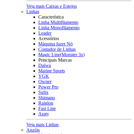
Veja mais Caixas e Estojos
Linhas
Característica
Linha Multifilamento
Linha Monofilamento
Leader
Acessórios
Máquina fazer Nó
Contador de Linhas
Magic Line(Monster 3x)
Principais Marcas
Daiwa
Marine Sports
YGK
Owner
Power Pro
Sufix
Shimano
Raiglon
Fast Line
Araty
Veja mais Linhas
Anzóis