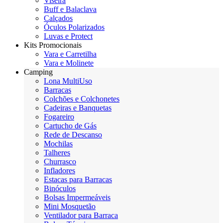
Viseira
Buff e Balaclava
Calçados
Óculos Polarizados
Luvas e Protect
Kits Promocionais
Vara e Carretilha
Vara e Molinete
Camping
Lona MultiUso
Barracas
Colchões e Colchonetes
Cadeiras e Banquetas
Fogareiro
Cartucho de Gás
Rede de Descanso
Mochilas
Talheres
Churrasco
Infladores
Estacas para Barracas
Binóculos
Bolsas Impermeáveis
Mini Mosquetão
Ventilador para Barraca