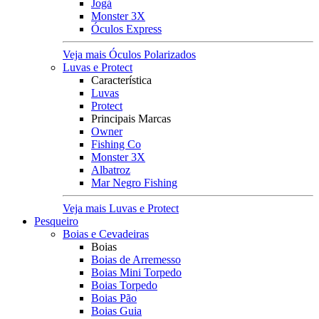
Jogá
Monster 3X
Óculos Express
Veja mais Óculos Polarizados
Luvas e Protect
Característica
Luvas
Protect
Principais Marcas
Owner
Fishing Co
Monster 3X
Albatroz
Mar Negro Fishing
Veja mais Luvas e Protect
Pesqueiro
Boias e Cevadeiras
Boias
Boias de Arremesso
Boias Mini Torpedo
Boias Torpedo
Boias Pão
Boias Guia