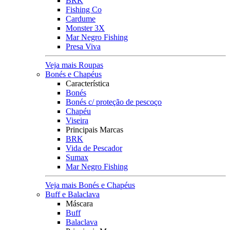
BRK
Fishing Co
Cardume
Monster 3X
Mar Negro Fishing
Presa Viva
Veja mais Roupas
Bonés e Chapéus
Característica
Bonés
Bonés c/ proteção de pescoço
Chapéu
Viseira
Principais Marcas
BRK
Vida de Pescador
Sumax
Mar Negro Fishing
Veja mais Bonés e Chapéus
Buff e Balaclava
Máscara
Buff
Balaclava