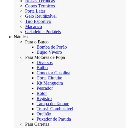
Bolsas Térmicas
Copos Térmicos
Porta Latas
Gelo Reutilizável
Tiro Esportivo
Maçarico
Geladeiras Portáteis
Náutica
Para o Barco
Bomba de Porão
Bujão Viveiro
Para Motores de Popa
Diversos
Bulbo
Conector Gasolina
Corta Circuito
Kit Mangueira
Pescador
Rotor
Registro
Tampa do Tanque
Transf. Combustível
Orelhão
Puxador de Partida
Para Carretas