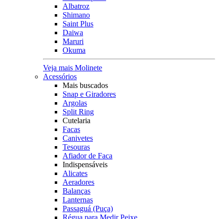
Albatroz
Shimano
Saint Plus
Daiwa
Maruri
Okuma
Veja mais Molinete
Acessórios
Mais buscados
Snap e Giradores
Argolas
Split Ring
Cutelaria
Facas
Canivetes
Tesouras
Afiador de Faca
Indispensáveis
Alicates
Aeradores
Balanças
Lanternas
Passaguá (Puça)
Régua para Medir Peixe