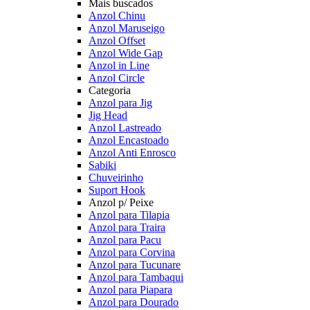
Mais buscados
Anzol Chinu
Anzol Maruseigo
Anzol Offset
Anzol Wide Gap
Anzol in Line
Anzol Circle
Categoria
Anzol para Jig
Jig Head
Anzol Lastreado
Anzol Encastoado
Anzol Anti Enrosco
Sabiki
Chuveirinho
Suport Hook
Anzol p/ Peixe
Anzol para Tilapia
Anzol para Traira
Anzol para Pacu
Anzol para Corvina
Anzol para Tucunare
Anzol para Tambaqui
Anzol para Piapara
Anzol para Dourado