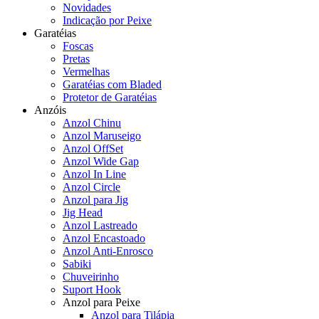
Novidades
Indicação por Peixe
Garatéias
Foscas
Pretas
Vermelhas
Garatéias com Bladed
Protetor de Garatéias
Anzóis
Anzol Chinu
Anzol Maruseigo
Anzol OffSet
Anzol Wide Gap
Anzol In Line
Anzol Circle
Anzol para Jig
Jig Head
Anzol Lastreado
Anzol Encastoado
Anzol Anti-Enrosco
Sabiki
Chuveirinho
Suport Hook
Anzol para Peixe
Anzol para Tilápia