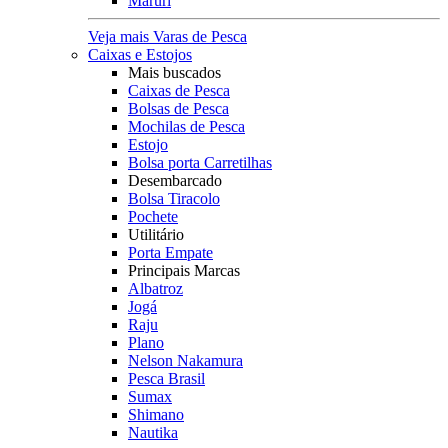
Maruri
Veja mais Varas de Pesca
Caixas e Estojos
Mais buscados
Caixas de Pesca
Bolsas de Pesca
Mochilas de Pesca
Estojo
Bolsa porta Carretilhas
Desembarcado
Bolsa Tiracolo
Pochete
Utilitário
Porta Empate
Principais Marcas
Albatroz
Jogá
Raju
Plano
Nelson Nakamura
Pesca Brasil
Sumax
Shimano
Nautika