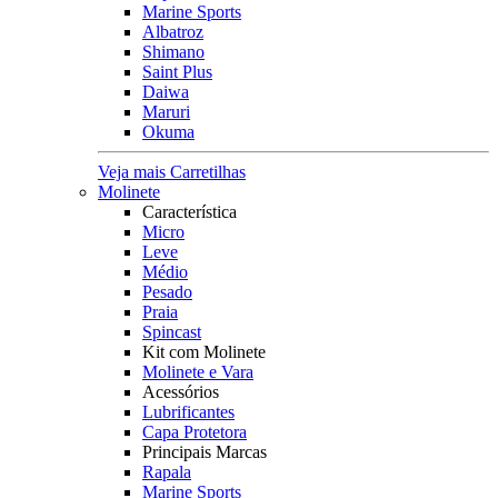
Marine Sports
Albatroz
Shimano
Saint Plus
Daiwa
Maruri
Okuma
Veja mais Carretilhas
Molinete
Característica
Micro
Leve
Médio
Pesado
Praia
Spincast
Kit com Molinete
Molinete e Vara
Acessórios
Lubrificantes
Capa Protetora
Principais Marcas
Rapala
Marine Sports