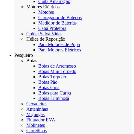
Cinta Amarração
Motores Elétricos
Motores
Carregador de Baterias
Medidor de Baterias
Capa Protetora
Colete Salva Vidas
Hélice de Reposição
Para Motores de Popa
Para Motores Elétricos
Pesqueiro
Boias
Boias de Arremesso
Boias Mini Torpedo
Boias Torpedo
Boias Pão
Boias Guia
Boias para Carpa
Boias Luminosa
Cevadeiras
Anteninhas
Miçangas
Flutuador EVA
Molinetes
Carretilhas