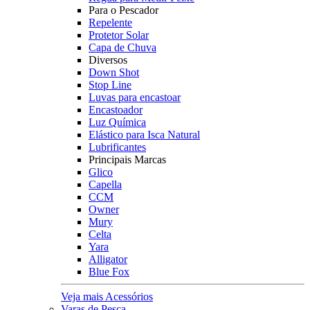
Para o Pescador
Repelente
Protetor Solar
Capa de Chuva
Diversos
Down Shot
Stop Line
Luvas para encastoar
Encastoador
Luz Química
Elástico para Isca Natural
Lubrificantes
Principais Marcas
Glico
Capella
CCM
Owner
Mury
Celta
Yara
Alligator
Blue Fox
Veja mais Acessórios
Varas de Pesca