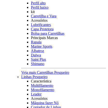
Perfil alto
Perfil baixo
kit
Carretilha e Vara
Acessórios
Lubrificantes
Capa Protetora
Bolsa para Carretilhas
Principais Marcas
Rapala
Marine Sports
Albatroz
Daiwa
Saint Plus
Shimano
Veja mais Carretilhas Pesqueiro
Linhas Pesqueiro
Característica
Multifilamento
Monofilamento
Leader
Acessórios
Máquina fazer Nó
Contador de Linhas