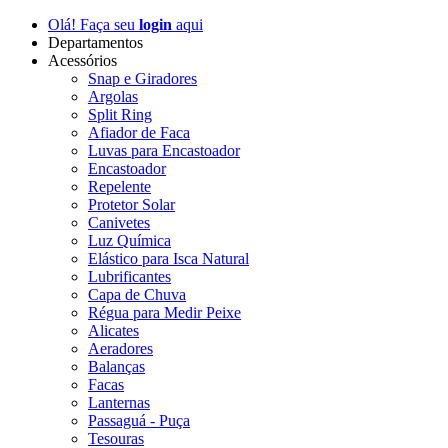
Olá! Faça seu
login
aqui
Departamentos
Acessórios
Snap e Giradores
Argolas
Split Ring
Afiador de Faca
Luvas para Encastoador
Encastoador
Repelente
Protetor Solar
Canivetes
Luz Química
Elástico para Isca Natural
Lubrificantes
Capa de Chuva
Régua para Medir Peixe
Alicates
Aeradores
Balanças
Facas
Lanternas
Passaguá - Puça
Tesouras