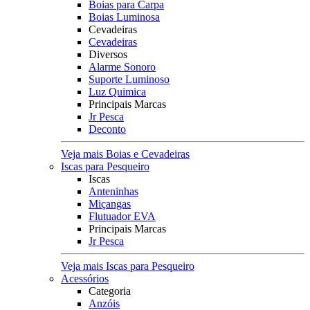
Boias para Carpa
Boias Luminosa
Cevadeiras
Cevadeiras
Diversos
Alarme Sonoro
Suporte Luminoso
Luz Quimica
Principais Marcas
Jr Pesca
Deconto
Veja mais Boias e Cevadeiras
Iscas para Pesqueiro
Iscas
Anteninhas
Miçangas
Flutuador EVA
Principais Marcas
Jr Pesca
Veja mais Iscas para Pesqueiro
Acessórios
Categoria
Anzóis