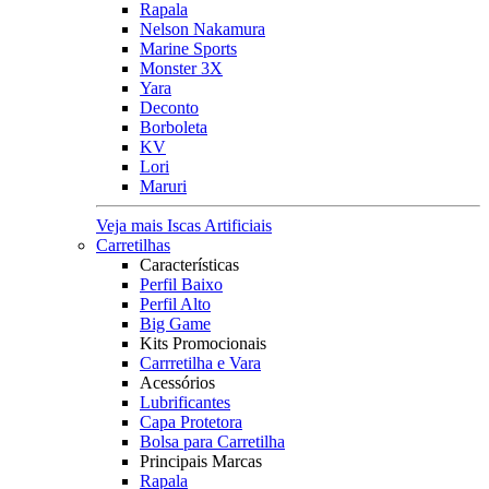
Rapala
Nelson Nakamura
Marine Sports
Monster 3X
Yara
Deconto
Borboleta
KV
Lori
Maruri
Veja mais Iscas Artificiais
Carretilhas
Características
Perfil Baixo
Perfil Alto
Big Game
Kits Promocionais
Carrretilha e Vara
Acessórios
Lubrificantes
Capa Protetora
Bolsa para Carretilha
Principais Marcas
Rapala